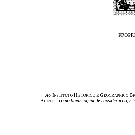
PROPR
Ao
I
H
G
B
NSTITUTO
ISTORICO E
EOGRAPHICO
America,
como homenagem de consideração, e tes