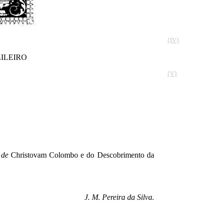
{IV}
ILEIRO
{V}
 de
Christovam Colombo e do Descobrimento da
J. M. Pereira da Silva.