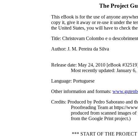
The Project G
This eBook is for the use of anyone anywhere
copy it, give it away or re-use it under the 
the United States, you will have to check th
Title
: Christovam Colombo e o descobrimen
Author
: J. M. Pereira da Silva
Release date
: May 24, 2010 [eBook #32519
Most recently updated: January 6,
Language
: Portuguese
Other information and formats
:
www.gutenbe
Credits
: Produced by Pedro Saborano and th
Proofreading Team at https://www
produced from scanned images of 
from the Google Print project.)
*** START OF THE PROJE