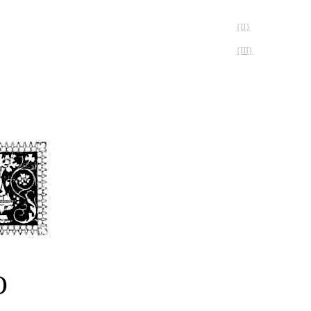
{II}
{III}
O