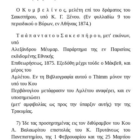
Ο Κ υ μ β ε λ ί ν ο ς, μελέτη επί του δράματος του
Σαικσπήρου, υπό Κ. Γ. Ξένου. (Εν φυλλαδίω 9 του
περιοδικού ο Βύρων, εν Αθήναις 1874.)
Τ α ά π α ν τ α τ ο υ Σ α κ ε σ π ή ρ ο υ, μετ' εικόνων,
υπό
Αλεξάνδρου Μέυμαρ. Παράρτημα της εν Παρισίοις
εκδιδομένης Εθνικής
Επιθεωρήσεως, 1875. Εξεδόθη μέχρι τούδε ο Μάκβεθ, και
μέρος του
Αμλέτου. Εν τη Βιβλιογραφία αυτού ο Thimm μόνον την
υπό του Κου
Περβάνογλου μετάφρασιν του Αμλέτου αναφέρει, και εν
υποσημειώσει
(μετ' αμφιβολίας ως προς την ύπαρξιν αυτής) την της
Τρικυμίας.
7) Ίδε τας προσηρτημένας εις τον διθύραμβον του Κου
Α. Βαλαωρίτου επιστολάς του Κ. Πρυτάνεως του
Πανεπιστημίου, της 1 Φεβρουαρίου και της 25 Μαρτίου