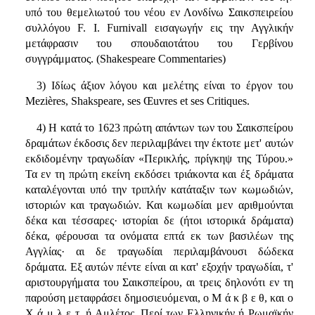
υπό του θεμελιωτού του νέου εν Λονδίνω Σαικσπειρείου
συλλόγου F. I. Furnivall εισαγωγήν εις την Αγγλικήν
μετάφρασιν του σπουδαιοτάτου του Γερβίνου
συγγράμματος. (Shakespeare Commentaries)
3) Ιδίως άξιον λόγου και μελέτης είναι το έργον του
Mezières, Shakspeare, ses Œuvres et ses Critiques.
4) Η κατά το 1623 πρώτη απάντων των του Σαικσπείρου
δραμάτων έκδοσις δεν περιλαμβάνει την έκτοτε μετ' αυτών
εκδιδομένην τραγωδίαν «Περικλής, πρίγκηψ της Τύρου.»
Τα εν τη πρώτη εκείνη εκδόσει τριάκοντα και έξ δράματα
καταλέγονται υπό την τριπλήν κατάταξιν των κωμωδιών,
ιστοριών και τραγωδιών. Και κωμωδίαι μεν αριθμούνται
δέκα και τέσσαρες· ιστορίαι δε (ήτοι ιστορικά δράματα)
δέκα, φέρουσαι τα ονόματα επτά εκ των βασιλέων της
Αγγλίας· αι δε τραγωδίαι περιλαμβάνουσι δώδεκα
δράματα. Εξ αυτών πέντε είναι αι κατ' εξοχήν τραγωδίαι, τ'
αριστουργήματα του Σαικσπείρου, αι τρεις δηλονότι εν τη
παρούση μεταφράσει δημοσιευόμεναι, ο Μ ά κ β ε θ, και ο
Χ ά μ λ ε τ, ή Αμλέτος. Περί των Ελληνικήν ή Ρωμαϊκήν