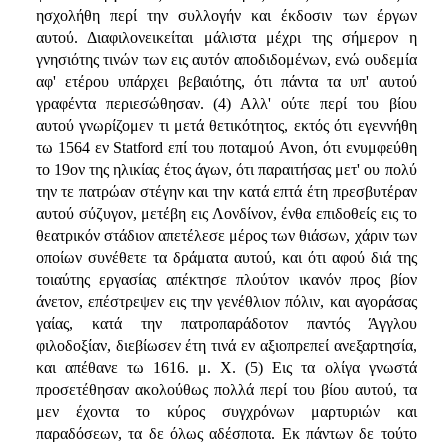
ησχολήθη περί την συλλογήν και έκδοσιν των έργων
αυτού. Διαφιλονεικείται μάλιστα μέχρι της σήμερον η
γνησιότης τινών των εις αυτόν αποδιδομένων, ενώ ουδεμία
αφ' ετέρου υπάρχει βεβαιότης, ότι πάντα τα υπ' αυτού
γραφέντα περιεσώθησαν. (4) Αλλ' ούτε περί του βίου
αυτού γνωρίζομεν τι μετά θετικότητος, εκτός ότι εγεννήθη
τω 1564 εν Statford επί του ποταμού Avon, ότι ενυμφεύθη
το 19ον της ηλικίας έτος άγων, ότι παραιτήσας μετ' ου πολύ
την τε πατρώαν στέγην και την κατά επτά έτη πρεσβυτέραν
αυτού σύζυγον, μετέβη εις Λονδίνον, ένθα επιδοθείς εις το
θεατρικόν στάδιον απετέλεσε μέρος των θιάσων, χάριν των
οποίων συνέθετε τα δράματα αυτού, και ότι αφού διά της
τοιαύτης εργασίας απέκτησε πλούτον ικανόν προς βίον
άνετον, επέστρεψεν εις την γενέθλιον πόλιν, και αγοράσας
γαίας, κατά την πατροπαράδοτον παντός Άγγλου
φιλοδοξίαν, διεβίωσεν έτη τινά εν αξιοπρεπεί ανεξαρτησία,
και απέθανε τω 1616. μ. Χ. (5) Εις τα ολίγα γνωστά
προσετέθησαν ακολούθως πολλά περί του βίου αυτού, τα
μεν έχοντα το κύρος συγχρόνων μαρτυριών και
παραδόσεων, τα δε όλως αδέσποτα. Εκ πάντων δε τούτο