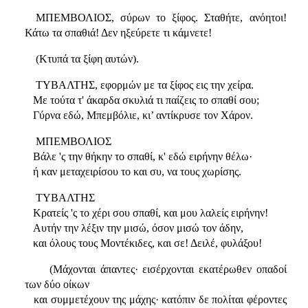
ΜΠΕΜΒΟΛΙΟΣ, σύρων το ξίφος. Σταθήτε, ανόητοι!
Κάτω τα σπαθιά! Δεν ηξεύρετε τι κάμνετε!
(Κτυπά τα ξίφη αυτών).
ΤΥΒΑΛΤΗΣ, εφορμών με τα ξίφος εις την χείρα.
Με τούτα τ' άκαρδα σκυλιά τι παίζεις το σπαθί σου;
Γύρνα εδώ, Μπεμβόλιε, κι’ αντίκρυσε τον Χάρον.
ΜΠΕΜΒΟΛΙΟΣ
Βάλε 'ς την θήκην το σπαθί, κ' εδώ ειρήνην θέλω·
ή καν μεταχειρίσου το και συ, να τους χωρίσης.
ΤΥΒΑΛΤΗΣ
Κρατείς 'ς το χέρι σου σπαθί, και μου λαλείς ειρήνην!
Αυτήν την λέξιν την μισώ, όσον μισώ τον άδην,
και όλους τους Μοντέκιδες, και σε! Δειλέ, φυλάξου!
(Μάχονται άπαντες· εισέρχονται εκατέρωθεν οπαδοί
των δύο οίκων
και συμμετέχουν της μάχης· κατόπιν δε πολίται φέροντες