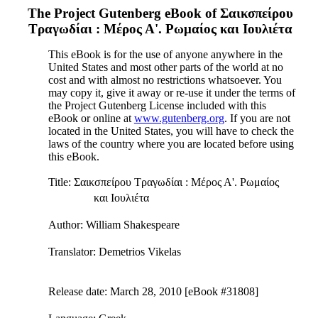
The Project Gutenberg eBook of
Σαικσπείρου
Τραγωδίαι : Μέρος Α'. Ρωμαίος και Ιουλιέτα
This eBook is for the use of anyone anywhere in the
United States and most other parts of the world at no
cost and with almost no restrictions whatsoever. You
may copy it, give it away or re-use it under the terms of
the Project Gutenberg License included with this
eBook or online at
www.gutenberg.org
. If you are not
located in the United States, you will have to check the
laws of the country where you are located before using
this eBook.
Title
: Σαικσπείρου Τραγωδίαι : Μέρος Α'. Ρωμαίος
και Ιουλιέτα
Author
: William Shakespeare
Translator
: Demetrios Vikelas
Release date
: March 28, 2010 [eBook #31808]