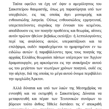
Ταύτα οφείλει να έχη υπ' όψιν ο αμερόληπτος του
Σαικσπείρου θαυμαστής, όπως μη παρασύρηται υπό των
υπερβολών, εις τας οποίας άγει μονομερής και
ενθουσιώδης λατρεία. Ούτως ενθουσιώδεις ερμηνευταί,
υπερεπιτείνοντες συχνάκις την έννοιαν του κειμένου,
αποδίδουσιν εις τον ποιητήν προθέσεις και θεωρίας, αίτινες
αυτόν πρώτον ήθελον βεβαίως εκπλήξει· ή λεπτολογούντες
περί τας αναλύσεις αυτών, υπερασπίζουσι και τα
επιλήψιμα, ουδέν παραδεχόμενοι το ημαρτημένον εν τω
ειδώλω αυτών· ή παραβάλλοντες προς τους ποιητάς της
αρχαίας Ελλάδος θεωρούσι πάντων υπέρτερον τον Άγγλον
δραματουργόν, μη αρκούμενοι εις την ανακήρυξιν αυτού
ως του μεγίστου των νεωτέρων χρόνων ποιητού, ουδέ εις
την αίγλην, διά της οποίας το μέγα αυτού όνομα περιβάλλει
την ομιχλώδη Άρκτον.
Αλλά δύναται και υπό των λαών της Μεσημβρίας να
εννοηθή και να εκτιμηθή ο Σαικσπείρος; Δύναται να
μεταφυτευθή και πέραν των Τευτονικών συνόρων το
βόρειον τούτο άνθος; Ήθελε διστάσει τις ν' αποκριθή