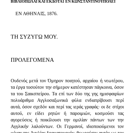
ΒΙΒΛΙΟΠΩΛΑΙ ΚΑΙ ΕΚΔΟΤΑ1 ΕΝ ΚΩΝΣΤΑΝΤΙΝΟΥΠΟΛΕΙ
ΕΝ ΑΘΗΝΑΙΣ, 1876.
ΤΗ ΣΥΖΥΓΩ ΜΟΥ.
ΠΡΟΛΕΓΟΜΕΝΑ
Ουδενός μετά τον Όμηρον ποιητού, αρχαίου ή νεωτέρου,
τα έργα τοσούτον την σήμερον κατέστησαν πάγκοινα, όσον
τα του Σαικσπείρου. Τα επί των δύο της γης ημισφαιρίων
πολυάριθμα Αγγλοσαξωνικά φύλα ενδιατρίβουσι περί
αυτά, όσον σχεδόν και περί τας ιεράς γραφάς· οι δε στίχοι
αυτού, εν είδει ρητών ή παροιμιών, κοσμούσι τας
αγορεύσεις ή ποικίλουσι την ομιλίαν πάντων των την
Αγγλικήν λαλούντων. Οι Γερμανοί, ιδιοποιούμενοι τον
μέγαν της Αγγλίας δραματουργόν, θεωρούσιν αυτόν ως τον