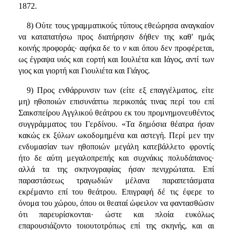
1872.
8) Ούτε τους γραμματικούς τύπους εθεώρησα αναγκαίον
να καταπατήσω προς διατήρησιν δήθεν της καθ' ημάς
κοινής προφοράς· αφήκα δε το
ν
και όπου δεν προφέρεται,
ως έγραψα υιός και εορτή και Ιουλιέτα και Ιάγος, αντί των
γιος και γιορτή και Γιουλιέτα και Γιάγος.
9) Προς ενθάρρυνσιν των (είτε εξ επαγγέλματος, είτε
μη) ηθοποιών επισυνάπτω περικοπάς τινας περί του επί
Σαικσπείρου Αγγλικού θεάτρου εκ του προμνημονευθέντος
συγγράμματος του Γερδίνου. «Τα δημόσια θέατρα ήσαν
κακώς εκ ξύλων ωκοδομημένα και αστεγή. Περί μεν την
ενδυμασίαν των ηθοποιών μεγάλη κατεβάλλετο φροντίς
ήτο δε αύτη μεγαλοπρεπής και συχνάκις πολυδάπανος·
αλλά τα της σκηνογραφίας ήσαν πενιχρώτατα. Επί
παραστάσεως τραγωδιών μέλανα παραπετάσματα
εκρέμαντο επί του θεάτρου. Επιγραφή δέ τις έφερε το
όνομα του χώρου, όπου οι θεαταί ώφειλον να φαντασθώσιν
ότι παρευρίσκονται· ώστε και πλοία ευκόλως
επαρουσιάζοντο τοιουτοτρόπως επί της σκηνής, και αι