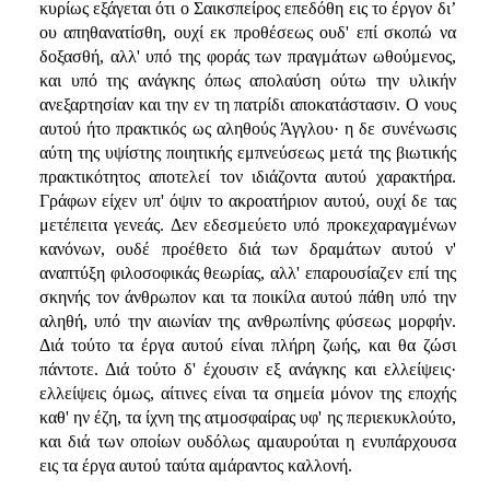
κυρίως εξάγεται ότι ο Σαικσπείρος επεδόθη εις το έργον δι’
ου απηθανατίσθη, ουχί εκ προθέσεως ουδ' επί σκοπώ να
δοξασθή, αλλ' υπό της φοράς των πραγμάτων ωθούμενος,
και υπό της ανάγκης όπως απολαύση ούτω την υλικήν
ανεξαρτησίαν και την εν τη πατρίδι αποκατάστασιν. Ο νους
αυτού ήτο πρακτικός ως αληθούς Άγγλου· η δε συνένωσις
αύτη της υψίστης ποιητικής εμπνεύσεως μετά της βιωτικής
πρακτικότητος αποτελεί τον ιδιάζοντα αυτού χαρακτήρα.
Γράφων είχεν υπ' όψιν το ακροατήριον αυτού, ουχί δε τας
μετέπειτα γενεάς. Δεν εδεσμεύετο υπό προκεχαραγμένων
κανόνων, ουδέ προέθετο διά των δραμάτων αυτού ν'
αναπτύξη φιλοσοφικάς θεωρίας, αλλ' επαρουσίαζεν επί της
σκηνής τον άνθρωπον και τα ποικίλα αυτού πάθη υπό την
αληθή, υπό την αιωνίαν της ανθρωπίνης φύσεως μορφήν.
Διά τούτο τα έργα αυτού είναι πλήρη ζωής, και θα ζώσι
πάντοτε. Διά τούτο δ' έχουσιν εξ ανάγκης και ελλείψεις·
ελλείψεις όμως, αίτινες είναι τα σημεία μόνον της εποχής
καθ' ην έζη, τα ίχνη της ατμοσφαίρας υφ' ης περιεκυκλούτο,
και διά των οποίων ουδόλως αμαυρούται η ενυπάρχουσα
εις τα έργα αυτού ταύτα αμάραντος καλλονή.