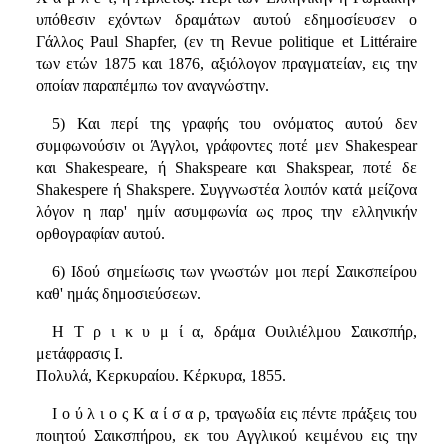
υπόθεσιν εχόντων δραμάτων αυτού εδημοσίευσεν ο
Γάλλος Paul Shapfer, (εν τη Revue politique et Littéraire
των ετών 1875 και 1876, αξιόλογον πραγματείαν, εις την
οποίαν παραπέμπω τον αναγνώστην.
5) Και περί της γραφής του ονόματος αυτού δεν
συμφωνούσιν οι Άγγλοι, γράφοντες ποτέ μεν Shakespear
και Shakespeare, ή Shakspeare και Shakspear, ποτέ δε
Shakespere ή Shakspere. Συγγνωστέα λοιπόν κατά μείζονα
λόγον η παρ' ημίν ασυμφωνία ως προς την ελληνικήν
ορθογραφίαν αυτού.
6) Ιδού σημείωσις των γνωστών μοι περί Σαικσπείρου
καθ' ημάς δημοσιεύσεων.
Η Τ ρ ι κ υ μ ί α, δράμα Ουιλιέλμου Σαικσπήρ,
μετάφρασις Ι.
Πολυλά, Κερκυραίου. Κέρκυρα, 1855.
Ι ο ύ λ ι ο ς Κ α ί σ α ρ, τραγωδία εις πέντε πράξεις του
ποιητού Σαικσπήρου, εκ του Αγγλικού κειμένου εις την