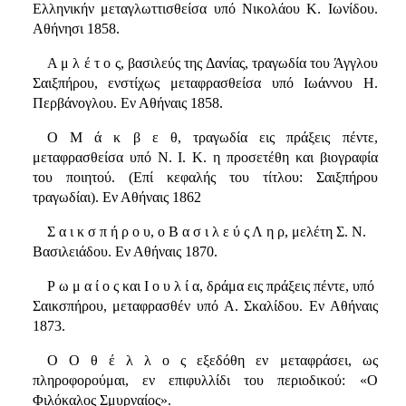
Ελληνικήν μεταγλωττισθείσα υπό Νικολάου Κ. Ιωνίδου.
Αθήνησι 1858.
Α μ λ έ τ ο ς, βασιλεύς της Δανίας, τραγωδία του Άγγλου
Σαιξπήρου, ενστίχως μεταφρασθείσα υπό Ιωάννου Η.
Περβάνογλου. Εν Αθήναις 1858.
Ο Μ ά κ β ε θ, τραγωδία εις πράξεις πέντε,
μεταφρασθείσα υπό Ν. I. Κ. η προσετέθη και βιογραφία
του ποιητού. (Επί κεφαλής του τίτλου: Σαιξπήρου
τραγωδίαι). Εν Αθήναις 1862
Σ α ι κ σ π ή ρ ο υ, ο Β α σ ι λ ε ύ ς Λ η ρ, μελέτη Σ. Ν.
Βασιλειάδου. Εν Αθήναις 1870.
Ρ ω μ α ί ο ς και Ι ο υ λ ί α, δράμα εις πράξεις πέντε, υπό
Σαικσπήρου, μεταφρασθέν υπό Α. Σκαλίδου. Εν Αθήναις
1873.
Ο Ο θ έ λ λ ο ς εξεδόθη εν μεταφράσει, ως
πληροφορούμαι, εν επιφυλλίδι του περιοδικού: «Ο
Φιλόκαλος Σμυρναίος».