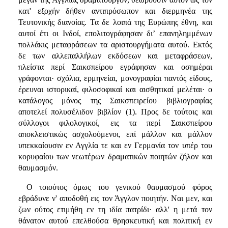
κατ' εξοχήν δήθεν αντιπρόσωπον και διερμηνέα της
Τευτονικής διανοίας. Τα δε λοιπά της Ευρώπης έθνη, και
αυτοί έτι οι Ινδοί, επολιτογράφησαν δι’ επανηλημμένων
πολλάκις μεταφράσεων τα αριστουργήματα αυτού. Εκτός
δε των αλλεπαλλήλων εκδόσεων και μεταφράσεων,
πλείστα περί Σαικσπείρου εγράφησαν και οσημέραι
γράφονται· σχόλια, ερμηνείαι, μονογραφίαι παντός είδους,
έρευναι ιστορικαί, φιλοσοφικαί και αισθητικαί μελέται· ο
κατάλογος μόνος της Σαικσπειρείου βιβλιογραφίας
αποτελεί πολυσέλιδον βιβλίον (1). Προς δε τούτοις και
σύλλογοι φιλολογικοί, εις τα περί Σαικσπείρου
αποκλειστικώς ασχολούμενοι, επί μάλλον και μάλλον
υπεκκαίουσιν εν Αγγλία τε και εν Γερμανία τον υπέρ του
κορυφαίου των νεωτέρων δραματικών ποιητών ζήλον και
θαυμασμόν.
Ο τοιούτος όμως του γενικού θαυμασμού φόρος
εβράδυνε ν' αποδοθή εις τον Άγγλον ποιητήν. Ναι μεν, και
ζων ούτος ετιμήθη εν τη ιδία πατρίδι· αλλ' η μετά τον
θάνατον αυτού επελθούσα θρησκευτική και πολιτική εν