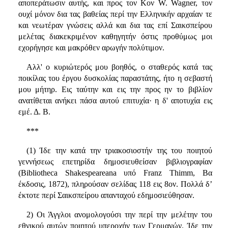
αποπεράτωσιν αυτής, και προς τον Κον W. Wagner, τον
ουχί μόνον δια τας βαθείας περί την Ελληνικήν αρχαίαν τε
και νεωτέραν γνώσεις αλλά και δια τας επί Σαικσπείρου
μελέτας διακεκριμένον καθηγητήν όστις προθύμως μοι
εχορήγησε και μακρόθεν αρωγήν πολύτιμον.
Αλλ' ο κυριώτερός μου βοηθός, ο σταθερός κατά τας
ποικίλας του έργου δυσκολίας παραστάτης, ήτο η σεβαστή
μου μήτηρ. Εις ταύτην και εις την προς ην το βιβλίον
ανατίθεται ανήκει πάσα αυτού επιτυχία· η δ' αποτυχία εις
εμέ. Δ. Β.
***
(1) Ίδε την κατά την τριακοσιοστήν της του ποιητού
γεννήσεως επετηρίδα δημοσιευθείσαν βιβλιογραφίαν
(Bibliotheca Shakespeareana υπό Franz Thimm, Βα
έκδοσις, 1872), πληρούσαν σελίδας 118 εις 8ον. Πολλά δ’
έκτοτε περί Σαικσπείρου απανταχού εδημοσιεύθησαν.
2) Οι Άγγλοι ανομολογούσι την περί την μελέτην του
εθνικού αυτών ποιητού υπεροχήν των Γερμανών. Ίδε την