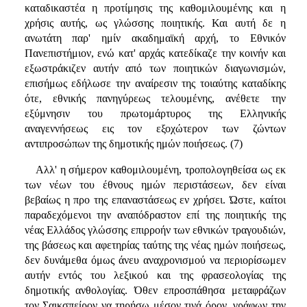
καταδικαστέα η προτίμησις της καθομιλουμένης και η
χρήσις αυτής, ως γλώσσης ποιητικής. Και αυτή δε η
ανωτάτη παρ' ημίν ακαδημαϊκή αρχή, το Εθνικόν
Πανεπιστήμιον, ενώ κατ' αρχάς κατεδίκαζε την κοινήν και
εξωστράκιζεν αυτήν από των ποιητικών διαγωνισμών,
επισήμως εδήλωσε την αναίρεσιν της τοιαύτης καταδίκης
ότε, εθνικής πανηγύρεως τελουμένης, ανέθετε την
εξύμνησιν του πρωτομάρτυρος της Ελληνικής
αναγεννήσεως εις τον εξοχώτερον των ζώντων
αντιπροσώπων της δημοτικής ημών ποιήσεως. (7)
Αλλ' η σήμερον καθομιλουμένη, τροπολογηθείσα ως εκ
των νέων του έθνους ημών περιστάσεων, δεν είναι
βεβαίως η προ της επαναστάσεως εν χρήσει. Ώστε, καίτοι
παραδεχόμενοι την αναπόδραστον επί της ποιητικής της
νέας Ελλάδος γλώσσης επιρροήν των εθνικών τραγουδιών,
της βάσεως και αφετηρίας ταύτης της νέας ημών ποιήσεως,
δεν δυνάμεθα όμως άνευ αναχρονισμού να περιορίσωμεν
αυτήν εντός του λεξικού και της φρασεολογίας της
δημοτικής ανθολογίας. Όθεν επροσπάθησα μεταφράζων
τον Σαικσπείρον να τηρήσω μέσον τινά όρον, γράφων την