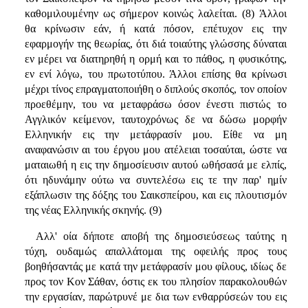
καθομιλουμένην ως σήμερον κοινώς λαλείται. (8) Άλλοι
θα κρίνωσιν εάν, ή κατά πόσον, επέτυχον εις την
εφαρμογήν της θεωρίας, ότι διά τοιαύτης γλώσσης δύναται
εν μέρει να διατηρηθή η ορμή και το πάθος, η φυσικότης,
εν ενί λόγω, του πρωτοτύπου. Άλλοι επίσης θα κρίνωσι
μέχρι τίνος επραγματοποιήθη ο διπλούς σκοπός, τον οποίον
προεθέμην, του να μεταφράσω όσον ένεστι πιστώς το
Αγγλικόν κείμενον, ταυτοχρόνως δε να δώσω μορφήν
Ελληνικήν εις την μετάφρασίν μου. Είθε να μη
αναφανώσιν αι του έργου μου ατέλειαι τοσαύται, ώστε να
ματαιωθή η εις την δημοσίευσιν αυτού ωθήσασά με ελπίς,
ότι ηδυνάμην ούτω να συντελέσω εις τε την παρ' ημίν
εξάπλωσιν της δόξης του Σαικσπείρου, και εις πλουτισμόν
της νέας Ελληνικής σκηνής. (9)
Αλλ' οία δήποτε αποβή της δημοσιεύσεως ταύτης η
τύχη, ουδαμώς απαλλάτομαι της οφειλής προς τους
βοηθήσαντάς με κατά την μετάφρασίν μου φίλους, ιδίως δε
προς τον Κον Σάθαν, όστις εκ του πλησίον παρακολουθών
την εργασίαν, παρώτρυνέ με δια των ενθαρρύσεών του εις