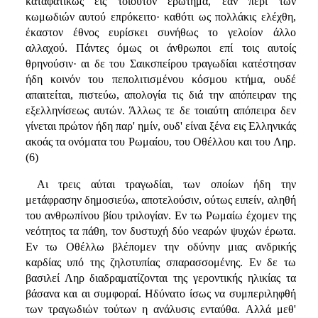
καταφατικώς εις τοιούτον ερώτημα, εάν περί των
κωμωδιών αυτού επρόκειτο· καθότι ως πολλάκις ελέχθη,
έκαστον έθνος ευρίσκει συνήθως το γελοίον άλλο
αλλαχού. Πάντες όμως οι άνθρωποι επί τοις αυτοίς
θρηνούσιν· αι δε του Σαικσπείρου τραγωδίαι κατέστησαν
ήδη κοινόν του πεπολιτισμένου κόσμου κτήμα, ουδέ
απαιτείται, πιστεύω, απολογία τις διά την απόπειραν της
εξελληνίσεως αυτών. Άλλως τε δε τοιαύτη απόπειρα δεν
γίνεται πρώτον ήδη παρ' ημίν, ουδ' είναι ξένα εις Ελληνικάς
ακοάς τα ονόματα του Ρωμαίου, του Οθέλλου και του Ληρ.
(6)
Αι τρεις αύται τραγωδίαι, των οποίων ήδη την
μετάφρασην δημοσιεύω, αποτελούσιν, ούτως ειπείν, αληθή
του ανθρωπίνου βίου τριλογίαν. Εν τω Ρωμαίω έχομεν της
νεότητος τα πάθη, τον δυστυχή δύο νεαρών ψυχών έρωτα.
Εν τω Οθέλλω βλέπομεν την οδύνην μιας ανδρικής
καρδίας υπό της ζηλοτυπίας σπαρασσομένης. Εν δε τω
βασιλεί Ληρ διαδραματίζονται της γεροντικής ηλικίας τα
βάσανα και αι συμφοραί. Ηδύνατο ίσως να συμπεριληφθή
των τραγωδιών τούτων η ανάλυσις ενταύθα. Αλλά μεθ'