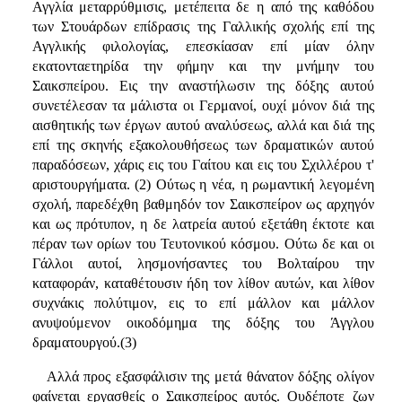
Αγγλία μεταρρύθμισις, μετέπειτα δε η από της καθόδου
των Στουάρδων επίδρασις της Γαλλικής σχολής επί της
Αγγλικής φιλολογίας, επεσκίασαν επί μίαν όλην
εκατονταετηρίδα την φήμην και την μνήμην του
Σαικσπείρου. Εις την αναστήλωσιν της δόξης αυτού
συνετέλεσαν τα μάλιστα οι Γερμανοί, ουχί μόνον διά της
αισθητικής των έργων αυτού αναλύσεως, αλλά και διά της
επί της σκηνής εξακολουθήσεως των δραματικών αυτού
παραδόσεων, χάρις εις του Γαίτου και εις του Σχιλλέρου τ'
αριστουργήματα. (2) Ούτως η νέα, η ρωμαντική λεγομένη
σχολή, παρεδέχθη βαθμηδόν τον Σαικσπείρον ως αρχηγόν
και ως πρότυπον, η δε λατρεία αυτού εξετάθη έκτοτε και
πέραν των ορίων του Τευτονικού κόσμου. Ούτω δε και οι
Γάλλοι αυτοί, λησμονήσαντες του Βολταίρου την
καταφοράν, καταθέτουσιν ήδη τον λίθον αυτών, και λίθον
συχνάκις πολύτιμον, εις το επί μάλλον και μάλλον
ανυψούμενoν οικοδόμημα της δόξης του Άγγλου
δραματουργού.(3)
Αλλά προς εξασφάλισιν της μετά θάνατον δόξης ολίγον
φαίνεται εργασθείς ο Σαικσπείρος αυτός. Ουδέποτε ζων