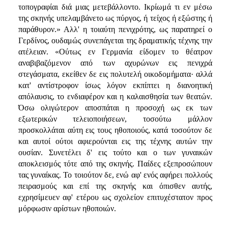
τοπογραφίαι διά μιας μετεβάλλοντο. Ικρίωμά τι εν μέσω
της σκηνής υπελαμβάνετο ως πύργος, ή τείχος ή εξώστης ή
παράθυρον.» Αλλ' η τοιαύτη πενιχρότης, ως παρατηρεί ο
Γερδίνος, ουδαμώς συνεπάγεται της δραματικής τέχνης την
ατέλειαν. «Ούτως εν Γερμανία είδομεν το θέατρον
αναβιβαζόμενον από των αχυρώνων εις πενιχρά
στεγάσματα, εκείθεν δε εις πολυτελή οικοδομήματα· αλλά
κατ' αντίστροφον ίσως λόγον εκπίπτει η διανοητική
απόλαυσις, το ενδιαφέρον και η καλαισθησία των θεατών.
Όσω ολιγώτερον αποσπάται η προσοχή ως εκ των
εξωτερικών τελειοποιήσεων, τοσούτω μάλλον
προσκολλάται αύτη εις τους ηθοποιούς, κατά τοσούτον δε
και αυτοί ούτοι αφιερούνται εις της τέχνης αυτών την
ουσίαν. Συνετέλει δ' εις τούτο και ο των γυναικών
αποκλεισμός τότε από της σκηνής. Παίδες εξεπροσώπουν
τας γυναίκας. Το τοιούτον δε, ενώ αφ' ενός αφήρει πολλούς
πειρασμούς και επί της σκηνής και όπισθεν αυτής,
εχρησίμευεν αφ' ετέρου ως σχολείον επιτυχέστατον προς
μόρφωσιν αρίστων ηθοποιών.