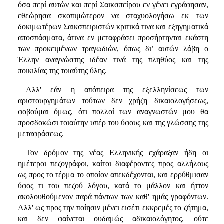
όσα περί αυτών και περί Σαικσπείρου εν γένει εγράφησαν,
εθεώρησα σκοπιμώτερον να σταχυολογήσω εκ των
δοκιμωτέρων Σαικσπειριστών κριτικά τινα και εξηγηματικά
αποσπάσματα, άτινα εν μεταφράσει προσήρτηνται εκάστη
των προκειμένων τραγωδιών, όπως δι’ αυτών λάβη ο
Έλλην αναγνώστης ιδέαν τινά της πληθύος και της
ποικιλίας της τοιαύτης ύλης.
Αλλ' εάν η απόπειρα της εξελληνίσεως των
αριστουργημάτων τούτων δεν χρήζη δικαιολογήσεως,
φοβούμαι όμως, ότι πολλοί των αναγνωστών μου θα
προσδοκώσι τοιαύτην υπέρ του ύφους και της γλώσσης της
μεταφράσεως.
Τον δρόμον της νέας Ελληνικής εχάραξαν ήδη οι
ημέτεροι πεζογράφοι, καίτοι διαφέροντες προς αλλήλους
ως προς το τέρμα το οποίον απεκδέχονται, και ερρύθμισαν
ύφος τι του πεζού λόγου, κατά το μάλλον και ήττον
ακολουθούμενον παρά πάντων των καθ' ημάς γραφόντων.
Αλλ' ως προς την ποίησιν μένει εισέτι εκκρεμές το ζήτημα,
και δεν φαίνεται ουδαμώς αδικαιολόγητος, ούτε