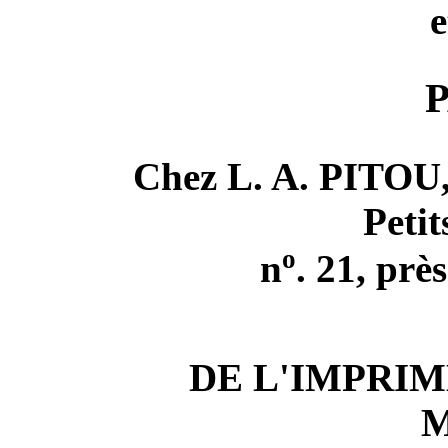
e
P
Chez L. A. PITOU, 
Peti
o
n
. 21, prè
DE L'IMPRIM