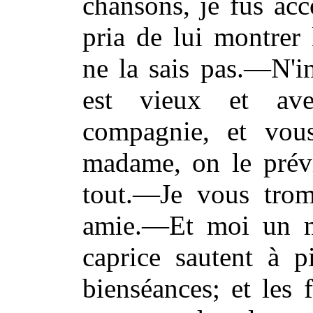
chansons, je fus ac
pria de lui montre
ne la sais pas.—N'i
est vieux et ave
compagnie, et vou
madame, on le prév
tout.—Je vous trom
amie.—Et moi un ma
caprice sautent à p
bienséances; et les