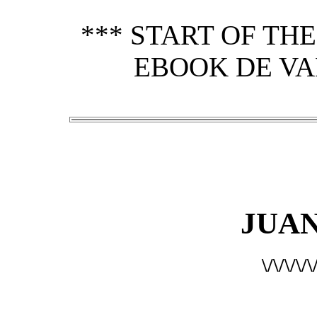
*** START OF TH
EBOOK DE VA
JUA
\/\/\/\/\