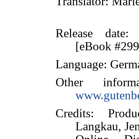
Translator
: Mari
Release date
: 
[eBook #299
Language
: Germ
Other inform
www.gutenbe
Credits
: Prod
Langkau, Je