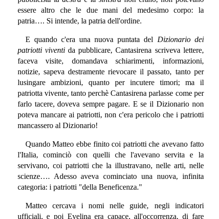
essere altro che le due mani del medesimo corpo: la
patria…. Si intende, la patria dell'ordine.
E quando c'era una nuova puntata del
Dizionario dei
patriotti viventi
da pubblicare, Cantasirena scriveva lettere,
faceva visite, domandava schiarimenti, informazioni,
notizie, sapeva destramente rievocare il passato, tanto per
lusingare ambizioni, quanto per incutere timori; ma il
patriotta vivente, tanto perchè Cantasirena parlasse come per
farlo tacere, doveva sempre pagare. E se il Dizionario non
poteva mancare ai patriotti, non c'era pericolo che i patriotti
mancassero al Dizionario!
Quando Matteo ebbe finito coi patriotti che avevano fatto
l'Italia, cominciò con quelli che l'avevano servita e la
servivano, coi patriotti che la illustravano, nelle arti, nelle
scienze…. Adesso aveva cominciato una nuova, infinita
categoria: i patriotti "della Beneficenza."
Matteo cercava i nomi nelle guide, negli indicatori
ufficiali, e poi Evelina era capace, all'occorrenza, di fare