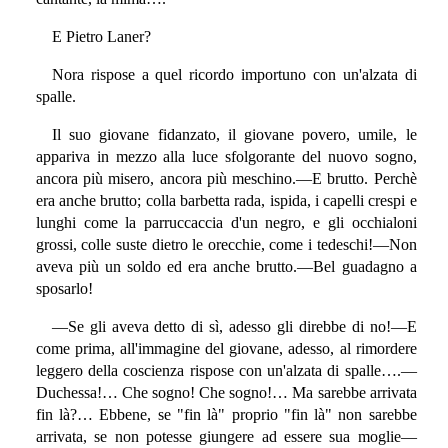
E Pietro Laner?
Nora rispose a quel ricordo importuno con un'alzata di
spalle.
Il suo giovane fidanzato, il giovane povero, umile, le
appariva in mezzo alla luce sfolgorante del nuovo sogno,
ancora più misero, ancora più meschino.—E brutto. Perchè
era anche brutto; colla barbetta rada, ispida, i capelli crespi e
lunghi come la parruccaccia d'un negro, e gli occhialoni
grossi, colle suste dietro le orecchie, come i tedeschi!—Non
aveva più un soldo ed era anche brutto.—Bel guadagno a
sposarlo!
—Se gli aveva detto di sì, adesso gli direbbe di no!—E
come prima, all'immagine del giovane, adesso, al rimordere
leggero della coscienza rispose con un'alzata di spalle….—
Duchessa!… Che sogno! Che sogno!… Ma sarebbe arrivata
fin là?… Ebbene, se "fin là" proprio "fin là" non sarebbe
arrivata, se non potesse giungere ad essere sua moglie—