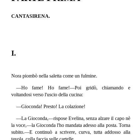
CANTASIRENA.
I.
Nora piombò nella saletta come un fulmine.
—Ho fame! Ho fame!—Poi gridò, chiamando e
voltandosi verso l'uscio della cucina:
—Gioconda! Presto! La colazione!
—La Gioconda,—rispose Evelina, senza alzare il capo nè
la voce,—la Gioconda l'ho mandata adesso alla posta. Torna
subito.—E continuò a scrivere, curva, tutta addosso alla
tavola, colla faccia sulle cartelle.