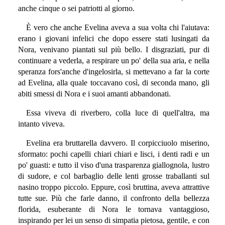
anche cinque o sei patriotti al giorno.
È vero che anche Evelina aveva a sua volta chi l'aiutava:
erano i giovani infelici che dopo essere stati lusingati da
Nora, venivano piantati sul più bello. I disgraziati, pur di
continuare a vederla, a respirare un po' della sua aria, e nella
speranza fors'anche d'ingelosirla, si mettevano a far la corte
ad Evelina, alla quale toccavano così, di seconda mano, gli
abiti smessi di Nora e i suoi amanti abbandonati.
Essa viveva di riverbero, colla luce di quell'altra, ma
intanto viveva.
Evelina era bruttarella davvero. Il corpicciuolo miserino,
sformato: pochi capelli chiari chiari e lisci, i denti radi e un
po' guasti: e tutto il viso d'una trasparenza giallognola, lustro
di sudore, e col barbaglio delle lenti grosse traballanti sul
nasino troppo piccolo. Eppure, così bruttina, aveva attrattive
tutte sue. Più che farle danno, il confronto della bellezza
florida, esuberante di Nora le tornava vantaggioso,
inspirando per lei un senso di simpatia pietosa, gentile, e con