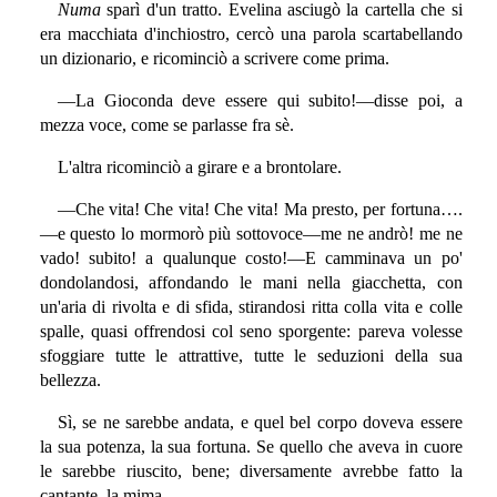
Numa
sparì d'un tratto. Evelina asciugò la cartella che si
era macchiata d'inchiostro, cercò una parola scartabellando
un dizionario, e ricominciò a scrivere come prima.
—La Gioconda deve essere qui subito!—disse poi, a
mezza voce, come se parlasse fra sè.
L'altra ricominciò a girare e a brontolare.
—Che vita! Che vita! Che vita! Ma presto, per fortuna….
—e questo lo mormorò più sottovoce—me ne andrò! me ne
vado! subito! a qualunque costo!—E camminava un po'
dondolandosi, affondando le mani nella giacchetta, con
un'aria di rivolta e di sfida, stirandosi ritta colla vita e colle
spalle, quasi offrendosi col seno sporgente: pareva volesse
sfoggiare tutte le attrattive, tutte le seduzioni della sua
bellezza.
Sì, se ne sarebbe andata, e quel bel corpo doveva essere
la sua potenza, la sua fortuna. Se quello che aveva in cuore
le sarebbe riuscito, bene; diversamente avrebbe fatto la
cantante, la mima….