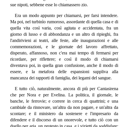
sue nipoti, sebbene esse lo chiamassero zio.
Era un modo appunto per chiamarsi, per farsi intendere.
Ma poi, nel turbinìo rumoroso, assordante di quella casa e di
quella vita così varia, così agitata e accidentata, fra un
giorno di lusso e di abbondanza e un altro di ripieghi, fra
l'andirivieni ai teatri, alle feste, alle inaugurazioni e alle
commemorazioni, e le giornate del lavoro affrettato,
disperato, affannoso, non c'era mai tempo di fermarsi per
ricordare, per riflettere; e così il modo di chiamarsi
diventava poi, in quella gran confusione, anche il modo di
essere, e la metafora delle espansioni suppliva alla
mancanza dei rapporti di famiglia, dei legami del sangue.
E tutto ciò, naturalmente, ancora di più per Cantasirena
che per Nora e per Evelina. La politica, il giornale, le
banche, le ferrovie; e correre in cerca di quattrini; e una
cambiale da rinnovare, un'altra da non pagare, e un'altra da
scontare; e il ministero da sostenere e l'impresario da
difendere e il discorso di un onorevole, e tutto ciò con un
duello per aria, un protesto in casa, e i vizietti da soddisfare: