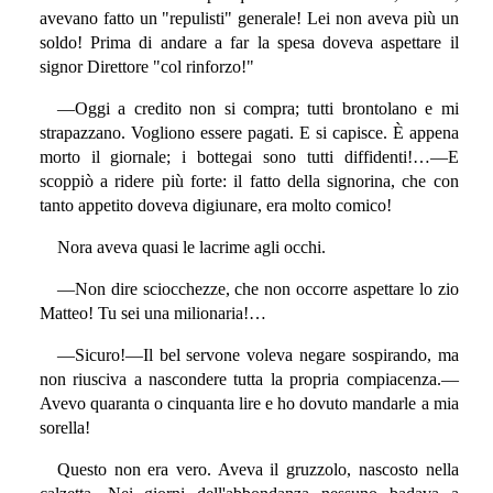
avevano fatto un "repulisti" generale! Lei non aveva più un
soldo! Prima di andare a far la spesa doveva aspettare il
signor Direttore "col rinforzo!"
—Oggi a credito non si compra; tutti brontolano e mi
strapazzano. Vogliono essere pagati. E si capisce. È appena
morto il giornale; i bottegai sono tutti diffidenti!…—E
scoppiò a ridere più forte: il fatto della signorina, che con
tanto appetito doveva digiunare, era molto comico!
Nora aveva quasi le lacrime agli occhi.
—Non dire sciocchezze, che non occorre aspettare lo zio
Matteo! Tu sei una milionaria!…
—Sicuro!—Il bel servone voleva negare sospirando, ma
non riusciva a nascondere tutta la propria compiacenza.—
Avevo quaranta o cinquanta lire e ho dovuto mandarle a mia
sorella!
Questo non era vero. Aveva il gruzzolo, nascosto nella