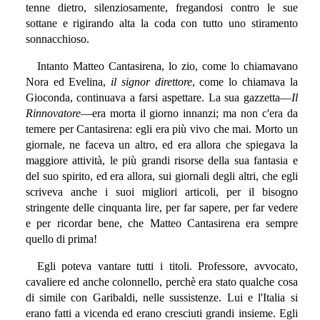
tenne dietro, silenziosamente, fregandosi contro le sue
sottane e rigirando alta la coda con tutto uno stiramento
sonnacchioso.
Intanto Matteo Cantasirena, lo zio, come lo chiamavano
Nora ed Evelina,
il signor direttore
, come lo chiamava la
Gioconda, continuava a farsi aspettare. La sua gazzetta—
Il
Rinnovatore
—era morta il giorno innanzi; ma non c'era da
temere per Cantasirena: egli era più vivo che mai. Morto un
giornale, ne faceva un altro, ed era allora che spiegava la
maggiore attività, le più grandi risorse della sua fantasia e
del suo spirito, ed era allora, sui giornali degli altri, che egli
scriveva anche i suoi migliori articoli, per il bisogno
stringente delle cinquanta lire, per far sapere, per far vedere
e per ricordar bene, che Matteo Cantasirena era sempre
quello di prima!
Egli poteva vantare tutti i titoli. Professore, avvocato,
cavaliere ed anche colonnello, perchè era stato qualche cosa
di simile con Garibaldi, nelle sussistenze. Lui e l'Italia si
erano fatti a vicenda ed erano cresciuti grandi insieme. Egli