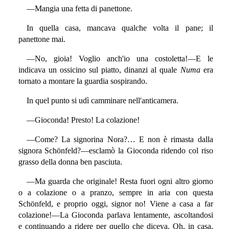
—Mangia una fetta di panettone.
In quella casa, mancava qualche volta il pane; il
panettone mai.
—No, gioia! Voglio anch'io una costoletta!—E le
indicava un ossicino sul piatto, dinanzi al quale
Numa
era
tornato a montare la guardia sospirando.
In quel punto si udì camminare nell'anticamera.
—Gioconda! Presto! La colazione!
—Come? La signorina Nora?… E non è rimasta dalla
signora Schönfeld?—esclamò la Gioconda ridendo col riso
grasso della donna ben pasciuta.
—Ma guarda che originale! Resta fuori ogni altro giorno
o a colazione o a pranzo, sempre in aria con questa
Schönfeld, e proprio oggi, signor no! Viene a casa a far
colazione!—La Gioconda parlava lentamente, ascoltandosi
e continuando a ridere per quello che diceva. Oh, in casa,