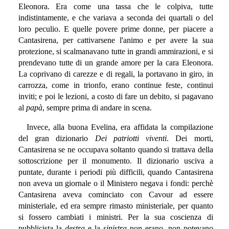
Eleonora. Era come una tassa che le colpiva, tutte
indistintamente, e che variava a seconda dei quartali o del
loro peculio. E quelle povere prime donne, per piacere a
Cantasirena, per cattivarsene l'animo e per avere la sua
protezione, si scalmanavano tutte in grandi ammirazioni, e si
prendevano tutte di un grande amore per la cara Eleonora.
La coprivano di carezze e di regali, la portavano in giro, in
carrozza, come in trionfo, erano continue feste, continui
inviti; e poi le lezioni, a costo di fare un debito, si pagavano
al
papà
, sempre prima di andare in scena.
Invece, alla buona Evelina, era affidata la compilazione
del gran dizionario
Dei patriotti viventi
. Dei morti,
Cantasirena se ne occupava soltanto quando si trattava della
sottoscrizione per il monumento. Il dizionario usciva a
puntate, durante i periodi più difficili, quando Cantasirena
non aveva un giornale o il Ministero negava i fondi: perchè
Cantasirena aveva cominciato con Cavour ad essere
ministeriale, ed era sempre rimasto ministeriale, per quanto
si fossero cambiati i ministri. Per la sua coscienza di
pubblicista la
destra
e la
sinistra
non erano, non potevano