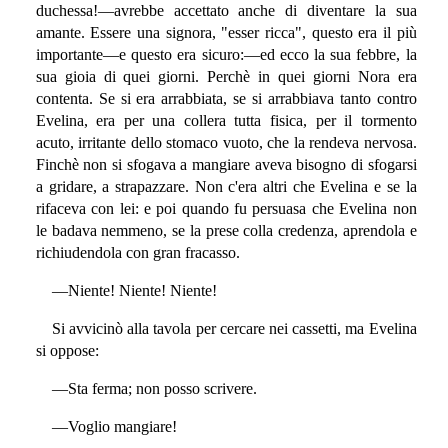
duchessa!—avrebbe accettato anche di diventare la sua
amante. Essere una signora, "esser ricca", questo era il più
importante—e questo era sicuro:—ed ecco la sua febbre, la
sua gioia di quei giorni. Perchè in quei giorni Nora era
contenta. Se si era arrabbiata, se si arrabbiava tanto contro
Evelina, era per una collera tutta fisica, per il tormento
acuto, irritante dello stomaco vuoto, che la rendeva nervosa.
Finchè non si sfogava a mangiare aveva bisogno di sfogarsi
a gridare, a strapazzare. Non c'era altri che Evelina e se la
rifaceva con lei: e poi quando fu persuasa che Evelina non
le badava nemmeno, se la prese colla credenza, aprendola e
richiudendola con gran fracasso.
—Niente! Niente! Niente!
Si avvicinò alla tavola per cercare nei cassetti, ma Evelina
si oppose:
—Sta ferma; non posso scrivere.
—Voglio mangiare!