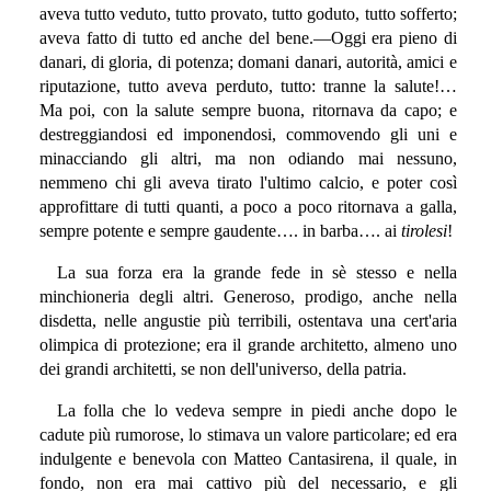
aveva tutto veduto, tutto provato, tutto goduto, tutto sofferto;
aveva fatto di tutto ed anche del bene.—Oggi era pieno di
danari, di gloria, di potenza; domani danari, autorità, amici e
riputazione, tutto aveva perduto, tutto: tranne la salute!…
Ma poi, con la salute sempre buona, ritornava da capo; e
destreggiandosi ed imponendosi, commovendo gli uni e
minacciando gli altri, ma non odiando mai nessuno,
nemmeno chi gli aveva tirato l'ultimo calcio, e poter così
approfittare di tutti quanti, a poco a poco ritornava a galla,
sempre potente e sempre gaudente…. in barba…. ai
tirolesi
!
La sua forza era la grande fede in sè stesso e nella
minchioneria degli altri. Generoso, prodigo, anche nella
disdetta, nelle angustie più terribili, ostentava una cert'aria
olimpica di protezione; era il grande architetto, almeno uno
dei grandi architetti, se non dell'universo, della patria.
La folla che lo vedeva sempre in piedi anche dopo le
cadute più rumorose, lo stimava un valore particolare; ed era
indulgente e benevola con Matteo Cantasirena, il quale, in
fondo, non era mai cattivo più del necessario, e gli