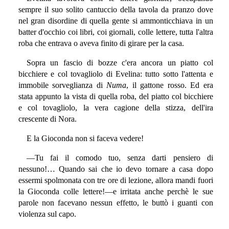
sempre il suo solito cantuccio della tavola da pranzo dove
nel gran disordine di quella gente si ammonticchiava in un
batter d'occhio coi libri, coi giornali, colle lettere, tutta l'altra
roba che entrava o aveva finito di girare per la casa.
Sopra un fascio di bozze c'era ancora un piatto col
bicchiere e col tovagliolo di Evelina: tutto sotto l'attenta e
immobile sorveglianza di
Numa
, il gattone rosso. Ed era
stata appunto la vista di quella roba, del piatto col bicchiere
e col tovagliolo, la vera cagione della stizza, dell'ira
crescente di Nora.
E la Gioconda non si faceva vedere!
—Tu fai il comodo tuo, senza darti pensiero di
nessuno!… Quando sai che io devo tornare a casa dopo
essermi spolmonata con tre ore di lezione, allora mandi fuori
la Gioconda colle lettere!—e irritata anche perchè le sue
parole non facevano nessun effetto, le buttò i guanti con
violenza sul capo.