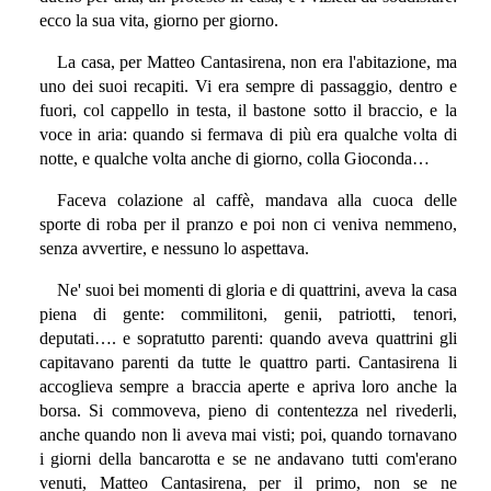
ecco la sua vita, giorno per giorno.
La casa, per Matteo Cantasirena, non era l'abitazione, ma
uno dei suoi recapiti. Vi era sempre di passaggio, dentro e
fuori, col cappello in testa, il bastone sotto il braccio, e la
voce in aria: quando si fermava di più era qualche volta di
notte, e qualche volta anche di giorno, colla Gioconda…
Faceva colazione al caffè, mandava alla cuoca delle
sporte di roba per il pranzo e poi non ci veniva nemmeno,
senza avvertire, e nessuno lo aspettava.
Ne' suoi bei momenti di gloria e di quattrini, aveva la casa
piena di gente: commilitoni, genii, patriotti, tenori,
deputati…. e sopratutto parenti: quando aveva quattrini gli
capitavano parenti da tutte le quattro parti. Cantasirena li
accoglieva sempre a braccia aperte e apriva loro anche la
borsa. Si commoveva, pieno di contentezza nel rivederli,
anche quando non li aveva mai visti; poi, quando tornavano
i giorni della bancarotta e se ne andavano tutti com'erano
venuti, Matteo Cantasirena, per il primo, non se ne