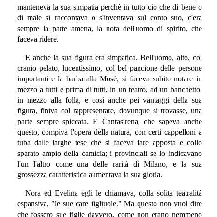
manteneva la sua simpatia perchè in tutto ciò che di bene o
di male si raccontava o s'inventava sul conto suo, c'era
sempre la parte amena, la nota dell'uomo di spirito, che
faceva ridere.
E anche la sua figura era simpatica. Bell'uomo, alto, col
cranio pelato, lucentissimo, col bel pancione delle persone
importanti e la barba alla Mosè, si faceva subito notare in
mezzo a tutti e prima di tutti, in un teatro, ad un banchetto,
in mezzo alla folla, e così anche pei vantaggi della sua
figura, finiva col rappresentare, dovunque si trovasse, una
parte sempre spiccata. E Cantasirena, che sapeva anche
questo, compiva l'opera della natura, con certi cappelloni a
tuba dalle larghe tese che si faceva fare apposta e collo
sparato ampio della camicia; i provinciali se lo indicavano
l'un l'altro come una delle rarità di Milano, e la sua
grossezza caratteristica aumentava la sua gloria.
Nora ed Evelina egli le chiamava, colla solita teatralità
espansiva, "le sue care figliuole." Ma questo non vuol dire
che fossero sue figlie davvero, come non erano nemmeno