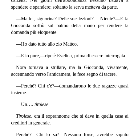
calzetta. Nei giorni dell'abbondanza nessuno badava a
spendere e spandere; soltanto la serva metteva da parte.
—Ma lei, signorina? Delle sue lezioni?… Niente?—E la
Gioconda soffiò sul palmo della mano per rendere la
domanda più eloquente.
—Ho dato tutto allo zio Matteo.
—E io pure,—ripetè Evelina, prima di essere interrogata.
Nora tornava a strillare, ma la Gioconda, vivamente,
accennando verso l'anticamera, le fece segno di tacere.
—Perchè? Chi c'è?—domandarono le due ragazze quasi
insieme.
—Un….
tirolese
.
Tirolese
, era il soprannome che si dava in quella casa ai
creditori in generale.
Perchè?—Chi lo sa?—Nessuno forse, avrebbe saputo