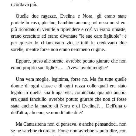
ricordava più.
Quelle due ragazze, Evelina e Nora, gli erano state
portate in casa, piccine, bambine ancora; poi nessuno si era
più ricordato di venirle a riprendere e così vi erano rimaste,
erano cresciute ed erano diventate "le sue care figliuole"; e
per questo lo chiamavano zio, e tutti le credevano due
sorelle, mentre forse non erano nemmeno cugine.
Eppure, preso alle strette, avrebbe potuto giurare che non
erano proprio sue figlie?…—Aveva avuto moglie?
Una vera moglie, legittima, forse no. Ma fra tutte quelle
donne di ogni classe e di ogni razza colle quali era stato
legato in quella sua lunga vita, cominciata quando ancora
era quasi fanciullo, avrebbe potuto giurare che non ci fosse
stata anche la madre di Nora e di Evelina?… Dell'una o
dell'altra, almeno, se non di tutte due?
Ma Cantasirena non ci pensava, e anche pensandoci, non
se ne sarebbe ricordato. Forse non avrebbe saputo dire, con