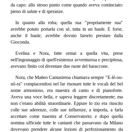
da capo: allo stesso punto come quando aveva cominciato:
pieno di salute e di speranze.
In quanto alla roba; quella sua "propriamente sua"
avrebbe potuto portarla con sè, tutta in un baule. E forse,
anche il baule, avrebbe dovuto farselo prestare dalla
Gioconda.
Evelina e Nora, fatte ormai a quella vita, prese
nell'ingranaggio di quell'esistenza avventurosa e precipitosa,
avevano finito col diventare due ruote del baraccone.
Nora, che Matteo Cantasirena chiamava sempre "E-lè-oo-
nò-ra" compiacendosi nel far risonare tutte le vocali del bel
nome armonioso, era maestra di canto e di pianoforte.
Aveva una voce bella, e sapeva leggere discretamente; ma
non c'erano abilità straordinarie. Eppure lo zio era riuscito
colle sue aderenze, colle sue influenze, a imporla, a farla
accettare come maestra al Conservatorio; e dopo quella
nomina ufficiale tutte le cantanti che passavano da Milano
dovevano prendere alcune lezioni di perfezionamento da