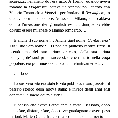
sicurezza, nemmeno dov'era nato. A Torino, quando aveva
fondato la
Dogaressa
, pareva un veneto; poi, entrato con
Vittorio Emanuele a Venezia, per fondarvi il
Bersagliere
, lo
credevano un piemontese. Adesso, a Milano, si riscaldava
contro l'invasione dei giornalisti esotici: dunque avrebbe
dovuto essere milanese o almeno lombardo….
E anche il suo nome?… Anche quel nome:
Cantasirena
?
Era il suo vero nome?… O non era piuttosto l'antica firma, il
pseudonimo del suo primo articolo, della sua prima
battaglia, de' suoi primi successi, e che rimasto nella voga
popolare, era poi rimasto anche a lui, definitivamente?…
Chi lo sa!
La sua vera vita era stata la vita pubblica; il suo passato, il
passato storico della nuova Italia; e invece degli anni egli
contava il numero dei ministeri!
E adesso che aveva i cinquanta, e forse i sessanta, dopo
tanto fare, disfare, rifare, dopo aver guadagnato e aver speso
milioni, Matteo Cantasirena era ancora tal e quale, per tornar