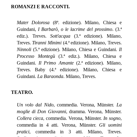
ROMANZI E RACCONTI.
Mater Dolorosa
(8ª. edizione). Milano, Chiesa e
Guindani,
I Barbarò, o le lacrime del prossimo
. (3.ª
ediz.). Treves.
Sott'acqua
(3.ª edizione). Milano,
Treves.
Tiranni Minimi
(4.ª edizione). Milano, Treves.
Ninnoli
(5.ª edizione). Milano, Chiesa e Guindani.
Il
Processo Montegù
(3.ª ediz.). Milano, Chiesa e
Guindani.
Il Primo Amante
(2.ª edizione). Milano,
Treves. Baby (4.ª edizione). Milano, Chiesa e
Guindani.
La Baraonda
. Milano, Treves.
TEATRO.
Un volo dal Nido
, commedia. Verona, Münster.
La
moglie di Don Giovanni
, dramma. Verona, Münster.
Collera cieca
, commedia. Verona, Münster.
In sogno
,
commedia in 4 atti. Verona, Münster.
Gli uomini
pratici
, commedia in 3 atti. Milano, Treves.