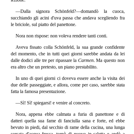
—Dalla signora Schönfeld?—domandò la cuoca,
succhiando gli acini d'uva passa che andava scegliendo fra
le briciole, sul piatto del panettone.
Nora non rispose: non voleva rendere tanti conti.
Aveva fissato colla Schönfeld, la sua grande confidente
del momento, che in tutti quei giorni sarebbe andata da lei
dalle dodici alle tre per ripassare la
Carmen
. Ma questo non
era altro che un pretesto, un piano prestabilito.
In uno di quei giorni ci doveva essere anche la visita dei
due delle passeggiate, e allora, come per caso, sarebbe stata
fatta la famosa presentazione.
—Sì! Sì! spiegarsi! e venire al concreto.
Nora, appena ebbe calmata a furia di panettone e di
datteri quella sua fame di fanciulla sana e forte, ed ebbe
bevuto in piedi, dal secchio di rame della cucina, una lunga
sorsata d'acqua fresca, tornò di nuovo in saletta e andò a