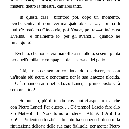
mettersi dietro la finestra, cantarellando.
—In questa casa,—brontolò poi, dopo un momento,
perchè sentiva di non aver mangiato abbastanza,—prima di
tutti c'è madama Gioconda, poi
Numa
, poi te,—e indicava
Evelina,—e finalmente io, per gli avanzi…. quando ne
rimangono!
Evelina, che non si era mai offesa sin allora, si sentì punta
per quell'umiliante compagnia della serva e del gatto.
—Già,—rispose, sempre continuando a scrivere, ma con
un'ironia più acuta e penetrante per la sua lentezza placida.
—Già; quando sarai nel palazzo Laner, il primo posto sarà
sempre il tuo!
—So anch'io, più di te, che cosa potrei aspettarmi anche
con Pietro Laner! Per questo…. C'è tempo! Lascio fare allo
zio Matteo!—E Nora tornò a ridere.—Ah! Ah! Ah! Lo
zio!… Portentoso lo zio!… Intanto ha scoperto il decoro, la
riputazione delicata delle sue care figliuole, per metter Pietro