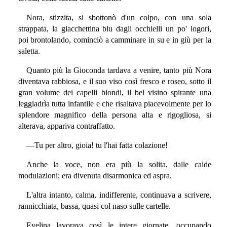
Nora, stizzita, si sbottonò d'un colpo, con una sola
strappata, la giacchettina blu dagli occhielli un po' logori,
poi brontolando, cominciò a camminare in su e in giù per la
saletta.
Quanto più la Gioconda tardava a venire, tanto più Nora
diventava rabbiosa, e il suo viso così fresco e roseo, sotto il
gran volume dei capelli biondi, il bel visino spirante una
leggiadrìa tutta infantile e che risaltava piacevolmente per lo
splendore magnifico della persona alta e rigogliosa, si
alterava, appariva contraffatto.
—Tu per altro, gioia! tu l'hai fatta colazione!
Anche la voce, non era più la solita, dalle calde
modulazioni; era divenuta disarmonica ed aspra.
L'altra intanto, calma, indifferente, continuava a scrivere,
rannicchiata, bassa, quasi col naso sulle cartelle.
Evelina lavorava così le intere giornate, occupando