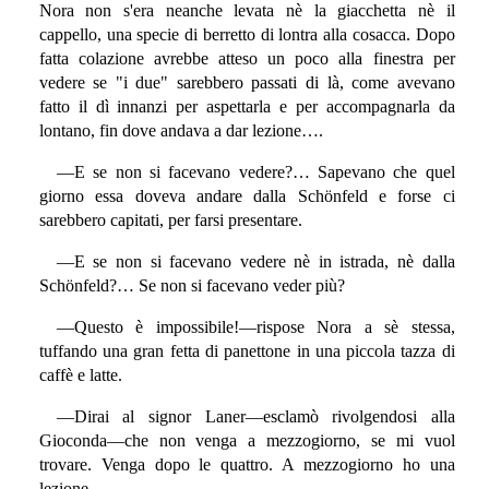
Nora non s'era neanche levata nè la giacchetta nè il
cappello, una specie di berretto di lontra alla cosacca. Dopo
fatta colazione avrebbe atteso un poco alla finestra per
vedere se "i due" sarebbero passati di là, come avevano
fatto il dì innanzi per aspettarla e per accompagnarla da
lontano, fin dove andava a dar lezione….
—E se non si facevano vedere?… Sapevano che quel
giorno essa doveva andare dalla Schönfeld e forse ci
sarebbero capitati, per farsi presentare.
—E se non si facevano vedere nè in istrada, nè dalla
Schönfeld?… Se non si facevano veder più?
—Questo è impossibile!—rispose Nora a sè stessa,
tuffando una gran fetta di panettone in una piccola tazza di
caffè e latte.
—Dirai al signor Laner—esclamò rivolgendosi alla
Gioconda—che non venga a mezzogiorno, se mi vuol
trovare. Venga dopo le quattro. A mezzogiorno ho una
lezione.