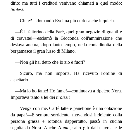
dirlo; ma tutti i creditori venivano chiamati a quel modo:
tirolesi
.
—Chi è?—domandò Evelina più curiosa che inquieta.
—È il fattorino della Faré, quel gran negozio di guanti e
di cravatte!—esclamò la Gioconda coll'ammirazione che
destava ancora, dopo tanto tempo, nella contadinotta della
bergamasca il gran lusso di Milano.
—Non gli hai detto che lo zio è fuori?
—Sicuro, ma non importa. Ha ricevuto l'ordine di
aspettarlo.
—Ma io ho fame! Ho fame!—continuava a ripetere Nora.
Importava tanto a lei dei
tirolesi
!
—Venga con me. Caffè latte e panettone è una colazione
da papa!—E sempre sorridente, movendosi indolente colla
persona grassa e rotonda dappertutto, passò in cucina
seguita da Nora. Anche
Numa
, saltò giù dalla tavola e le