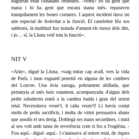
haguesin estat ciutadans ordinaris. -Veieu? Hi ha gent que
mana i hi ha gent que encara mana més- reparaven
tranquilament les bones comares. I aquest incident dava un
aire especial de festivitat a la funció. El canelobre féu sos
saltirons, la multitud fou tustada d'amunt els nusos dels dits,
i jo… sí, la Lluna veié tota la funció».
NIT V
«Ahir», digué la Lluna, «vaig mirar cap avall, vers la vida
de París, i mon esguard penetrà en alguna de les cambres
del Louvre. Una àvia xaruga, pobrament abillada, que
pertanyia al més baix estament, acompanyada d'algun dels
petits subalterns entrà a la cambra buida i gran del seient
reial. Necessitava veure'l, li calia veure'l! Li havia costat
molts de petits sacrificis, i molta de virtut persuasiva abans
que assolís el seu desig. Doblegà ses mans secardines, i mirà
al seu volt amb tanta de reverència com si fos a l'església. -
Fou aquí.- digué -aquí.- I s'atansava al seient reial, de riques