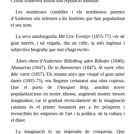
Cristià Andersen assolit una reputació mundial.
Les nombroses comèdies i els nombrosos poemes
d'Andersen són inferiors a les històries que han popularitzat
el seu nom.
La seva autobiografia
Mit Live Eventyr
(1855-77) «és de
gran interès, i tal vegada, diu un crític, la més ingènua i
subjectiva biografia que mai s'hagi escrit».
Altres obres d'Andersen:
Billedbog uden Billeder
(1840);
Ahasuerus
(1847);
De to Baronesser
(1847),
At vaere eller,
ikke vaere
(1857). Els setanta anys que visqué el gran autor
danès (1805-75), ens llegaren certament una obra copiosa.
Que el poeta de
l'Aneguet lleig
, assolint noves
popularitzacions en nostre idioma, augmenti nostres tresors
imaginatius; car el gradual reviscolament de la imaginació
catalana és el primer fonament per a fer pròsperes i
invencibles les empreses de l'art i la política, de la cultura i
el diner.
La imaginació és un imperatiu de conquesta. Que