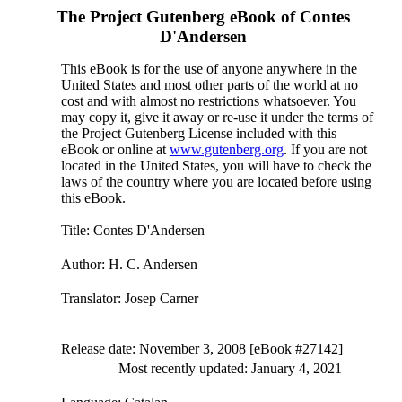
The Project Gutenberg eBook of
Contes
D'Andersen
This eBook is for the use of anyone anywhere in the
United States and most other parts of the world at no
cost and with almost no restrictions whatsoever. You
may copy it, give it away or re-use it under the terms of
the Project Gutenberg License included with this
eBook or online at
www.gutenberg.org
. If you are not
located in the United States, you will have to check the
laws of the country where you are located before using
this eBook.
Title
: Contes D'Andersen
Author
: H. C. Andersen
Translator
: Josep Carner
Release date
: November 3, 2008 [eBook #27142]
Most recently updated: January 4, 2021