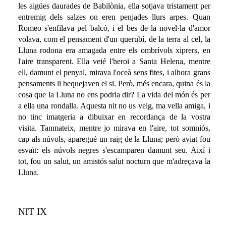
les aigües daurades de Babilònia, ella sotjava tristament per
entremig dels salzes on eren penjades llurs arpes. Quan
Romeo s'enfilava pel balcó, i el bes de la novel·la d'amor
volava, com el pensament d'un querubí, de la terra al cel, la
Lluna rodona era amagada entre els ombrívols xiprers, en
l'aire transparent. Ella veié l'heroi a Santa Helena, mentre
ell, damunt el penyal, mirava l'oceà sens fites, i alhora grans
pensaments li bequejaven el si. Però, més encara, quina és la
cosa que la Lluna no ens podria dir? La vida del món és per
a ella una rondalla. Aquesta nit no us veig, ma vella amiga, i
no tinc imatgeria a dibuixar en recordança de la vostra
visita. Tanmateix, mentre jo mirava en l'aire, tot somniós,
cap als núvols, aparegué un raig de la Lluna; però aviat fou
esvaït: els núvols negres s'escamparen damunt seu. Així i
tot, fou un salut, un amistós salut nocturn que m'adreçava la
Lluna.
NIT IX