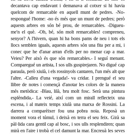
decantava cap endavant i demanava al cotxer si hi havia
quelcom de remarcable en aquell munt de pedres. -No-
respongué l'home: -no és més que un munt de pedres; però
aquests arbres en són bé prou, de remarcables. -Digueu-
me'n el què. -Oh, bé, són molt remarcables! compreneu,
senyor? A l'hivern, quan hi ha bons pams de neu i tots els
llocs semblen iguals, aquests arbres són una fita per a mi, i
conec que he d'anar arran d'ells per no menar cap a mar.
Veieu? Per això és que són remarcables.- I seguí menant.
Comparegué un artista, I sos ulls guspirejaren. No digué cap
paraula, però xiulà, i els rossinyols cantaren, l'un més alt que
l'altre. -Calleu d'una vegada!- va cridar. I prengué el seu
llibre de notes i començà d'anotar les colors de la manera
més metòdica: -Blau, lilà, bru molt fosc. Serà una pintura
esplèndida,- La veié, així com un mirall reflecteix una
escena, i al mateix temps xiulà una marxa de Rossini. La
darrera a comparèixer fou una pobra noia. Reposà un
moment vora el túmul, i deixà en terra el seu feix. Girà sa
pàl·lida cara gentil cap al bosc, i sos ulls resplendiren; quan
mirà en l'aire i trobà el cel damunt la mar. Encreuà les seves