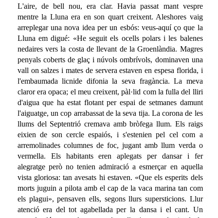
L'aire, de bell nou, era clar. Havia passat mant vespre
mentre la Lluna era en son quart creixent. Aleshores vaig
arreplegar una nova idea per un esbós: veus-aquí ço que la
Lluna em digué: «He seguit els ocells polars i les balenes
nedaires vers la costa de llevant de la Groenlàndia. Magres
penyals coberts de glaç i núvols ombrívols, dominaven una
vall on salzes i mates de servera estaven en espesa florida, i
l'embaumada licnide difonia la seva fragància. La meva
claror era opaca; el meu creixent, pàl·lid com la fulla del lliri
d'aigua que ha estat flotant per espai de setmanes damunt
l'aiguatge, un cop arrabassat de la seva tija. La corona de les
llums del Septentrió cremava amb bròfega llum. Els raigs
eixien de son cercle espaiós, i s'estenien pel cel com a
arremolinades columnes de foc, jugant amb llum verda o
vermella. Els habitants eren aplegats per dansar i fer
alegratge però no tenien admiració a esmerçar en aquella
vista gloriosa: tan avesats hi estaven. «Que els esperits dels
morts juguin a pilota amb el cap de la vaca marina tan com
els plagui», pensaven ells, segons llurs supersticions. Llur
atenció era del tot agabellada per la dansa i el cant. Un