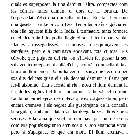
quals es superposen la una damunt l'altra, compactes com
les còrnies fulles damunt el dors de la tortuga. De
l'espessedat n'eixí una donzella indiana. Era tan lleu com
una gasela i tan bella com Eva. Tenia tanta aèria gràcia en
tota ella, aquesta filla de la India, i, tanmateix, tanta fermesa
en el determini! Jo podia llegir el seu intent quan venia.
Plantes arrossegadisses i espinoses li esquinçaven les
sandàlies, però ella caminava endavant, tota cuitosa. Els
cérvols, que pujaven del riu, on s'havien fet passar la set,
saltaven temoregament enllà d'ella, perquè la donzella duia a
la mà un llum encès. Jo podia veure la sang que decorria per
sos dits delicats quan ella els decantà damunt la flama per
fer-li aixopluc. Ella s'acostà al riu i posà el llum damunt la
faç de les aigües i el llum, tot surant, s'allunyà pel corrent.
La flama parpellejava i semblava que es volgués aturar, però
encara cremava, i els negres ulls guspirejants de la donzella
la seguien, amb una dalerosa llambregada sota llurs vores
sedoses. Ella sabia que si el llum cremava per tant de temps
com ella pogués seguir-lo amb sos ulls, son enamorat vivia;
pero si s'apagava, és que era mort. El llum cremava i