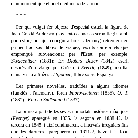
d'un moment que el poeta redimeix de la mort.
* * *
Per qui vulgui fer objecte d'especial estudi la figura de
Joan Cristià Andersen (sos textos danesos seran llegits amb
poc esforç per qui conegui a fons l'alemany) retreurem en
primer lloc sos llibres de viatges, escrits darrera els que
emprengué subvencionat per l'Estat, per exemple:
Skyggebilder
(1831);
En Digters Bazar
(1842) escrit
després d'un viatge per Grècia;
I Sverrig
(1849), resultat
d'una visita a Suècia;
I Spanien
, llibre sobre Espanya.
Les primeres novel·les, traduïdes a alguns idiomes
(l'anglès i l'alemany), foren
Improvisatoren
(1835),
O. T.
(1835) i
Kun en Spillemand
(1837).
La primera part de les seves immortals històries màgiques
(Eventyr)
aparegué en 1835, la segona en 1838-42, la
tercera en 1845, i així continuaren, a intervals irregulars fins
que les darreres aparegueren en 1871-2, havent ja Joan