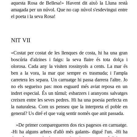
aquesta Rosa de Bellesa!» Havent dit això la Lluna restà
amagada per un núvol. Que no cap núvol s'esdevingui entre
el poeta i la seva Rosa!
NIT VII
«Costat per costat de les llenques de costa, hi ha una gran
boscúria d'alzines i faigs: la seva flaire és tota dolça i
olorosa. Cada any la visiten rossinyols a cents. La mar és
ben a la vora, la mar que sempre es trasmuda; i l'ampla
carretera les separa. Un carruatge hi passa darrera l'altre. Jo
no els segueixo pas: mon esguard més aviat reposa en un
indret especial. És un túmul; esbarzers i aranyons salvatges
creixen entre les seves pedres. Hi ha una poesia perfecta en
la naturalesa. Com us penseu que la interpreta el poble en
general? Us diré el que vaig sentir només que anit passada.
»De primer comparegueren dos rics pagesos en carruatge.
-Hi ha alguns arbres d'allò més galants- digué l'un. -Hi ha