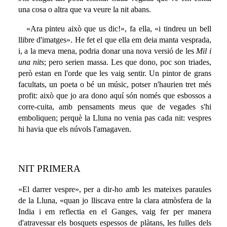
una cosa o altra que va veure la nit abans.
«Ara pinteu això que us dic!», fa ella, «i tindreu un bell
llibre d'imatges». He fet el que ella em deia manta vesprada,
i, a la meva mena, podria donar una nova versió de les
Mil i
una nits
; pero serien massa. Les que dono, poc son triades,
però estan en l'orde que les vaig sentir. Un pintor de grans
facultats, un poeta o bé un músic, potser n'haurien tret més
profit: això que jo ara dono aquí són només que esbossos a
corre-cuita, amb pensaments meus que de vegades s'hi
emboliquen; perquè la Lluna no venia pas cada nit: vespres
hi havia que els núvols l'amagaven.
NIT PRIMERA
«El darrer vespre», per a dir-ho amb les mateixes paraules
de la Lluna, «quan jo lliscava entre la clara atmòsfera de la
India i em reflectia en el Ganges, vaig fer per manera
d'atravessar els bosquets espessos de plàtans, les fulles dels