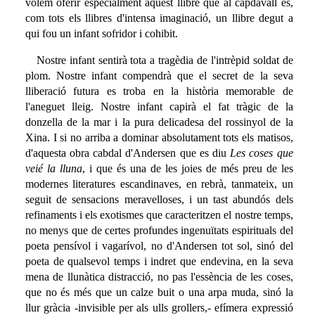
volem oferir especialment aquest llibre que al capdavall és,
com tots els llibres d'intensa imaginació, un llibre degut a
qui fou un infant sofridor i cohibit.
Nostre infant sentirà tota a tragèdia de l'intrèpid soldat de
plom. Nostre infant compendrà que el secret de la seva
lliberació futura es troba en la història memorable de
l'aneguet lleig. Nostre infant capirà el fat tràgic de la
donzella de la mar i la pura delicadesa del rossinyol de la
Xina. I si no arriba a dominar absolutament tots els matisos,
d'aquesta obra cabdal d'Andersen que es diu
Les coses que
veié la lluna
, i que és una de les joies de més preu de les
modernes literatures escandinaves, en rebrà, tanmateix, un
seguit de sensacions meravelloses, i un tast abundós dels
refinaments i els exotismes que caracteritzen el nostre temps,
no menys que de certes profundes ingenuïtats espirituals del
poeta pensívol i vagarívol, no d'Andersen tot sol, sinó del
poeta de qualsevol temps i indret que endevina, en la seva
mena de llunàtica distracció, no pas l'essència de les coses,
que no és més que un calze buit o una arpa muda, sinó la
llur gràcia -invisible per als ulls grollers,- efímera expressió