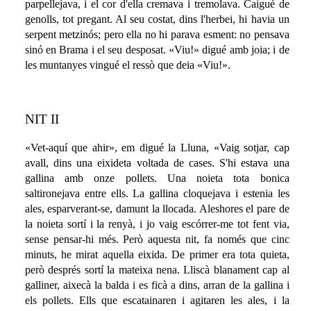
parpellejava, i el cor d'ella cremava i tremolava. Caigué de
genolls, tot pregant. Al seu costat, dins l'herbei, hi havia un
serpent metzinós; pero ella no hi parava esment: no pensava
sinó en Brama i el seu desposat. «Viu!» digué amb joia; i de
les muntanyes vingué el ressò que deia «Viu!».
NIT II
«Vet-aquí que ahir», em digué la Lluna, «Vaig sotjar, cap
avall, dins una eixideta voltada de cases. S'hi estava una
gallina amb onze pollets. Una noieta tota bonica
saltironejava entre ells. La gallina cloquejava i estenia les
ales, esparverant-se, damunt la llocada. Aleshores el pare de
la noieta sortí i la renyà, i jo vaig escórrer-me tot fent via,
sense pensar-hi més. Però aquesta nit, fa només que cinc
minuts, he mirat aquella eixida. De primer era tota quieta,
però després sortí la mateixa nena. Lliscà blanament cap al
galliner, aixecà la balda i es ficà a dins, arran de la gallina i
els pollets. Ells que escatainaren i agitaren les ales, i la