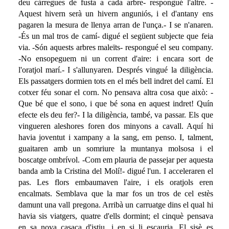
deu càrregues de fusta a cada arbre- respongué l'altre. -
Aquest hivern serà un hivern anguniós, i el d'antany ens
pagaren la mesura de llenya arran de l'unça.- I se n'anaren.
-És un mal tros de camí- digué el següent subjecte que feia
via. -Són aquests arbres maleïts- respongué el seu company.
-No ensopeguem ni un corrent d'aire: i encara sort de
l'oratjol marí.- I s'allunyaren. Després vingué la diligència.
Els passatgers dormien tots en el més bell indret del camí. El
cotxer féu sonar el corn. No pensava altra cosa que això: -
Que bé que el sono, i que bé sona en aquest indret! Quín
efecte els deu fer?- I la diligència, també, va passar. Els que
vingueren aleshores foren dos minyons a cavall. Aquí hi
havia joventut i xampany a la sang, em penso. I, talment,
guaitaren amb un somriure la muntanya molsosa i el
boscatge ombrívol. -Com em plauria de passejar per aquesta
banda amb la Cristina del Molí!- digué l'un. I acceleraren el
pas. Les flors embaumaven l'aire, i els oratjols eren
encalmats. Semblava que la mar fos un tros de cel estès
damunt una vall pregona. Arribà un carruatge dins el qual hi
havia sis viatgers, quatre d'ells dormint; el cinquè pensava
en sa nova casaca d'istiu, i en si li escauria. El sisè es