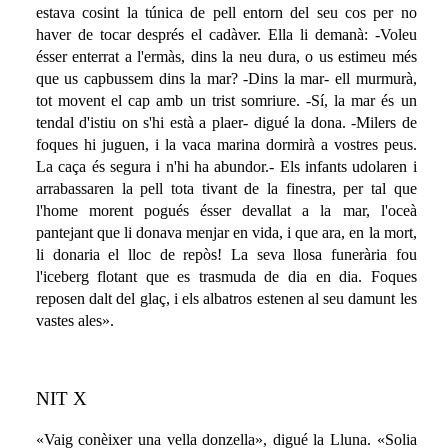
estava cosint la túnica de pell entorn del seu cos per no
haver de tocar després el cadàver. Ella li demanà: -Voleu
ésser enterrat a l'ermàs, dins la neu dura, o us estimeu més
que us capbussem dins la mar? -Dins la mar- ell murmurà,
tot movent el cap amb un trist somriure. -Sí, la mar és un
tendal d'istiu on s'hi està a plaer- digué la dona. -Milers de
foques hi juguen, i la vaca marina dormirà a vostres peus.
La caça és segura i n'hi ha abundor.- Els infants udolaren i
arrabassaren la pell tota tivant de la finestra, per tal que
l'home morent pogués ésser devallat a la mar, l'oceà
pantejant que li donava menjar en vida, i que ara, en la mort,
li donaria el lloc de repòs! La seva llosa funerària fou
l'iceberg flotant que es trasmuda de dia en dia. Foques
reposen dalt del glaç, i els albatros estenen al seu damunt les
vastes ales».
NIT X
«Vaig conèixer una vella donzella», digué la Lluna. «Solia