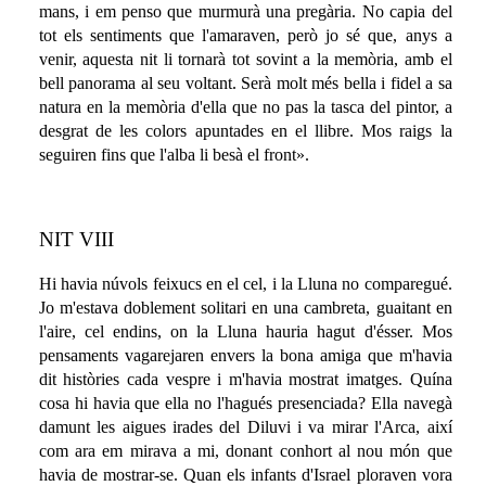
mans, i em penso que murmurà una pregària. No capia del
tot els sentiments que l'amaraven, però jo sé que, anys a
venir, aquesta nit li tornarà tot sovint a la memòria, amb el
bell panorama al seu voltant. Serà molt més bella i fidel a sa
natura en la memòria d'ella que no pas la tasca del pintor, a
desgrat de les colors apuntades en el llibre. Mos raigs la
seguiren fins que l'alba li besà el front».
NIT VIII
Hi havia núvols feixucs en el cel, i la Lluna no comparegué.
Jo m'estava doblement solitari en una cambreta, guaitant en
l'aire, cel endins, on la Lluna hauria hagut d'ésser. Mos
pensaments vagarejaren envers la bona amiga que m'havia
dit històries cada vespre i m'havia mostrat imatges. Quína
cosa hi havia que ella no l'hagués presenciada? Ella navegà
damunt les aigues irades del Diluvi i va mirar l'Arca, així
com ara em mirava a mi, donant conhort al nou món que
havia de mostrar-se. Quan els infants d'Israel ploraven vora