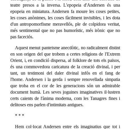
teatre presos a la inversa. L'epopeia d'Andersen és una
epopeia en miniatura. Andersen fa moure les coses petites,
les coses anònimes, les coses fàcilment invisibles, i les dota
d'un antropomorfisme meravellós, ple de colpidora veritat,
més sentimental que no pas humorístic, més irònic que no
pas faceciós.
Aquest menut panteisme anecdòtic, no radicalment distint
en son origen del que trobem a certes religions de l'Extrem
Orient, i, en condició dispersa, al folklore de tots els països,
és una commovedora caricatura de la creació divinal, i per
tant, un testimoni del daler divinal infós en el fang de
l'home. Andersen i la gerda i sempre renovellada simpatia
que troba en el cor de les generacions són un admirable
document humà. Les seves joguines imaginatives il·lustren
certs caients de l'ànima moderna, com les Tanagres fines i
delitoses ens parlen d'intimitats antigues.
* * *
Hem col·locat Andersen entre els imaginatius que tot i