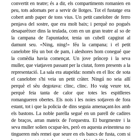
convertit en teatre; és a dir, els compartiments romanien en
peu, tots adornats per a servir de llotges. Tot el fustatge era
cobert amb paper de tons vius. Un petit canelobre de ferro
penjava del sostre, que era molt baix; i perquè no pogués
desaparèixer dins la teulada, com en un gran teatre al so de
la campana de l'apuntador, tenia un cubell capgirat al
damunt seu. «Ning, ning!» féu la campana; i el petit
canelobre féu un bot de pam, i aleshores hom conegué que
la comèdia havia començat. Un jove príncep i la seva
muller, que viatjaven passant per la ciutat, foren presents a la
representació. La sala era atapeïda: només en el lloc de sota
el canelobre s'hi veia un petit cràter. Ningú no seia allí
perquè el sèu degotava: clinc, clinc. Ho vaig veure tot,
perquè feia tanta de calor que totes les espitlleres
romangueren obertes. Els nois i les noies sotjaven de fora
estant, tot i que la policia de dins seguia amenaçant-los amb
els bastons. La noble parella segué en un parell de cadires
de braços, arran mateix de l'orquestra. El burgmestre i la
seva muller solien ocupar-les, però en aquesta avinentesa no
tingueren més remei que seure en els bancs de fusta, com si