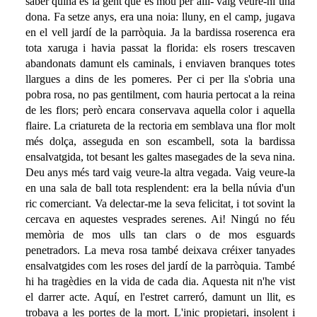
saber quina és la gent que es mou per allí- vaig veure-hi una
dona. Fa setze anys, era una noia: lluny, en el camp, jugava
en el vell jardí de la parròquia. Ja la bardissa roserenca era
tota xaruga i havia passat la florida: els rosers trescaven
abandonats damunt els caminals, i enviaven branques totes
llargues a dins de les pomeres. Per ci per lla s'obria una
pobra rosa, no pas gentilment, com hauria pertocat a la reina
de les flors; però encara conservava aquella color i aquella
flaire. La criatureta de la rectoria em semblava una flor molt
més dolça, asseguda en son escambell, sota la bardissa
ensalvatgida, tot besant les galtes masegades de la seva nina.
Deu anys més tard vaig veure-la altra vegada. Vaig veure-la
en una sala de ball tota resplendent: era la bella núvia d'un
ric comerciant. Va delectar-me la seva felicitat, i tot sovint la
cercava en aquestes vesprades serenes. Ai! Ningú no féu
memòria de mos ulls tan clars o de mos esguards
penetradors. La meva rosa també deixava créixer tanyades
ensalvatgides com les roses del jardí de la parròquia. També
hi ha tragèdies en la vida de cada dia. Aquesta nit n'he vist
el darrer acte. Aquí, en l'estret carreró, damunt un llit, es
trobava a les portes de la mort. L'inic propietari, insolent i