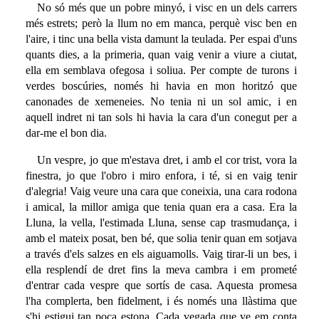
No só més que un pobre minyó, i visc en un dels carrers
més estrets; però la llum no em manca, perquè visc ben en
l'aire, i tinc una bella vista damunt la teulada. Per espai d'uns
quants dies, a la primeria, quan vaig venir a viure a ciutat,
ella em semblava ofegosa i soliua. Per compte de turons i
verdes boscúries, només hi havia en mon horitzó que
canonades de xemeneies. No tenia ni un sol amic, i en
aquell indret ni tan sols hi havia la cara d'un conegut per a
dar-me el bon dia.
Un vespre, jo que m'estava dret, i amb el cor trist, vora la
finestra, jo que l'obro i miro enfora, i té, si en vaig tenir
d'alegria! Vaig veure una cara que coneixia, una cara rodona
i amical, la millor amiga que tenia quan era a casa. Era la
Lluna, la vella, l'estimada Lluna, sense cap trasmudança, i
amb el mateix posat, ben bé, que solia tenir quan em sotjava
a través d'els salzes en els aiguamolls. Vaig tirar-li un bes, i
ella resplendí de dret fins la meva cambra i em prometé
d'entrar cada vespre que sortís de casa. Aquesta promesa
l'ha complerta, ben fidelment, i és només una llàstima que
s'hi estigui tan poca estona. Cada vegada que ve em conta