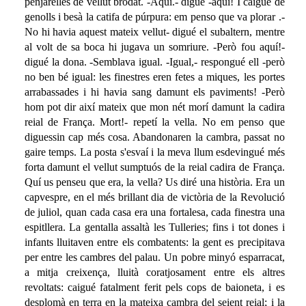
penjarelles de vellut brodat. -Aquí.- digué -aquí! I caigué de
genolls i besà la catifa de púrpura: em penso que va plorar .-
No hi havia aquest mateix vellut- digué el subaltern, mentre
al volt de sa boca hi jugava un somriure. -Però fou aquí!-
digué la dona. -Semblava igual. -Igual,- respongué ell -però
no ben bé igual: les finestres eren fetes a miques, les portes
arrabassades i hi havia sang damunt els paviments! -Però
hom pot dir així mateix que mon nét morí damunt la cadira
reial de França. Mort!- repetí la vella. No em penso que
diguessin cap més cosa. Abandonaren la cambra, passat no
gaire temps. La posta s'esvaí i la meva llum esdevingué més
forta damunt el vellut sumptuós de la reial cadira de França.
Quí us penseu que era, la vella? Us diré una història. Era un
capvespre, en el més brillant dia de victòria de la Revolució
de juliol, quan cada casa era una fortalesa, cada finestra una
espitllera. La gentalla assaltà les Tulleries; fins i tot dones i
infants lluitaven entre els combatents: la gent es precipitava
per entre les cambres del palau. Un pobre minyó esparracat,
a mitja creixença, lluità coratjosament entre els altres
revoltats: caigué fatalment ferit pels cops de baioneta, i es
desplomà en terra en la mateixa cambra del seient reial; i la