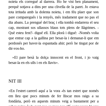
noieta els corregué al darrera. Ho he vist ben planament,
perquè sotjava a dins per una clivella de la paret. Jo estava
tota irritada amb la dolenta noieta, i em féu plaer que son
pare comparegués i la renyés, més iradament que no pas el
dia abans. La prengué del braç i ella tombà endarrera el seu
cap, mostrant sos ullassos blaus tots plens de llàgrimes. -
Què esteu fent?- digué ell. Ella plorà i digué: -Només volia
que entrar cap a la gallina per besar-la i demanar-li que em
perdonés per haver-la espantada ahir; però he tingut por de
dir-vos-ho.
»El pare besà la dolça innocent en el front, i jo vaig
besar-la en els ulls i en els llavis».
NIT III
«En l'estret carreró aquí a la vora -és tan estret que només
em lleu que pocs minuts de fer lliscar mos raigs a sa
fondària, però en aquests minuts veig a bastament per a