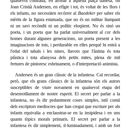
qualsevol contrada, en arribar a aquella plaça danesa, on
Joan Cristià Andersen, en efígie i tot, és voltat de les flors i
els infants, no necessiten recórrer al
Baedeker
per saber els
mèrits de la figura estatuada, que no és un militar llampant
ni un savi recòndit ni un polític eloqüent. No és sinó un
poeta, i un poeta que ha parlat universalment al cor dels
homes durant algunes generacions, un poeta present a les
imaginacions de tots, i perdurable en elles perquè hi entrà a
l'edat del tabals i les nines, llavors que l'ànima és tota
plàstica i tota afanyosa dels petits mites, plena de mil
fretures de pintoresc esbrinament, o d'interpretació animista.
Andersen és un gran clàssic de la infantesa. Cal recordar,
però, que els grans clàssics de la infantesa són els autors
susceptibles de viure novament en qualsevol etapa del
desenrotllament de nostre esperit. El secret per parlar a la
infantesa, no és dir pedantment coses simples, istil comú
dels escriptors mediocres que han cregut que escriure per als
infants equivalia a enclaustrar-se en la insipidesa i en uns
quants tòpics morals primaris. El secret per parlar a la
infantesa és dir simplement, il·luminadament, i amb un fort