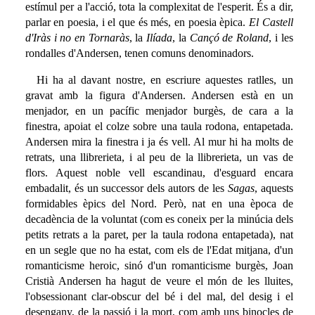
estímul per a l'acció, tota la complexitat de l'esperit. És a dir,
parlar en poesia, i el que és més, en poesia èpica.
El Castell
d'Iràs i no en Tornaràs
, la
Ilíada
, la
Cançó de Roland
, i les
rondalles d'Andersen, tenen comuns denominadors.
Hi ha al davant nostre, en escriure aquestes ratlles, un
gravat amb la figura d'Andersen. Andersen està en un
menjador, en un pacífic menjador burgès, de cara a la
finestra, apoiat el colze sobre una taula rodona, entapetada.
Andersen mira la finestra i ja és vell. Al mur hi ha molts de
retrats, una llibrerieta, i al peu de la llibrerieta, un vas de
flors. Aquest noble vell escandinau, d'esguard encara
embadalit, és un successor dels autors de les
Sagas
, aquests
formidables èpics del Nord. Però, nat en una època de
decadència de la voluntat (com es coneix per la minúcia dels
petits retrats a la paret, per la taula rodona entapetada), nat
en un segle que no ha estat, com els de l'Edat mitjana, d'un
romanticisme heroic, sinó d'un romanticisme burgès, Joan
Cristià Andersen ha hagut de veure el món de les lluites,
l'obsessionant clar-obscur del bé i del mal, del desig i el
desengany, de la passió i la mort, com amb uns binocles de