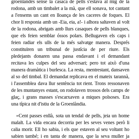
groenlandés sense la casaca de pells s'estava al mig de la
rodona, amb un timbalet a la mà, que ell sonava, tot cantant
a l'ensems un cant en lloança de les caceres de foques. El
chor li responia amb un -Eia, eia, a!- i alhora saltaven al volt
de la rodona, abrigats amb llurs casaques de pells blanques,
que els feien semblar óssos polars. Bellugaven els caps i
feien radiar els ulls de la més salvatge manera. Després
constituïren un tribunal de justícia de per riure. Els
pledejants donaren una passa endavant i el demandant
recitava les culpes del seu adversari; pero tot això d'una
manera dramàtica i burlesca. La resta, mentrestant, dansaven
al so del timbal. El demandat replicava en el mateix tarannà,
i l'assemblea dava llur sentència tot rient. Trons ressonaven
de les muntanyes estant, on rodolaven trossos dels camps de
glaç, i grans masses s'escarxaven a miques polsoses. Era
una típica nit d'istiu de la Groenlàndia.
»Cent passes enllà, sota un tendal de pells, jeia un home
malalt. La vida encara decorria per les seves venes però li
calia morir. Ell ho sabia, i els que estaven al seu voltant ho
sabien també; i en tanta de manera, que la seva muller ja