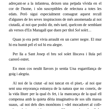
adreçant-se a la infantesa, deixen una petjada vívida en el
cor de l'home, i són susceptibles de relectura a totes les
edats. Però sigui especialment consagrat aquest recull
d'algunes de les seves inspiracions de més anomenada al noi
ciutadà, al noi que podrà dir, més tard, quelcom de semblant
als versos d'En Maragall que duen per títol
Sol solet…
Quan jo era petit vivia arraulit en un carrer negre. El mur
hi era humit prô el sol hi era alegre.
Per lla a Sant Josep el bru sol solet lliscava i lluïa pel
carreró estret.
En mon cos neulit llavors jo sentia Una esgarrifança de
goig i alegria.
Al noi de la ciutat -al noi tancat en el piset,- al noi que
sent una enyorança estranya de la natura que no coneix, de
la vida lliure per la qual és fet, i la mancança de la qual ell
compensa amb la quieta dèria imaginativa de sos ulls massa
suaus, -al noi dels dies monòtons i «del mocadoret al coll»