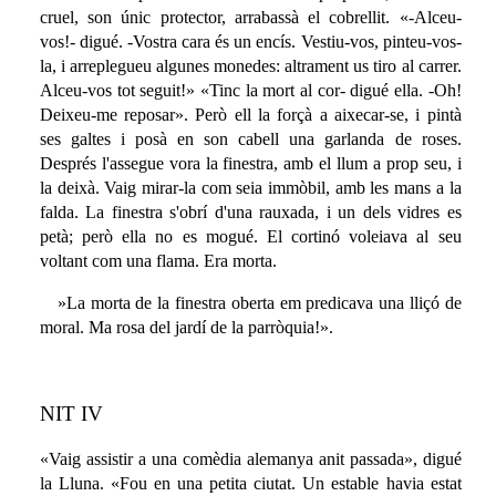
cruel, son únic protector, arrabassà el cobrellit. «-Alceu-
vos!- digué. -Vostra cara és un encís. Vestiu-vos, pinteu-vos-
la, i arreplegueu algunes monedes: altrament us tiro al carrer.
Alceu-vos tot seguit!» «Tinc la mort al cor- digué ella. -Oh!
Deixeu-me reposar». Però ell la forçà a aixecar-se, i pintà
ses galtes i posà en son cabell una garlanda de roses.
Després l'assegue vora la finestra, amb el llum a prop seu, i
la deixà. Vaig mirar-la com seia immòbil, amb les mans a la
falda. La finestra s'obrí d'una rauxada, i un dels vidres es
petà; però ella no es mogué. El cortinó voleiava al seu
voltant com una flama. Era morta.
»La morta de la finestra oberta em predicava una lliçó de
moral. Ma rosa del jardí de la parròquia!».
NIT IV
«Vaig assistir a una comèdia alemanya anit passada», digué
la Lluna. «Fou en una petita ciutat. Un estable havia estat