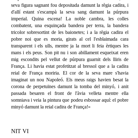
seva figura sagnant fou depositada damunt la règia cadira, i
d'allí estant s'escampà la seva sang damunt la púrpura
imperial. Quina escena! La noble cambra, les colles
combatent, una esquinçada bandera per terra, la bandera
tricolor sobresortint de les baionetes; i a la règia cadira el
pobre noi que es moria, girats al cel l'esblaimada cara
transparent i els ulls, mentre ja la mort li feia èrtiques les
mans i els peus. Son pit nu i son abillament esqueixat eren
mig escondits pel vellut de púrpura guarnit dels lliris de
França. Li havia estat profetitzat al bressol que a la cadira
reial de França moriria. El cor de la seva mare s'havia
imaginat un nou Napoleó. Els meus raigs havien besat la
corona de perpetuïnes damunt la tomba del minyó, i anit
passada besaren el front de l'àvia velleta mentre ella
somniava i veia la pintura que podeu esbossar aquí: el pobre
minyó damunt la reial cadira de França!»
NIT VI