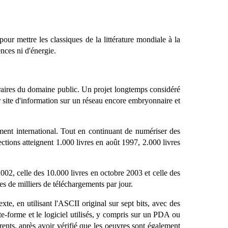
pour mettre les classiques de la littérature mondiale à la
nces ni d'énergie.
éraires du domaine public. Un projet longtemps considéré
er site d'information sur un réseau encore embryonnaire et
ment international. Tout en continuant de numériser des
ctions atteignent 1.000 livres en août 1997, 2.000 livres
2002, celle des 10.000 livres en octobre 2003 et celle des
s de milliers de téléchargements par jour.
xte, en utilisant l'ASCII original sur sept bits, avec des
te-forme et le logiciel utilisés, y compris sur un PDA ou
érents, après avoir vérifié que les oeuvres sont également