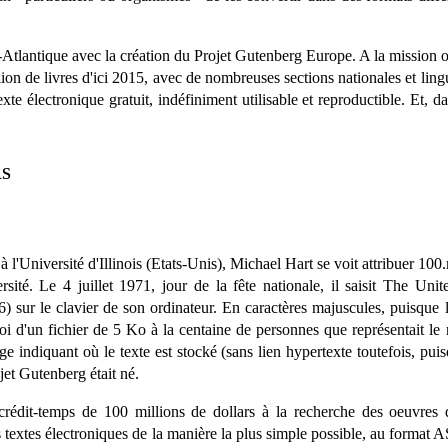
tlantique avec la création du Projet Gutenberg Europe. A la mission orig
llion de livres d'ici 2015, avec de nombreuses sections nationales et li
texte électronique gratuit, indéfiniment utilisable et reproductible. Et
RS
 l'Université d'Illinois (Etats-Unis), Michael Hart se voit attribuer 100
sité. Le 4 juillet 1971, jour de la fête nationale, il saisit The Uni
6) sur le clavier de son ordinateur. En caractères majuscules, puisque 
oi d'un fichier de 5 Ko à la centaine de personnes que représentait le r
 indiquant où le texte est stocké (sans lien hypertexte toutefois, puis
jet Gutenberg était né.
rédit-temps de 100 millions de dollars à la recherche des oeuvres 
es textes électroniques de la manière la plus simple possible, au format 