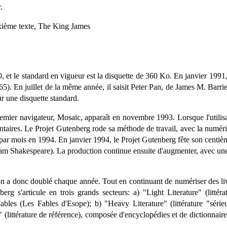
.
ixième texte, The King James
, et le standard en vigueur est la disquette de 360 Ko. En janvier 1991
65). En juillet de la même année, il saisit Peter Pan, de James M. Barr
ur une disquette standard.
mier navigateur, Mosaic, apparaît en novembre 1993. Lorsque l'utilisati
olontaires. Le Projet Gutenberg rode sa méthode de travail, avec la numé
s par mois en 1994. En janvier 1994, le Projet Gutenberg fête son centi
m Shakespeare). La production continue ensuite d'augmenter, avec une
n a donc doublé chaque année. Tout en continuant de numériser des liv
rg s'articule en trois grands secteurs: a) "Light Literature" (littér
les (Les Fables d'Esope); b) "Heavy Literature" (littérature "sérieu
littérature de référence), composée d'encyclopédies et de dictionnaire