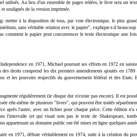
iel utilisés. Au lieu d'un ensemble de pages reliées, le livre sera un te
as et soulignés de la version imprimée.
rg: mettre à la disposition de tous, par voie électronique, le plus g
édium, sans véritable relation avec le papier", explique-t-il beaucoup
s comment le papier peut concurrencer le texte électronique une fois 
 Independence en 1971, Michael poursuit ses efforts en 1972 en saisiss
on des droits comprend les dix premiers amendements ajoutés en 1789 
oyens et les pouvoirs respectifs du gouvernement fédéral et des Etats.
 augmente régulièrement (le disque dur n'existe pas encore). Il est poss
ée elle-même de plusieurs "livres", qui peuvent être traités séparément 
 après l'autre, avec un fichier pour chaque pièce. Cette édition n'a d'
ans l'intervalle (et qui visait non pas le texte de Shakespeare, to
ions appartenant au domaine public ont été mises en ligne quelques anné
nnaire en 1971, débute véritablement en 1974, suite à la création du pr