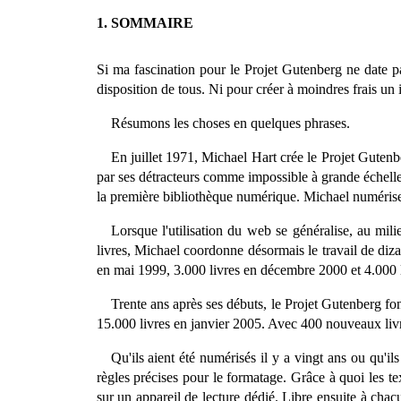
1. SOMMAIRE
Si ma fascination pour le Projet Gutenberg ne date pas
disposition de tous. Ni pour créer à moindres frais u
Résumons les choses en quelques phrases.
En juillet 1971, Michael Hart crée le Projet Gutenb
par ses détracteurs comme impossible à grande échelle.
la première bibliothèque numérique. Michael numérise 
Lorsque l'utilisation du web se généralise, au mil
livres, Michael coordonne désormais le travail de diz
en mai 1999, 3.000 livres en décembre 2000 et 4.000 
Trente ans après ses débuts, le Projet Gutenberg fon
15.000 livres en janvier 2005. Avec 400 nouveaux livre
Qu'ils aient été numérisés il y a vingt ans ou qu'il
règles précises pour le formatage. Grâce à quoi les te
sur un appareil de lecture dédié. Libre ensuite à chac