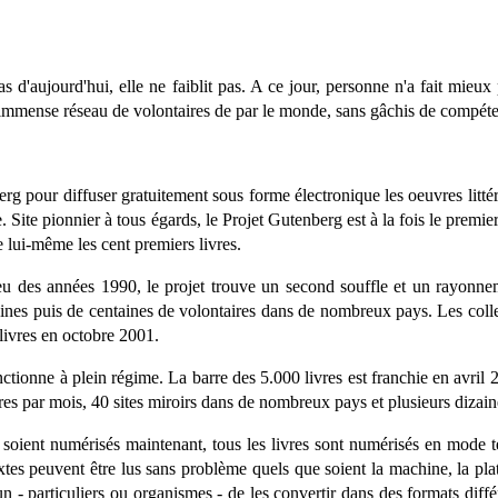
 d'aujourd'hui, elle ne faiblit pas. A ce jour, personne n'a fait mieux 
n immense réseau de volontaires de par le monde, sans gâchis de compéte
erg pour diffuser gratuitement sous forme électronique les oeuvres litt
 Site pionnier à tous égards, le Projet Gutenberg est à la fois le premi
lui-même les cent premiers livres.
ieu des années 1990, le projet trouve un second souffle et un rayonne
aines puis de centaines de volontaires dans de nombreux pays. Les colle
livres en octobre 2001.
ctionne à plein régime. La barre des 5.000 livres est franchie en avril 
s par mois, 40 sites miroirs dans de nombreux pays et plusieurs dizaine
s soient numérisés maintenant, tous les livres sont numérisés en mode te
xtes peuvent être lus sans problème quels que soient la machine, la pla
un - particuliers ou organismes - de les convertir dans des formats diff