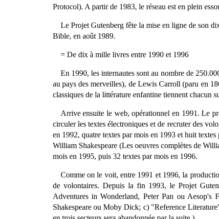
Protocol). A partir de 1983, le réseau est en plein essor
Le Projet Gutenberg fête la mise en ligne de son d
Bible, en août 1989.
= De dix à mille livres entre 1990 et 1996
En 1990, les internautes sont au nombre de 250.000
au pays des merveilles), de Lewis Carroll (paru en 18
classiques de la littérature enfantine tiennent chacun s
Arrive ensuite le web, opérationnel en 1991. Le pre
circuler les textes électroniques et de recruter des v
en 1992, quatre textes par mois en 1993 et huit texte
William Shakespeare (Les oeuvres complètes de Willia
mois en 1995, puis 32 textes par mois en 1996.
Comme on le voit, entre 1991 et 1996, la productio
de volontaires. Depuis la fin 1993, le Projet Gutenbe
Adventures in Wonderland, Peter Pan ou Aesop's Fab
Shakespeare ou Moby Dick; c) "Reference Literature" (
en trois secteurs sera abandonnée par la suite.)