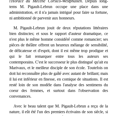
l'
Horace du Mécène Corsico-Westphalien
. Depuis long-
tems M. Pigault-Lebrun occupe une place dans une
administration, et il n'a jamais intrigué pour faire sa fortune,
ni ambitionné de parvenir aux honneurs.
M. Pigault-Lebrun jouit de deux réputations littéraires
bien distinctes; et sous le rapport d'auteur dramatique, ce
n'est plus le même homme considéré comme romancier; ses
pièces de théâtre offrent un heureux mélange de sensibilité,
de délicatesse et d'esprit, dont il est même trop prodigue et
qui le fait remarquer entre tous les auteurs ses
contemporains. C'est le successeur le plus distingué qu'ait eu
Marivaux, et le meilleur disciple de son école. Toutefois on
doit lui reconnaître plus de gaîté avec autant de brillant; mais
il lui est inférieur en finesse, en comique de situations. Il est
resté loin de son modèle dans l'analyse des sentimens du
coeur des femmes, et surtout dans l'observation des
convenances.
Avec le beau talent que M. Pigault-Lebrun a reçu de la
nature, il eût été l'un des premiers écrivains de son siècle, si