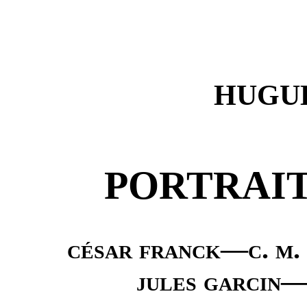
HUGU
PORTRAIT
césar franck—c. m
jules garcin