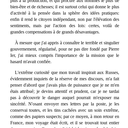
plus à la production, et qui procure aux hommes le plus de
bien-être et de richesses; il est surtout celui qui donne le plus
d'activité à la pensée dans la sphère des idées pratiques:
enfin il rend le citoyen indépendant, non par l'élévation des
sentiments, mais par l'action des lois: certes, voilà de
grandes compensations à de grands désavantages.
À mesure que j'ai appris à connaître le terrible et singulier
gouvernement, régularisé, pour ne pas dire fondé par Pierre
Ier, j'ai mieux compris l'importance de la mission que le
hasard m'avait confiée.
L'extrême curiosité que mon travail inspirait aux Russes,
évidemment inquiets de la réserve de mes discours, m'a fait
penser d'abord que j'avais plus de puissance que je ne m'en
étais attribué; je devins attentif et prudent, car je ne tardai
pas à découvrir le danger auquel pourrait m'exposer ma
sincérité. N'osant envoyer mes lettres par la poste, je les
conservai toutes, et les tins cachées avec un soin extrême,
comme des papiers suspects; par ce moyen, à mon retour en
France, mon voyage était écrit, et il se trouvait tout entier