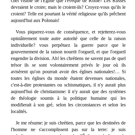
chef visible de l'Église que l'évêque de Rome? Les Russes
devraient le croire; mais le croient-ils? Croyez-vous qu'ils le
croient? Telle est pourtant la vérité religieuse qu'ils prêchent
aujourd'hui aux Polonais!
Vous piquerez-vous de conséquence, et rejetterez-vous
opiniâtrement toute autre autorité que celle de la raison
individuelle? vous perpétuez la guerre parce que le
gouvernement de la raison nourrit l'orgueil, et que l'orgueil
engendre la division. Ah! les chrétiens ne savent pas de quel
trésor ils se sont volontairement privés le jour où ils
avisèrent qu'on pourrait avoir des églises nationales!… Si
toutes les églises du monde étaient devenues nationales,
c'est-à-dire protestantes ou schismatiques, il n'y aurait plus
aujourd'hui de christianisme: il n'y aurait que des systèmes
de théologie soumis à la politique humaine qui les
modifierait à son gré, selon les circonstances et selon les
localités.
Je me résume: je suis chrétien, parce que les destinées de
l'homme ne s'accomplissent pas sur la terre: je suis