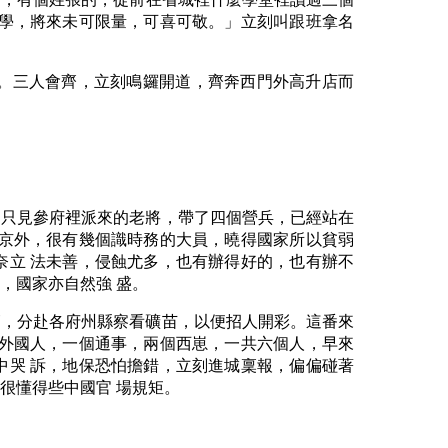
之學，將來未可限量，可喜可敬。」立刻叫跟班拿名
。三人會齊，立刻鳴鑼開道，齊奔西門外高升店而
，只見參府裡派來的老將，帶了四個營兵，已經站在
裡京外，很有幾個識時務的大員，曉得國家所以貧弱
奈立 法未善，侵蝕尤多，也有辦得好的，也有辦不
，國家亦自然強 盛。
師，分赴各府州縣察看礦苗，以便招人開彩。這番來
個外國人，一個通事，兩個西崽，一共六個人，早來
中哭 訴，地保恐怕擔錯，立刻進城稟報，偏偏碰著
很懂得些中國官 場規矩。