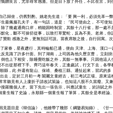
蒙慨贈良言，尤非尋常感激。但是目下放了外任，不比在京，到
自己歸坐，仍舊對酌。姚老先生道：「要 興一利，必須先革一
平生最佩服孔夫子，有一句話，道是：『民可使由之， 不可使
，除了幾處通商口岸，稍能因時制宜，其餘十八行省，那一處不
移默化，斷不可操切從事，以致打草驚蛇，反為不美。老弟，你
了贊歎 感激之外，更無別話可說。當夜席散之後，自行回寓。
了家眷，星夜趲行，其時輪船已通，便由 天津、上海、漢口一
上反見識了許多什面。到了湖南，上司因為他久歷京曹， 立刻
，倒也上下相安，除睡覺吃飯之外，其餘一無事事。只因他這人
想不出從那裡下手。齊巧這年春天，正逢歲試，行文下去，各學
順縣，此 外還有龍山、保靖、桑植三縣。通扯起來，習武的多
出去，定於三月初一考 闔屬文童經古，初三考試正場。原來這
常常聽見有人上廩折子請改試策論， 也知這八股不久當廢。又
中搜羅幾個人才。當下先出一張告示，叫應試童生 ，於詩賦之
個童生報了史論，永順縣一個童生報了筆算，其餘全是孝經論、
因見題目是《韓信論》，他雖帶了幾部《 綱鑒易知錄》、《廿