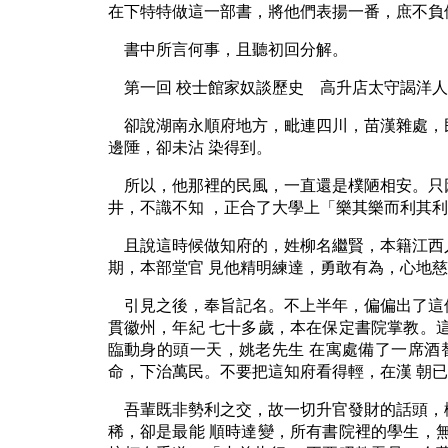
在下特特做這一部書，將他們表揚一番，庶不負
書中所言何事，且聽初回分解。
第一回 校士館家奴談歷史 高升店太守謁洋人
卻說湖南永順府地方，毗連四川，苗漢雜處，
邊陲，卻未沾 染得到。
所以，他那裡的民風，一直還是樸陋相安。只
井，不識不知 ，正合了大學上「樂其樂而利其
且說這時候做知府的，姓柳名繼賢，本籍江西
期，本部堂官 見他精明練達，勇敢有為，心地
引見之後，奉旨記名。不上半年，偏偏出了這
貫徽州，年紀 七十多歲，本在保定書院掌教。
臨動身的頭一天，姚老先生 在寓處備了一席酒
命，下治萬民。不要把這知府看得輕，在漢 朝
吾輩既非勢利之交，故一切升官發財的話頭，
稀，卻是最能 順時達變，所有書院裡的學生，