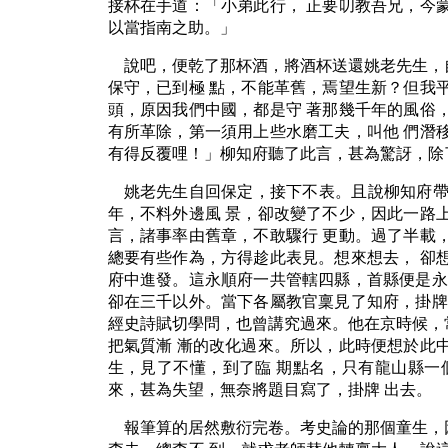
接杯在手道：「小弟此行， 正要叨教吾兄，今
以當指南之助。」
說吧，便乾了那杯酒，將酒杯送還姚老先生，
保守，已到極 點，不能革舊，焉望生新？但我
頭，原因我們中國，都是守 著那幾千年的風俗
有所革除，第一須用上些水磨工夫，叫他 們潛
有得反覆哩！」柳知府聽了此言，甚為驚訝，除
姚老先生自回保定，接下不表。且說柳知府帶
年，不料外邊風 景，卻改變了不少，因此一路
言，諸事率由舊章，不敢驟行 更動。過了半載
總要有些作為，方得趁此表見。想來想去， 卻
府中進發。這永順府一共管轄四縣，首縣便是永
卻在三千以外。當下各屬教官稟見了知府，掛牌
經史詩賦切學問，也曾講究過來。他在京時候，
把氣質漸 漸的改化過來。所以，此時便想於此
生，見了不懂，到了臨 期點名，只有龍山縣一
來，甚為失望，無奈將題目寫了，掛牌 出去。
報筆算的居然敷衍完卷。考史論的那個童生，