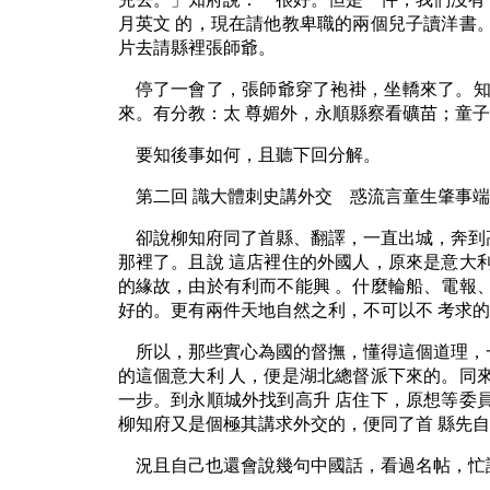
月英文 的，現在請他教卑職的兩個兒子讀洋書
片去請縣裡張師爺。
停了一會了，張師爺穿了袍褂，坐轎來了。知
來。有分教：太 尊媚外，永順縣察看礦苗；童
要知後事如何，且聽下回分解。
第二回 識大體刺史講外交 惑流言童生肇事端
卻說柳知府同了首縣、翻譯，一直出城，奔到
那裡了。且說 這店裡住的外國人，原來是意大
的緣故，由於有利而不能興 。什麼輪船、電報
好的。更有兩件天地自然之利，不可以不 考求
所以，那些實心為國的督撫，懂得這個道理，
的這個意大利 人，便是湖北總督派下來的。同
一步。到永順城外找到高升 店住下，原想等委
柳知府又是個極其講求外交的，便同了首 縣先
況且自己也還會說幾句中國話，看過名帖，忙