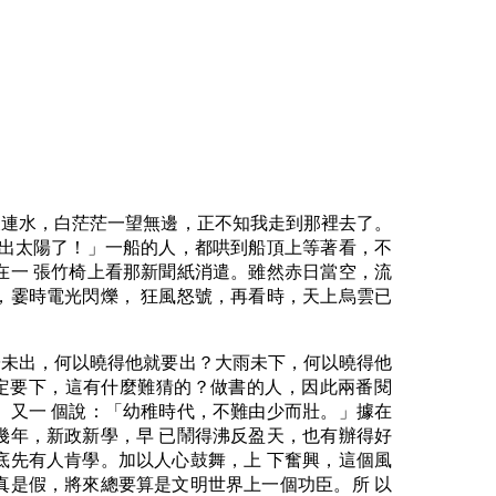
天連水，白茫茫一望無邊，正不知我走到那裡去了。
要出太陽了！」一船的人，都哄到船頂上等著看，不
在一 張竹椅上看那新聞紙消遣。雖然赤日當空，流
，霎時電光閃爍， 狂風怒號，再看時，天上烏雲已
陽未出，何以曉得他就要出？大雨未下，何以曉得他
定要下，這有什麼難猜的？做書的人，因此兩番閱
」又一 個說：「幼稚時代，不難由少而壯。」據在
幾年，新政新學，早 已鬧得沸反盈天，也有辦得好
底先有人肯學。加以人心鼓舞，上 下奮興，這個風
真是假，將來總要算是文明世界上一個功臣。所 以