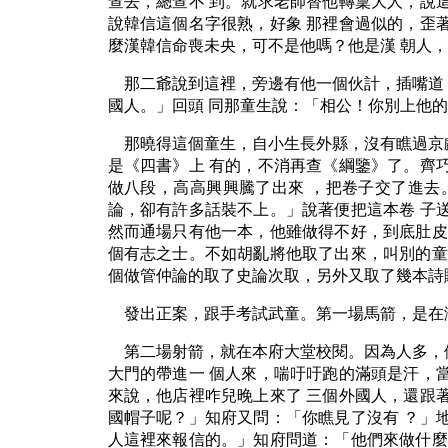
查去，總查不 到。就求老師替他轉稟大人，說
說韓信這個名字很熟，好象 那裡會過似的，歪
麼漢韓信命喪未央，可不是他嗎？他是漢 朝人
那二爺說到這裡，旁邊有他一個伙計，插嘴道
國人。」回頭 同那童生說：「相公！你別上他
那曉得這個童生，自小生長外縣，沒有瞧過京
是《四書》上 有的，不消再查《綱鑒》了。齊
做八段，高高興興騰了出來 ，把卷子交了進去
論，卻有許多話裝不上。」說著便把這本卷 子
然而通場只有他一本，他雖做得不好，到底肚皮
個有志之士。不如胡亂將他取了出來，叫別的童
個做管仲論的取了史論次取，另外又取了幾本詩
發出正案，跟手考試武童。第一場馬箭，是在
第二場射箭，就在本府大堂校閱。因為人多，
大門的帶進一 個人來，喘吁吁跑的滿頭是汗，
來說，他店裡咋兒晚上來了 三個外國人，還跟
國帽子呢？」知府又問：「你瞧見了沒有 ？」
人這裡來報信的。」知府問道：「他們來做什麼