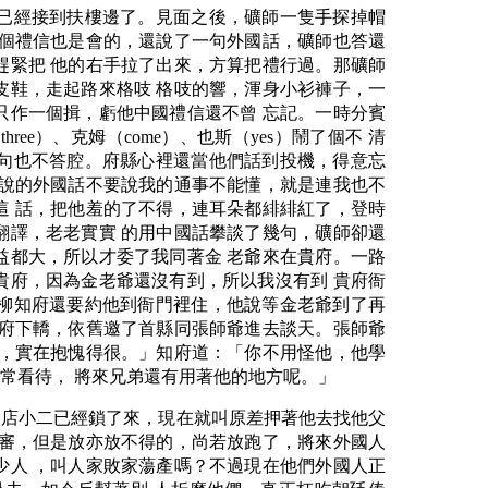
已經接到扶樓邊了。見面之後，礦師一隻手探掉帽
這個禮信也是會的，還說了一句外國話，礦師也答還
趕緊把 他的右手拉了出來，方算把禮行過。那礦師
皮鞋，走起路來格吱 格吱的響，渾身小衫褲子，一
只作一個揖，虧他中國禮信還不曾 忘記。一時分賓
ee）、克姆（come）、也斯（yes）鬧了個不 清
句也不答腔。府縣心裡還當他們話到投機，得意忘
你說的外國話不要說我的通事不能懂，就是連我也不
這 話，把他羞的了不得，連耳朵都緋緋紅了，登時
翻譯，老老實實 的用中國話攀談了幾句，礦師卻還
益都大，所以才委了我同著金 老爺來在貴府。一路
貴府，因為金老爺還沒有到，所以我沒有到 貴府衙
柳知府還要約他到衙門裡住，他說等金老爺到了再
知府下轎，依舊邀了首縣同張師爺進去談天。張師爺
台，實在抱愧得很。」知府道：「你不用怪他，他學
常看待， 將來兄弟還有用著他的地方呢。」
「店小二已經鎖了來，現在就叫原差押著他去找他父
著審，但是放亦放不得的，尚若放跑了，將來外國人
少人 ，叫人家敗家蕩產嗎？不過現在他們外國人正