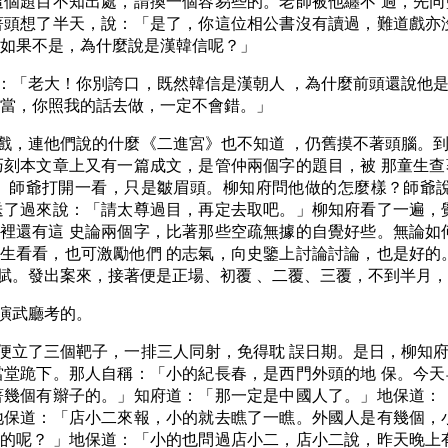
這個題目不知出處，請換一個容易些的。老師被他纏不 過，先
著頭想了半天，說：「是了，你這位相公書沒有讀過，難道戲亦
，如果不是，為什麼說是漢韓信呢？」
：「老大！你別誇口，既然韓信是漢朝人 ，為什麼前頭還說他
的當，你照我的話去做，一定不會錯。」
戲，連他們說的什麼《二進宮》也不知道 ，仍舊摸不著頭腦。
巧刻本文章上又有一篇成文，是管仲兩個字的題目，被 那童生
。師爺打開一看，只是皺眉頭。柳知府問他做的怎麼樣？師爺說
送了過來說：「請太尊過目，再定去取吧。」柳知府看了一遍，
裡還有這 史論兩個字，比著那些空疏無據的自覺好些。無論如
生看看，也可激勵他們 的志氣，向史鑒上討論討論，也是好的
賦。發出案來，接著便是正場、初覆 、二覆、三覆，不到半月
演武廳考的。
便立了三個靶子，一排三人同射，免得耽 誤日期。是日，柳知
當堂跪下。那人自稱：「小的紀長春，是西門外頭的地 保。今
著幾個有辮子的。」知府道：「那一定是中國人了。」地保道：
地保道：「店小二來報，小的就去瞧了一瞧。外國人是有幾個，
的呢？ 」地保道：「小的也問過店小二，店小二說，昨天晚上