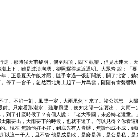
行走，那時候天甫黎明，偶至船頂，四下 觀望，但見水連天，
隨潮上下，雖是波濤洶湧，卻照耀得遠近通明。大眾齊 說：「
一年，正是夏天午飯才罷，隨手拿過一張新聞紙，開了北窗，躺
了。停了一會子，忽然西北角上起了一片烏雲，隱隱有雷聲響動
不了。不消一刻，風聲一定，大雨果然下 來了。諸公試想：太
眼前。只索看那潮水，聽那風聲，便知太陽一定要出， 大雨一
界，到了什麼時候了？有個人說：「老大帝國，未必轉老還童。
那太陽要出，大雨要下的時候，也就不遠了。何以見得？你看這
的。現在 無論他好不好，到底先有人肯辦，無論他成不成，到
所以這一干人，且不管 他是成是敗，是廢是興，是公是私，是