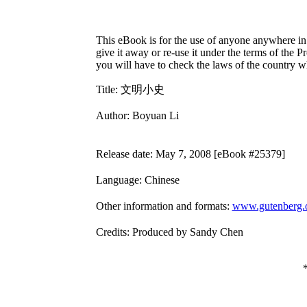
This eBook is for the use of anyone anywhere in 
give it away or re-use it under the terms of the 
you will have to check the laws of the country w
Title
: 文明小史
Author
: Boyuan Li
Release date
: May 7, 2008 [eBook #25379]
Language
: Chinese
Other information and formats
:
www.gutenberg.
Credits
: Produced by Sandy Chen