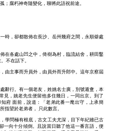
董孤；腐朽神奇隨變化，聊將此語祝前途。
耀一時，卻都散佈在長沙、岳州幾府之間，永順僻處
分佈在各處山凹之中，倚樹為村，臨流結舍，耕田鑿
在。不在話下。
年，由主事而升員外，由員外而升郎中。這年京察屆
各處辭行。有一個老友，姓姚名士廣，別號遁盦，本
能常見，姚老先生便留他多住幾日，一同出京。到了
知府 面前，說道：「老弟此番一麾出守，上承簡
所指望於老弟者， 只此數言。
生，學問極有根底，古文工夫尤深，目下年紀雖已古
生卻一向十分傾倒。且說當日聽了他這一番言語，便