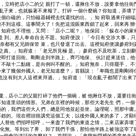
，立時把店小二的父 親打了一頓，還揪住不放，說要拿他往衙
亂子來，也就躲著不來報了。打碎 一個什麼碗？你知道，弄壞
是個白磁的，只怕磁器鋪裡去找還找的出。」知 府取過來仔細
燒不到這樣。這事鬧大了！先把這混賬東西鎖了起來，回來再 
」知府也不理他，又問：「店小二呢？」地保回：「躲在小的家
提 到。差人奉命自去不題。知府便說：「今日有交涉大事，只
奈都有父兄師保管 束，也只發退了出去。這裡知府便讓參府到
之責。」知府道：「老兄所見極 是。」參府也不及吃茶，立刻
便即打道回衙。剛剛走到半路上，齊巧地保、 伙計趕來送信，
「不敲十二點鐘，是向例叫不醒的。」知府無奈，只得罷手 。
外來了幾個外國人，老兄知道麼？」首縣說：「卑職也是剛剛得
也沒有到大人這裡來拜過。」知府道：「現在亂子都鬧了出來了
稟，店小二的父親打碎了他們一個碗，被 他揪住不放，還要往
不知道里頭的情形。兄弟在京裡的時候，那些大老先生 們，一
藝的，我們這些大人們，總是同他並起並坐。論理呢，照那中庸
不錯的。現在裡頭很講究這個工夫，以後外國人來的多了，才顯
人替他 們招呼招呼，一來盡了我們的東道之情，二來店家弄壞
化無。等到出了界， 卸了我們干係，那怕他半路上被強盜宰了
一個會說洋話的怎麼好？」首縣說 ：「卑職衙門裡的西席老夫