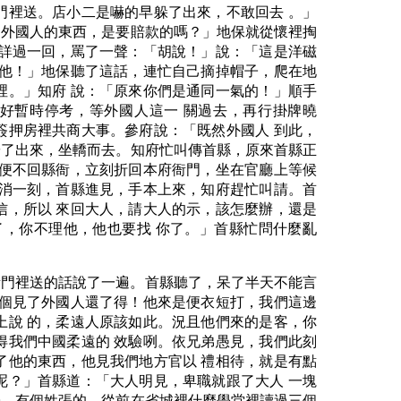
門裡送。店小二是嚇的早躲了出來，不敢回去 。」
了外國人的東西，是要賠款的嗎？」地保就從懷裡掏
端詳過一回，罵了一聲：「胡說！」說：「這是洋磁
辦他！」地保聽了這話，連忙自己摘掉帽子，爬在地
裡。」知府 說：「原來你們是通同一氣的！」順手
好暫時停考，等外國人這一 關過去，再行掛牌曉
簽押房裡共商大事。參府說：「既然外國人 到此，
辭了出來，坐轎而去。知府忙叫傳首縣，原來首縣正
他便不回縣衙，立刻折回本府衙門，坐在官廳上等候
不消一刻，首縣進見，手本上來，知府趕忙叫請。首
信，所以 來回大人，請大人的示，該怎麼辦，還是
，你不理他，他也要找 你了。」首縣忙問什麼亂
衙門裡送的話說了一遍。首縣聽了，呆了半天不能言
個個見了外國人還了得！他來是便衣短打，我們這邊
上說 的，柔遠人原該如此。況且他們來的是客，你
得我們中國柔遠的 效驗咧。依兄弟愚見，我們此刻
了他的東西，他見我們地方官以 禮相待，就是有點
呢？」首縣道：「大人明見，卑職就跟了大人 一塊
子，有個姓張的，從前在省城裡什麼學堂裡讀過三個