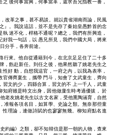
任之 後何事當興，何事當革，還求吾兄指教一番，
弊，改革之事，甚不易談。就以貴省湖南而論，民風
知之』。我說這話，並不是先存了秦始皇愚黔首的念
是執 迷不化，桿格不通呢？總之，我們有所興造，
記好我一句話，以 愚兄所見，我們中國大局，將來
次日分手，各奔前途。
路行來。他自從通籍到今，在北京足足住了二十多
掛牌，飭赴新任。到任之後，他果然聽了姚老先生之
生性好 動，自想我這官，一府之內，以我為表率，
教官傳齊稟生，攜帶 門斗，知會了文武童生，齊向
，習文的少，四縣合算，習文的不 上一千人，武童
柳知府雖是時文出身，因他做廩生時考過優拔， 於
兼他老友姚老先生以古文名家，受他熏陶涵育，自然
外，准報各項名目，如算學、史論之類。無奈那些童
 性理論，連做詩賦的也寥寥無幾。柳知府點名進
一史約編》之類，卻不知韓信是那一朝的人物，查來