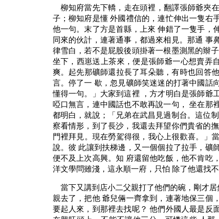
柳知府當先下轎，走在頭裡，翻譯張師爺夾在
子；柳知府是懂 外國禮信的，連忙伸出一隻右
他一句。末了方是首縣，上來 伸錯了一隻手，
同來的伙計，連著通事，都過來相見。那通 事
律雪白，若不是屁股後頭掛著一根墨測黑的辮子
坐下，西崽送上茶來，便是張師爺一心想賣弄自己的才
爽。起先那礦師還拉長了耳朵聽，有時也回答他
言。停了一 歇，忽見礦師笑迷迷的打著中國話
懂得一句。」大家到這裡 ，方才明白是張師爺
啞口無言，連中國話也不敢再說一句， 坐在那
都明白，就說；「兄弟在武昌見過制台。這位制
察看情形，到了長沙，我還去拜望你們貴省的撫
門裡拜見。現在勞駕得很，我心上很歡喜。」當
說。彼 此讓到扶梯邊，又一個個拉了拉手，礦
便不及上次高興。知 府還留他吃飯，他不肯吃
洋文學問雖淺，這永順一府，只怕 除了他還找
當下又講到店小二父親打了他們的碗，剛才居
親去了，把他 爺兒倆一齊拿到，連著地保三個
要起人來，到那裡去找呢？ 他們外國人最是反