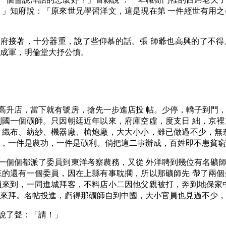
。」知府說：「原來世兄學習洋文，這是現在第 一件經世有用
府接著，十分器重，說了些仰慕的話。張 師爺也高興的了不得
子成軍，明倫堂大抒公憤。
高升店，當下就有號房，搶先一步進店投 帖。少停，轎子到門
利國一個礦師。只因朝廷近年以來，府庫空虛，度支日 絀，京
、織布、紡紗、機器廠、槍炮廠，大大小小，雖已做過不少，無
的，一件是農功，一件是礦利。倘把這二事辦成，百姓即不患貧窮
一個個都派了委員到東洋考察農務，又從 外洋聘到幾位有名礦
來的還有一個委員，因在上縣有事耽擱，所以那礦師先 帶了兩
員來到，一同進城拜客，不料店小二因他父親被打，奔到地保家
自來拜。名帖投進，虧得那礦師自到中國，大小官員也見過不少，
說了聲：「請！」