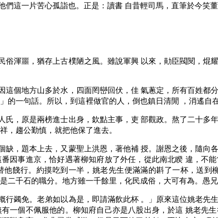
他們這一片苦心孤詣也。正是：讀書 自昔輕司馬，直筆於今笑
民俗渾噩，猶存上古樸陋之風。雖說軍興 以來，勛臣閥閱，焜
因這個地方山多於水，四面罔巒回伏，佳 氣蔥定，所有百姓都
利」的一句話。所以，到這裡做官的人，倒也鎮日清閒 ，消遙自
人氏，原是兩榜進士出身，欽點主事，吏 部觀政。熬了二十多
慈祥，趨公勤慎，就把他保了進去。
個缺，題本上去，又蒙聖上洪恩，著他補 授。謝恩之後，隨向
這番因事進京，恰好遇著柳知府放了外任，從此南北睽 違，不
替他餞行。約摸吃到一半，姚老先生便滿滿的斟了一杯，送到柳
已是二千石的職分。地方雖一千餘里，化民成俗，大可有為。愚兄
概行蠲免。老弟如以為是，即請滿飲此杯 。」原來這位姚老先
無有一個不佩服他的。柳知府自己亦是八股出身，於這 姚老先