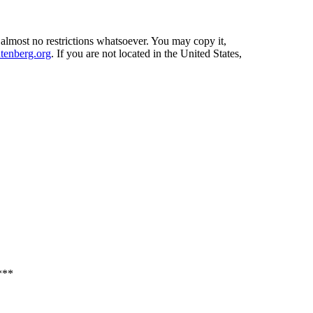
 almost no restrictions whatsoever. You may copy it,
enberg.org
. If you are not located in the United States,
**