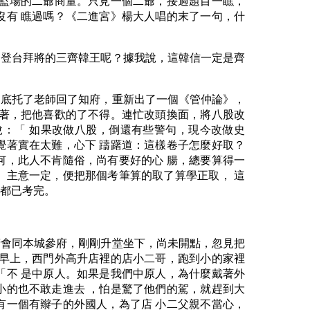
同監場的二爺商量。只見一個二爺，接過題目一瞧，
沒有 瞧過嗎？《二進宮》楊大人唱的末了一句，什
是登台拜將的三齊韓王呢？據我說，這韓信一定是齊
到底托了老師回了知府，重新出了一個《管仲論》，
查著，把他喜歡的了不得。連忙改頭換面，將八股改
：「 如果改做八股，倒還有些警句，現今改做史
覺著實在太難，心下 躊躇道：這樣卷子怎麼好取？
何，此人不肯隨俗，尚有要好的心 腸，總要算得一
。主意一定，便把那個考筆算的取了算學正取， 這
，都已考完。
府會同本城參府，剛剛升堂坐下，尚未開點，忽見把
天早上，西門外高升店裡的店小二哥，跑到小的家裡
「不 是中原人。如果是我們中原人，為什麼戴著外
小的也不敢走進去 ，怕是驚了他們的駕，就趕到大
有一個有辮子的外國人，為了店 小二父親不當心，