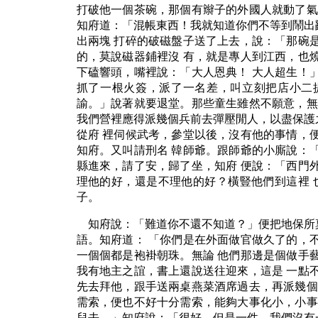
打破他一個茶碗，那個有辮子的外國人就動了氣
知府道：「混帳東西！我就知道你們不等到鬧出
出兩塊 打碎的破磁盤子送了上去，說：「那碗
的，莫說磁器鋪裡沒 有，就是專人到江西，也
下磕響頭，嘴裡說：「大人恩典！ 大人超生！
抓了一根火簽，派了一名差，叫立刻把店小二
諭。」說著就要退堂。那些童生雖然不願意，無
我們營裡應得派幾個兵前去彈壓閒人，以盡保護
從府 裡伺候武考，參堂以後，沒有他的事情，
知府。又叫請刑名 韓師爺。跟師爺的小廝說：
縣進來，請了安，歸了坐，知府 便說：「西門
理他的好，還是不理他的好？橫豎他們到這裡 
子。
知府說：「難道你不還不知道？」便把地保所
語。知府道： 「你們是在外面做官做久了的，
一個個都是袍褂朝珠。無論 他們那邊是個做手
我有地主之誼，書上還說送往迎來，這是 一點
先去拜他，跟手送兩桌燕菜酒席過去，再派幾個
需索，便也不好十分需索，能夠大事化小，小事
兒去。」知府說：「很好。但是一件，我們沒有