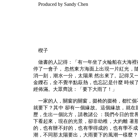
Produced by Sandy Chen
楔子
做書的人記得：「有一年坐了火輪船在大海裡
停了一會子， 忽然東方海面上出現一片紅光，
消一刻，潮水一分，太陽果 然出來了。記得又
金鑠石，全不覺半點藃熱，也忘記是什麼 時候
經佈滿。大眾齊說：「要下大雨了！」
一家的人，關窗的關窗，掇椅的掇椅，都忙個
就要下？其中 卻有一個緣故。這個緣故，就在
歷，生出一個比方，請教諸公 ：我們今日的世
下看起來，現在的光景，卻非幼稚，大約離 著
的，也有辦不好的，也有學得成的，也有學不成
潮，不同那太陽要出，大雨要下的風潮一樣麼？