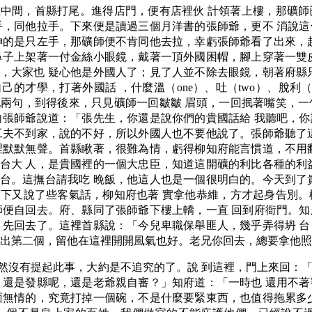
中間，首縣打尾。進得店門，便有店裡伙 計領著上樓，那礦師
手，同他拉手。下來便是讀過三個月洋書的張師爺，更不 消說
伸的是只左手，那礦師便不肯同他去拉，幸虧張師爺看了出來，
鼻子上架著一付金絲小眼鏡，戴著一頂外國困帽，腳上穿著一雙
，大家也 疑心他是外國人了；見了人並不除去眼鏡，朝著府縣
學，打著外國話 ，什麼溫（one）、吐（two）、脫利（thr
兩句，到得後來，只見礦師一回皺皺 眉頭，一回抿著嘴笑，一
向張師爺說道：「張先生，你還是說你們的貴國話給 我聽吧，
工夫不到家，說的不好，所以外國人也不要他說了。張師爺聽了
裡默默無聲。首縣瞅著，很難為情，虧得柳知府能言慣道，不用
台大 人，是貴國裡的一個大忠臣，知道這開礦的利比各種的利
台。這撫台請我吃 晚飯，他這人也是一個很明白的。今天到了
下又說了些客氣話，柳知府也著 實拿他恭維，方才起身告別。
師便自回去。府、縣同了張師爺下樓上轎，一直 回到府衙門。
，先回去了。這裡首縣說：「今兒卑職保舉匪人，幾乎弄得坍 
不出第二個，留他在這裡開開風氣也好。老兄你回去，總要拿他照
然沒有提起此事，大約是不追究的了。說 到這裡，門上來回：
，還是發縣呢，還是老爺親自審？」知府道：「一時也 還用不
面無情的，究竟打掉一個碗，不是什麼要緊東西，也值得拖累多