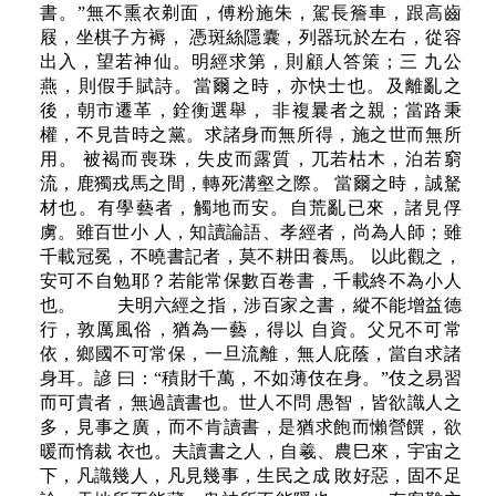
書。”無不熏衣剃面，傅粉施朱，駕長簷車，跟高齒
屐，坐棋子方褥， 憑斑絲隱囊，列器玩於左右，從容
出入，望若神仙。明經求第，則顧人答策；三 九公
燕，則假手賦詩。當爾之時，亦快士也。及離亂之
後，朝市遷革，銓衡選舉， 非複曩者之親；當路秉
權，不見昔時之黨。求諸身而無所得，施之世而無所
用。 被褐而喪珠，失皮而露質，兀若枯木，泊若窮
流，鹿獨戎馬之間，轉死溝壑之際。 當爾之時，誠駑
材也。有學藝者，觸地而安。自荒亂已來，諸見俘
虜。雖百世小 人，知讀論語、孝經者，尚為人師；雖
千載冠冕，不曉書記者，莫不耕田養馬。 以此觀之，
安可不自勉耶？若能常保數百卷書，千載終不為小人
也。 夫明六經之指，涉百家之書，縱不能增益德
行，敦厲風俗，猶為一藝，得以 自資。父兄不可常
依，鄉國不可常保，一旦流離，無人庇蔭，當自求諸
身耳。諺 曰：“積財千萬，不如薄伎在身。”伎之易習
而可貴者，無過讀書也。世人不問 愚智，皆欲識人之
多，見事之廣，而不肯讀書，是猶求飽而懶營饌，欲
暖而惰裁 衣也。夫讀書之人，自羲、農巳來，宇宙之
下，凡識幾人，凡見幾事，生民之成 敗好惡，固不足