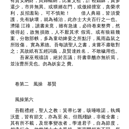
有賣女納財，買婦輸絹，比量父祖，計 較錙銖，責多
還少，市井無異。或猥婿在門，或傲婦擅室，貪榮求
利，反招羞恥， 可不慎歟！ 借人典籍，皆須愛
護，先有缺壞，就為補治，此亦士大夫百行之一也。
濟陽 江祿，讀書未竟，雖有急速，必待卷束整齊，然
後得起，故無損敗，人不厭其求 假焉。或有狼籍幾
案，分散部帙，多為童幼婢妾之所點汙，風雨蟲鼠之
所毀傷， 實為累德。吾每讀聖人之書，未嘗不肅敬對
之；其故紙有五經詞義，及賢達姓名， 不敢穢用也。
吾家巫覡禱請，絕於言議；符書章醮亦無祈焉，
並汝曹所見也。勿為妖妄之 費。
卷第二 風操 慕賢
風操第六
吾觀禮經，聖人之教：箕帚匕箸，咳唾唯諾，執燭
沃盥，皆有節文，亦為至 矣。但既殘缺，非複全書；
其有所不載，及世事變改者，學達君子，自為節度，