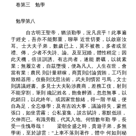
卷第三 勉學
勉學第八
自古明王聖帝，猶須勤學，況凡庶乎！此事遍
于經史，吾亦不能鄭重，聊舉 近世切要，以啟寤汝
耳。士大夫子弟，數歲已上，莫不被教，多者或至
禮、傳， 少者不失詩、論。及至冠婚，體性稍定；因
此天機，倍須訓誘。有志尚者，遂能 磨礪，以就素
業；無履立者，自茲墮慢，便為凡人。人生在世，會
當有業：農民 則計量耕稼，商賈則討論貨賄，工巧則
致精器用，伎藝則沈思法術，武夫則慣習 弓馬，文士
則講議經書。多見士大夫恥涉農商，差務工伎，射則
不能穿劄，筆則 纔記姓名，飽食醉酒，忽忽無事，以
此銷日，以此終年。或因家世餘緒，得一階 半級，便
自為足，全忘修學；及有吉凶大事，議論得失，蒙然
張口，如坐雲霧； 公私宴集，談古賦詩，塞默低頭，
欠伸而已。有識旁觀，代其入地。何惜數年勤 學，長
受一生愧辱哉！ 梁朝全盛之時，貴遊子弟，多無
學術，至於諺雲：“上車不落則著作，體中 何如則秘