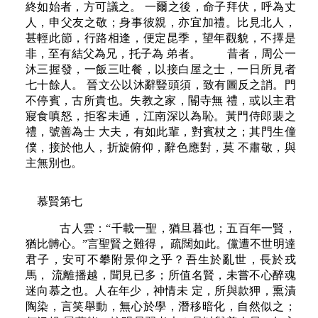
終如始者，方可議之。 一爾之後，命子拜伏，呼為丈
人，申父友之敬；身事彼親，亦宜加禮。比見北人，
甚輕此節，行路相逢，便定昆季，望年觀貌，不擇是
非，至有結父為兄，托子為 弟者。 昔者，周公一
沐三握發，一飯三吐餐，以接白屋之士，一日所見者
七十餘人。 晉文公以沐辭豎頭須，致有圖反之誚。門
不停賓，古所貴也。失教之家，閽寺無 禮，或以主君
寢食嗔怒，拒客未通，江南深以為恥。黃門侍郎裴之
禮，號善為士 大夫，有如此輩，對賓杖之；其門生僮
僕，接於他人，折旋俯仰，辭色應對，莫 不肅敬，與
主無別也。
慕賢第七
古人雲：“千載一聖，猶旦暮也；五百年一賢，
猶比髆心。”言聖賢之難得， 疏闊如此。儻遭不世明達
君子，安可不攀附景仰之乎？吾生於亂世，長於戎
馬， 流離播越，聞見已多；所值名賢，未嘗不心醉魂
迷向慕之也。人在年少，神情未 定，所與款狎，熏漬
陶染，言笑舉動，無心於學，潛移暗化，自然似之；