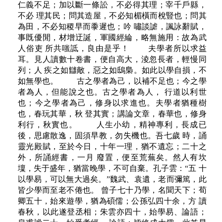
仁義不足；加以斷一條訟，不必得其理；宰千戶縣，
不必 理其民；問其造屋，不必知楣橫而梲豎也；問其
為田，不必知稷早而黍遲也；吟 嘯談謔，諷詠辭賦，
事既優閒，材增迂誕，軍國經綸，略無施用：故為武
人俗吏 所共嗤詆，良由是乎！ 夫學者所以求益
耳。見人讀數十卷書，便自高大，淩忽長者，輕慢同
列；人 疾之如讎敵，惡之如鴟梟。如此以學自損，不
如無學也。 古之學者為己，以補不足也；今之學
者為人，但能說之也。古之學者為人， 行道以利世
也；今之學者為己，修身以求進也。夫學者猶種樹
也，春玩其華，秋 登其實；講論文章，春華也，修身
利行，秋實也。 人生小幼，精神專利，長成已
後，思慮散逸，固須早教，勿失機也。吾七歲 時，誦
靈光殿賦，至於今日，十年一理，猶不遺忘；二十之
外，所誦經書，一月 廢置，便至荒蕪矣。然人有坎
壈，失于盛年，猶當晚學，不可自棄。孔子雲：“五 十
以學易，可以無大過矣。”魏武、袁遺，老而彌篤，此
皆少學而至老不倦也。 曾子七十乃學，名聞天下；荀
卿五十，始來遊學，猶為碩儒；公孫弘四十余，方 讀
春秋，以此遂登丞相；朱雲亦四十，始學易、論語；