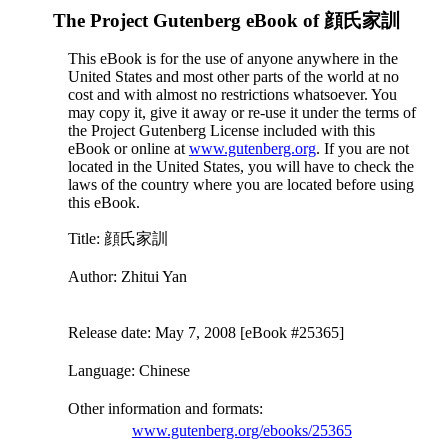
The Project Gutenberg eBook of
顔氏家訓
This eBook is for the use of anyone anywhere in the
United States and most other parts of the world at no
cost and with almost no restrictions whatsoever. You
may copy it, give it away or re-use it under the terms of
the Project Gutenberg License included with this
eBook or online at
www.gutenberg.org
. If you are not
located in the United States, you will have to check the
laws of the country where you are located before using
this eBook.
Title
: 顔氏家訓
Author
: Zhitui Yan
Release date
: May 7, 2008 [eBook #25365]
Language
: Chinese
Other information and formats
:
www.gutenberg.org/ebooks/25365