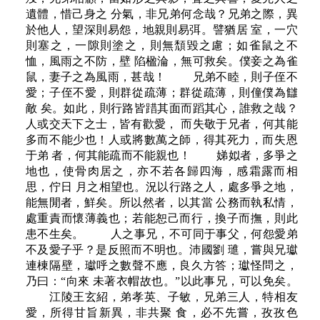
遺體，惜己身之 分氣，非兄弟何念哉？兄弟之際，異
於他人，望深則易怨，地親則易弭。譬猶居 室，一穴
則塞之，一隙則塗之，則無頹毀之慮；如雀鼠之不
恤，風雨之不防，壁 陷楹淪，無可救矣。僕妾之為雀
鼠，妻子之為風雨，甚哉！ 兄弟不睦，則子侄不
愛；子侄不愛，則群從疏薄；群從疏薄，則僮僕為讎
敵 矣。如此，則行路皆踖其面而蹈其心，誰救之哉？
人或交天下之士，皆有歡愛， 而失敬于兄者，何其能
多而不能少也！人或將數萬之師，得其死力，而失恩
于弟 者，何其能疏而不能親也！ 娣姒者，多爭之
地也，使骨肉居之，亦不若各歸四海，感霜露而相
思，佇日 月之相望也。況以行路之人，處多爭之地，
能無閒者，鮮矣。所以然者，以其當 公務而執私情，
處重責而懷薄義也；若能恕己而行，換子而撫，則此
患不生矣。 人之事兄，不可同于事父，何怨愛弟
不及愛子乎？是反照而不明也。沛國劉 璡，嘗與兄瓛
連棟隔壁，瓛呼之數聲不應，良久方答；瓛怪問之，
乃曰：“向來 未著衣帽故也。”以此事兄，可以免矣。
江陵王玄紹，弟孝英、子敏，兄弟三人，特相友
愛，所得甘旨新異，非共聚 食，必不先嘗，孜孜色