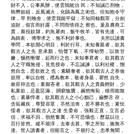
財不入，公事夙辦，便雲我能治 民；不知誠己刑物，
執轡如組，反風滅火，化鴟為鳳之術也。但知抱令守
律，早 刑晚舍，便雲我能平獄；不知同轅觀罪，分劍
追財，假言而奸露，不問而情得之 察也。爰及農商工
賈，廝役奴隸，釣魚屠肉，飯牛牧羊，皆有先達，可
為師表， 博學求之，無不利於事也。 夫所以讀書
學問，本欲開心明目，利於行耳。未知養親者，欲其
觀古人之先 意承顏，怡聲下氣，不憚劬勞，以致甘
嫩，惕然慚懼，起而行之也；未知事君者， 欲其觀古
人之守職無侵，見危授命，不忘誠諫，以利社稷，惻
然自念，思欲效之 也；素驕奢者，欲其觀古人之恭儉
節用，卑以自牧，禮為教本，敬者身基，瞿然 自失，
斂容抑志也；素鄙吝者，欲其觀古人之貴義輕財，少
私寡欲，忌盈惡滿， 賙窮恤匱，赧然悔恥，積而能散
也；素暴悍者，欲其觀古人之小心黜己，齒弊舌 存，
含垢藏疾，尊賢容眾，苶然沮喪，若不勝衣也；素怯
懦者，欲其觀古人之達 生委命，強毅正直，立言必
信，求福不回，勃然奮厲，不可恐懾也：歷茲以往，
百行皆然。縱不能淳，去泰去甚。學之所知，施無不
達。世人讀書者，但能言之， 不能行之，忠孝無聞，