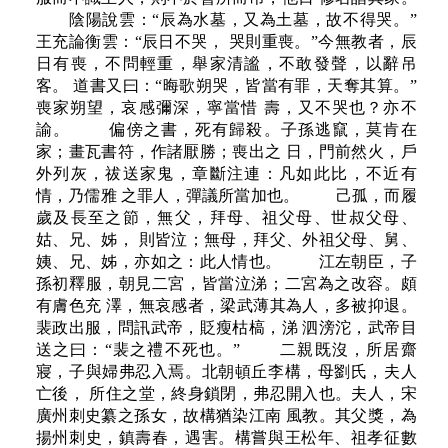
陰陽說雲：“辰為水墓，又為土墓，故不得哭。”
王充論衡雲：“辰日不哭， 哭則重喪。”今無教者，辰
日有喪，不問輕重，舉家清謐，不敢發聲，以辭吊
客。 道書又曰：“晦歌朔哭，皆當有罪，天奪其算。”
喪家朔望，哀感彌深，寧當惜 壽，又不哭也？亦不
諭。 偏傍之書，死有歸殺。子孫逃竄，莫肯在
家；畫瓦書符，作諸厭勝；喪出之 日，門前然火，戶
外列灰，祓送家鬼，章斷注連：凡如此比，不近有
情，乃儒雅 之罪人，彈議所當加也。 己孤，而履
歲及長至之節，無父，拜母、祖父母、世叔父母、
姑、兄、姊， 則皆泣；無母，拜父、外祖父母、舅、
姨、兄、姊，亦如之：此人情也。 江左朝臣，子
孫初釋服，朝見二宮，皆當泣涕；二宮為之改容。頗
有膚色充 澤，無哀感者，梁武薄其為人，多被抑退。
裴政出服，問訊武帝，貶瘦枯槁，涕 泗滂沱，武帝目
送之曰：“裴之禮不死也。” 二親既沒，所居齋
寢，子與婦弗忍入焉。北朝頓丘李構，母劉氏，夫人
亡後， 所住之堂，終身鎖閉，弗忍開入也。夫人，宋
廣州刺史纂之孫女，故構猶染江南 風教。其父獎，為
揚州刺史，鎮壽春，遇害。構嘗與王松年、祖孝征數