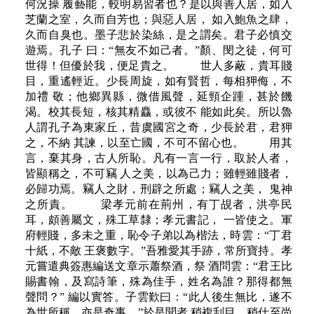
何況操 履藝能，較明易習者也？是以與善人居，如入
芝蘭之室，久而自芳也；與惡人居， 如入鮑魚之肆，
久而自臭也。墨子悲於染絲，是之謂矣。君子必慎交
遊焉。孔子 曰：“無友不如己者。”顏、閔之徒，何可
世得！但優於我，便足貴之。 世人多蔽，貴耳賤
目，重遙輕近。少長周旋，如有賢哲，每相狎侮，不
加禮 敬；他鄉異縣，微借風聲，延頸企踵，甚於饑
渴。校其長短，核其精麤，或彼不 能如此矣。所以魯
人謂孔子為東家丘，昔虞國宮之奇，少長於君，君狎
之，不納 其諫，以至亡國，不可不留心也。 用其
言，棄其身，古人所恥。凡有一言一行，取於人者，
皆顯稱之，不可竊 人之美，以為己力；雖輕雖賤者，
必歸功焉。竊人之財，刑辟之所處；竊人之美， 鬼神
之所責。 梁孝元前在荊州，有丁覘者，洪亭民
耳，頗善屬文，殊工草隸；孝元書記， 一皆使之。軍
府輕賤，多未之重，恥令子弟以為楷法，時雲：“丁君
十紙，不敵 王褒數字。”吾雅愛其手跡，常所寶持。孝
元嘗遣典簽惠編送文章示蕭祭酒，祭 酒問雲：“君王比
賜書翰，及寫詩筆，殊為佳手，姓名為誰？那得都無
聲問？” 編以實答。子雲歎曰：“此人後生無比，遂不
為世所稱，亦是奇事。”於是聞者 稍複刮目。稍仕至尚