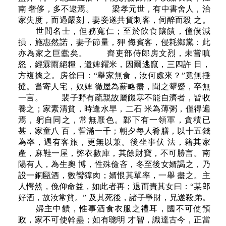
南 奢侈，多不逮焉。 梁孝元世，有中書舍人，治
家失度，而過嚴刻，妻妾遂共貨刺客，伺醉而殺 之。
世間名士，但務寬仁；至於飲食饟饋，僮僕減
損，施惠然諾，妻子節量，狎 侮賓客，侵耗鄉黨：此
亦為家之巨蠹矣。 齊吏部侍郎房文烈，未嘗嗔
怒，經霖雨絕糧，遣婢糴米，因爾逃竄，三四許 日，
方複擒之。房徐曰：“舉家無食，汝何處來？”竟無捶
撻。嘗寄人宅，奴婢 徹屋為薪略盡，聞之顰蹙，卒無
一言。 裴子野有疏親故屬饑寒不能自濟者，皆收
養之；家素清貧，時逢水旱，二石 米為薄粥，僅得遍
焉，躬自同之，常無厭色。鄴下有一領軍，貪積已
甚，家童八 百，誓滿一千；朝夕每人肴膳，以十五錢
為率，遇有客旅，更無以兼。後坐事伏 法，籍其家
產，麻鞋一屋，弊衣數庫，其餘財寶，不可勝言。南
陽有人，為生奧 博，性殊儉吝，冬至後女婿謁之，乃
設一銅甌酒，數臠獐肉；婿恨其單率，一舉 盡之。主
人愕然，俛仰命益，如此者再；退而責其女曰：“某郎
好酒，故汝常貧。” 及其死後，諸子爭財，兄遂殺弟。
婦主中饋，惟事酒食衣服之禮耳，國不可使預
政，家不可使幹蠱；如有聰明 才智，識達古今，正當