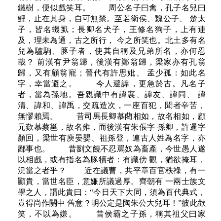
鐵樹，便似戲笑耳。 周公名子曰禽，孔子名兒曰
鯉，止在其身，自可無禁。至若衛侯、魏公子、 楚太
子，皆名蟣虱；長卿名犬子，王修名狗子，上有連
及，理未為通，古之所行， 今之所笑也。北土多有名
兒為驢駒、豚子者，使其自稱及兄弟所名，亦何忍
哉？ 前漢有尹翁歸，後漢有鄭翁歸，梁家亦有孔翁
歸，又有顧翁寵；晉代有許思妣、 孟少孤：如此名
字，幸當避之。 今人避諱，更急於古。凡名子
者，當為孫地。吾親識中有諱襄、諱友、諱同、 諱
清、諱和、諱禹，交疏造次，一座百犯，聞者辛苦，
無憀賴焉。 昔司馬長卿慕藺相如，故名相如，顧
元歎慕蔡邕，故名雍，而後漢有朱倀字 孫卿，許暹字
顏回，梁世有庾晏嬰、祖孫登，連古人姓為名字，亦
鄙事也。 昔劉文饒不忍罵奴為畜產，今世愚人遂
以相戲，或有指名為豚犢者：有識傍 觀，猶欲掩耳，
況當之者乎？ 近在議曹，共平章百官秩祿，有一
顯貴，當世名臣，意嫌所議過厚。齊朝有 一兩士族文
學之人，謂此貴曰：“今日天下大同，須為百代典式，
豈得尚作關中 舊意？明公定是陶朱公大兒耳！”彼此歡
笑，不以為嫌。 昔侯霸之子孫，稱其祖父曰家