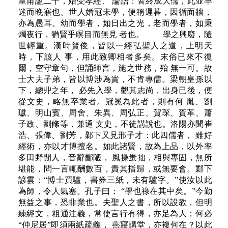
皇甫謐二十，始受孝經、 論語：皆終成大儒，此並早
迷而晚寤也。世人婚冠未學，便稱遲暮，因循面牆，
亦為愚耳。幼而學者，如日出之光，老而學者，如秉
燭夜行，猶賢乎瞑目而無見 者也。 學之興廢，隨
世輕重。漢時賢俊，皆以一經弘聖人之道，上明天
時，下該人 事，用此致卿相者多矣。末俗已來不復
爾，空守章句，但誦師言，施之世務，殆 無一可。故
士大夫子弟，皆以博涉為貴，不肯專儒。梁朝皇孫以
下，總丱之年， 必先入學，觀其志尚，出身已後，便
從文史，略無卒業者。冠冕為此者，則有何 胤、劉
瓛、明山賓、周舍、朱異、周弘正、賀琛、賀革、蕭
子政、劉絛等，兼通 文史，不徒講說也。洛陽亦聞崔
浩、張偉、劉芳，鄴下又見邢子才：此四儒者， 雖好
經術，亦以才博擅名。如此諸賢，故為上品，以外率
多田野閒人，音辭鄙陋， 風操蚩拙，相與專固，無所
堪能，問一言輒酬數百，責其指歸，或無要會。鄴下
諺雲：“博士買驢，書券三紙，未有驢字。”使汝以此
為師，令人氣塞。孔子曰： “學也祿在其中矣。”今勤
無益之事，恐非業也。夫聖人之書，所以設教，但明
練經文，粗通注義，常使言行有得，亦足為人；何必
“仲尼居”即須兩紙疏義， 燕寢講堂，亦複何在？以此