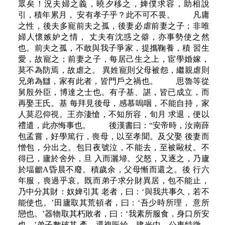
眾矣！況夫婦之義，曉夕移之，婢僕求容，助相說
引，積年累月， 安有孝子乎？此不可不畏。 凡庸
之性，後夫多寵前夫之孤，後妻必虐前妻之子；非唯
婦人懷嫉妒之情， 丈夫有沈惑之僻，亦事勢使之然
也。前夫之孤，不敢與我子爭家，提攜鞠養，積 習生
愛，故寵之；前妻之子，每居己生之上，宦學婚嫁，
莫不為防焉，故虐之。 異姓寵則父母被怨，繼親虐則
兄弟為讎，家有此者，皆門戶之禍也。 思魯等從
舅殷外臣，博達之士也。有子基、諶，皆已成立，而
再娶王氏。基 每拜見後母，感慕嗚咽，不能自持，家
人莫忍仰視。王亦淒愴，不知所容，旬月 求退，便以
禮遣，此亦悔事也。 後漢書曰：“安帝時，汝南薛
包孟嘗，好學篤行，喪母，以至孝聞。及父娶 後妻而
憎包，分出之。包日夜號泣，不能去，至被毆杖。不
得已，廬於舍外，旦 入而灑埽。父怒，又逐之，乃廬
於堛龤A昏晨不廢。積歲余，父母慚而還之。後 行六
年服，喪過乎哀。既而弟子求分財異居，包不能止，
乃中分其財：奴婢引其 老者，曰：‘與我共事久，若不
能使也。’田廬取其荒頓者，曰：‘吾少時所理， 意所
戀也。’器物取其朽敗者，曰：‘我素所服食，身口所安
也。’弟子數破其 產，還複賑給。建光中，公車特徵，