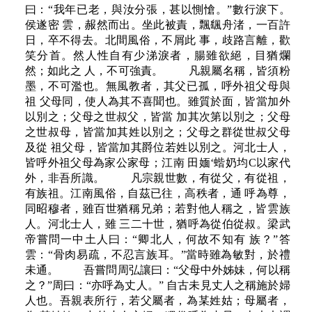
曰：“我年已老，與汝分張，甚以惻愴。”數行淚下。
侯遂密 雲，赧然而出。坐此被責，飄颻舟渚，一百許
日，卒不得去。北間風俗，不屑此 事，歧路言離，歡
笑分首。然人性自有少涕淚者，腸雖欲絕，目猶爛
然；如此之 人，不可強責。 凡親屬名稱，皆須粉
墨，不可濫也。無風教者，其父已孤，呼外祖父母與
祖 父母同，使人為其不喜聞也。雖質於面，皆當加外
以別之；父母之世叔父，皆當 加其次第以別之；父母
之世叔母，皆當加其姓以別之；父母之群從世叔父母
及從 祖父母，皆當加其爵位若姓以別之。河北士人，
皆呼外祖父母為家公家母；江南 田媔‘蝔奶均C以家代
外，非吾所識。 凡宗親世數，有從父，有從祖，
有族祖。江南風俗，自茲已往，高秩者，通 呼為尊，
同昭穆者，雖百世猶稱兄弟；若對他人稱之，皆雲族
人。河北士人，雖 三二十世，猶呼為從伯從叔。梁武
帝嘗問一中土人曰：“卿北人，何故不知有 族？”答
雲：“骨肉易疏，不忍言族耳。”當時雖為敏對，於禮
未通。 吾嘗問周弘讓曰：“父母中外姊妹，何以稱
之？”周曰：“亦呼為丈人。” 自古未見丈人之稱施於婦
人也。吾親表所行，若父屬者，為某姓姑；母屬者，