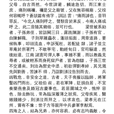
父母，自古而然。今世諱避，觸途急切。而江東士
庶， 痛則稱禰。禰是父之廟號，父在無容稱廟，父歿
何容輒呼？蒼頡篇有侑字，訓詁 雲：“痛而謼也，音羽
罪反。”今北人痛則呼之。聲類音於耒反，今南人痛或
呼 之。此二音隨其鄉俗，並可行也。 梁世被系劾
者，子孫弟侄，皆詣闕三日，露跣陳謝；子孫有官，
自陳解職。 子則草屩麤衣，蓬頭垢面，周章道路，要
候執事，叩頭流血，申訴冤枉。若配徒 隸，諸子並立
草庵於所署門，不敢寧宅，動經旬日，官司驅遣，然
後始退。江南 諸憲司彈人事，事雖不重，而以教義見
辱者，或被輕系而身死獄戶者，皆為怨讎， 子孫三世
不交通矣。到洽為禦史中丞，初欲彈劉孝綽，其兄溉
先與劉善，苦諫不 得，乃詣劉涕泣告別而去。 兵
凶戰危，非安全之道。古者，天子喪服以臨師，將軍
鑿凶門而出。父祖伯 叔，若在軍陣，貶損自居，不宜
奏樂燕會及婚冠吉慶事也。若居圍城之中，憔悴 容
色，除去飾玩，常為臨深履薄之狀焉。父母疾篤，醫
雖賤雖少，則涕泣而拜之， 以求哀也。梁孝元在江
州，嘗有不豫；世子方等親拜中兵參軍李猷焉。
四海之人，結為兄弟，亦何容易。必有志均義敵，令