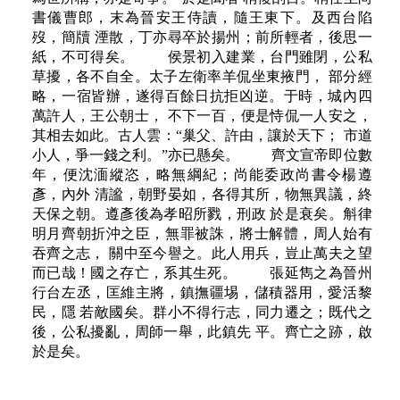
書儀曹郎，末為晉安王侍讀，隨王東下。及西台陷
歿，簡牘 湮散，丁亦尋卒於揚州；前所輕者，後思一
紙，不可得矣。 侯景初入建業，台門雖閉，公私
草擾，各不自全。太子左衛率羊侃坐東掖門， 部分經
略，一宿皆辦，遂得百餘日抗拒凶逆。于時，城內四
萬許人，王公朝士， 不下一百，便是恃侃一人安之，
其相去如此。古人雲：“巢父、許由，讓於天下； 市道
小人，爭一錢之利。”亦已懸矣。 齊文宣帝即位數
年，便沈湎縱恣，略無綱紀；尚能委政尚書令楊遵
彥，內外 清謐，朝野晏如，各得其所，物無異議，終
天保之朝。遵彥後為孝昭所戮，刑政 於是衰矣。斛律
明月齊朝折沖之臣，無罪被誅，將士解體，周人始有
吞齊之志， 關中至今譽之。此人用兵，豈止萬夫之望
而已哉！國之存亡，系其生死。 張延雋之為晉州
行台左丞，匡維主將，鎮撫疆埸，儲積器用，愛活黎
民，隱 若敵國矣。群小不得行志，同力遷之；既代之
後，公私擾亂，周師一舉，此鎮先 平。齊亡之跡，啟
於是矣。