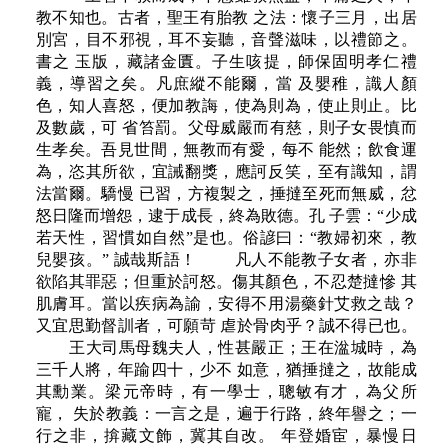
教不知也。古者，聖王有胎教 之法：懷子三月，出居
別宮，目不邪視，耳不妄聽，音聲滋味，以禮節之。
書之 玉版，藏諸金匱。子生咳提，師保固明孝仁禮
義，導習之矣。凡庶縱不能爾，當 及嬰稚，識人顏
色，知人喜怒，便加教誨，使為則為，使止則止。比
及數歲，可 省笞罰。父母威嚴而有慈，則子女畏慎而
生孝矣。吾見世間，無教而有愛，每不 能然；飲食運
為，恣其所欲，宜誡翻獎，應訶反笑，至有識知，謂
法當爾。驕慢 已習，方複製之，捶撻至死而無威，忿
怒日隆而增怨，逮于成長，終為敗德。孔 子雲：“少成
若天性，習慣如自然”是也。俗諺曰：“教婦初來，教
兒嬰孩。” 誠哉斯語！ 凡人不能教子女者，亦非
欲陷其罪惡；但重於訶怒。傷其顏色，不忍楚撻慘 其
肌膚耳。當以疾病為諭，安得不用湯藥針艾救之哉？
又宜思勤督訓者，可願苛 虐於骨肉乎？誠不得已也。
王大司馬母魏夫人，性甚嚴正；王在湓城時，為
三千人將，年踰四十，少不 如意，猶捶撻之，故能成
其勳業。梁元帝時，有一學士，聰敏有才，為父所
寵， 失於教義：一言之是，遍于行路，終年譽之；一
行之非，揜藏文飾，冀其自改。 年登婚宦，暴慢日