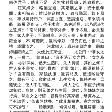
輔佐君子，助其不足，必無牝雞晨鳴，以致禍也。
江東婦女，略無交遊，其婚姻之家，或十數年
間，未相識者，惟以信命贈遺， 致殷勤焉。鄴下風
俗，專以婦持門戶，爭訟曲直，造請逢迎，車乘填街
衢，綺羅 盈府寺，代子求官，為夫訴屈。此乃琚B代
之遺風乎？南間貧素，皆事外飾，車 乘衣服，必貴整
齊；家人妻子，不免饑寒。河北人事，多由內政，綺
羅金翠，不 可廢闕，羸馬悴奴，僅充而已；倡和之
禮，或爾汝之。 河北婦人，織紝組紃之事，黼黻
錦繡羅綺之工，大優於江東也。 太公曰：“養女太
多，一費也。”陳蕃曰：“盜不過五女之門。”女之為
累， 亦以深矣。然天生蒸民，先人傳體，其如之何？
世人多不舉女，賊行骨肉，豈當 如此，而望福於天
乎？吾有疏親，家饒妓媵，誕育將及，便遣閽豎守
之。體有不 安，窺窗倚戶，若生女者，輒持將去；母
隨號泣，使人不忍聞也。 婦人之性，率寵子婿而
虐兒婦。寵婿，則兄弟之怨生焉；虐婦，則姊妹之讒
行焉。然則女之行留，皆得罪於其家者，母實為之。
至有諺雲：“落索阿姑餐。” 此其相報也。家之常弊，
可不誡哉！ 婚姻素對，靖侯成規。近世嫁娶，遂