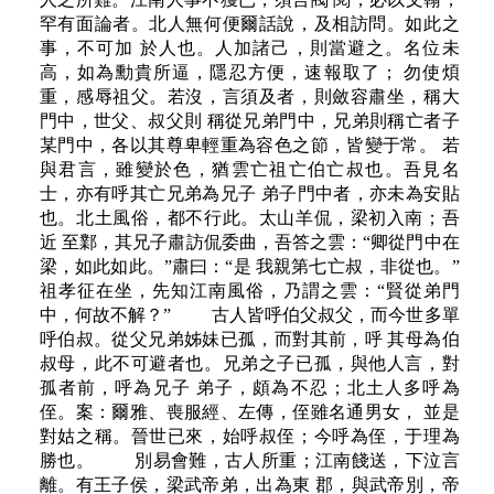
罕有面論者。北人無何便爾話說，及相訪問。如此之
事，不可加 於人也。人加諸己，則當避之。名位未
高，如為勳貴所逼，隱忍方便，速報取了； 勿使煩
重，感辱祖父。若沒，言須及者，則斂容肅坐，稱大
門中，世父、叔父則 稱從兄弟門中，兄弟則稱亡者子
某門中，各以其尊卑輕重為容色之節，皆變于常。 若
與君言，雖變於色，猶雲亡祖亡伯亡叔也。吾見名
士，亦有呼其亡兄弟為兄子 弟子門中者，亦未為安貼
也。北土風俗，都不行此。太山羊侃，梁初入南；吾
近 至鄴，其兄子肅訪侃委曲，吾答之雲：“卿從門中在
梁，如此如此。”肅曰：“是 我親第七亡叔，非從也。”
祖孝征在坐，先知江南風俗，乃謂之雲：“賢從弟門
中，何故不解？” 古人皆呼伯父叔父，而今世多單
呼伯叔。從父兄弟姊妹已孤，而對其前，呼 其母為伯
叔母，此不可避者也。兄弟之子已孤，與他人言，對
孤者前，呼為兄子 弟子，頗為不忍；北土人多呼為
侄。案：爾雅、喪服經、左傳，侄雖名通男女， 並是
對姑之稱。晉世已來，始呼叔侄；今呼為侄，于理為
勝也。 別易會難，古人所重；江南餞送，下泣言
離。有王子侯，梁武帝弟，出為東 郡，與武帝別，帝