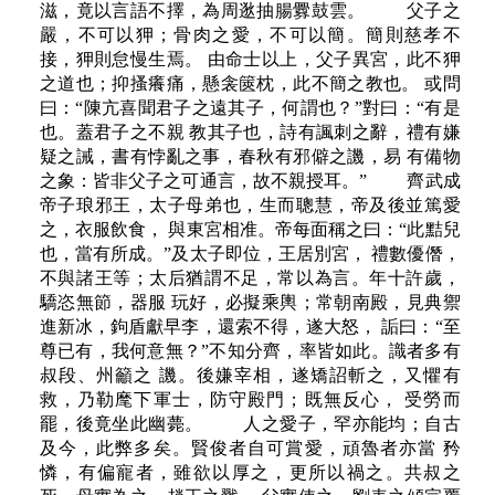
滋，竟以言語不擇，為周逖抽腸釁鼓雲。 父子之
嚴，不可以狎；骨肉之愛，不可以簡。簡則慈孝不
接，狎則怠慢生焉。 由命士以上，父子異宮，此不狎
之道也；抑搔癢痛，懸衾篋枕，此不簡之教也。 或問
曰：“陳亢喜聞君子之遠其子，何謂也？”對曰：“有是
也。蓋君子之不親 教其子也，詩有諷刺之辭，禮有嫌
疑之誡，書有悖亂之事，春秋有邪僻之譏，易 有備物
之象：皆非父子之可通言，故不親授耳。” 齊武成
帝子琅邪王，太子母弟也，生而聰慧，帝及後並篤愛
之，衣服飲食， 與東宮相准。帝每面稱之曰：“此黠兒
也，當有所成。”及太子即位，王居別宮， 禮數優僭，
不與諸王等；太后猶謂不足，常以為言。年十許歲，
驕恣無節，器服 玩好，必擬乘輿；常朝南殿，見典禦
進新冰，鉤盾獻早李，還索不得，遂大怒， 詬曰：“至
尊已有，我何意無？”不知分齊，率皆如此。識者多有
叔段、州籲之 譏。後嫌宰相，遂矯詔斬之，又懼有
救，乃勒麾下軍士，防守殿門；既無反心， 受勞而
罷，後竟坐此幽薨。 人之愛子，罕亦能均；自古
及今，此弊多矣。賢俊者自可賞愛，頑魯者亦當 矜
憐，有偏寵者，雖欲以厚之，更所以禍之。共叔之