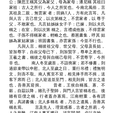
公；陳思王稱其父為家父，母為家母；潘尼稱 其祖曰
家祖：古人之所行，今人之所笑也。今南北風俗，言
其祖及二親，無雲家 者；田媯T人，方有此言耳。凡
與人言，言己世父，以次第稱之，不雲家者，以 尊于
父，不敢家也。凡言姑姊妹女子子：已嫁，則以夫氏
稱之；在室，則以次第 稱之。言禮成他族，不得雲家
也。子孫不得稱家者，輕略之也。蔡邕書集，呼其 姑
姊為家姑家姊；班固書集，亦雲家孫：今並不行也。
凡與人言，稱彼祖父母、世父母、父母及長姑，
皆加尊字，自叔父母已下， 則加賢字，尊卑之差也。
王羲之書，稱彼之母與自稱己母同，不雲尊字，今所
非 也。 南人冬至歲首，不詣喪家；若不修書，則
過節束帶以申慰。北人至歲之日， 重行吊禮；禮無明
文，則吾不取。南人賓至不迎，相見捧手而不揖，送
客下席而 已；北人迎送並至門，相見則揖，皆古之道
也，吾善其迎揖。 昔者，王侯自稱孤、寡、不
穀，自茲以降，雖孔子聖師，與門人言皆稱名也。 後
雖有臣僕之稱，行者蓋亦寡焉。江南輕重，各有謂
號，具諸書儀；北人多稱名 者，乃古之遺風，吾善其
稱名焉。 言及先人，理當感慕，古者之所易，今
人之所難。江南人事不獲已，須言閥 閱，必以文翰，