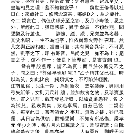
言笑，盛營甘美，厚供齋 食；迫有急卒，密戚至交，
盡無相見之理：蓋不知禮意乎！ 魏世王修母以社
日亡；來歲社日，修感念哀甚，鄰婸D之，為之罷社。
今二 親喪亡，偶值伏臘分至之節，及月小晦後，忌之
外，所經此日，猶應感慕，異于 餘辰，不預飲燕、聞
聲樂及行遊也。 劉絛、緩、綏，兄弟並為名器，
其父名昭，一生不為照字，惟依爾雅火旁作 召耳。然
凡文與正諱相犯，當自可避；其有同音異字，不可悉
然。劉字之下，即 有昭音。呂尚之兒，如不為上；趙
壹之子，儻不作一：便是下筆即妨，是書皆觸 也。
嘗有甲設燕席，請乙為賓；而旦於公庭見乙之
子，問之曰：“尊侯早晚顧 宅？”乙子稱其父已往。時
以為笑。如此比例，觸類慎之，不可陷於輕脫。
江南風俗，兒生一期，為制新衣，盥浴裝飾，男則用
弓矢紙筆，女則刀尺針 縷，並加飲食之物，及珍寶服
玩，置之兒前，觀其發意所取，以驗貪廉愚智，名 之
為試兒。親表聚集，致燕享焉。自茲已後，二親若
在，每至此日，嘗有酒食之 事耳。無教之徒，雖已孤
露，其日皆為供頓，酣暢聲樂，不知有所感傷。梁孝
元 年少之時，每八月六日載誕之辰，常設齋講；自阮
修容薨歿之後，此事亦絕。 人有憂疾，則呼天地