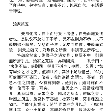
至拜侍中。包性恬虛，稱疾不起，以死自乞。 有詔賜
告歸也。
治家第五
夫風化者，自上而行於下者也，自先而施於後
者也。是以父不慈則子不孝， 兄不友則弟不恭，夫不
義則婦不順矣。父慈而子逆，兄友而弟傲，夫義而婦
陵， 則天之凶民，乃刑戮之所攝，非訓導之所移也。
笞怒廢於家，則豎子之過立見；刑罰不中，則民
無所措手足。治家之寬猛， 亦猶國焉。 孔子曰：
“奢則不孫，儉則固；與其不孫也，寧固。”又雲：“如
有周公之 才之美，使驕且吝，其餘不足觀也已。”然則
可儉而不可吝已。儉者，省約為禮 之謂也；吝者，窮
急不恤之謂也。今有施則奢，儉則吝；如能施而不
奢，儉而不 吝，可矣。 生民之本，要當稼穡而
食，桑麻以衣。蔬果之畜，園場之所產；雞豚之善，
塒圈之所生。爰及棟宇器械，樵蘇脂燭，莫非種殖之
物也。至能守其業者，閉門 而為生之具以足，但家無
鹽井耳。今北土風俗，率能躬儉節用，以贍衣食；江