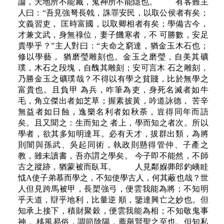
論，天地所不能藏，鬼神所不能隱也。 有客難主
人曰：“吾見強弩長戟，誅罪安民，以取公侯者有矣；
文義習吏， 匡時富國，以取卿相者有矣；學備古今，
才兼文武，身無祿位，妻子饑寒者，不 可勝數，安足
貴學乎？”主人對曰：“夫命之窮達，猶金玉木石也；
修以學藝， 猶磨瑩雕刻也。金玉之磨瑩，自美其礦
璞，木石之段塊，自醜其雕刻；安可言木 石之雕刻，
乃勝金玉之礦璞哉？不得以有學之貧賤，比於無學之
富貴也。且負甲 為兵，咋筆為吏，身死名滅者如牛
毛，角立傑出者如芝草；握素披黃，吟道詠德， 苦辛
無益者如日蝕，逸樂名利者如秋荼，豈得同年而語
矣。且又聞之：生而知之 者上，學而知之者次。所以
學者，欲其多知明達耳。必有天才，拔群出類，為將
則闇與孫武、吳起同術，執政則懸得管仲、子產之
教，雖未讀書，吾亦謂之學矣。 今子即不能然，不師
古之蹤跡，猶蒙被而臥耳。 人見鄰媬丳郎釣峓眭
怴A使子弟慕而學之，不知使學古人，何其蔽也哉？世
人但見跨馬被甲，長槊強弓，便雲我能為將；不知明
乎天道，辯乎地利，比量逆 順，鑒達興亡之妙也。但
知承上接下，積財聚穀，便雲我能為相；不知敬鬼事
神， 移風易俗，調節陰陽，薦舉賢聖之至也。但知私