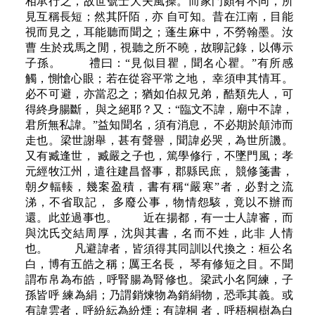
相承行之，故世號士大夫風操。而家門頗有不同，所
見互稱長短；然其阡陌，亦 自可知。昔在江南，目能
視而見之，耳能聽而聞之；蓬生麻中，不勞翰墨。汝
曹 生於戎馬之閒，視聽之所不曉，故聊記錄，以傳示
子孫。 禮曰：“見似目瞿，聞名心瞿。”有所感
觸，惻愴心眼；若在從容平常之地， 幸須申其情耳。
必不可避，亦當忍之；猶如伯叔兄弟，酷類先人，可
得終身腸斷， 與之絕耶？又：“臨文不諱，廟中不諱，
君所無私諱。”益知聞名，須有消息， 不必期於顛沛而
走也。梁世謝舉，甚有聲譽，聞諱必哭，為世所譏。
又有臧逢世， 臧嚴之子也，篤學修行，不墜門風；孝
元經牧江州，遣往建昌督事，郡縣民庶， 競修箋書，
朝夕輻輳，幾案盈積，書有稱“嚴寒”者，必對之流
涕，不省取記， 多廢公事，物情怨駭，竟以不辦而
還。此並過事也。 近在揚都，有一士人諱審，而
與沈氏交結周厚，沈與其書，名而不姓，此非 人情
也。 凡避諱者，皆須得其同訓以代換之：桓公名
白，博有五皓之稱；厲王名長， 琴有修短之目。不聞
謂布帛為布皓，呼腎腸為腎修也。梁武小名阿練，子
孫皆呼 練為絹；乃謂銷煉物為銷絹物，恐乖其義。或
有諱雲者，呼紛紜為紛煙；有諱桐 者，呼梧桐樹為白