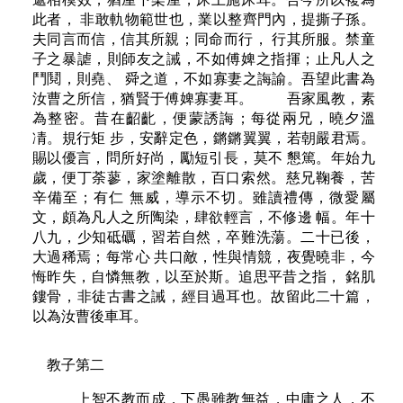
此者， 非敢軌物範世也，業以整齊門內，提撕子孫。
夫同言而信，信其所親；同命而行， 行其所服。禁童
子之暴謔，則師友之誡，不如傅婢之指揮；止凡人之
鬥鬩，則堯、 舜之道，不如寡妻之誨諭。吾望此書為
汝曹之所信，猶賢于傅婢寡妻耳。 吾家風教，素
為整密。昔在齠齔，便蒙誘誨；每從兩兄，曉夕溫
凊。規行矩 步，安辭定色，鏘鏘翼翼，若朝嚴君焉。
賜以優言，問所好尚，勵短引長，莫不 懇篤。年始九
歲，便丁荼蓼，家塗離散，百口索然。慈兄鞠養，苦
辛備至；有仁 無威，導示不切。雖讀禮傳，微愛屬
文，頗為凡人之所陶染，肆欲輕言，不修邊 幅。年十
八九，少知砥礪，習若自然，卒難洗蕩。二十已後，
大過稀焉；每常心 共口敵，性與情競，夜覺曉非，今
悔昨失，自憐無教，以至於斯。追思平昔之指， 銘肌
鏤骨，非徒古書之誡，經目過耳也。故留此二十篇，
以為汝曹後車耳。
教子第二
上智不教而成，下愚雖教無益，中庸之人，不