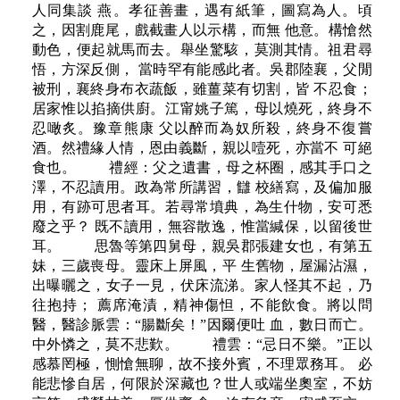
人同集談 燕。孝征善畫，遇有紙筆，圖寫為人。頃
之，因割鹿尾，戲截畫人以示構，而無 他意。構愴然
動色，便起就馬而去。舉坐驚駭，莫測其情。祖君尋
悟，方深反側， 當時罕有能感此者。吳郡陸襄，父閒
被刑，襄終身布衣蔬飯，雖薑菜有切割，皆 不忍食；
居家惟以掐摘供廚。江甯姚子篤，母以燒死，終身不
忍噉炙。豫章熊康 父以醉而為奴所殺，終身不復嘗
酒。然禮緣人情，恩由義斷，親以噎死，亦當不 可絕
食也。 禮經：父之遺書，母之杯圈，感其手口之
澤，不忍讀用。政為常所講習，讎 校繕寫，及偏加服
用，有跡可思者耳。若尋常墳典，為生什物，安可悉
廢之乎？ 既不讀用，無容散逸，惟當緘保，以留後世
耳。 思魯等第四舅母，親吳郡張建女也，有第五
妹，三歲喪母。靈床上屏風，平 生舊物，屋漏沾濕，
出曝曬之，女子一見，伏床流涕。家人怪其不起，乃
往抱持； 薦席淹漬，精神傷怛，不能飲食。將以問
醫，醫診脈雲：“腸斷矣！”因爾便吐 血，數日而亡。
中外憐之，莫不悲歎。 禮雲：“忌日不樂。”正以
感慕罔極，惻愴無聊，故不接外賓，不理眾務耳。 必
能悲慘自居，何限於深藏也？世人或端坐奧室，不妨