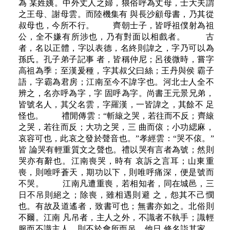
為 某姓姨。中外丈人之婦，猥俗呼為丈母，士大夫謂
之王母、謝母雲。而陸機集有 與長沙顧母書，乃其從
叔母也，今所不行。 齊朝士子，皆呼祖僕射為祖
公，全不嫌有所涉也，乃有對面以相戲者。 古
者，名以正體，字以表德，名終則諱之，字乃可以為
孫氏。孔子弟子記事 者，皆稱仲尼；呂後微時，嘗字
高祖為季；至漢爰種，字其叔父曰絲；王丹與侯 霸子
語，字霸為君房；江南至今不諱字也。河北士人全不
辨之，名亦呼為字，字 固呼為字。尚書王元景兄弟，
皆號名人，其父名雲，字羅漢，一皆諱之，其餘不 足
怪也。 禮閒傳雲：“斬縗之哭，若往而不反；齊縗
之哭，若往而反；大功之哭，三 曲而偯；小功緦麻，
哀容可也，此哀之發於聲音也。”孝經雲：“哭不偯。”
皆 論哭有輕重質文之聲也。禮以哭有言者為號；然則
哭亦有辭也。江南喪哭，時有 哀訴之言耳；山東重
喪，則唯呼蒼天，期功以下，則唯呼痛深，便是號而
不哭。 江南凡遭重喪，若相知者，同在城邑，三
日不吊則絕之；除喪，雖相遇則避 之，怨其不己憫
也。有故及道遙者，致書可也；無書亦如之。北俗則
不爾。江南 凡吊者，主人之外，不識者不執手；識輕
服而不識主人，則不於會所而吊，他日 修名詣其家。