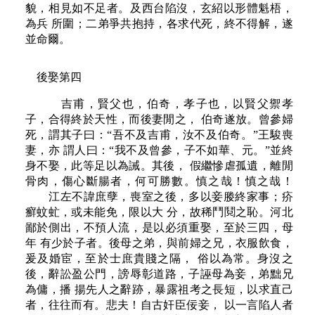
貌，相見如不足者。及西台陷沒，玄紹以形體魁梧，
為兵 所圍；二弟爭共抱持，各求代死，終不得解，遂
並命爾。
後娶第四
吉甫，賢父也，伯奇，孝子也，以賢父禦孝
子，合得終於天性，而後妻閒之， 伯奇遂放。曾參婦
死，謂其子曰：“吾不及吉甫，汝不及伯奇。”王駿喪
妻，亦 謂人曰：“我不及曾參，子不如華、元。”並終
身不娶，此等足以為誡。其後， 假繼慘虐孤遺，離閒
骨肉，傷心斷腸者，何可勝數。慎之哉！慎之哉！
江左不諱庶孽，喪室之後，多以妾媵終家事；疥
癬蚊虻，或未能免，限以大 分，故稀鬥鬩之恥。河北
鄙於側出，不預人流，是以必須重娶，至於三四，母
年 有少於子者。後母之弟，與前婦之兄，衣服飲食，
爰及婚宦，至於士庶貴賤之隔， 俗以為常。身沒之
後，辭訟盈公門，謗辱彰道路，子誣母為妾，弟黜兄
為傭，播 揚先人之辭跡，暴露祖考之長短，以求直己
者，往往而有。悲夫！自古奸臣佞妾， 以一言陷人者