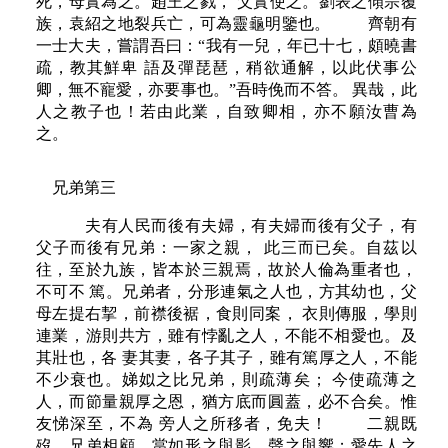
死，母實為之。趙王之戮， 父實使之。劉表之傾宗覆
族，袁紹之地裂兵亡，可為靈龜明鑒也。 齊朝有
一士大夫，嘗謂吾曰：“我有一兒，年已十七，頗曉書
疏，教其鮮卑 語及彈琵琶，稍欲通解，以此伏事公
卿，無不寵愛，亦要事也。”吾時俛而不答。 異哉，此
人之教子也！若由此業，自致卿相，亦不願汝曹為
之。
兄弟第三
夫有人民而後有夫婦，有夫婦而後有父子，有
父子而後有兄弟：一家之親， 此三而已矣。自茲以
往，至於九族，皆本於三親焉，故於人倫為重者也，
不可不 篤。兄弟者，分形連氣之人也，方其幼也，父
母左提右挈，前襟後裾，食則同案， 衣則傳服，學則
連業，游則共方，雖有悖亂之人，不能不相愛也。及
其壯也，各 妻其妻，各子其子，雖有篤厚之人，不能
不少衰也。娣姒之比兄弟，則疏薄矣； 今使疏薄之
人，而節量親厚之恩，猶方底而圓蓋，必不合矣。惟
友悌深至，不為 旁人之所移者，免夫！ 二親既
歿，兄弟相顧，當如形之與影，聲之與響；愛先人之