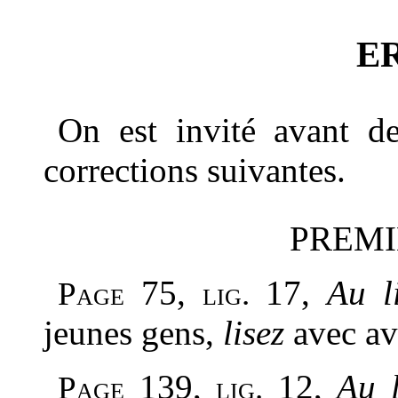
E
On est invité avant de
corrections suivantes.
PREMI
75,
17,
Au l
Page
lig.
jeunes gens,
lisez
avec av
139,
12,
Au 
Page
lig.