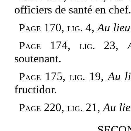
officiers de santé en chef
170,
4,
Au lieu
Page
lig.
174,
23,
Page
lig.
soutenant.
175,
19,
Au l
Page
lig.
fructidor.
220,
21,
Au li
Page
lig.
SECON