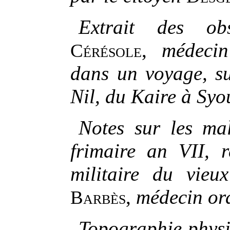
Extrait des ob
,
médecin
Cérésole
dans un voyage, su
Nil, du Kaire à Syo
Notes sur les ma
frimaire an VII, r
militaire du vieu
,
médecin ord
Barbès
Topographie physi