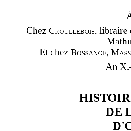
À
Chez
, librair
Croullebois
Mathu
Et chez
,
Bossange
Mass
An X
HISTOI
DE 
D'