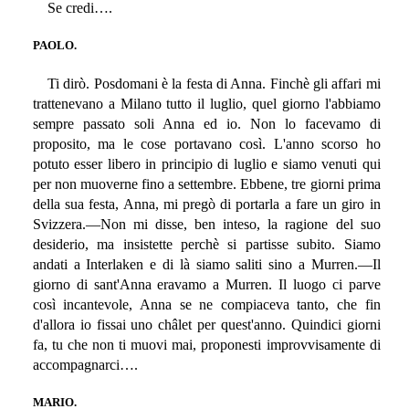
Se credi….
PAOLO.
Ti dirò. Posdomani è la festa di Anna. Finchè gli affari mi
trattenevano a Milano tutto il luglio, quel giorno l'abbiamo
sempre passato soli Anna ed io. Non lo facevamo di
proposito, ma le cose portavano così. L'anno scorso ho
potuto esser libero in principio di luglio e siamo venuti qui
per non muoverne fino a settembre. Ebbene, tre giorni prima
della sua festa, Anna, mi pregò di portarla a fare un giro in
Svizzera.—Non mi disse, ben inteso, la ragione del suo
desiderio, ma insistette perchè si partisse subito. Siamo
andati a Interlaken e di là siamo saliti sino a Murren.—Il
giorno di sant'Anna eravamo a Murren. Il luogo ci parve
così incantevole, Anna se ne compiaceva tanto, che fin
d'allora io fissai uno châlet per quest'anno. Quindici giorni
fa, tu che non ti muovi mai, proponesti improvvisamente di
accompagnarci….
MARIO.