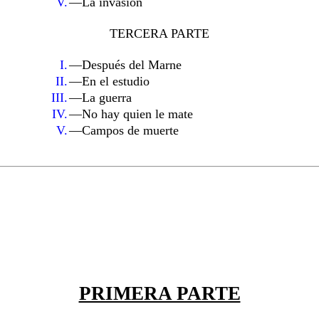
V.
—La invasión
TERCERA PARTE
I.
—Después del Marne
II.
—En el estudio
III.
—La guerra
IV.
—No hay quien le mate
V.
—Campos de muerte
PRIMERA PARTE