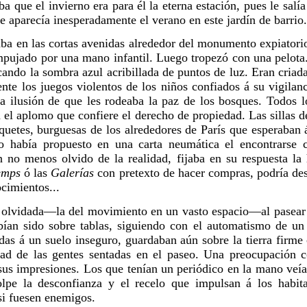
 que el invierno era para él la eterna estación, pues le salí
le aparecía inesperadamente el verano en este jardín de barrio
ba en las cortas avenidas alrededor del monumento expiatorio
mpujado por una mano infantil. Luego tropezó con una pelota.
scando la sombra azul acribillada de puntos de luz. Eran criad
nte los juegos violentos de los niños confiados á su vigilan
 la ilusión de que les rodeaba la paz de los bosques. Todos 
 el aplomo que confiere el derecho de propiedad. Las sillas de
quetes, burguesas de los alrededores de París que esperaban 
io había propuesto en una carta neumática el encontrarse 
n no menos olvido de la realidad, fijaba en su respuesta la
emps
ó las
Galerías
con pretexto de hacer compras, podría desli
cimientos...
olvidada—la del movimiento en un vasto espacio—al pasear h
bían sido sobre tablas, siguiendo con el automatismo de un 
das á un suelo inseguro, guardaban aún sobre la tierra firme 
idad de las gentes sentadas en el paseo. Una preocupación 
sus impresiones. Los que tenían un periódico en la mano veía
olpe la desconfianza y el recelo que impulsan á los habita
si fuesen enemigos.