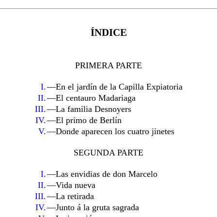
ÍNDICE
PRIMERA PARTE
I.
—En el jardín de la Capilla Expiatoria
II.
—El centauro Madariaga
III.
—La familia Desnoyers
IV.
—El primo de Berlín
V.
—Donde aparecen los cuatro jinetes
SEGUNDA PARTE
I.
—Las envidias de don Marcelo
II.
—Vida nueva
III.
—La retirada
IV.
—Junto á la gruta sagrada