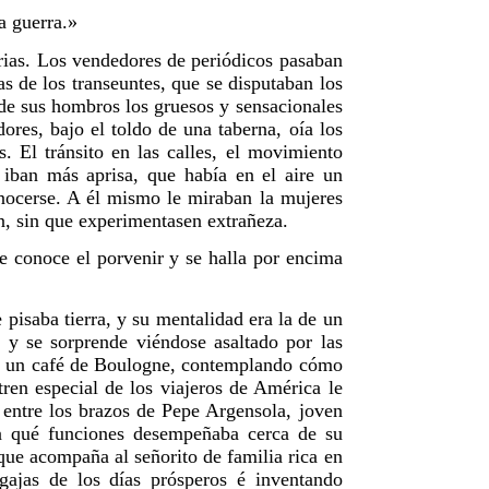
a guerra.»
arias. Los vendedores de periódicos pasaban
as de los transeuntes, que se disputaban los
 de sus hombros los gruesos y sensacionales
dores, bajo el toldo de una taberna, oía los
 El tránsito en las calles, el movimiento
 iban más aprisa, que había en el aire un
onocerse. A él mismo le miraban la mujeres
ón, sin que experimentasen extrañeza.
ue conoce el porvenir y se halla por encima
pisaba tierra, y su mentalidad era la de un
, y se sorprende viéndose asaltado por las
en un café de Boulogne, contemplando cómo
tren especial de los viajeros de América le
 entre los brazos de Pepe Argensola, joven
za qué funciones desempeñaba cerca de su
que acompaña al señorito de familia rica en
igajas de los días prósperos é inventando