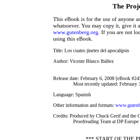
The Proj
This eBook is for the use of anyone an
whatsoever. You may copy it, give it 
www.gutenberg.org
. If you are not l
using this eBook.
Title
: Los cuatro jinetes del apocalipsis
Author
: Vicente Blasco Ibáñez
Release date
: February 6, 2008 [eBook #24
Most recently updated: February 
Language
: Spanish
Other information and formats
:
www.gutenb
Credits
: Produced by Chuck Greif and the O
Proofreading Team at DP Europe (h
*** START OF THE 