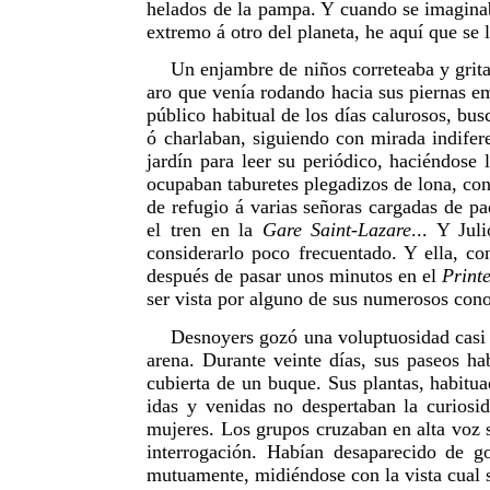
helados de la pampa. Y cuando se imaginaba
extremo á otro del planeta, he aquí que se 
Un enjambre de niños correteaba y grita
aro que venía rodando hacia sus piernas e
público habitual de los días calurosos, bu
ó charlaban, siguiendo con mirada indifere
jardín para leer su periódico, haciéndose
ocupaban taburetes plegadizos de lona, con
de refugio á varias señoras cargadas de pa
el tren en la
Gare Saint-Lazare
... Y Jul
considerarlo poco frecuentado. Y ella, co
después de pasar unos minutos en el
Print
ser vista por alguno de sus numerosos cono
Desnoyers gozó una voluptuosidad casi 
arena. Durante veinte días, sus paseos ha
cubierta de un buque. Sus plantas, habitua
idas y venidas no despertaban la curios
mujeres. Los grupos cruzaban en alta voz 
interrogación. Habían desaparecido de g
mutuamente, midiéndose con la vista cual 