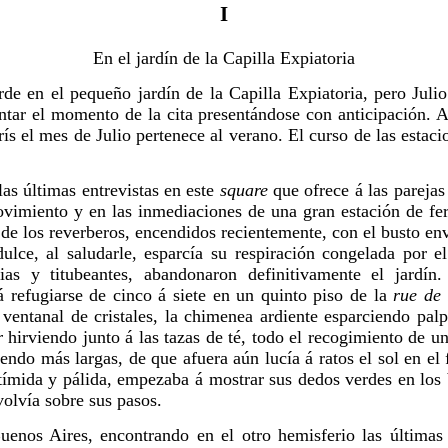
I
En el jardín de la Capilla Expiatoria
rde en el pequeño jardín de la Capilla Expiatoria, pero Juli
tar el momento de la cita presentándose con anticipación. A
ís el mes de Julio pertenece al verano. El curso de las estac
as últimas entrevistas en este
square
que ofrece á las parejas
imiento y en las inmediaciones de una gran estación de ferr
z de los reverberos, encendidos recientemente, con el busto en
ulce, al saludarle, esparcía su respiración congelada por e
rias y titubeantes, abandonaron definitivamente el jardí
 refugiarse de cinco á siete en un quinto piso de la
rue de
l ventanal de cristales, la chimenea ardiente esparciendo pa
r
hirviendo junto á las tazas de té, todo el recogimiento de un
iendo más largas, de que afuera aún lucía á ratos el sol en el
ímida y pálida, empezaba á mostrar sus dedos verdes en los 
volvía sobre sus pasos.
uenos Aires, encontrando en el otro hemisferio las últimas 