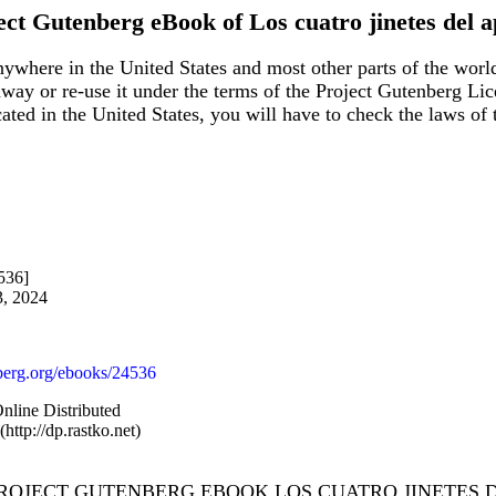
ect Gutenberg eBook of
Los cuatro jinetes del a
ywhere in the United States and most other parts of the world
away or re-use it under the terms of the Project Gutenberg Lic
ocated in the United States, you will have to check the laws o
536]
3, 2024
erg.org/ebooks/24536
nline Distributed
ttp://dp.rastko.net)
PROJECT GUTENBERG EBOOK LOS CUATRO JINETES D