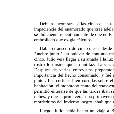
Debían encontrarse á las cinco de la ta
impaciencia del enamorado que cree adelan
se dió cuenta repentinamente de que en Par
embrollado que exigía cálculos.
Habían transcurrido cinco meses desde l
fúnebre junto á un bulevar de continuo mov
cinco. Julio veía llegar á su amada á la lu
rostro lo mismo que un antifaz. La voz d
Después de varias entrevistas preparato
importancia del hecho consumado, y fué á
pintor. Las cortinas bien corridas sobre e
habitación, el monótono canto del
samova
permitió enterarse de que las tardes iban s
nubes, y que la primavera, una primavera t
mordeduras del invierno, negro jabalí que 
Luego, Julio había hecho un viaje á B