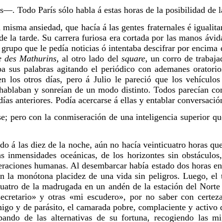
. Todo París sólo habla á estas horas de la posibilidad de l
a misma ansiedad, que hacía á las gentes fraternales é igualit
e la tarde. Su carrera furiosa era cortada por las manos ávid
 grupo que le pedía noticias ó intentaba descifrar por encima
e des Mathurins
, al otro lado del
square
, un corro de trabaja
sus palabras agitando el periódico con ademanes oratorios.
n los otros días, pero á Julio le pareció que los vehículos
 hablaban y sonreían de un modo distinto. Todos parecían c
 días anteriores. Podía acercarse á ellas y entablar conversaci
se; pero con la conmiseración de una inteligencia superior q
o á las diez de la noche, aún no hacía veinticuatro horas que 
s inmensidades oceánicas, de los horizontes sin obstáculos
eraciones humanas. Al desembarcar había estado dos horas 
n la monótona placidez de una vida sin peligros. Luego, el 
cuatro de la madrugada en un andén de la estación del Norte
ecretario» y otras «mi escudero», por no saber con certe
igo y de parásito, el camarada pobre, complaciente y activo 
ipando de las alternativas de su fortuna, recogiendo las m