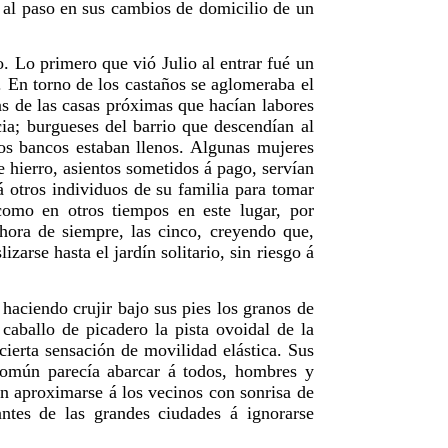
a al paso en sus cambios de domicilio de un
.
. Lo primero que vió Julio al entrar fué un
 En torno de los castaños se aglomeraba el
as de las casas próximas que hacían labores
cia; burgueses del barrio que descendían al
los bancos estaban llenos. Algunas mujeres
 hierro, asientos sometidos á pago, servían
á otros individuos de su familia para tomar
como en otros tiempos en este lugar, por
 hora de siempre, las cinco, creyendo que,
zarse hasta el jardín solitario, sin riesgo á
aciendo crujir bajo sus pies los granos de
caballo de picadero la pista ovoidal de la
cierta sensación de movilidad elástica. Sus
común parecía abarcar á todos, hombres y
n aproximarse á los vecinos con sonrisa de
ntes de las grandes ciudades á ignorarse