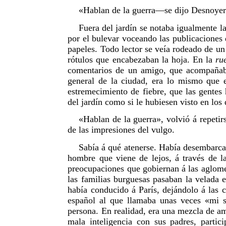
«Hablan de la guerra—se dijo Desnoyers—
Fuera del jardín se notaba igualmente l
por el bulevar voceando las publicaciones d
papeles. Todo lector se veía rodeado de un
rótulos que encabezaban la hoja. En la
ru
comentarios de un amigo, que acompañaba 
general de la ciudad, era lo mismo que e
estremecimiento de fiebre, que las gentes
del jardín como si le hubiesen visto en los
«Hablan de la guerra», volvió á repetir
de las impresiones del vulgo.
Sabía á qué atenerse. Había desembarcad
hombre que viene de lejos, á través de la
preocupaciones que gobiernan á las aglom
las familias burguesas pasaban la velada e
había conducido á París, dejándolo á las 
español al que llamaba unas veces «mi s
persona. En realidad, era una mezcla de am
mala inteligencia con sus padres, partic