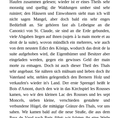
Haufen zusammen gelesen; wieder ist er eines Theils sehr
morastig und quellig; die Waldungen umher sind sehr
ruiniret; den Häusern und Einwohnern sieht man ich will
nicht sagen Mangel, aber doch bald ein sehr enges
Bedürfniß an. Sie gehören fast als Leibeigne an die
Canonici von St. Claude, sie sind an die Erde gebunden,
viele Abgaben liegen auf ihnen (sujets à la main morte et au
droit de la suite), wovon mündlich ein mehreres, wie auch
von dem neusten Edict des Königs, wodurch das droit de la
suite aufgehoben wird, die Eigenthümer und Besitzer aber
eingeladen werden, gegen ein gewisses Geld der main
morte zu entsagen. Doch ist auch dieser Theil des Thals
sehr angebaut. Sie nähren sich mühsam und lieben doch ihr
Vaterland sehr, stehlen gelegentlich den Bernern Holz und
verkaufen's wieder in's Land. Der erste Sprengel heißt le
Bois d'Amont, durch den wir in das Kirchspiel les Rousses
kamen, wo wir den kleinen Lac des Rousses und les sept
Moncels, sieben kleine, verschieden gestaltete und
verbundene Hügel, die mittägige Gränze des Thals, vor uns
sahen. Wir kamen bald auf die neue Straße, die aus dem
Pays de Vaud nach Paris führt; wir folgten ihr eine Weile