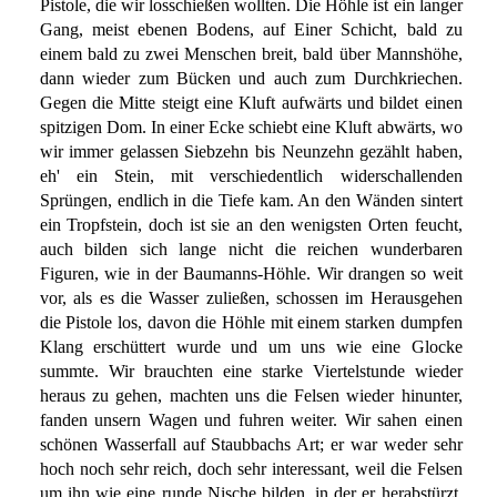
Pistole, die wir losschießen wollten. Die Höhle ist ein langer
Gang, meist ebenen Bodens, auf Einer Schicht, bald zu
einem bald zu zwei Menschen breit, bald über Mannshöhe,
dann wieder zum Bücken und auch zum Durchkriechen.
Gegen die Mitte steigt eine Kluft aufwärts und bildet einen
spitzigen Dom. In einer Ecke schiebt eine Kluft abwärts, wo
wir immer gelassen Siebzehn bis Neunzehn gezählt haben,
eh' ein Stein, mit verschiedentlich widerschallenden
Sprüngen, endlich in die Tiefe kam. An den Wänden sintert
ein Tropfstein, doch ist sie an den wenigsten Orten feucht,
auch bilden sich lange nicht die reichen wunderbaren
Figuren, wie in der Baumanns-Höhle. Wir drangen so weit
vor, als es die Wasser zuließen, schossen im Herausgehen
die Pistole los, davon die Höhle mit einem starken dumpfen
Klang erschüttert wurde und um uns wie eine Glocke
summte. Wir brauchten eine starke Viertelstunde wieder
heraus zu gehen, machten uns die Felsen wieder hinunter,
fanden unsern Wagen und fuhren weiter. Wir sahen einen
schönen Wasserfall auf Staubbachs Art; er war weder sehr
hoch noch sehr reich, doch sehr interessant, weil die Felsen
um ihn wie eine runde Nische bilden, in der er herabstürzt,