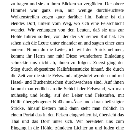
zu tragen und sie an ihren Blicken zu vergülden. Der obere
Himmel war ganz rein, nur wenige durchleuchtete
Wolkenstreifen zogen quer darüber hin. Balme ist ein
elendes Dorf, unfern vom Weg, wo sich eine Felsschlucht
wendet. Wir verlangten von den Leuten, daß sie uns zur
Höhle führen sollten, von der der Ort seinen Ruf hat. Da
sahen sich die Leute unter einander an und sagten einer zum
andern: Nimm du die Leiter, ich will den Strick nehmen,
kommt ihr Herrn nur mit! Diese wunderbare Einladung
schreckte uns nicht ab, ihnen zu folgen. Zuerst ging der
Stieg durch abgestürzte Kalkfelsenstücke hinauf, die durch
die Zeit vor die steile Felswand aufgestufet worden und mit
Hasel- und Buchenbüschen durchwachsen sind. Auf ihnen
kommt man endlich an die Schicht der Felswand, wo man
mühselig und leidig, auf der Leiter und Felsstufen, mit
Hülfe übergebogener Nußbaum-Äste und daran befestigter
Stricke, hinauf klettern muß dann steht man fröhlich in
einem Portal das in den Felsen eingewittert ist, übersieht das
Thal und das Dorf unter sich. Wir bereiteten uns zum
Eingang in die Höhle, zündeten Lichter an und luden eine