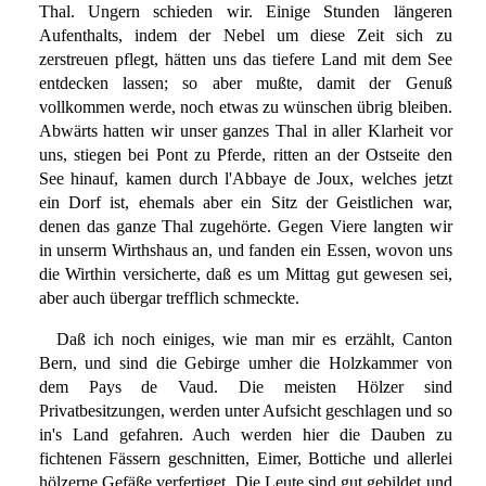
Thal. Ungern schieden wir. Einige Stunden längeren
Aufenthalts, indem der Nebel um diese Zeit sich zu
zerstreuen pflegt, hätten uns das tiefere Land mit dem See
entdecken lassen; so aber mußte, damit der Genuß
vollkommen werde, noch etwas zu wünschen übrig bleiben.
Abwärts hatten wir unser ganzes Thal in aller Klarheit vor
uns, stiegen bei Pont zu Pferde, ritten an der Ostseite den
See hinauf, kamen durch l'Abbaye de Joux, welches jetzt
ein Dorf ist, ehemals aber ein Sitz der Geistlichen war,
denen das ganze Thal zugehörte. Gegen Viere langten wir
in unserm Wirthshaus an, und fanden ein Essen, wovon uns
die Wirthin versicherte, daß es um Mittag gut gewesen sei,
aber auch übergar trefflich schmeckte.
Daß ich noch einiges, wie man mir es erzählt, Canton
Bern, und sind die Gebirge umher die Holzkammer von
dem Pays de Vaud. Die meisten Hölzer sind
Privatbesitzungen, werden unter Aufsicht geschlagen und so
in's Land gefahren. Auch werden hier die Dauben zu
fichtenen Fässern geschnitten, Eimer, Bottiche und allerlei
hölzerne Gefäße verfertiget. Die Leute sind gut gebildet und