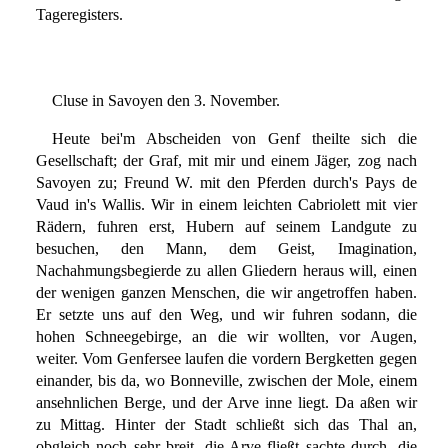
Tageregisters.
Cluse in Savoyen den 3. November.
Heute bei'm Abscheiden von Genf theilte sich die
Gesellschaft; der Graf, mit mir und einem Jäger, zog nach
Savoyen zu; Freund W. mit den Pferden durch's Pays de
Vaud in's Wallis. Wir in einem leichten Cabriolett mit vier
Rädern, fuhren erst, Hubern auf seinem Landgute zu
besuchen, den Mann, dem Geist, Imagination,
Nachahmungsbegierde zu allen Gliedern heraus will, einen
der wenigen ganzen Menschen, die wir angetroffen haben.
Er setzte uns auf den Weg, und wir fuhren sodann, die
hohen Schneegebirge, an die wir wollten, vor Augen,
weiter. Vom Genfersee laufen die vordern Bergketten gegen
einander, bis da, wo Bonneville, zwischen der Mole, einem
ansehnlichen Berge, und der Arve inne liegt. Da aßen wir
zu Mittag. Hinter der Stadt schließt sich das Thal an,
obgleich noch sehr breit, die Arve fließt sachte durch, die