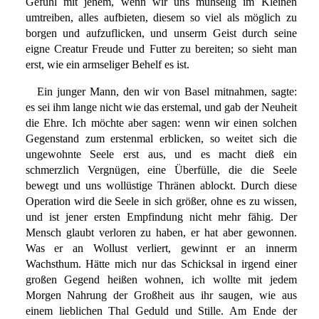
Gefühl mit jenem, wenn wir uns mühselig im Kleinen
umtreiben, alles aufbieten, diesem so viel als möglich zu
borgen und aufzuflicken, und unserm Geist durch seine
eigne Creatur Freude und Futter zu bereiten; so sieht man
erst, wie ein armseliger Behelf es ist.
Ein junger Mann, den wir von Basel mitnahmen, sagte:
es sei ihm lange nicht wie das erstemal, und gab der Neuheit
die Ehre. Ich möchte aber sagen: wenn wir einen solchen
Gegenstand zum erstenmal erblicken, so weitet sich die
ungewohnte Seele erst aus, und es macht dieß ein
schmerzlich Vergnügen, eine Überfülle, die die Seele
bewegt und uns wollüstige Thränen ablockt. Durch diese
Operation wird die Seele in sich größer, ohne es zu wissen,
und ist jener ersten Empfindung nicht mehr fähig. Der
Mensch glaubt verloren zu haben, er hat aber gewonnen.
Was er an Wollust verliert, gewinnt er an innerm
Wachsthum. Hätte mich nur das Schicksal in irgend einer
großen Gegend heißen wohnen, ich wollte mit jedem
Morgen Nahrung der Großheit aus ihr saugen, wie aus
einem lieblichen Thal Geduld und Stille. Am Ende der