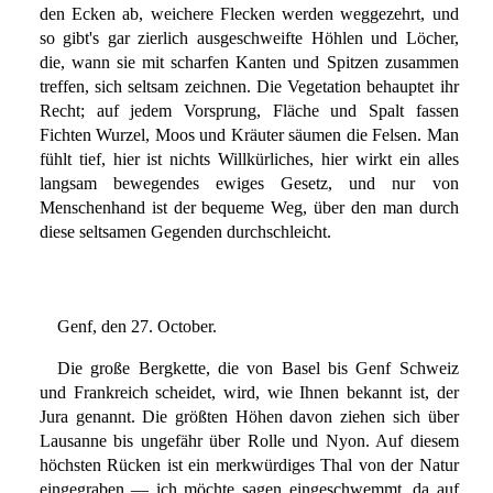
den Ecken ab, weichere Flecken werden weggezehrt, und
so gibt's gar zierlich ausgeschweifte Höhlen und Löcher,
die, wann sie mit scharfen Kanten und Spitzen zusammen
treffen, sich seltsam zeichnen. Die Vegetation behauptet ihr
Recht; auf jedem Vorsprung, Fläche und Spalt fassen
Fichten Wurzel, Moos und Kräuter säumen die Felsen. Man
fühlt tief, hier ist nichts Willkürliches, hier wirkt ein alles
langsam bewegendes ewiges Gesetz, und nur von
Menschenhand ist der bequeme Weg, über den man durch
diese seltsamen Gegenden durchschleicht.
Genf, den 27. October.
Die große Bergkette, die von Basel bis Genf Schweiz
und Frankreich scheidet, wird, wie Ihnen bekannt ist, der
Jura genannt. Die größten Höhen davon ziehen sich über
Lausanne bis ungefähr über Rolle und Nyon. Auf diesem
höchsten Rücken ist ein merkwürdiges Thal von der Natur
eingegraben — ich möchte sagen eingeschwemmt, da auf