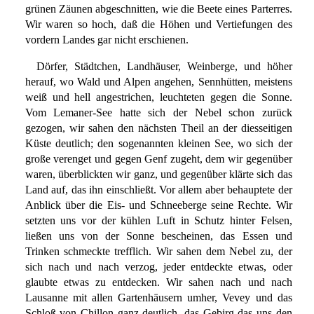
grünen Zäunen abgeschnitten, wie die Beete eines Parterres.
Wir waren so hoch, daß die Höhen und Vertiefungen des
vordern Landes gar nicht erschienen.
Dörfer, Städtchen, Landhäuser, Weinberge, und höher
herauf, wo Wald und Alpen angehen, Sennhütten, meistens
weiß und hell angestrichen, leuchteten gegen die Sonne.
Vom Lemaner-See hatte sich der Nebel schon zurück
gezogen, wir sahen den nächsten Theil an der diesseitigen
Küste deutlich; den sogenannten kleinen See, wo sich der
große verenget und gegen Genf zugeht, dem wir gegenüber
waren, überblickten wir ganz, und gegenüber klärte sich das
Land auf, das ihn einschließt. Vor allem aber behauptete der
Anblick über die Eis- und Schneeberge seine Rechte. Wir
setzten uns vor der kühlen Luft in Schutz hinter Felsen,
ließen uns von der Sonne bescheinen, das Essen und
Trinken schmeckte trefflich. Wir sahen dem Nebel zu, der
sich nach und nach verzog, jeder entdeckte etwas, oder
glaubte etwas zu entdecken. Wir sahen nach und nach
Lausanne mit allen Gartenhäusern umher, Vevey und das
Schloß von Chillon ganz deutlich, das Gebirg das uns den