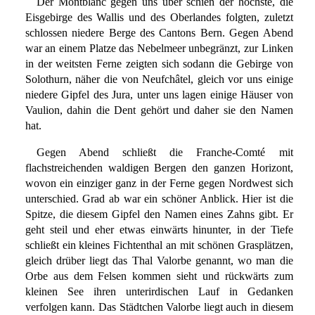
Der Montblanc gegen uns über schien der höchste, die
Eisgebirge des Wallis und des Oberlandes folgten, zuletzt
schlossen niedere Berge des Cantons Bern. Gegen Abend
war an einem Platze das Nebelmeer unbegränzt, zur Linken
in der weitsten Ferne zeigten sich sodann die Gebirge von
Solothurn, näher die von Neufchâtel, gleich vor uns einige
niedere Gipfel des Jura, unter uns lagen einige Häuser von
Vaulion, dahin die Dent gehört und daher sie den Namen
hat.
Gegen Abend schließt die Franche-Comté mit
flachstreichenden waldigen Bergen den ganzen Horizont,
wovon ein einziger ganz in der Ferne gegen Nordwest sich
unterschied. Grad ab war ein schöner Anblick. Hier ist die
Spitze, die diesem Gipfel den Namen eines Zahns gibt. Er
geht steil und eher etwas einwärts hinunter, in der Tiefe
schließt ein kleines Fichtenthal an mit schönen Grasplätzen,
gleich drüber liegt das Thal Valorbe genannt, wo man die
Orbe aus dem Felsen kommen sieht und rückwärts zum
kleinen See ihren unterirdischen Lauf in Gedanken
verfolgen kann. Das Städtchen Valorbe liegt auch in diesem