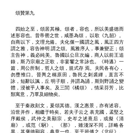
頌贊第九
四始之至，頌居其極。頌者，容也，所以美盛德而
述形容也。昔帝嚳之世，咸墨為頌， 以歌《九韶》。
自商以下，文理允備。夫化偃一國謂之風，風正四方
謂之雅，容告神明 謂之頌。風雅序人，事兼變正；頌
主告神，義必純美。魯國以公旦次編，商人以前王追
錄，斯乃宗廟之正歌，非宴饗之常詠也。《時邁》一
篇，周公所制，哲人之頌，規式存 焉。夫民各有心，
勿壅惟口。晉輿之稱原田，魯民之刺裘縪，直言不
詠，短辭以諷，丘 明子順，并謂為誦，斯則野誦之變
體，浸被乎人事矣。及三閭《橘頌》，情采芬芳，比
類寓意，乃覃及細物矣。
至于秦政刻文，爰頌其德。漢之惠景，亦有述容。
沿世并作，相繼于時矣。若夫子云之 表充國，孟堅之
序戴侯，武仲之美顯宗，史岑之述熹后，或擬《清
廟》，或范《駉》、 《那》，雖淺深不同，詳略各
異，其褒德顯容，典章一也。至于班傅之《北征》、