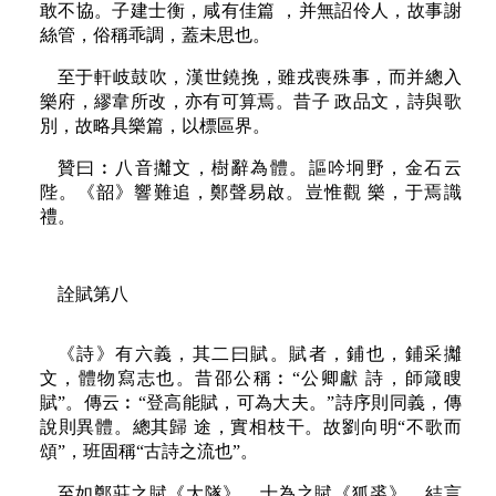
敢不協。子建士衡，咸有佳篇 ，并無詔伶人，故事謝
絲管，俗稱乖調，蓋未思也。
至于軒岐鼓吹，漢世鐃挽，雖戎喪殊事，而并總入
樂府，繆韋所改，亦有可算焉。昔子 政品文，詩與歌
別，故略具樂篇，以標區界。
贊曰︰八音攡文，樹辭為體。謳吟坰野，金石云
陛。《韶》響難追，鄭聲易啟。豈惟觀 樂，于焉識
禮。
詮賦第八
《詩》有六義，其二曰賦。賦者，鋪也，鋪采攡
文，體物寫志也。昔邵公稱︰“公卿獻 詩，師箴瞍
賦”。傳云︰“登高能賦，可為大夫。”詩序則同義，傳
說則異體。總其歸 途，實相枝干。故劉向明“不歌而
頌”，班固稱“古詩之流也”。
至如鄭莊之賦《大隧》，士為之賦《狐裘》，結言