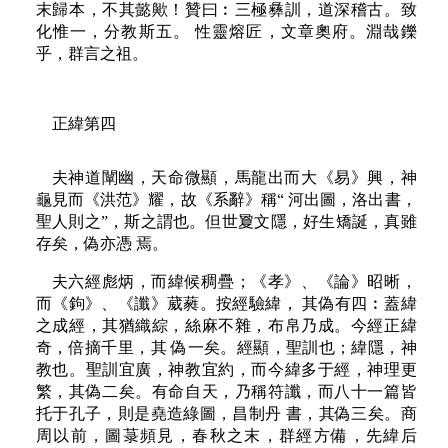
末歸本，不其懿歟！贊曰︰三極彝訓，道深稽古。致
化惟一，分教斯五。 性靈熔匠，文章奧府。淵哉鑠
乎，群言之祖。
正緯第四
夫神道闡幽，天命微顯，馬龍出而大《易》興，神
龜見而《洪范》耀，故《系辭》稱“ 河出圖，洛出書，
聖人則之”，斯之謂也。但世夐文隱，好生矯誕，真雖
存矣，偽亦憑 焉。
夫六經彪炳，而緯候稠疊；《孝》、《論》昭晰，
而《鉤》、《讖》葳蕤。按經驗緯， 其偽有四︰蓋緯
之成經，其猶織綜，絲麻不雜，布帛乃成。今經正緯
奇，倍摘千里，其 偽一矣。經顯，聖訓也；緯隱，神
教也。聖訓宜廣，神教宜約，而今緯多于經，神理更
繁，其偽二矣。有命自天，乃稱符讖，而八十一篇皆
托于孔子，則是堯造綠圖，昌制丹 書，其偽三矣。商
周以前，圖菉頻見，春秋之末，群經方備，先緯后