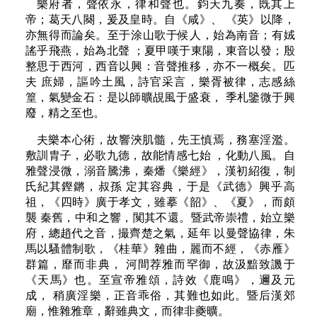
樂府者，聲依永，律和聲也。鈞天九奏，既其上
帝；葛天八闋，爰及皇時。自《咸》、 《英》以降，
亦無得而論矣。至于涂山歌于候人，始為南音；有娀
謠乎飛燕，始為北聲 ；夏甲嘆于東陽，東音以發；殷
整思于西河，西音以興：音聲推移，亦不一概矣。匹
夫 庶婦，謳吟土風，詩官采言，樂胥被律，志感絲
篁，氣變金石：是以師曠覘風于盛衰， 季札鑒微于興
廢，精之至也。
夫樂本心術，故響浹肌髓，先王慎焉，務塞淫濫。
敷訓胄子，必歌九德，故能情感七始 ，化動八風。自
雅聲浸微，溺音騰沸，秦燔《樂經》，漢初紹復，制
氏紀其鏗鏘，叔孫 定其容典，于是《武德》興乎高
祖，《四時》廣于孝文，雖摹《韶》、《夏》，而頗
襲 秦舊，中和之響，闃其不還。暨武帝崇禮，始立樂
府，總趙代之音，撮齊楚之氣，延年 以曼聲協律，朱
馬以騷體制歌，《桂華》雜曲，麗而不經，《赤雁》
群篇，靡而非典， 河間荐雅而罕御，故汲黯致譏于
《天馬》也。至宣帝雅頌，詩效《鹿鳴》，邇及元
成， 稍廣淫樂，正音乖俗，其難也如此。暨后漢郊
廟，惟雜雅章，辭雖典文，而律非夔曠。