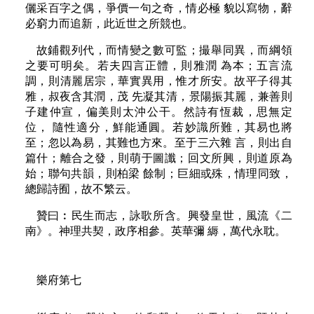
儷采百字之偶，爭價一句之奇，情必極 貌以寫物，辭
必窮力而追新，此近世之所競也。
故鋪觀列代，而情變之數可監；撮舉同異，而綱領
之要可明矣。若夫四言正體，則雅潤 為本；五言流
調，則清麗居宗，華實異用，惟才所安。故平子得其
雅，叔夜含其潤，茂 先凝其清，景陽振其麗，兼善則
子建仲宣，偏美則太沖公干。然詩有恆裁，思無定
位， 隨性適分，鮮能通圓。若妙識所難，其易也將
至；忽以為易，其難也方來。至于三六雜 言，則出自
篇什；離合之發，則萌于圖讖；回文所興，則道原為
始；聯句共韻，則柏梁 餘制；巨細或殊，情理同致，
總歸詩囿，故不繁云。
贊曰︰民生而志，詠歌所含。興發皇世，風流《二
南》。神理共契，政序相參。英華彌 縟，萬代永耽。
樂府第七