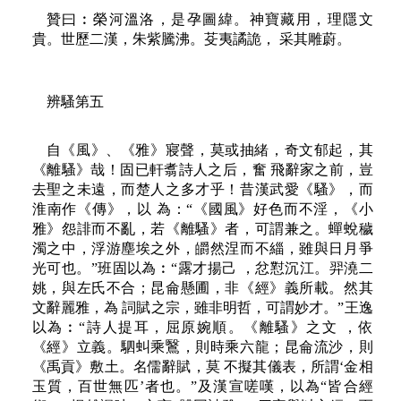
贊曰︰榮河溫洛，是孕圖緯。神寶藏用，理隱文
貴。世歷二漢，朱紫騰沸。芟夷譎詭， 采其雕蔚。
辨騷第五
自《風》、《雅》寢聲，莫或抽緒，奇文郁起，其
《離騷》哉！固已軒翥詩人之后，奮 飛辭家之前，豈
去聖之未遠，而楚人之多才乎！昔漢武愛《騷》，而
淮南作《傳》，以 為：“《國風》好色而不淫，《小
雅》怨誹而不亂，若《離騷》者，可謂兼之。蟬蛻穢
濁之中，浮游塵埃之外，皭然涅而不緇，雖與日月爭
光可也。”班固以為︰“露才揚己 ，忿懟沉江。羿澆二
姚，與左氏不合；昆侖懸圃，非《經》義所載。然其
文辭麗雅，為 詞賦之宗，雖非明哲，可謂妙才。”王逸
以為︰“詩人提耳，屈原婉順。《離騷》之文 ，依
《經》立義。駟虯乘鷖，則時乘六龍；昆侖流沙，則
《禹貢》敷土。名儒辭賦，莫 不擬其儀表，所謂‘金相
玉質，百世無匹’者也。”及漢宣嗟嘆，以為“皆合經