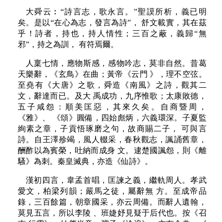
大舜云︰“詩言志，歌永言。”聖謨所析，義已明
矣。是以“在心為志，發言為詩”， 舒文載實，其在茲
乎！詩者，持也，持人情性；三百之蔽，義歸“無
邪”，持之為訓， 有符焉爾。
人稟七情，應物斯感，感物吟志，莫非自然。昔葛
天樂辭，《玄鳥》在曲；黃帝《云門 》，理不空弦。
至堯有《大唐》之歌，舜造《南風》之詩，觀其二
文，辭達而已。及大 禹成功，九序惟歌；太康敗德，
五子咸怨：順美匡惡，其來久矣。自商暨周，
《雅》、 《頌》圓備，四始彪炳，六義環深。子夏監
絢素之章，子貢悟琢磨之句，故商賜二子， 可與言
詩。自王澤殄竭，風人輟采，春秋觀志，諷誦舊章，
酬酢以為賓榮，吐納而成身 文。逮楚國諷怨，則《離
騷》為刺。秦皇滅典，亦造《仙詩》。
漢初四言，韋孟首唱，匡諫之義，繼軌周人。孝武
愛文，柏梁列韻；嚴馬之徒，屬辭無 方。至成帝品
錄，三百餘篇，朝章國采，亦云周備。而辭人遺翰，
莫見五言，所以李陵 、班婕妤見疑于后代也。按《召