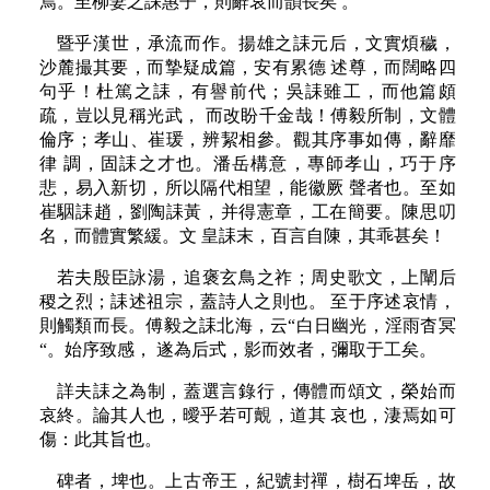
焉。至柳妻之誄惠子，則辭哀而韻長矣 。
暨乎漢世，承流而作。揚雄之誄元后，文實煩穢，
沙麓撮其要，而摯疑成篇，安有累德 述尊，而闊略四
句乎！杜篤之誄，有譽前代；吳誄雖工，而他篇頗
疏，豈以見稱光武， 而改盼千金哉！傅毅所制，文體
倫序；孝山、崔瑗，辨絜相參。觀其序事如傳，辭靡
律 調，固誄之才也。潘岳構意，專師孝山，巧于序
悲，易入新切，所以隔代相望，能徽厥 聲者也。至如
崔駰誄趙，劉陶誄黃，并得憲章，工在簡要。陳思叨
名，而體實繁緩。文 皇誄末，百言自陳，其乖甚矣！
若夫殷臣詠湯，追褒玄鳥之祚；周史歌文，上闡后
稷之烈；誄述祖宗，蓋詩人之則也。 至于序述哀情，
則觸類而長。傅毅之誄北海，云“白日幽光，淫雨杳冥
“。始序致感， 遂為后式，影而效者，彌取于工矣。
詳夫誄之為制，蓋選言錄行，傳體而頌文，榮始而
哀終。論其人也，曖乎若可覿，道其 哀也，淒焉如可
傷：此其旨也。
碑者，埤也。上古帝王，紀號封禪，樹石埤岳，故