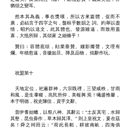
猶頌之變耳。
然本其為義，事在獎嘆，所以古來篇體，促而不
廣，必結言于四字之句，盤桓乎數韻之 詞。約舉以盡
情，昭灼以送文，此其體也。發源雖遠，而致用蓋
寡，大抵所歸，其頌家 之細條乎！
贊曰︰容體底頌，勛業垂贊。鏤影攡聲，文理有
爛。年積愈遠，音徽如旦。降及品物， 炫辭作玩。
祝盟第十
天地定位，祀遍群神，六宗既禋，三望咸秩，甘雨
和風，是生黍稷，兆民所仰，美報興 焉！犧盛惟馨，
本于明德，祝史陳信，資乎文辭。
昔伊耆始蠟，以祭八神。其辭云︰“土反其宅，水歸
其壑，昆虫毋作，草木歸其澤。” 則上皇祝文，爰在茲
矣！舜之祠田云︰“荷此長耜，耕彼南畝，四海俱