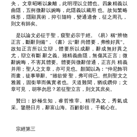
夬， 文章昭晰以象離，此明理以立體也。四象精義以
曲隱，五例微辭以婉晦，此隱義以藏用 也。故知繁略
殊形，隱顯異術，抑引隨時，變通適會，征之周孔，
則文有師矣。
是以論文必征于聖，窺聖必宗于經。《易》稱“辨物
正言，斷辭則備”，《書》云“辭 尚體要，弗惟好異”。
故知正言所以立辯，體要所以成辭，辭成無好異之
尤，辯立有斷 辭之義。雖精義曲隱，無傷其正言；微
辭婉晦，不害其體要。體要與微辭偕通，正言共 精義
并用；聖人之文章，亦可見也。顏闔以為︰“仲尼飾羽
而畫，徒事華辭。”雖欲訾 聖，弗可得已。然則聖文之
雅麗，固銜華而佩實者也。天道難聞，猶或鑽仰；文
章可見 ，胡寧勿思？若征聖立言，則文其庶矣。
贊曰︰妙極生知，睿哲惟宰。精理為文，秀氣成
采。鑒懸日月，辭富山海。百齡影徂， 千載心在。
宗經第三