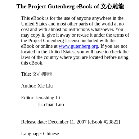
The Project Gutenberg eBook of
文心雕龍
This eBook is for the use of anyone anywhere in the
United States and most other parts of the world at no
cost and with almost no restrictions whatsoever. You
may copy it, give it away or re-use it under the terms of
the Project Gutenberg License included with this
eBook or online at
www.gutenberg.org
. If you are not
located in the United States, you will have to check the
laws of the country where you are located before using
this eBook.
Title
: 文心雕龍
Author
: Xie Liu
Editor
: Jen-shing Li
Li-chian Luo
Release date
: December 11, 2007 [eBook #23822]
Language
: Chinese