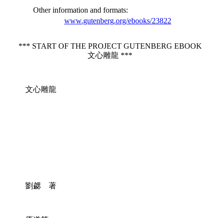
Other information and formats
:
www.gutenberg.org/ebooks/23822
*** START OF THE PROJECT GUTENBERG EBOOK
文心雕龍 ***
文心雕龍
劉勰 著