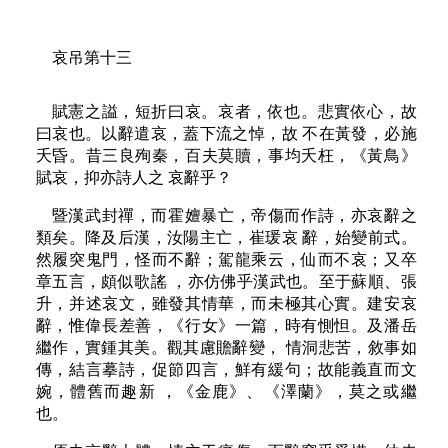
哀吊第十三
賦憲之謚，短折曰哀。哀者，依也。悲實依心，故
曰哀也。以辭遣哀，蓋下流之悼，故 不在黃發，必施
夭昏。昔三良殉秦，百夫莫贖，事均夭枉，《黃鳥》
賦哀，抑亦詩人之 哀辭乎？
暨漢武封禪，而霍嬗暴亡，帝傷而作詩，亦哀辭之
類矣。降及后漢，汝陽主亡，崔瑗哀 辭，始變前式。
然履突鬼門，怪而不辭；駕龍乘云，仙而不哀；又卒
章五言，頗似歌謠 ，亦仿佛乎漢武也。至于蘇順、張
升，并述哀文，雖發其情華，而未極其心實。建安哀
辭，惟偉長差善，《行女》一篇，時有惻怛。及潘岳
繼作，實鍾其美。觀其慮贍辭變， 情洞悲苦，敘事如
傳，結言摹詩，促節四言，鮮有緩句；故能義直而文
婉，體舊而趣新 ，《金鹿》、《澤蘭》，莫之或繼
也。