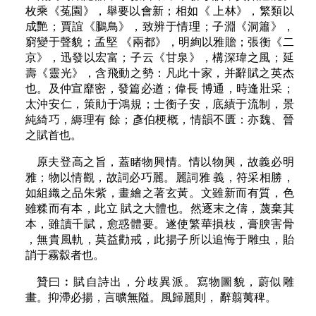
枚乘《菟園》，舉要以會新；相如《 上林》，繁類以
成艷；賈誼《鵩鳥》，致辨于情理；子淵《洞簫》，
窮變于聲貌；孟堅 《兩都》，明絢以雅贍；張衡《二
京》，迅發以宏富；子云《甘泉》，構深瑋之風；延
壽《靈光》，含飛動之勢：凡此十家，并辭賦之英杰
也。及仲宣靡密，發篇必遒；偉長 博通，時逢壯采；
太沖安仁，策勛于鴻規；士衡子安，底績于流制，景
純綺巧，縟理有 餘；彥伯梗概，情韻不匱：亦魏、晉
之賦首也。
原夫登高之旨，蓋睹物興情。情以物興，故義必明
雅；物以情觀，故詞必巧麗。麗詞雅 義，符采相勝，
如組織之品朱紫，畫繪之著玄黃。文雖新而有質，色
雖糅而有本，此立 賦之大體也。然逐末之儔，蔑棄其
本，雖讀千賦，愈惑體要。遂使繁華損枝，膏腴害骨
，無貴風軌，莫益勸戒，此揚子所以追悔于雕虫，貽
誚于霧縠者也。
贊曰︰賦自詩出，分歧異派。寫物圖貌，蔚似雕
畫。抑滯必揚，言曠無隘。風歸麗則， 辭翦荑稗。