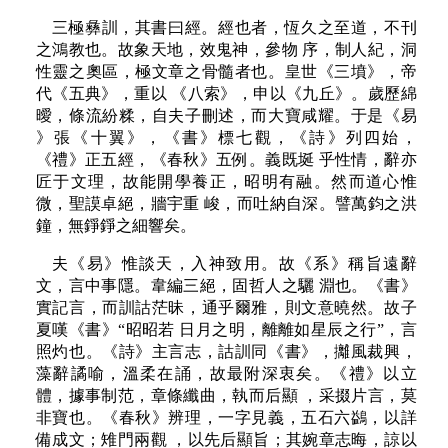
三極彝訓，其書曰經。經也者，恆久之至道，不刊
之鴻教也。故象天地，效鬼神，參物 序，制人紀，洞
性靈之奧區，極文章之骨髓者也。皇世《三墳》，帝
代《五典》，重以 《八索》，申以《九丘》。歲歷綿
曖，條流紛糅，自夫子刪述，而大寶咸耀。于是《易
》張《十翼》，《書》標七觀，《詩》列四始，
《禮》正五經，《春秋》五例。義既埏 乎性情，辭亦
匠于文理，故能開學養正，昭明有融。然而道心惟
微，聖謨卓絕，牆宇重 峻，而吐納自深。譬萬鈞之洪
鐘，無錚錚之細響矣。
夫《易》惟談天，入神致用。故《系》稱旨遠辭
文，言中事隱。韋編三絕，固哲人之驪 淵也。《書》
實記言，而訓詁茫昧，通乎爾雅，則文意曉然。故子
夏嘆《書》“昭昭若 日月之明，離離如星辰之行”，言
照灼也。《詩》主言志，詁訓同《書》，攡風裁興，
藻辭譎喻，溫柔在誦，故最附深衷矣。《禮》以立
體，據事制范，章條纖曲，執而后顯 ，采掇片言，莫
非寶也。《春秋》辨理，一字見義，五石六鷁，以詳
備成文；雉門兩觀 ，以先后顯旨；其婉章志晦，諒以