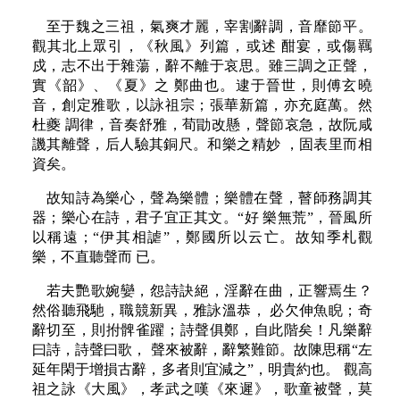
至于魏之三祖，氣爽才麗，宰割辭調，音靡節平。
觀其北上眾引，《秋風》列篇，或述 酣宴，或傷羈
戍，志不出于雜蕩，辭不離于哀思。雖三調之正聲，
實《韶》、《夏》之 鄭曲也。逮于晉世，則傅玄曉
音，創定雅歌，以詠祖宗；張華新篇，亦充庭萬。然
杜夔 調律，音奏舒雅，荀勖改懸，聲節哀急，故阮咸
譏其離聲，后人驗其銅尺。和樂之精妙 ，固表里而相
資矣。
故知詩為樂心，聲為樂體；樂體在聲，瞽師務調其
器；樂心在詩，君子宜正其文。“好 樂無荒”，晉風所
以稱遠；“伊其相謔”，鄭國所以云亡。故知季札觀
樂，不直聽聲而 已。
若夫艷歌婉孌，怨詩訣絕，淫辭在曲，正響焉生？
然俗聽飛馳，職競新異，雅詠溫恭， 必欠伸魚睨；奇
辭切至，則拊髀雀躍；詩聲俱鄭，自此階矣！凡樂辭
曰詩，詩聲曰歌， 聲來被辭，辭繁難節。故陳思稱“左
延年閑于增損古辭，多者則宜減之”，明貴約也。 觀高
祖之詠《大風》，孝武之嘆《來遲》，歌童被聲，莫