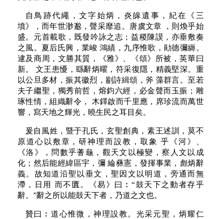
自鳥跡代繩，文字始炳，炎皞遺事，紀在《三
墳》，而年世渺邈，聲采靡追。唐虞文章 ，則煥乎始
盛。元首載歌，既發吟詠之志；益稷陳謨，亦垂敷奏
之風。夏后氏興，業峻 鴻績，九序惟歌，勛德彌縟。
逮及商周，文勝其質，《雅》、《頌》所被，英華曰
新。 文王患懮，繇辭炳曜，符采復隱，精義堅深。重
以公旦多材，振其徽烈，剬詩緝頌，斧 藻群言。至若
夫子繼聖，獨秀前哲，熔鈞六經，必金聲而玉振；雕
琢性情，組織辭令， 木鐸啟而千里應，席珍流而萬世
響，寫天地之輝光，曉生民之耳目矣。
爰自風姓，暨于孔氏，玄聖創典，素王述訓，莫不
原道心以敷章，研神理而設教，取象 乎《河》、
《洛》，問數乎蓍龜，觀天文以極變，察人文以成
化；然后能經緯區宇，彌 綸彝憲，發揮事業，彪炳辭
義。故知道沿聖以垂文，聖因文以明道，旁通而無
滯，日用 而不匱。《易》曰︰“鼓天下之動者存乎
辭。”辭之所以能鼓天下者，乃道之文也。
贊曰︰道心惟微，神理設教。光采元聖，炳耀仁