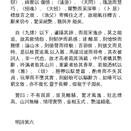
辯》，綺靡以 傷情；《遠游》、《天問》，瑰詭而慧
巧，《招魂》、《大招》，耀艷而采深華；《卜 居》
標放言之致，《漁父》寄獨往之才。故能氣往轢古，
辭來切今，驚采絕艷，難與并 能矣。
自《九懷》以下，遽躡其跡，而屈宋逸步，莫之能
追。故其敘情怨，則郁伊而易感；述 離居，則愴怏而
難懷；論山水，則循聲而得貌；言節侯，則披文而見
時。是以枚賈追風 以入麗，馬揚沿波而得奇，其衣被
詞人，非一代也。故才高者菀其鴻裁，中巧者獵其艷
辭，吟諷者銜其山川，童蒙者拾其香草。若能憑軾以
倚《雅》、《頌》，懸轡以馭楚篇 ，酌奇而不失其
貞，玩華而不墜其實，則顧盼可以驅辭力，欬唾可以
窮文致，亦不復乞 靈于長卿，假寵于子淵矣。
贊曰︰不有屈原，豈見離騷。驚才風逸，壯志煙
高。山川無極，情理實勞，金相玉式， 艷溢錙毫。
明詩第六