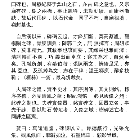
曰碑也。周穆紀跡于弇山之石，亦古 碑之意也。又宗
廟有碑，樹之兩楹，事止麗牲，未勒勛績。而庸器漸
缺，故后代用碑， 以石代金，同乎不朽，自廟徂墳，
猶封墓也。
自后漢以來，碑碣云起。才鋒所斷，莫高蔡邕。觀
楊賜之碑，骨鯁訓典；陳郭二文，詞 無擇言；周胡眾
碑，莫非精允。其敘事也該而要，其綴采也雅而澤；
清詞轉而不窮，巧 義出而卓立；察其為才，自然至
矣。孔融所創，有摹伯喈；張陳兩文，辨給足采，亦
其 亞也。及孫綽為文，志在于碑；溫王郗庾，辭多枝
雜；《桓彝》一篇，最為辨裁矣。
夫屬碑之體，資乎史才，其序則傳，其文則銘。標
序盛德，必見清風之華；昭紀鴻懿， 必見峻偉之烈：
此碑之制也。夫碑實銘器，銘實碑文，因器立名，事
先于誄。是以勒石 贊勛者，入銘之域；樹碑述亡者，
同誄之區焉。
贊曰︰寫遠追虛，碑誄以立。銘德纂行，光采允
集。觀風似面，聽辭如泣。石墨鐫華， 頹影豈戢。