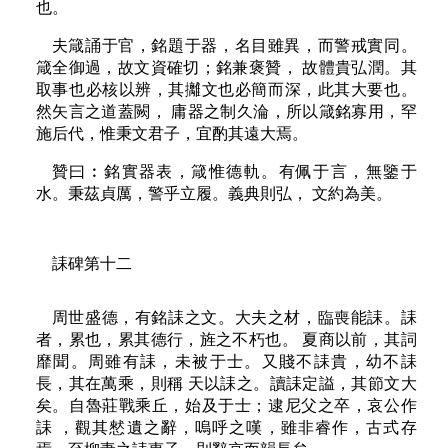
也。
夫箴誦于官，銘題于器，名目雖異，而警戒實同。
箴全御過，故文資確切；銘兼褒贊， 故體貴弘潤。其
取事也必核以辨，其攡文也必簡而深，此其大要也。
然矢言之道蓋闕， 庸器之制久淪，所以箴銘寡用，罕
施后代，惟秉文君子，宜酌其遠大焉。
贊曰︰銘實器表，箴惟德軌。有佩于言，無鑒于
水。秉茲貞厲，警乎立履。義典則弘， 文約為美。
誄碑第十二
周世盛德，有銘誄之文。大夫之材，臨喪能誄。誄
者，累也，累其德行，旌之不朽也。 夏商以前，其詞
靡聞。周雖有誄，未被于士。又賤不誄貴，幼不誄
長，其在萬乘，則稱 天以誄之。讀誄定謚，其節文大
矣。自魯莊戰乘丘，始及于士；逮尼父之卒，哀公作
誄 ，觀其憖遺之辭，嗚呼之嘆，雖非睿作，古式存