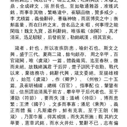
鼎，全成碑文，溺 所長也。至如敬通雜器，准矱武
銘，而事非其物，繁略違中。崔駰品物，贊多戒少，
李 尤積篇，義儉辭碎。蓍龜神物，而居博奕之中；衡
斛嘉量，而在臼杵之末。曾名品之未 暇，何事理之能
閑哉！魏文九寶，器利辭鈍。唯張載《劍閣》，其才
清采。迅足駸駸， 后發前至，勒銘岷漢，得其宜矣。
箴者，針也，所以攻疾防患，喻針石也。斯文之
興，盛于三代。夏商二箴，餘句頗存。 周之辛甲，百
官箴闕，唯《虞箴》一篇，體義備焉。迄至春秋，微
而未絕。故魏絳諷君 于后羿，楚子訓民于在勤。戰代
以來，棄德務功，銘辭代興，箴文委絕。至揚雄稽
古， 始范《虞箴》，作《卿尹》、《州牧》二十五
篇。及崔胡補綴，總稱《百官》。指事配 位，鞶鑒有
征，信所謂追清風于前古，攀辛甲于后代者也。至于
潘勖《符節》，要而失 淺；溫嶠《侍臣》，博而患
繁；王濟《國子》，文多而事寡；潘尼《乘輿》，義
正而體 蕪：凡斯繼作，鮮有克衷。至于王朗《雜
箴》，乃置巾履，得其戒慎，而失其所施；觀 其約文
舉要，憲章武銘，而水火井灶，繁辭不已，志有偏