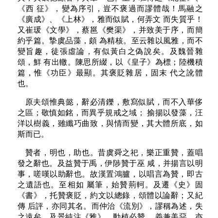
《西 征》，變為序引，豈不褒過而謬體哉！馬融之
《廣成》、《上林》，雅而似賦，何弄文 而失質乎！
又崔瑗《文學》，蔡邕《樊渠》，并致美于序，而簡
約乎篇。摯虞品藻，頗 為精核。至云雜以風雅，而不
變旨趣，徒張虛論，有似黃白之偽說矣。及魏晉雜
頌，鮮 有出轍。陳思所綴，以《皇子》為標；陸機積
篇，惟《功臣》最顯。其褒貶雜居，固末 代之訛體
也。
原夫頌惟典懿，辭必清鑠，敷寫似賦，而不入華侈
之區；敬慎如銘，而異乎規戒之域； 揄揚以發藻，汪
洋以樹義，雖纖巧曲致，與情而變，其大體所底，如
斯而已。
贊者，明也，助也。昔虞舜之祀，樂正重贊，蓋唱
發之辭也。及益贊于禹，伊陟贊于巫 咸，并揚言以明
事，嗟嘆以助辭也。故漢置鴻臚，以唱言為贊，即古
之遺語也。至相如 屬筆，始贊荊軻。及遷《史》固
《書》，托贊褒貶，約文以總錄，頌體以論辭；又紀
傳 后評，亦同其名。而仲治《流別》，謬稱為述，失
之遠矣。及景純注《雅》，動植必贊 ，義兼美惡，亦