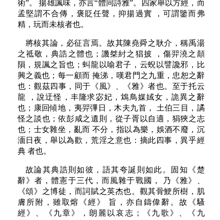
術”。 揚雄諷味，亦言“體同詩雅”。四家舉以方經，而
孟堅謂不合傳，褒貶任聲，抑揚過實 ，可謂鑒而弗
精，玩而未核者也。
將核其論，必征言焉。故其陳堯舜之耿介，稱禹湯
之祗敬，典誥之體也；譏桀紂之猖披 ，傷羿澆之顛
隕，規諷之旨也；虯龍以喻君子，云蜺以譬讒邪，比
興之義也；每一顧而 掩涕，嘆君門之九重，忠恕之辭
也：觀茲四事，同于《風》、《雅》者也。至于托云
龍 ，說迂怪，丰隆求宓妃，鴆鳥媒娀女，詭異之辭
也；康回傾地，夷羿彃日，木夫九首， 土伯三目，譎
怪之談也；依彭咸之遺則，從子胥以自適，狷狹之志
也；士女雜坐，亂而 不分，指以為樂，娛酒不廢，沉
湎日夜，舉以為歡，荒淫之意也：摘此四事，異乎經
典 者也。
故論其典誥則如彼，語其夸誕則如此。固知《楚
辭》者，體憲于三代，而風雜于戰國， 乃《雅》、
《頌》之博徒，而詞賦之英杰也。觀其骨鯁所樹，肌
膚所附，雖取熔《經》 旨，亦自鑄偉辭。故《騷
經》、《九章》，朗麗以哀志；《九歌》、《九