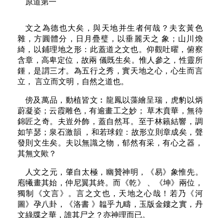
原道第一
文之為德也大矣，與天地并生者何哉？夫玄黃色
雜，方圓體分，日月疊璧，以垂麗天之 象；山川煥
綺，以鋪理地之形：此蓋道之文也。仰觀吐曜，俯察
含章，高卑定位，故兩 儀既生矣。惟人參之，性靈所
鍾，是謂三才。為五行之秀，實天地之心，心生而言
立， 言立而文明，自然之道也。
傍及萬品，動植皆文︰龍鳳以藻繪呈瑞，虎豹以炳
蔚凝姿；云霞雕色，有逾畫工之妙； 草木賁華，無待
錦匠之奇。夫豈外飾，蓋自然耳。至于林籟結響，調
如竽瑟；泉石激韻 ，和若球鍠：故形立則章成矣，聲
發則文生矣。夫以無識之物，郁然有采，有心之器，
其無文歟？
人文之元，肇自太極，幽贊神明，《易》象惟先。
庖犧畫其始，仲尼翼其終。而《乾》 、《坤》兩位，
獨制《文言》。言之文也，天地之心哉！若乃《河
圖》孕八卦，《洛書 》韞乎九疇，玉版金鏤之實，丹
文綠牒之華，誰其尸之？亦神理而已。