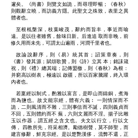
邃矣。《尚書》則覽文如詭，而尋理即暢；《春秋》
則觀辭立曉，而訪義方隱。此聖文之殊致，表里之異
體者也。
至根柢槃深，枝葉峻茂，辭約而旨丰，事近而喻
遠。是以往者雖舊，餘味日新。后進追 取而非晚，前
修久用而未先，可謂太山遍雨，河潤千里者也。
故論說辭序，則《易》統其首；詔策章奏，則
《書》發其源；賦頌歌贊，則《詩》立其 本；銘誄箴
祝，則《禮》總其端；記傳盟檄，則《春秋》為根：
并窮高以樹表，極遠以 啟疆，所以百家騰躍，終入環
內者也。
若稟經以制式，酌雅以富言，是即山而鑄銅，煮海
而為鹽也。故文能宗經，體有六義︰ 一則情深而不
詭，二則風清而不雜，三則事信而不誕，四則義貞而
不回，五則體約而不 蕪，六則文麗而不淫。揚子比雕
玉以作器，謂五經之含文也。夫文以行立，行以文
傳， 四教所先，符采相濟。勵德樹聲，莫不師聖，而
建言修辭，鮮克宗經。是以楚艷漢侈， 流弊不還，正