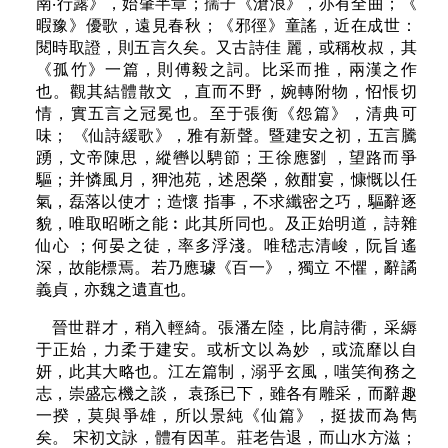
南‧行露》，始肇半章；孺子《滄浪》，亦有全曲；《
暇豫》優歌，遠見春秋；《邪徑》童謠，近在成世：
閱時取證，則五言久矣。又古詩佳 麗，或稱枚叔，其
《孤竹》一篇，則傅毅之詞。比采而推，兩漢之作
也。觀其結體散文 ，直而不野，婉轉附物，怊悵切
情，實五言之冠冕也。至于張衡《怨篇》，清典可
味； 《仙詩緩歌》，雅有新聲。暨建安之初，五言騰
踴，文帝陳思，縱轡以騁節；王徐應劉 ，望路而爭
驅；并憐風月，狎池苑，述恩榮，敘酣宴，慷慨以任
氣，磊落以使才；造懷 指事，不求纖密之巧，驅辭逐
貌，唯取昭晰之能︰此其所同也。及正始明道，詩雜
仙心 ；何晏之徒，率多浮淺。唯嵇志清峻，阮旨遙
深，故能標焉。若乃應璩《百一》，獨立 不懼，辭譎
義貞，亦魏之遺直也。
晉世群才，稍入輕綺。張潘左陸，比肩詩衢，采縟
于正始，力柔于建安。或析文以為妙 ，或流靡以自
妍，此其大略也。江左篇制，溺乎玄風，嗤笑徇務之
志，崇盛忘機之談， 袁孫已下，雖各有雕采，而辭趣
一揆，莫與爭雄，所以景純《仙篇》，挺拔而為雋
矣。 宋初文詠，體有因革。莊老告退，而山水方滋；