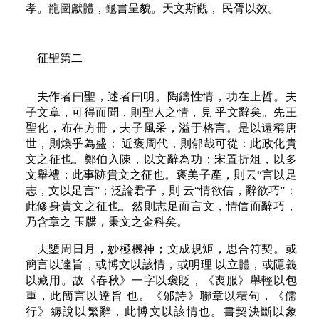
孝。龍圖獻體，龜書呈貌。天文斯觀， 民胥以效。
征聖第二
夫作者曰聖，述者曰明。陶鑄性情，功在上哲。夫
子文章，可得而聞，則聖人之情，見 乎文辭矣。先王
聖化，布在方冊，夫子風采，溢于格言。是以遠稱唐
世，則煥乎為盛； 近褒周代，則郁哉可從：此政化貴
文之征也。鄭伯入陳，以文辭為功；宋置折俎，以多
文舉禮：此事跡貴文之征也。褒美子產，則云“言以足
志，文以足言”；泛論君子，則 云“情欲信，辭欲巧”：
此修身貴文之征也。然則志足而言文，情信而辭巧，
乃含章之 玉牒，秉文之金科矣。
夫鑒周日月，妙極機神；文成規矩，思合符契。或
簡言以達旨，或博文以該情，或明理 以立體，或隱義
以藏用。故《春秋》一字以褒貶，《喪服》舉輕以包
重，此簡言以達旨 也。《邠詩》聯章以積句，《儒
行》縟說以繁辭，此博文以該情也。書契決斷以象