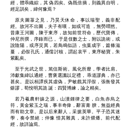
經，體乖織綜，其 偽四矣。偽既倍摘，則義異自明，
經足訓矣，緯何豫焉？
原夫圖菉之見，乃昊天休命，事以瑞聖，義非配
經。故河不出圖，夫子有嘆，如或可造 ，無勞喟然。
昔康王河圖，陳于東序，故知前世符命，歷代寶傳，
仲尼所撰，序錄而已 。于是伎數之士，附以詭術，或
說陰陽，或序災異，若鳥鳴似語，虫葉成字，篇條滋
蔓 ，必假孔氏，通儒討核，謂起哀平，東序秘寶，朱
紫亂矣。
至于光武之世，篤信斯術。風化所靡，學者比肩。
沛獻集緯以通經，曹褒選讖以定禮， 乖道謬典，亦已
甚矣。是以桓譚疾其虛偽，尹敏戲其浮假，張衡發其
僻謬，荀悅明其詭 誕：四賢博練，論之精矣。
若乃羲農軒皞之源，山瀆鍾律之要，白魚赤烏之
符，黃金紫玉之瑞，事丰奇偉，辭富膏 腴，無益經典
而有助文章。是以后來辭人，采摭英華。平子恐其迷
學，奏令禁絕；仲豫 惜其雜真，未許煨燔。前代配
經，故詳論焉。