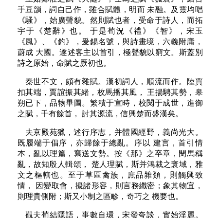
手豆韻，詞自己作，雖合賦體，明而 未融。及靈均唱
《騷》，始廣聲貌。然則賦也者，受命于詩人，而拓
宇于《楚辭》也。 于是荀況《禮》《智》，宋玉
《風》、《釣》，爰錫名號，與詩畫境，六義附庸，
蔚成 大國。遂述客主以首引，極聲貌以窮文。斯蓋別
詩之原始，命賦之厥初也。
秦世不文，頗有雜賦。漢初詞人，順流而作。陸賈
扣其端，賈誼振其緒，枚馬播其風， 王揚騁其勢，皋
朔已下，品物畢圖。繁積于宣時，校閱于成世，進御
之賦，千有餘首， 討其源流，信興楚而盛漢矣。
夫京殿苑獵，述行序志，并體國經野，義尚光大。
既履端于倡序，亦歸餘于總亂。序以 建言，首引情
本，亂以理篇，寫送文勢。按《那》之卒章，閔馬稱
亂，故知殷人輯頌， 楚人理賦，斯并鴻裁之寰域，雅
文之樞轄也。至于草區禽族，庶品雜類，則觸興致
情， 因變取會，擬諸形容，則言務纖密；象其物宜，
則理貴側附；斯又小制之區畛，奇巧之 機要也。
觀夫荀結隱語，事數自環，宋發夸談，實始淫麗。