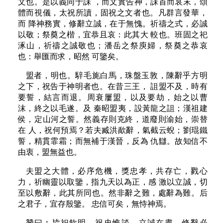
文也。是以義同于誄 ，而文實告神，誄首而哀末，頌
體而視儀，太祝所讀，固祝之文者也。凡群言發華，
而 降神務實，修辭立誠，在于無愧。祈禱之式，必誠
以敬；祭奠之楷，宜恭且哀：此其大 較也。班固之祀
涿山，祈禱之誠敬也；潘岳之祭庾婦，祭奠之恭哀
也：舉匯而求，昭然 可鑒矣。
盟者，明也。騂毛旄白馬，珠盤玉敦，陳辭乎方明
之下，祝告于神明者也。在昔三王， 詛盟不及，時有
要誓，結言而退。周衰屢盟，以及要劫，始之以曹
沫，終之以毛遂。及 秦昭盟夷，設黃龍之詛；漢祖建
侯，定山河之誓。然義存則克終，道廢則渝始，崇替
在 人，祝何預焉？若夫臧洪歃辭，氣截云蜺；劉琨鐵
誓，精貫霏霜；而無補于漢晉，反為 仇讎。故知信不
由衷，盟無益也。
夫盟之大體，必序危機，獎忠孝，共存亡，戮心
力，祈幽靈以取鑒，指九天以為正，感 激以立誠，切
至以敷辭，此其所同也。然非辭之難，處辭為難。后
之君子，宜存殷鑒。 忠信可矣，無恃神焉。
贊曰︰毖祀欽明，祝史惟談。立誠在肅，修辭必