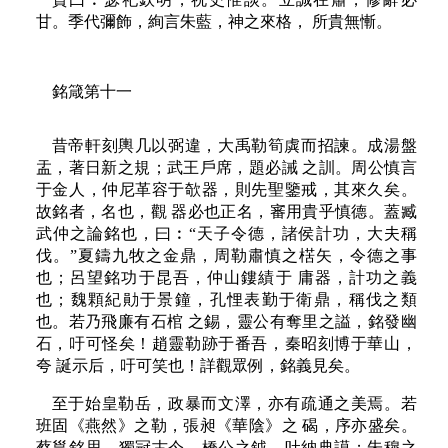
甘。季代彌飾，絢言朱藍，神之來格， 所貴無慚。
銘箴第十一
昔帝軒刻輿几以弼違，大禹勒筍虡而招諫。成湯盤
盂，著日新之規；武王戶席，題必誡 之訓。周公慎言
于金人，仲尼革容于欹器，則先聖鑒戒，其來久矣。
故銘者，名也，觀 器必也正名，審用貴乎慎德。蓋臧
武仲之論銘也，曰︰“天子令德，諸侯計功，大夫稱
伐。”夏鑄九牧之金鼎，周勒肅慎之楛矢，令德之事
也；呂望銘功于昆吾，仲山鏤績于 庸器，計功之義
也；魏顆紀勛于景鐘，孔悝表勤于衛鼎，稱伐之類
也。若乃飛廉有石棺 之錫，靈公有奪里之謚，銘發幽
石，吁可怪矣！趙靈勒跡于番吾，秦昭刻博于華山，
夸 誕示后，吁可笑也！詳觀眾例，銘義見矣。
至于始皇勒岳，政暴而文澤，亦有疏通之美焉。若
班固《燕然》之勒，張昶《華陰》之 碣，序亦盛矣。
蔡邕銘思，獨冠古今。橋公之鉞，吐納典謨；朱穆之