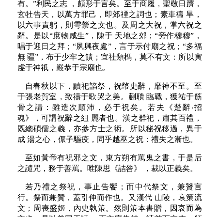
有。”利民之志 ，頗形于言矣。至于商履，聖敬日躋，
玄牡告天，以萬方罪己，即郊禋之詞也；素車禱 旱，
以六事責躬，則雩禜之文也。及周之大祝，掌六祝之
辭。是以“庶物咸生”，陳于 天地之郊；“旁作穆穆”，
唱于迎日之拜；“夙興夜處”，言于示付廟之祝；“多福
無 疆”，布于少牢之饋；宜社類榪，莫不有文：所以寅
虔于神祇，嚴恭于宗廟也。
自春秋以下，黷祀諂祭，祝幣史辭，靡神不至。至
于張老賀室，致禱于歌哭之美。蒯聵 臨戰，獲祐于筋
骨之請：雖造次顛沛，必于祝矣。若夫《楚辭‧招
魂》，可謂祝辭之組 麗者也。漢之群祀，肅其百禮，
既總碩儒之義，亦參方士之術。所以秘祝移過，異于
成 湯之心，侲子驅疫，同乎越巫之祝：禮失之漸也。
至如黃帝有祝邪之文，東方朔有罵鬼之書，于是后
之譴咒，務于善罵。唯陳思《詰咎》 ，裁以正義矣。
若乃禮之祭祝，事止告饗；而中代祭文，兼贊言
行。祭而兼贊，蓋引伸而作也。又漢代 山陵，哀策流
文；周喪盛姬，內史執策。然則策本書贈，因哀而為