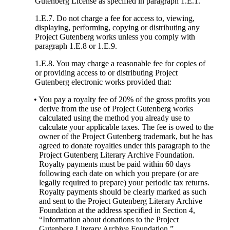
Gutenberg License as specified in paragraph 1.E.1.
1.E.7. Do not charge a fee for access to, viewing,
displaying, performing, copying or distributing any
Project Gutenberg works unless you comply with
paragraph 1.E.8 or 1.E.9.
1.E.8. You may charge a reasonable fee for copies of
or providing access to or distributing Project
Gutenberg electronic works provided that:
• You pay a royalty fee of 20% of the gross profits you
derive from the use of Project Gutenberg works
calculated using the method you already use to
calculate your applicable taxes. The fee is owed to the
owner of the Project Gutenberg trademark, but he has
agreed to donate royalties under this paragraph to the
Project Gutenberg Literary Archive Foundation.
Royalty payments must be paid within 60 days
following each date on which you prepare (or are
legally required to prepare) your periodic tax returns.
Royalty payments should be clearly marked as such
and sent to the Project Gutenberg Literary Archive
Foundation at the address specified in Section 4,
“Information about donations to the Project
Gutenberg Literary Archive Foundation.”