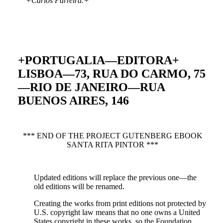
+Carlos Parreira.+
+PORTUGALIA—EDITORA+
LISBOA—73, RUA DO CARMO, 75
—RIO DE JANEIRO—RUA
BUENOS AIRES, 146
*** END OF THE PROJECT GUTENBERG EBOOK
SANTA RITA PINTOR ***
Updated editions will replace the previous one—the
old editions will be renamed.
Creating the works from print editions not protected by
U.S. copyright law means that no one owns a United
States copyright in these works, so the Foundation