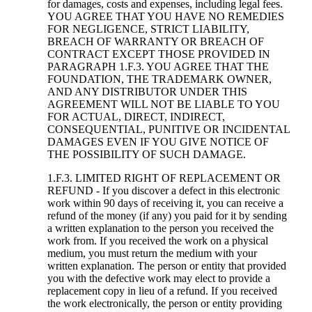
for damages, costs and expenses, including legal fees.
YOU AGREE THAT YOU HAVE NO REMEDIES
FOR NEGLIGENCE, STRICT LIABILITY,
BREACH OF WARRANTY OR BREACH OF
CONTRACT EXCEPT THOSE PROVIDED IN
PARAGRAPH 1.F.3. YOU AGREE THAT THE
FOUNDATION, THE TRADEMARK OWNER,
AND ANY DISTRIBUTOR UNDER THIS
AGREEMENT WILL NOT BE LIABLE TO YOU
FOR ACTUAL, DIRECT, INDIRECT,
CONSEQUENTIAL, PUNITIVE OR INCIDENTAL
DAMAGES EVEN IF YOU GIVE NOTICE OF
THE POSSIBILITY OF SUCH DAMAGE.
1.F.3. LIMITED RIGHT OF REPLACEMENT OR
REFUND - If you discover a defect in this electronic
work within 90 days of receiving it, you can receive a
refund of the money (if any) you paid for it by sending
a written explanation to the person you received the
work from. If you received the work on a physical
medium, you must return the medium with your
written explanation. The person or entity that provided
you with the defective work may elect to provide a
replacement copy in lieu of a refund. If you received
the work electronically, the person or entity providing