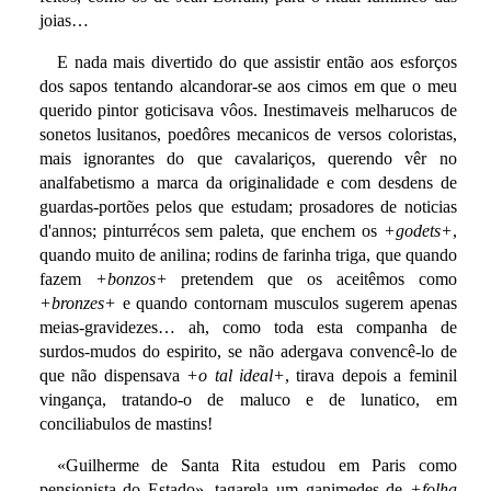
joias…
E nada mais divertido do que assistir então aos esforços
dos sapos tentando alcandorar-se aos cimos em que o meu
querido pintor goticisava vôos. Inestimaveis melharucos de
sonetos lusitanos, poedôres mecanicos de versos coloristas,
mais ignorantes do que cavalariços, querendo vêr no
analfabetismo a marca da originalidade e com desdens de
guardas-portões pelos que estudam; prosadores de noticias
d'annos; pinturrécos sem paleta, que enchem os
+godets+
,
quando muito de anilina; rodins de farinha triga, que quando
fazem
+bonzos+
pretendem que os aceitêmos como
+bronzes+
e quando contornam musculos sugerem apenas
meias-gravidezes… ah, como toda esta companha de
surdos-mudos do espirito, se não adergava convencê-lo de
que não dispensava
+o tal ideal+
, tirava depois a feminil
vingança, tratando-o de maluco e de lunatico, em
conciliabulos de mastins!
«Guilherme de Santa Rita estudou em Paris como
pensionista do Estado», tagarela um ganimedes de
+folha