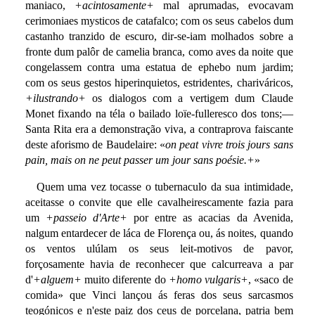
maniaco,
+acintosamente+
mal aprumadas, evocavam
cerimoniaes mysticos de catafalco; com os seus cabelos dum
castanho tranzido de escuro, dir-se-iam molhados sobre a
fronte dum palôr de camelia branca, como aves da noite que
congelassem contra uma estatua de ephebo num jardim;
com os seus gestos hiperinquietos, estridentes, chariváricos,
+ilustrando+
os dialogos com a vertigem dum Claude
Monet fixando na téla o bailado loïe-fulleresco dos tons;—
Santa Rita era a demonstração viva, a contraprova faiscante
deste aforismo de Baudelaire: «
on peat vivre trois jours sans
pain, mais on ne peut passer um jour sans poésie.+
»
Quem uma vez tocasse o tubernaculo da sua intimidade,
aceitasse o convite que elle cavalheirescamente fazia para
um
+passeio d'Arte+
por entre as acacias da Avenida,
nalgum entardecer de láca de Florença ou, ás noites, quando
os ventos ulúlam os seus leit-motivos de pavor,
forçosamente havia de reconhecer que calcurreava a par
d'
+alguem+
muito diferente do
+homo vulgaris+
, «saco de
comida» que Vinci lançou ás feras dos seus sarcasmos
teogónicos e n'este paiz dos ceus de porcelana, patria bem