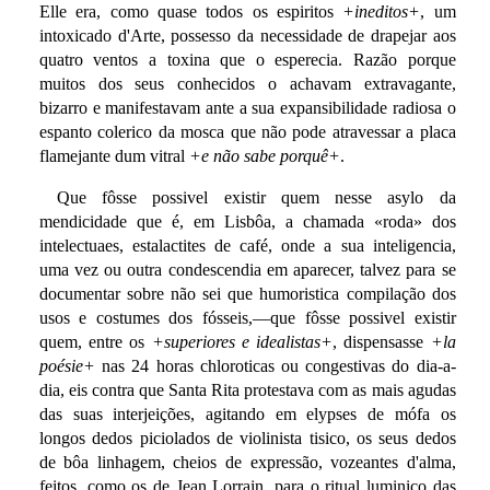
Elle era, como quase todos os espiritos
+ineditos+
, um
intoxicado d'Arte, possesso da necessidade de drapejar aos
quatro ventos a toxina que o esperecia. Razão porque
muitos dos seus conhecidos o achavam extravagante,
bizarro e manifestavam ante a sua expansibilidade radiosa o
espanto colerico da mosca que não pode atravessar a placa
flamejante dum vitral
+e não sabe porquê+
.
Que fôsse possivel existir quem nesse asylo da
mendicidade que é, em Lisbôa, a chamada «roda» dos
intelectuaes, estalactites de café, onde a sua inteligencia,
uma vez ou outra condescendia em aparecer, talvez para se
documentar sobre não sei que humoristica compilação dos
usos e costumes dos fósseis,—que fôsse possivel existir
quem, entre os
+superiores e idealistas+
, dispensasse
+la
poésie+
nas 24 horas chloroticas ou congestivas do dia-a-
dia, eis contra que Santa Rita protestava com as mais agudas
das suas interjeições, agitando em elypses de mófa os
longos dedos piciolados de violinista tisico, os seus dedos
de bôa linhagem, cheios de expressão, vozeantes d'alma,
feitos, como os de Jean Lorrain, para o ritual luminico das