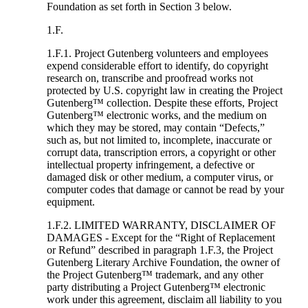
Foundation as set forth in Section 3 below.
1.F.
1.F.1. Project Gutenberg volunteers and employees
expend considerable effort to identify, do copyright
research on, transcribe and proofread works not
protected by U.S. copyright law in creating the Project
Gutenberg™ collection. Despite these efforts, Project
Gutenberg™ electronic works, and the medium on
which they may be stored, may contain “Defects,”
such as, but not limited to, incomplete, inaccurate or
corrupt data, transcription errors, a copyright or other
intellectual property infringement, a defective or
damaged disk or other medium, a computer virus, or
computer codes that damage or cannot be read by your
equipment.
1.F.2. LIMITED WARRANTY, DISCLAIMER OF
DAMAGES - Except for the “Right of Replacement
or Refund” described in paragraph 1.F.3, the Project
Gutenberg Literary Archive Foundation, the owner of
the Project Gutenberg™ trademark, and any other
party distributing a Project Gutenberg™ electronic
work under this agreement, disclaim all liability to you