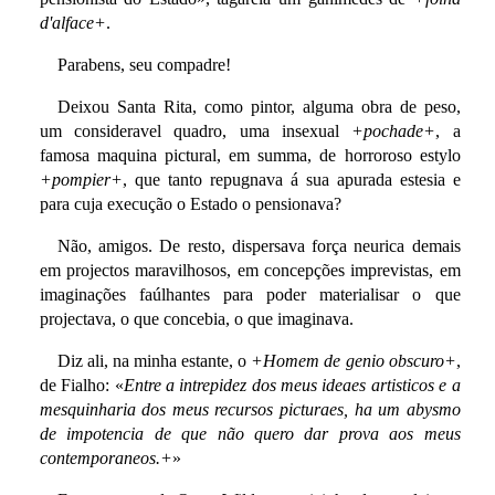
d'alface+
.
Parabens, seu compadre!
Deixou Santa Rita, como pintor, alguma obra de peso,
um consideravel quadro, uma insexual
+pochade+
, a
famosa maquina pictural, em summa, de horroroso estylo
+pompier+
, que tanto repugnava á sua apurada estesia e
para cuja execução o Estado o pensionava?
Não, amigos. De resto, dispersava força neurica demais
em projectos maravilhosos, em concepções imprevistas, em
imaginações faúlhantes para poder materialisar o que
projectava, o que concebia, o que imaginava.
Diz ali, na minha estante, o
+Homem de genio obscuro+
,
de Fialho: «
Entre a intrepidez dos meus ideaes artisticos e a
mesquinharia dos meus recursos picturaes, ha um abysmo
de impotencia de que não quero dar prova aos meus
contemporaneos.+
»