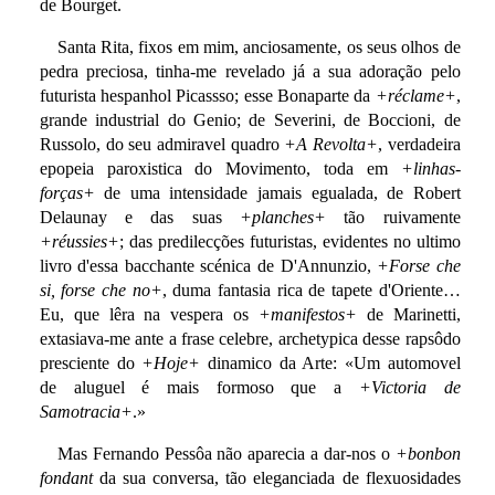
de Bourget.
Santa Rita, fixos em mim, anciosamente, os seus olhos de
pedra preciosa, tinha-me revelado já a sua adoração pelo
futurista hespanhol Picassso; esse Bonaparte da
+réclame+
,
grande industrial do Genio; de Severini, de Boccioni, de
Russolo, do seu admiravel quadro
+A Revolta+
, verdadeira
epopeia paroxistica do Movimento, toda em
+linhas-
forças+
de uma intensidade jamais egualada, de Robert
Delaunay e das suas
+planches+
tão ruivamente
+réussies+
; das predilecções futuristas, evidentes no ultimo
livro d'essa bacchante scénica de D'Annunzio,
+Forse che
si, forse che no+
, duma fantasia rica de tapete d'Oriente…
Eu, que lêra na vespera os
+manifestos+
de Marinetti,
extasiava-me ante a frase celebre, archetypica desse rapsôdo
presciente do
+Hoje+
dinamico da Arte: «Um automovel
de aluguel é mais formoso que a
+Victoria de
Samotracia+
.»
Mas Fernando Pessôa não aparecia a dar-nos o
+bonbon
fondant
da sua conversa, tão eleganciada de flexuosidades