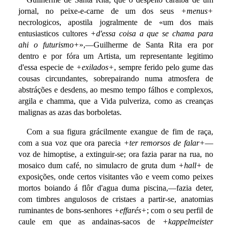
jornal, no peixe-e-carne de um dos seus
+menus+
necrologicos, apostila jogralmente de «um dos mais
entusiasticos cultores
+d'essa coisa a que se chama para
ahi o futurismo+
»,—Guilherme de Santa Rita era por
dentro e por fóra um Artista, um representante legitimo
d'essa especie de
+exilados+
, sempre ferido pelo gume das
cousas circundantes, sobrepairando numa atmosfera de
abstráções e desdens, ao mesmo tempo fálhos e complexos,
argila e chamma, que a Vida pulveriza, como as creanças
malignas as azas das borboletas.
Com a sua figura grácilmente exangue de fim de raça,
com a sua voz que ora parecia
+ter remorsos de falar+
—
voz de himoptise, a extinguir-se; ora fazia parar na rua, no
mosaico dum café, no simulacro de gruta dum
+hall+
de
exposições, onde certos visitantes vão e veem como peixes
mortos boiando á flôr d'agua duma piscina,—fazia deter,
com timbres angulosos de cristaes a partir-se, anatomias
ruminantes de bons-senhores
+effarés+
; com o seu perfil de
caule em que as andainas-sacos de
+kappelmeister