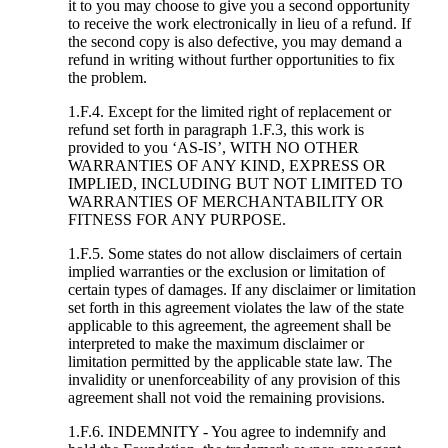
it to you may choose to give you a second opportunity
to receive the work electronically in lieu of a refund. If
the second copy is also defective, you may demand a
refund in writing without further opportunities to fix
the problem.
1.F.4. Except for the limited right of replacement or
refund set forth in paragraph 1.F.3, this work is
provided to you ‘AS-IS’, WITH NO OTHER
WARRANTIES OF ANY KIND, EXPRESS OR
IMPLIED, INCLUDING BUT NOT LIMITED TO
WARRANTIES OF MERCHANTABILITY OR
FITNESS FOR ANY PURPOSE.
1.F.5. Some states do not allow disclaimers of certain
implied warranties or the exclusion or limitation of
certain types of damages. If any disclaimer or limitation
set forth in this agreement violates the law of the state
applicable to this agreement, the agreement shall be
interpreted to make the maximum disclaimer or
limitation permitted by the applicable state law. The
invalidity or unenforceability of any provision of this
agreement shall not void the remaining provisions.
1.F.6. INDEMNITY - You agree to indemnify and