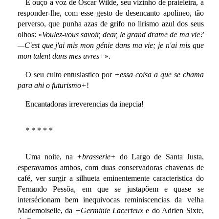
E ouço a voz de Oscar Wilde, seu vizinho de prateleira, a
responder-lhe, com esse gesto de desencanto apolineo, tão
perverso, que punha azas de grifo no lirismo azul dos seus
olhos: «
Voulez-vous savoir, dear, le grand drame de ma vie?
—C'est que j'ai mis mon génie dans ma vie; je n'ai mis que
mon talent dans mes uvres+
».
O seu culto entusiastico por
+essa coisa a que se chama
para ahi o futurismo+
!
Encantadoras irreverencias da inepcia!
* * * * *
Uma noite, na
+brasserie+
do Largo de Santa Justa,
esperavamos ambos, com duas conservadoras chavenas de
café, ver surgir a silhueta eminentemente caracteristica do
Fernando Pessôa, em que se justapõem e quase se
intersécionam bem inequivocas reminiscencias da velha
Mademoiselle, da
+Germinie Lacerteux
e do Adrien Sixte,