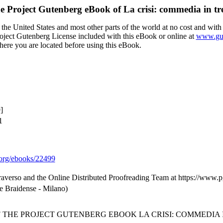
e Project Gutenberg eBook of
La crisi: commedia in tre
the United States and most other parts of the world at no cost and with
Project Gutenberg License included with this eBook or online at
www.gut
here you are located before using this eBook.
]
1
org/ebooks/22499
raverso and the Online Distributed Proofreading Team at https://www.
e Braidense - Milano)
F THE PROJECT GUTENBERG EBOOK LA CRISI: COMMEDIA I