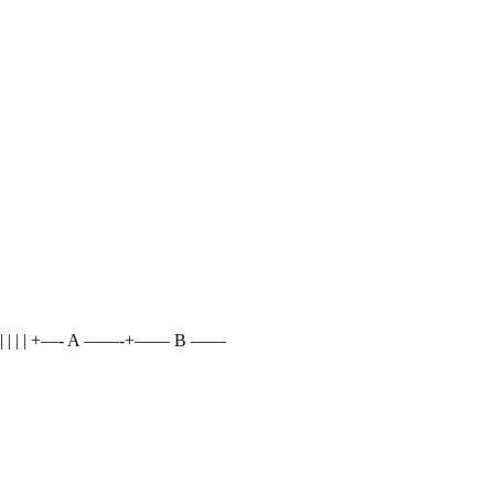
 | | | | +—- A ——-+—— B ——