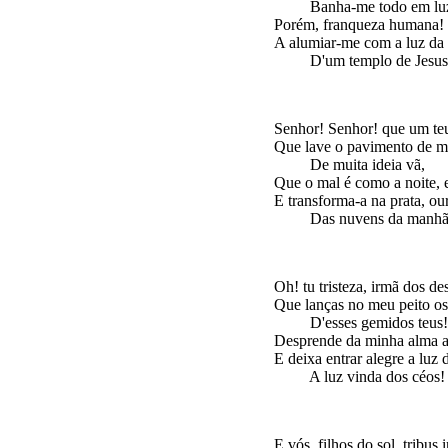
         Banha-me todo em luz
Porém, franqueza humana! e
A alumiar-me com a luz da 
Senhor! Senhor! que um teu
Que lave o pavimento de me
         De muita ideia vã,

Que o mal é como a noite, e
E transforma-a na prata, our
Oh! tu tristeza, irmã dos de
Que lanças no meu peito os 
         D'esses gemidos teus!

Desprende da minha alma as
E deixa entrar alegre a luz d
E vós, filhos do sol, tribus 