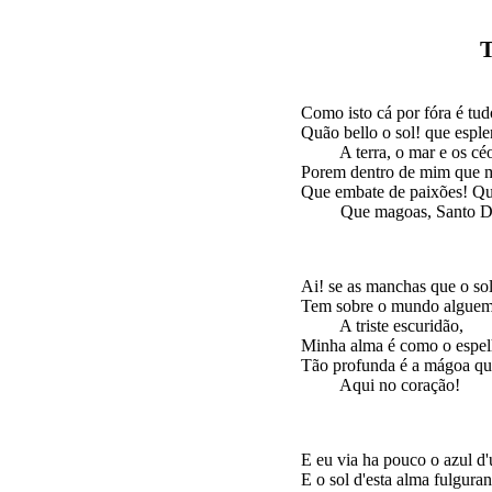
Como isto cá por fóra é tudo
Quão bello o sol! que esple
         A terra, o mar e os céo
Porem dentro de mim que m
Que embate de paixões! Que
Ai! se as manchas que o sol
Tem sobre o mundo alguem 
         A triste escuridão,

Minha alma é como o espelh
Tão profunda é a mágoa que
E eu via ha pouco o azul d
E o sol d'esta alma fulguran