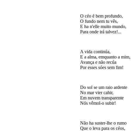
O céo é bem profundo,

O fundo nem tu vês,

E ha n'elle muito mundo,

A vida continúa,

E a alma, emquanto a mim,

Avança e não recúa

Do sol se um raio ardente

No mar vier cahir,

Em nuvem transparente

Não ha suster-lhe o rumo

Que o leva para os céos,
