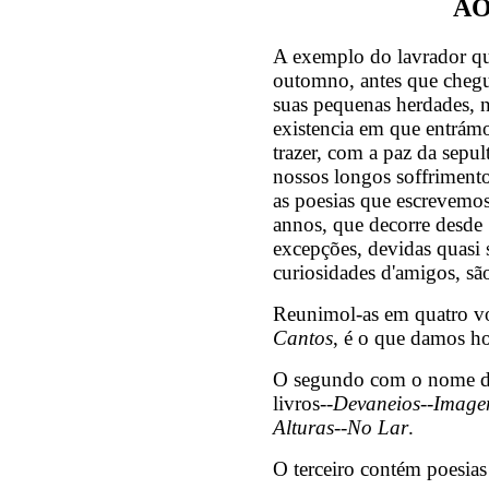
AO
A exemplo do lavrador qu
outomno, antes que chegue
suas pequenas herdades, n
existencia em que entrámo
trazer, com a paz da sepu
nossos longos soffrimento
as poesias que escrevemos
annos, que decorre desde 
excepções, devidas quasi 
curiosidades d'amigos, são
Reunimol-as em quatro vo
Cantos
, é o que damos ho
O segundo com o nome 
livros--
Devaneios
--
Image
Alturas
--
No Lar
.
O terceiro contém poesias