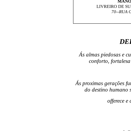
MANOE
LIVREIRO DE S
70--RUA 
DE
Ás almas piedosas e cu
conforto, fortales
Ás proximas gerações fu
do destino humano s
offerece e