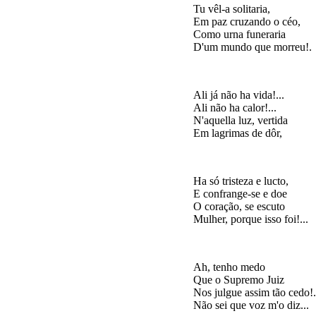
Tu vêl-a solitaria,

Em paz cruzando o céo,

Como urna funeraria

Ali já não ha vida!...

Ali não ha calor!...

N'aquella luz, vertida

Ha só tristeza e lucto,

E confrange-se e doe

O coração, se escuto

Ah, tenho medo

Que o Supremo Juiz

Nos julgue assim tão cedo!..