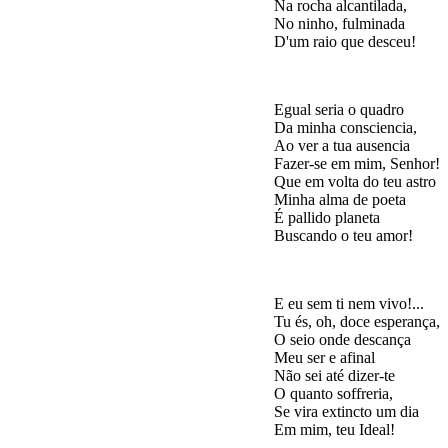
Na rocha alcantilada,

No ninho, fulminada

Egual seria o quadro

Da minha consciencia,

Ao ver a tua ausencia

Fazer-se em mim, Senhor!

Que em volta do teu astro

Minha alma de poeta

É pallido planeta

E eu sem ti nem vivo!...

Tu és, oh, doce esperança,

O seio onde descança

Meu ser e afinal

Não sei até dizer-te

O quanto soffreria,

Se vira extincto um dia
