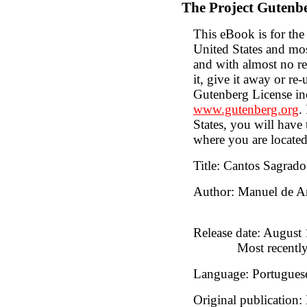
The Project Gutenb
This eBook is for the
United States and mos
and with almost no r
it, give it away or re-
Gutenberg License inc
www.gutenberg.org
.
States, you will have
where you are located
Title
: Cantos Sagrado
Author
: Manuel de A
Release date
: August
Most recentl
Language
: Portugues
Original publication
: