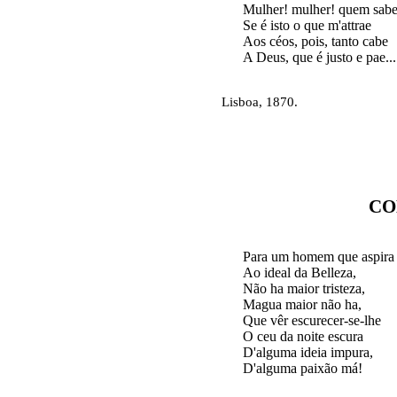
Mulher! mulher! quem sabe
Se é isto o que m'attrae

Aos céos, pois, tanto cabe

Lisboa, 1870.
CO
Para um homem que aspira

Ao ideal da Belleza,

Não ha maior tristeza,

Magua maior não ha,

Que vêr escurecer-se-lhe

O ceu da noite escura

D'alguma ideia impura,
