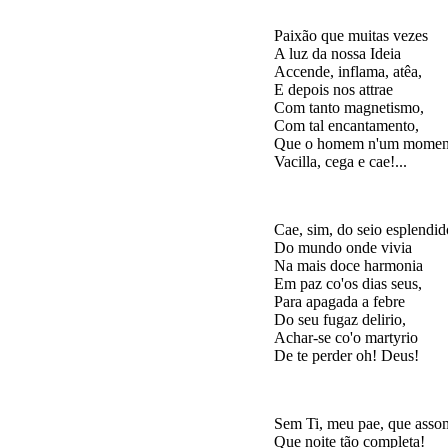
Paixão que muitas vezes

A luz da nossa Ideia

Accende, inflama, atêa,

E depois nos attrae

Com tanto magnetismo,

Com tal encantamento,

Que o homem n'um moment
Cae, sim, do seio esplendido
Do mundo onde vivia

Na mais doce harmonia

Em paz co'os dias seus,

Para apagada a febre

Do seu fugaz delirio,

Achar-se co'o martyrio

Sem Ti, meu pae, que assom
Que noite tão completa!
