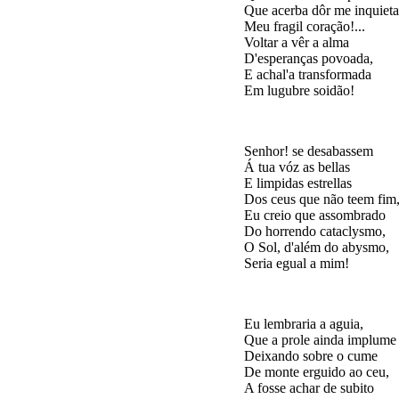
Que acerba dôr me inquieta

Meu fragil coração!...

Voltar a vêr a alma

D'esperanças povoada,

E achal'a transformada

Senhor! se desabassem

Á tua vóz as bellas

E limpidas estrellas

Dos ceus que não teem fim,
Eu creio que assombrado

Do horrendo cataclysmo,

O Sol, d'além do abysmo,

Eu lembraria a aguia,

Que a prole ainda implume

Deixando sobre o cume

De monte erguido ao ceu,

A fosse achar de subito
