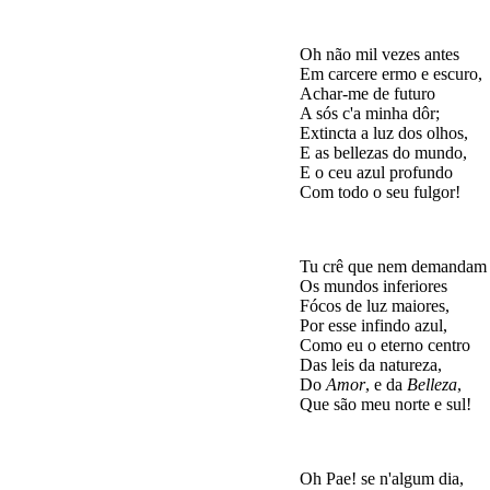
Oh não mil vezes antes

Em carcere ermo e escuro,

Achar-me de futuro

A sós c'a minha dôr;

Extincta a luz dos olhos,

E as bellezas do mundo,

E o ceu azul profundo

Tu crê que nem demandam

Os mundos inferiores

Fócos de luz maiores,

Por esse infindo azul,

Como eu o eterno centro

Das leis da natureza,

Do 
Amor
, e da 
Belleza
,

Oh Pae! se n'algum dia,
