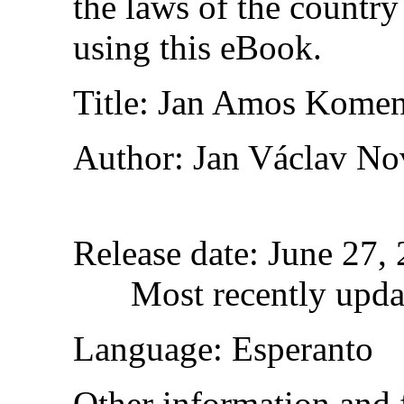
the laws of the country
using this eBook.
Title
: Jan Amos Kome
Author
: Jan Václav N
Release date
: June 27,
Most recently upd
Language
: Esperanto
Other information and 