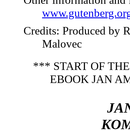
www.gutenberg.or
Credits
: Produced by R
Malovec
*** START OF TH
EBOOK JAN A
JA
KOM