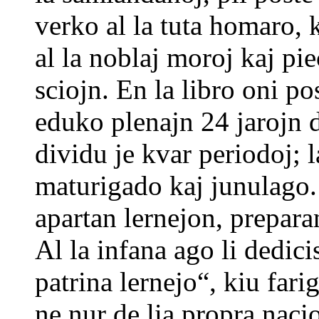
verko al la tuta homaro, 
al la noblaj moroj kaj piec
sciojn. En la libro oni po
eduko plenajn 24 jarojn d
dividu je kvar periodoj; 
maturigado kaj junulago. P
apartan lernejon, preparan
Al la infana ago li dedic
patrina lernejo“, kiu fari
ne nur de lia propra nacio