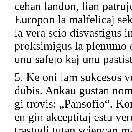
cehan landon, lian patruj
Europon la malfelicaj sek
la vera scio disvastigus i
proksimigus la plenumo de
unu safejo kaj unu pastis
5. Ke oni iam sukcesos v
dubis. Ankau gustan nomo
gi trovis: „Pansofio“. Ko
en gin akceptitaj estu ver
trastudi tutan sciencan ma