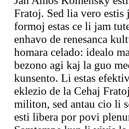
Jan Amos Komenský estis 
Fratoj. Sed lia vero esti
formoj estas ce li jam tut
enhavo de renesanca kultu
homara celado: idealo mate
bezono agi kaj la guo med
kunsento. Li estas efekt
eklezio de la Cehaj Frat
militon, sed antau cio li 
esti libera por povi plen