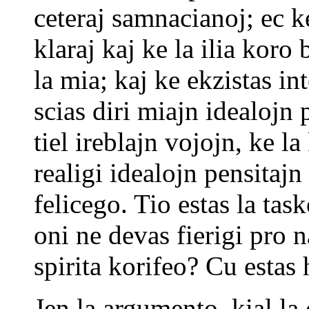
ceteraj samnacianoj; ec ke
klaraj kaj ke la ilia koro 
la mia; kaj ke ekzistas i
scias diri miajn idealojn p
tiel ireblajn vojojn, ke l
realigi idealojn pensitajn
felicego. Tio estas la ta
oni ne devas fierigi pro 
spirita korifeo? Cu estas 
Jen la argumento, kial la