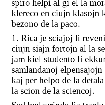
spiro helpi al gi el la mo
klereco en ciujn klasojn 
bezono de la paco.
1. Rica je sciajoj li reve
ciujn siajn fortojn al la 
jam kiel studento li ekkur
samlandanoj elpensajojn 
kaj per helpo de la detala 
la scion de la sciencoj.
Sed bedaurinde lia trankvi