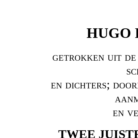
HUGO 
getrokken uit de
sc
en dichters; doo
aanm
en v
TWEE JUIST