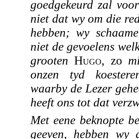
goedgekeurd zal voo
niet dat wy om die r
hebben; wy schaamen
niet de gevoelens wel
grooten
Hugo
, zo
m
onzen tyd koestere
waarby de Lezer gehe
heeft ons tot dat verz
Met eene beknopte be
geeven, hebben wy 