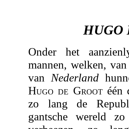
HUGO 
Onder het aanzien
mannen, welken, van 
van
Nederland
hunne
Hugo de Groot
één d
zo lang de Republi
gantsche wereld z