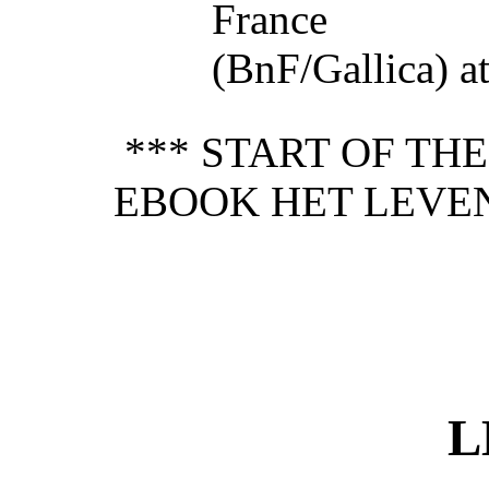
France
(BnF/Gallica) at 
*** START OF TH
EBOOK HET LEVE
L