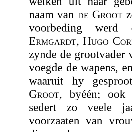
welken uit haar ge
naam van
de Groot
z
voorbeding werd
Ermgardt
,
Hugo Corn
zynde de grootvader 
voegde de wapens, en
waaruit hy gespro
Groot
, byéén; ook 
sedert zo veele j
voorzaaten van vr