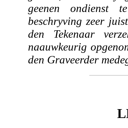
geenen ondienst t
beschryving zeer juis
den Tekenaar verze
naauwkeurig opgenom
den Graveerder medeg
L