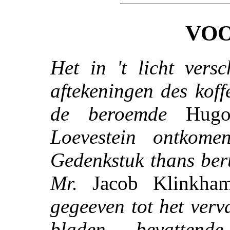
VOO
Het in 't licht vers
aftekeningen des koff
de beroemde
Hug
Loevestein ontkome
Gedenkstuk thans ber
Mr.
Jacob Klinkham
gegeeven tot het ver
bladen, bevatten