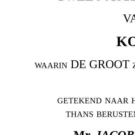
V
KO
waarin DE GROOT z
getekend naar h
thans beruste
Mr.
JACOB