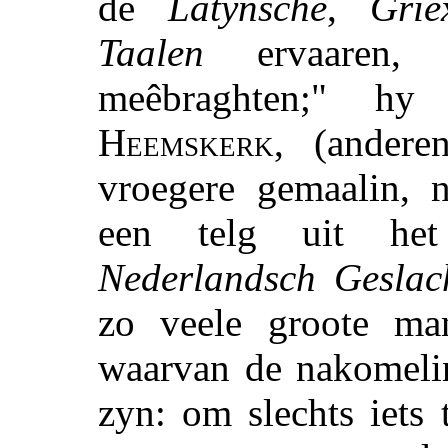
de
Latynsche
,
Grie
Taalen
ervaaren, 
meêbraghten;" 
Heemskerk
, (ander
vroegere gemaalin,
een telg uit het
Nederlandsch Geslac
zo veele groote ma
waarvan de nakomeli
zyn: om slechts iets 