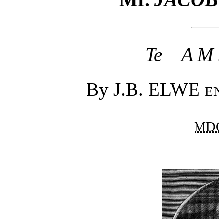
Te A M S
By J.B. ELWE
e
md