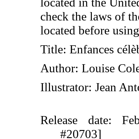
located in the Unite
check the laws of t
located before usin
Title
: Enfances célè
Author
: Louise Col
Illustrator
: Jean Ant
Release date
: Fe
#20703]