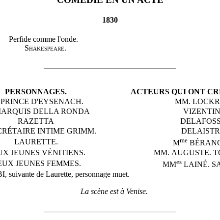
1830
Perfide comme l'onde.
Shakespeare
.
PERSONNAGES.
ACTEURS QUI ONT CR
 PRINCE D'EYSENACH.
MM.
LOCK
MARQUIS DELLA RONDA
VIZENTIN
RAZETTA
DELAFOS
CRÉTAIRE INTIME GRIMM.
DELAIST
me
LAURETTE.
M
BÉRAN
X JEUNES VÉNITIENS.
MM.
AUGUSTE
.
T
es
EUX JEUNES FEMMES.
MM
LAINÉ
.
S
ivante de Laurette, personnage muet.
La scène est à Venise.