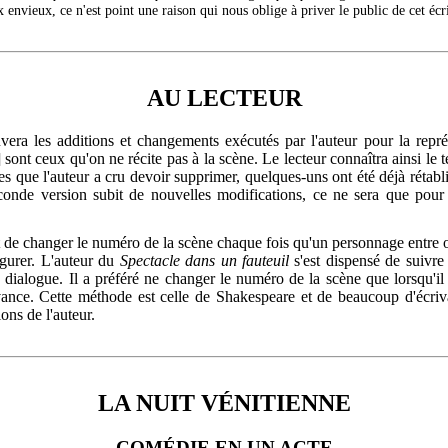
x envieux, ce n'est point une raison qui nous oblige à priver le public de cet écri
AU LECTEUR
vera les additions et changements exécutés par l'auteur pour la repré
 sont ceux qu'on ne récite pas à la scène. Le lecteur connaîtra ainsi le 
es que l'auteur a cru devoir supprimer, quelques-uns ont été déjà rétablis 
conde version subit de nouvelles modifications, ce ne sera que pour
t de changer le numéro de la scène chaque fois qu'un personnage entre
gurer. L'auteur du
Spectacle dans un fauteuil
s'est dispensé de suivre 
 le dialogue. Il a préféré ne changer le numéro de la scène que lorsqu'i
nce. Cette méthode est celle de Shakespeare et de beaucoup d'écrivai
ns de l'auteur.
LA NUIT VÉNITIENNE
COMÉDIE EN UN ACTE