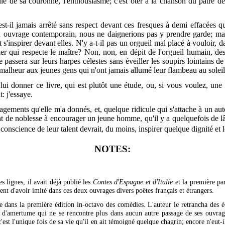
feuille de sa couronne, l'enthousiasme; c'est ôter à la chanson du pâtre
est-il jamais arrêté sans respect devant ces fresques à demi effacées 
un ouvrage contemporain, nous ne daignerions pas y prendre garde; mai
 s'inspirer devant elles. N'y a-t-il pas un orgueil mal placé à vouloir, d
lier qui respecte le maître? Non, non, en dépit de l'orgueil humain,
des 
ne passera sur leurs harpes célestes sans éveiller les soupirs lointains 
alheur aux jeunes gens qui n'ont jamais allumé leur flambeau au soleil! B
 lui donner ce livre, qui est plutôt une étude, ou, si vous voulez, une
: j'essaye.
uragements qu'elle m'a donnés, et, quelque ridicule qui s'attache à un au
tant de noblesse à encourager un jeune homme, qu'il y a quelquefois de l
 conscience de leur talent devrait, du moins, inspirer quelque dignité et l
NOTES:
 lignes, il avait déjà publié les
Contes d'Espagne et d'Italie
et la première pa
ient d'avoir imité dans ces deux ouvrages divers poëtes français et étrangers.
 dans la première édition in-octavo des comédies. L'auteur le retrancha des éd
d'amertume qui ne se rencontre plus dans aucun autre passage de ses ouvrag
c'est l'unique fois de sa vie qu'il en ait témoigné quelque chagrin; encore n'eut-i