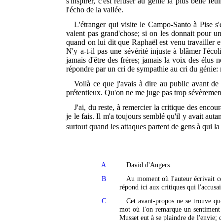
s'inspirer, c'est refuser au génie la plus belle 
l'écho de la vallée.
L'étranger qui visite le Campo-Santo à Pise s'
valent pas grand'chose; si on les donnait pour 
quand on lui dit que Raphaël est venu travailler et
N'y a-t-il pas une sévérité injuste à blâmer l'éco
jamais d'être des frères; jamais la voix des élus 
répondre par un cri de sympathie au cri du génie: m
Voilà ce que j'avais à dire au public avant de
prétentieux. Qu'on ne me juge pas trop sévèrement
J'ai, du reste, à remercier la critique des enco
je le fais. Il m'a toujours semblé qu'il y avait au
surtout quand les attaques partent de gens à qui la
A
David d'Angers.
B
Au moment où l'auteur écrivait ces
répond ici aux critiques qui l'accusa
C
Cet avant-propos ne se trouve que
mot où l'on remarque un sentiment 
Musset eut à se plaindre de l'envie; 