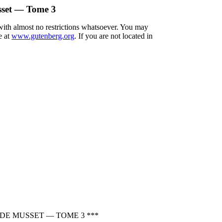
sset — Tome 3
 with almost no restrictions whatsoever. You may
e at
www.gutenberg.org
. If you are not located in
DE MUSSET — TOME 3 ***