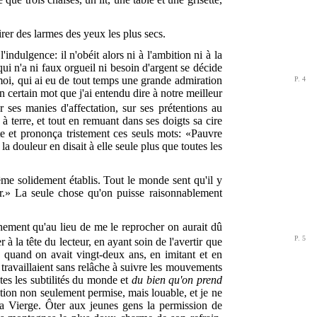
tirer des larmes des yeux les plus secs.
'indulgence: il n'obéit alors ni à l'ambition ni à la
ui n'a ni faux orgueil ni besoin d'argent se décide
à moi, qui ai eu de tout temps une grande admira
tion
P. 4
certain mot que j'ai entendu dire à notre meilleur
r ses manies d'affectation, sur ses prétentions au
 terre, et tout en remuant dans ses doigts sa cire
ête et prononça tristement ces seuls mots: «Pauvre
a douleur en disait à elle seule plus que toutes les
 même solidement établis. Tout le monde sent qu'il y
ger.» La seule chose qu'on puisse raisonnablement
hement qu'au lieu de me le reprocher on aurait dû
P. 5
 à la tête du lecteur, en ayant soin de l'avertir que
t, quand on avait vingt-deux ans, en imitant et en
ns travaillaient sans relâche à suivre les mouvements
tes les subtilités du monde et
du bien qu'on prend
ction non seulement permise, mais louable, et je ne
a Vierge. Ôter aux jeunes gens la permission de