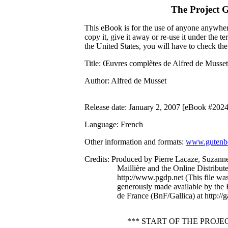
The Project 
This eBook is for the use of anyone anywhere
copy it, give it away or re-use it under the 
the United States, you will have to check th
Title
: Œuvres complètes de Alfred de Muss
Author
: Alfred de Musset
Release date
: January 2, 2007 [eBook #202
Language
: French
Other information and formats
:
www.gutenbe
Credits
: Produced by Pierre Lacaze, Suzann
Maillière and the Online Distribu
http://www.pgdp.net (This file w
generously made available by the 
de France (BnF/Gallica) at http://ga
*** START OF THE PROJ