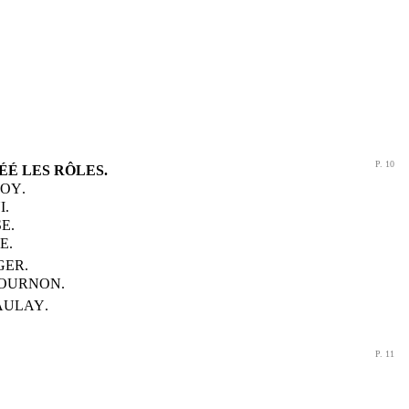
P. 10
ÉÉ LES RÔLES.
ROY
.
I
.
SE
.
RE
.
GER
.
OURNON
.
AULAY
.
P. 11