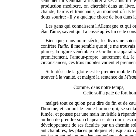
seulement il s'étudiait à inspirer à ses amis un
production médiocre, on cherchât dans un livre, d
chaude, hardis et tranchants, au moment où ils le
doux sourire: «Il y a quelque chose de bon dans l
Les gens qui connaissent l'Allemagne et qui o
était l'âme, savent qu'il a laissé après lui cette c
Bien que, dans notre siècle, les livres ne soien
confrère l'
utile
, il me semble que si je me trouvais
plume, la figure vénérable de Gœthe m'apparaîtra
premièrement, l'amour-propre, autrement dit, le d
circonstances, ces trois mobiles varient et prennent
Si le désir de la gloire est le premier mobile d
trouver à la vanité, et malgré la sentence du
Misan
Comme, dans notre temps,
Cette soif a gâté de fort ho
malgré tout ce qu'on peut dire de fin et de cau
l'homme, et surtout le jeune homme qui, se sentant
fumée, et poussé par une main invisible à répandr
au lieu de prendre son chapeau et de courir les r
développement de ses facultés par un chemin soli
antichambres, les places publiques et jusqu'aux ca
vaut souvent mieux que les conquérants du monde, e