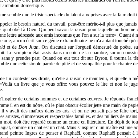
 l'ambition domestique.
il me semble que le triste spectacle du talent aux prises avec la faim doit 
peler le besoin naturel du travail, peut-être mérite-t-il plus que jamais l
re qu'il obéit à Dieu. Qui peut savoir la raison pour laquelle un homme q
ait une lettre adressée aux amis inconnus que l'on a sur la terre». Quant 
ode, aucun écrit sur ce génie extraordinaire ne m'a autant touché qu'un 
old
et de
Don Juan
. On discutait sur l'orgueil démesuré du poëte, su
t. Le sculpteur était assis dans un coin de la chambre, sur un coussin à
n sans y prendre part. Quand on eut tout dit sur Byron, il tourna la t
le que cette simple parole de pitié et de sympathie pour le chantre de l
n de lui contester ses droits, qu'elle a raison de maintenir, et qu'elle a
: «Voilà un livre que je vous offre; vous pouvez le lire et non le ju
e.
'inspirer de certains hommes et de certaines œuvres. Je réponds franc
omme il
en est du nôtre, où le plus obscur écolier jette une main de papier
il y avait des maîtres dans les arts, et on ne pensait pas se faire tor
unes artistes, d'immenses et respectables familles, et des milliers de mai
 mot, doit être regardé comme un crime en littérature. En dépit de tou
agiat, comme un chat est un chat. Mais s'inspirer d'un maître est une a
grand peintre Ingres de penser à Raphaël, comme Raphaël pensait à l