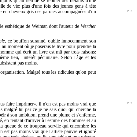
ujours qu'au lieu de se rebuter des défauts d'une
lle de vie; plus d'une fois des jeunes gens à tête
tre en cheveux
gris ces paroles accompagnées d'un
P. 2
le esthétique de Weimar, dont l'auteur de
Werther
ble
, ce bouffon suranné, oublie innocemment son
, au moment où je poserais le livre pour prendre la
omme qui écrit un livre est mû par trois raisons:
ème lieu, l'intérêt pécuniaire. Selon l'âge et les
subsistent pas moins.
 organisation. Malgré tous les ridicules qu'on peut
s faire imprimer», il n'en est pas moins vrai que
P. 3
is malgré lui par ce je ne sais quoi qui cherche la
béir à son ambition, prend une plume et s'enferme,
, en tentant d'arriver à l'estime des hommes et au
 la queue de ce troupeau servile qui encombre les
n est pas moins vrai que l'artiste pauvre et ignoré
e trois chaises, un lit, une table et une grisette,