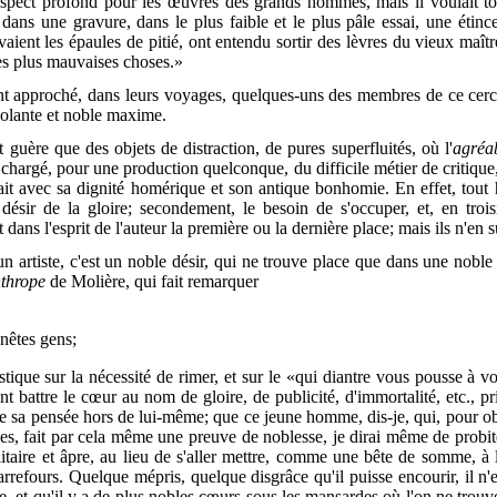
 respect profond pour les œuvres des grands hommes, mais il voulait to
ans une gravure, dans le plus faible et le plus pâle essai, une étince
vaient les épaules de pitié, ont entendu sortir des lèvres du vieux maî
es plus mauvaises choses.»
nt approché, dans leurs voyages, quelques-uns des membres de ce cerc
onsolante et noble maxime.
t guère que des objets de distraction, de pures superfluités, où l'
agréa
 chargé, pour une production quelconque, du difficile métier de critique
it avec sa dignité homérique et son antique bonhomie. En effet, tout h
ésir de la gloire; secondement, le besoin de s'occuper, et, en troisi
 dans l'esprit de l'auteur la première ou la dernière place; mais ils n'en 
'un artiste, c'est un noble désir, qui ne trouve place que dans une noble
thrope
de Molière, qui fait remarquer
nnêtes gens;
stique sur la nécessité de rimer, et sur le «qui diantre vous pousse à
vou
 battre le cœur au nom de gloire, de publicité, d'immortalité, etc., pr
e sa pensée hors de lui-même; que ce jeune homme, dis-je, qui, pour o
ues, fait par cela même une preuve de noblesse, je dirai même de probité
taire et âpre, au lieu de s'aller mettre, comme une bête de somme, à
rrefours. Quelque mépris, quelque disgrâce qu'il puisse encourir, il n'e
t qu'il y a de plus nobles cœurs sous les mansardes où l'on ne trouve qu