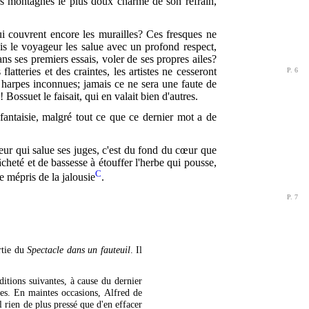
 des montagnes le plus doux charme de son refrain,
qui couvrent encore les murailles? Ces fresques ne
s le voyageur les salue avec un profond respect,
ans ses premiers essais, voler de ses propres ailes?
flatteries et des craintes, les artistes ne cesseront
P. 6
de harpes inconnues; jamais ce ne sera une faute de
ossuet le faisait, qui en valait bien d'autres.
 fantaisie, malgré tout ce que ce dernier mot a de
teur qui salue ses juges, c'est du fond du cœur que
âcheté et de bassesse à étouffer l'herbe qui pousse,
C
e mépris de la jalousie
.
P. 7
rtie du
Spectacle dans un fauteuil
. Il
itions suivantes, à cause du dernier
es. En maintes occasions, Alfred de
l rien de plus pressé que d'en effacer