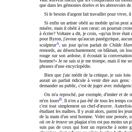
que dans les gémonies dorées et les abreuvoirs de
Si le besoin d'argent fait travailler pour vivre, 
Si enfin un artiste obéit au mobile qu'on peut ap
misère, mais il obéit à son cœur; on pourrait croi
à écrire? Voltaire a dit, je crois, «qu'un livre ét
pour Byron, j'avoue qu'aucun panégyrique, aucune 
A
sculpteur
, un jour qu'on parlait de
Childe Har
remords, au désenchantement; on blâmait, on louai
rouge sur son ardoise, il écoutait la conversatio
homme!» Je ne sais si je me trompe, mais il me semb
phrases d'une encyclopédie.
Bien que j'aie médit de la critique, je suis loi
aurait un parfait ridicule à venir dire aux gens
demander au public, c'est de juger avec indulgenc
On m'a reproché, par exemple, d'imiter et de m
B
m'en louer
. Il n'en a pas été de tous les temps c
c'est tout simplement un chef-d'œuvre. Autrefois 
étudiant les maîtres. Il y avait alors, parmi les je
de la main d'un seul homme. Voler une pensée, un
où on le trouve
un plagiat n'en est pas moins un pl
suis pas de ceux qui font un reproche à notre 