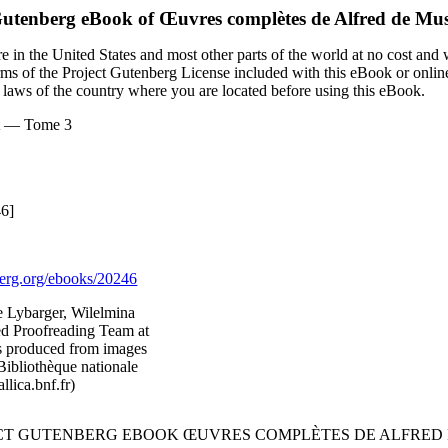
Gutenberg eBook of
Œuvres complètes de Alfred de Mu
 in the United States and most other parts of the world at no cost and
terms of the Project Gutenberg License included with this eBook or onlin
e laws of the country where you are located before using this eBook.
et — Tome 3
46]
rg.org/ebooks/20246
e Lybarger, Wilelmina
ted Proofreading Team at
as produced from images
Bibliothèque nationale
llica.bnf.fr)
ECT GUTENBERG EBOOK ŒUVRES COMPLÈTES DE ALFRED 