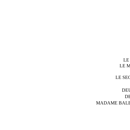
LE
LE 
LE SE
DEU
D
MADAME BALBI, su