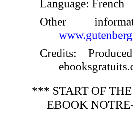
Language
: French
Other inform
www.gutenberg
Credits
: Produce
ebooksgratuits
*** START OF TH
EBOOK NOTRE-