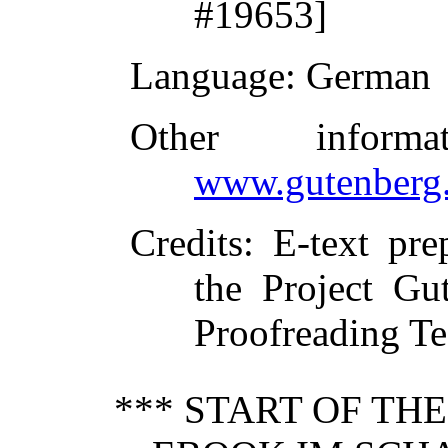
#19653]
Language
: German
Other inform
www.gutenberg.
Credits
: E-text pr
the Project Gu
Proofreading T
*** START OF TH