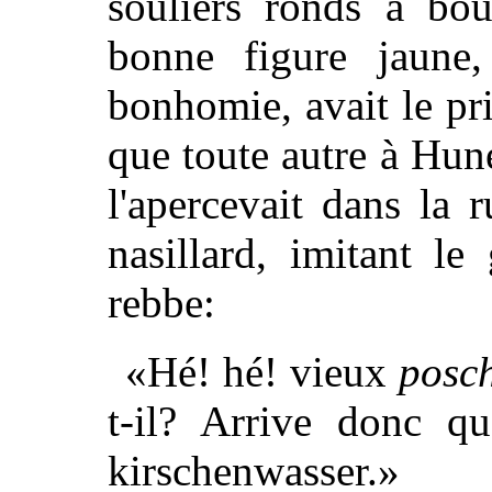
souliers ronds à bou
bonne figure jaune,
bonhomie, avait le pr
que toute autre à Hune
l'apercevait dans la r
nasillard, imitant l
rebbe:
«Hé! hé! vieux
posch
t-il? Arrive donc q
kirschenwasser.»