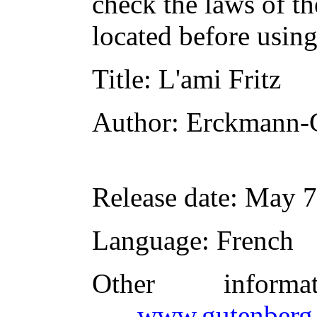
check the laws of t
located before usin
Title
: L'ami Fritz
Author
: Erckmann-
Release date
: May 7
Language
: French
Other inform
www.gutenberg.