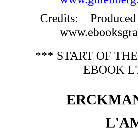
Credits
: Produce
www.ebooksgrat
*** START OF TH
EBOOK L'
ERCKMAN
L'A