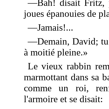
—Bah! disait Fritz, 
joues épanouies de pla
—Jamais!...
—Demain, David; tu s
à moitié pleine.»
Le vieux rabbin remo
marmottant dans sa ba
comme un roi, renf
l'armoire et se disait: