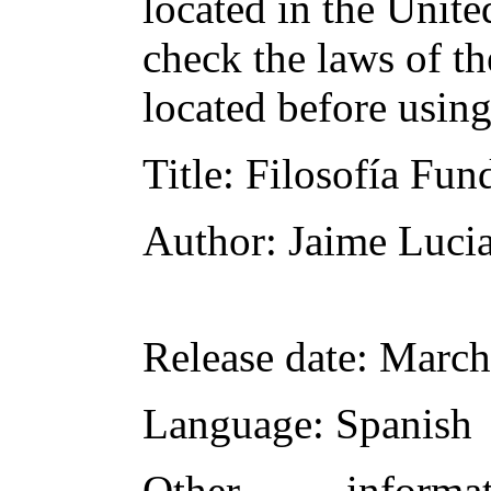
located in the Unite
check the laws of t
located before usin
Title
: Filosofía Fun
Author
: Jaime Luci
Release date
: March
Language
: Spanish
Other inform