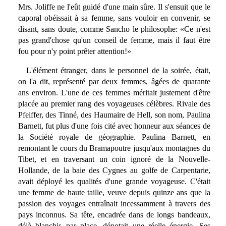
Mrs. Joliffe ne l'eût guidé d'une main sûre. Il s'ensuit que le
caporal obéissait à sa femme, sans vouloir en convenir, se
disant, sans doute, comme Sancho le philosophe: «Ce n'est
pas grand'chose qu'un conseil de femme, mais il faut être
fou pour n'y point prêter attention!»
L'élément étranger, dans le personnel de la soirée, était,
on l'a dit, représenté par deux femmes, âgées de quarante
ans environ. L'une de ces femmes méritait justement d'être
placée au premier rang des voyageuses célèbres. Rivale des
Pfeiffer, des Tinné, des Haumaire de Hell, son nom, Paulina
Barnett, fut plus d'une fois cité avec honneur aux séances de
la Société royale de géographie. Paulina Barnett, en
remontant le cours du Bramapoutre jusqu'aux montagnes du
Tibet, et en traversant un coin ignoré de la Nouvelle-
Hollande, de la baie des Cygnes au golfe de Carpentarie,
avait déployé les qualités d'une grande voyageuse. C'était
une femme de haute taille, veuve depuis quinze ans que la
passion des voyages entraînait incessamment à travers des
pays inconnus. Sa tête, encadrée dans de longs bandeaux,
déjà blanchis par place, dénotait une réelle énergie. Ses