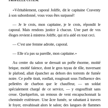
PROPELLE CUTEM.
«Véritablement, caporal Joliffe, dit le capitaine Craventy
à son subordonné, vous vous êtes surpassé!
— Je le crois, mon capitaine, je le crois, répondit le
caporal. Mais rendons justice à chacun. Une part de vos
éloges revient à mistress Joliffe, qui m'a aidé en tout ceci.
— C'est une femme adroite, caporal.
— Elle n'a pas sa pareille, mon capitaine.»
Au centre du salon se dressait un poêle énorme, moitié
brique, moitié faïence, dont le gros tuyau de tôle, traversant
le plafond, allait épancher au dehors des torrents de fumée
noire. Ce poêle tirait, ronflait, rougissait sous l'influence des
pelletées de charbon que le chauffeur, — un soldat
spécialement chargé de ce service, — y engouffrait sans
cesse. Quelquefois, un remous de vent encapuchonnait la
cheminée extérieure. Une âcre fumée, se rabattant à travers
le foyer, envahissait alors le salon; des langues de flammes