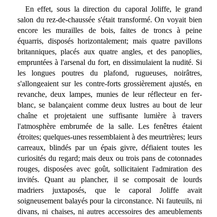
En effet, sous la direction du caporal Joliffe, le grand
salon du rez-de-chaussée s'était transformé. On voyait bien
encore les murailles de bois, faites de troncs à peine
équarris, disposés horizontalement; mais quatre pavillons
britanniques, placés aux quatre angles, et des panoplies,
empruntées à l'arsenal du fort, en dissimulaient la nudité. Si
les longues poutres du plafond, rugueuses, noirâtres,
s'allongeaient sur les contre-forts grossièrement ajustés, en
revanche, deux lampes, munies de leur réflecteur en fer-
blanc, se balançaient comme deux lustres au bout de leur
chaîne et projetaient une suffisante lumière à travers
l'atmosphère embrumée de la salle. Les fenêtres étaient
étroites; quelques-unes ressemblaient à des meurtrières; leurs
carreaux, blindés par un épais givre, défiaient toutes les
curiosités du regard; mais deux ou trois pans de cotonnades
rouges, disposées avec goût, sollicitaient l'admiration des
invités. Quant au plancher, il se composait de lourds
madriers juxtaposés, que le caporal Joliffe avait
soigneusement balayés pour la circonstance. Ni fauteuils, ni
divans, ni chaises, ni autres accessoires des ameublements