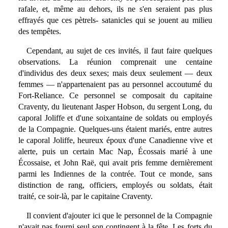
rafale, et, même au dehors, ils ne s'en seraient pas plus
effrayés que ces pètrels- satanicles qui se jouent au milieu
des tempêtes.
Cependant, au sujet de ces invités, il faut faire quelques
observations. La réunion comprenait une centaine
d'individus des deux sexes; mais deux seulement — deux
femmes — n'appartenaient pas au personnel accoutumé du
Fort-Reliance. Ce personnel se composait du capitaine
Craventy, du lieutenant Jasper Hobson, du sergent Long, du
caporal Joliffe et d'une soixantaine de soldats ou employés
de la Compagnie. Quelques-uns étaient mariés, entre autres
le caporal Joliffe, heureux époux d'une Canadienne vive et
alerte, puis un certain Mac Nap, Écossais marié à une
Écossaise, et John Raë, qui avait pris femme dernièrement
parmi les Indiennes de la contrée. Tout ce monde, sans
distinction de rang, officiers, employés ou soldats, était
traité, ce soir-là, par le capitaine Craventy.
Il convient d'ajouter ici que le personnel de la Compagnie
n'avait pas fourni seul son contingent à la fête. Les forts du