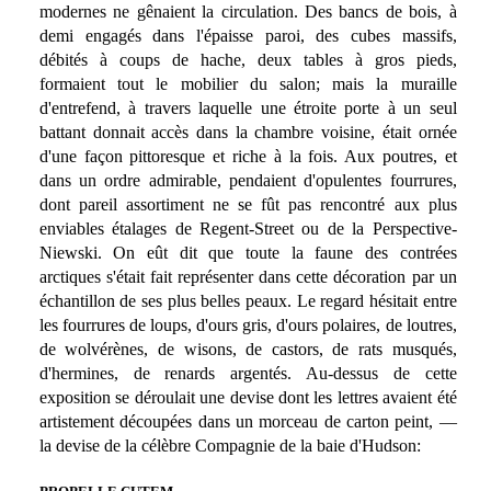
modernes ne gênaient la circulation. Des bancs de bois, à
demi engagés dans l'épaisse paroi, des cubes massifs,
débités à coups de hache, deux tables à gros pieds,
formaient tout le mobilier du salon; mais la muraille
d'entrefend, à travers laquelle une étroite porte à un seul
battant donnait accès dans la chambre voisine, était ornée
d'une façon pittoresque et riche à la fois. Aux poutres, et
dans un ordre admirable, pendaient d'opulentes fourrures,
dont pareil assortiment ne se fût pas rencontré aux plus
enviables étalages de Regent-Street ou de la Perspective-
Niewski. On eût dit que toute la faune des contrées
arctiques s'était fait représenter dans cette décoration par un
échantillon de ses plus belles peaux. Le regard hésitait entre
les fourrures de loups, d'ours gris, d'ours polaires, de loutres,
de wolvérènes, de wisons, de castors, de rats musqués,
d'hermines, de renards argentés. Au-dessus de cette
exposition se déroulait une devise dont les lettres avaient été
artistement découpées dans un morceau de carton peint, —
la devise de la célèbre Compagnie de la baie d'Hudson: