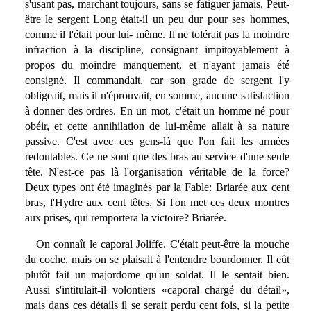
s'usant pas, marchant toujours, sans se fatiguer jamais. Peut-
être le sergent Long était-il un peu dur pour ses hommes,
comme il l'était pour lui- même. Il ne tolérait pas la moindre
infraction à la discipline, consignant impitoyablement à
propos du moindre manquement, et n'ayant jamais été
consigné. Il commandait, car son grade de sergent l'y
obligeait, mais il n'éprouvait, en somme, aucune satisfaction
à donner des ordres. En un mot, c'était un homme né pour
obéir, et cette annihilation de lui-même allait à sa nature
passive. C'est avec ces gens-là que l'on fait les armées
redoutables. Ce ne sont que des bras au service d'une seule
tête. N'est-ce pas là l'organisation véritable de la force?
Deux types ont été imaginés par la Fable: Briarée aux cent
bras, l'Hydre aux cent têtes. Si l'on met ces deux montres
aux prises, qui remportera la victoire? Briarée.
On connaît le caporal Joliffe. C'était peut-être la mouche
du coche, mais on se plaisait à l'entendre bourdonner. Il eût
plutôt fait un majordome qu'un soldat. Il le sentait bien.
Aussi s'intitulait-il volontiers «caporal chargé du détail»,
mais dans ces détails il se serait perdu cent fois, si la petite