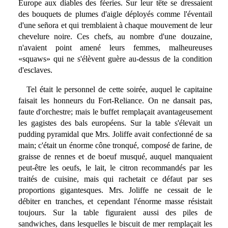
Europe aux diables des féeries. Sur leur tête se dressaient
des bouquets de plumes d'aigle déployés comme l'éventail
d'une señora et qui tremblaient à chaque mouvement de leur
chevelure noire. Ces chefs, au nombre d'une douzaine,
n'avaient point amené leurs femmes, malheureuses
«squaws» qui ne s'élèvent guère au-dessus de la condition
d'esclaves.
Tel était le personnel de cette soirée, auquel le capitaine
faisait les honneurs du Fort-Reliance. On ne dansait pas,
faute d'orchestre; mais le buffet remplaçait avantageusement
les gagistes des bals européens. Sur la table s'élevait un
pudding pyramidal que Mrs. Joliffe avait confectionné de sa
main; c'était un énorme cône tronqué, composé de farine, de
graisse de rennes et de boeuf musqué, auquel manquaient
peut-être les oeufs, le lait, le citron recommandés par les
traités de cuisine, mais qui rachetait ce défaut par ses
proportions gigantesques. Mrs. Joliffe ne cessait de le
débiter en tranches, et cependant l'énorme masse résistait
toujours. Sur la table figuraient aussi des piles de
sandwiches, dans lesquelles le biscuit de mer remplaçait les