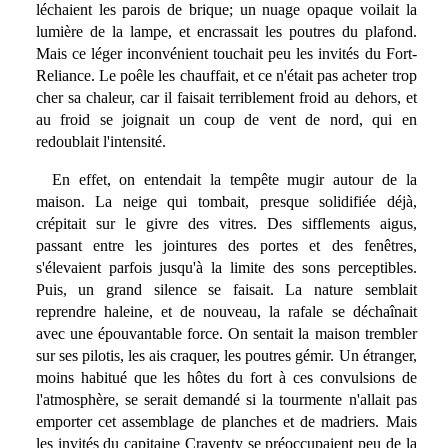
léchaient les parois de brique; un nuage opaque voilait la
lumière de la lampe, et encrassait les poutres du plafond.
Mais ce léger inconvénient touchait peu les invités du Fort-
Reliance. Le poêle les chauffait, et ce n'était pas acheter trop
cher sa chaleur, car il faisait terriblement froid au dehors, et
au froid se joignait un coup de vent de nord, qui en
redoublait l'intensité.
En effet, on entendait la tempête mugir autour de la
maison. La neige qui tombait, presque solidifiée déjà,
crépitait sur le givre des vitres. Des sifflements aigus,
passant entre les jointures des portes et des fenêtres,
s'élevaient parfois jusqu'à la limite des sons perceptibles.
Puis, un grand silence se faisait. La nature semblait
reprendre haleine, et de nouveau, la rafale se déchaînait
avec une épouvantable force. On sentait la maison trembler
sur ses pilotis, les ais craquer, les poutres gémir. Un étranger,
moins habitué que les hôtes du fort à ces convulsions de
l'atmosphère, se serait demandé si la tourmente n'allait pas
emporter cet assemblage de planches et de madriers. Mais
les invités du capitaine Craventy se préoccupaient peu de la