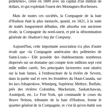
pelleteries», créée en 1809 avec un capital d'un million de
dollars, et qui exploitait l'ouest des Montagnes-Rocheuses.
Mais de toutes ces sociétés, la Compagnie de la baie
d'Hudson était la plus menacée, quand, en 1821, à la suite
de traités longuement débattus, elle absorba son ancienne
rivale, la Compagnie du nord-ouest, et prit la dénomination
générale de:
Hudson's bay fur Company
.
Aujourd'hui, cette importante association n'a plus d'autre
rivale que «la Compagnie américaine des pelleteries de
Saint-Louis.» Elle possède des établissements nombreux
dispersés sur un domaine qui compte trois millions sept cent
mille milles carrés. Ses principales factoreries sont situées
sur la baie James, à l'embouchure de la rivière de Severn,
dans la partie sud et vers les frontières du Haut-Canada, sur
les lacs Athapeskow, Winnipeg, Supérieur, Methye, Buffalo,
près des rivières Colombia, Mackenzie, Saskatchawan,
Assinipoil, etc. Le Fort York, qui commande le cours du
fleuve Nelson, tributaire de la baie d'Hudson, forme le
quartier général de la Compagnie, et c'est là qu'est établi son