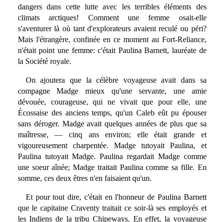
dangers dans cette lutte avec les terribles éléments des
climats arctiques! Comment une femme osait-elle
s'aventurer là où tant d'explorateurs avaient reculé ou péri?
Mais l'étrangère, confinée en ce moment au Fort-Reliance,
n'était point une femme: c'était Paulina Barnett, lauréate de
la Société royale.
On ajoutera que la célèbre voyageuse avait dans sa
compagne Madge mieux qu'une servante, une amie
dévouée, courageuse, qui ne vivait que pour elle, une
Écossaise des anciens temps, qu'un Caleb eût pu épouser
sans déroger. Madge avait quelques années de plus que sa
maîtresse, — cinq ans environ; elle était grande et
vigoureusement charpentée. Madge tutoyait Paulina, et
Paulina tutoyait Madge. Paulina regardait Madge comme
une soeur aînée; Madge traitait Paulina comme sa fille. En
somme, ces deux êtres n'en faisaient qu'un.
Et pour tout dire, c'était en l'honneur de Paulina Barnett
que le capitaine Craventy traitait ce soir-là ses employés et
les Indiens de la tribu Chipeways. En effet, la voyageuse