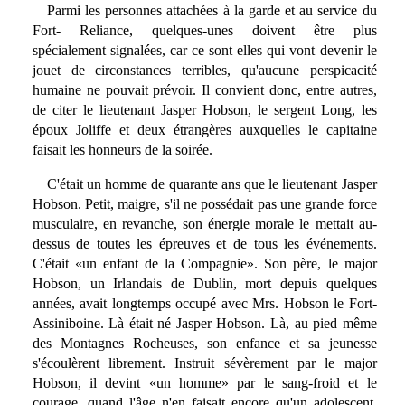
Parmi les personnes attachées à la garde et au service du
Fort- Reliance, quelques-unes doivent être plus
spécialement signalées, car ce sont elles qui vont devenir le
jouet de circonstances terribles, qu'aucune perspicacité
humaine ne pouvait prévoir. Il convient donc, entre autres,
de citer le lieutenant Jasper Hobson, le sergent Long, les
époux Joliffe et deux étrangères auxquelles le capitaine
faisait les honneurs de la soirée.
C'était un homme de quarante ans que le lieutenant Jasper
Hobson. Petit, maigre, s'il ne possédait pas une grande force
musculaire, en revanche, son énergie morale le mettait au-
dessus de toutes les épreuves et de tous les événements.
C'était «un enfant de la Compagnie». Son père, le major
Hobson, un Irlandais de Dublin, mort depuis quelques
années, avait longtemps occupé avec Mrs. Hobson le Fort-
Assiniboine. Là était né Jasper Hobson. Là, au pied même
des Montagnes Rocheuses, son enfance et sa jeunesse
s'écoulèrent librement. Instruit sévèrement par le major
Hobson, il devint «un homme» par le sang-froid et le
courage, quand l'âge n'en faisait encore qu'un adolescent.