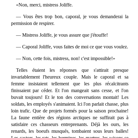
«Non, merci, mistress Joliffe.
— Vous êtes trop bon, caporal, je vous demanderai la
permission de respirer.
— Mistress Joliffe, je vous assure que j'étouffe!
— Caporal Joliffe, vous faites de moi ce que vous voulez.
— Non, cette fois, mistress, non! c'est impossible!»
Telles étaient les réponses que s'attirait presque
invariablement l'heureux couple. Mais le caporal et sa
femme insistaient tellement que les plus récalcitrants
finissaient par céder. Et l'on mangeait sans cesse, et l'on
buvait toujours! Et le ton des conversations montait! Les
soldats, les employés s'animaient. Ici l'on parlait chasse, plus
loin trafic. Que de projets formés pour la saison prochaine!
La faune entière des régions arctiques ne suffirait pas à
satisfaire ces chasseurs entreprenants. Déjà les ours, les
renards, les boeufs musqués, tombaient sous leurs balles!
Les castors, les rats, les hermines, les martres, les wisons se