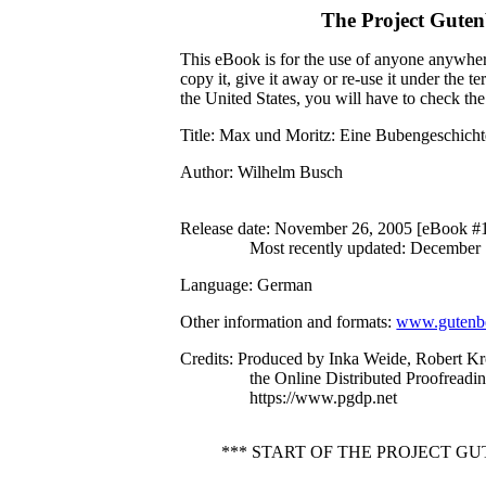
The Project Gute
This eBook is for the use of anyone anywhere
copy it, give it away or re-use it under the 
the United States, you will have to check th
Title
: Max und Moritz: Eine Bubengeschichte
Author
: Wilhelm Busch
Release date
: November 26, 2005 [eBook #
Most recently updated: December
Language
: German
Other information and formats
:
www.gutenbe
Credits
: Produced by Inka Weide, Robert K
the Online Distributed Proofreadi
https://www.pgdp.net
*** START OF THE PROJECT G