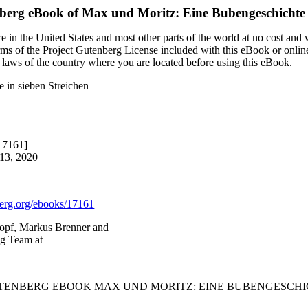
nberg eBook of
Max und Moritz: Eine Bubengeschichte i
 in the United States and most other parts of the world at no cost and
terms of the Project Gutenberg License included with this eBook or onlin
e laws of the country where you are located before using this eBook.
 in sieben Streichen
17161]
 13, 2020
rg.org/ebooks/17161
ropf, Markus Brenner and
ng Team at
UTENBERG EBOOK MAX UND MORITZ: EINE BUBENGESCHIC