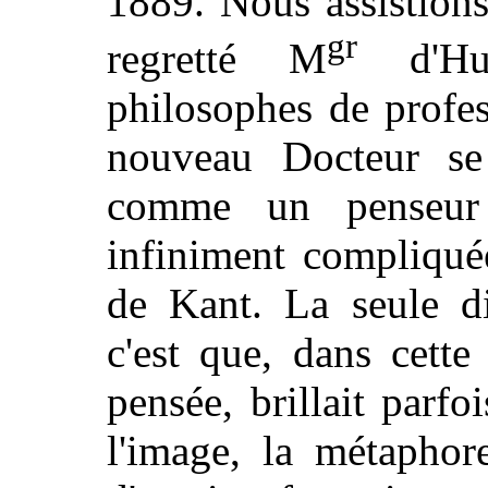
1889. Nous assistions
gr
regretté M
d'Hul
philosophes de profe
nouveau Docteur se
comme un penseur o
infiniment compliqué
de Kant. La seule di
c'est que, dans cett
pensée, brillait parfo
l'image, la métaphor