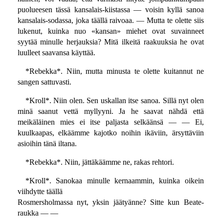
puolueesen tässä kansalais-kiistassa — voisin kyllä sanoa
kansalais-sodassa, joka täällä raivoaa. — Mutta te olette siis
lukenut, kuinka nuo «kansan» miehet ovat suvainneet
syytää minulle herjauksia? Mitä ilkeitä raakuuksia he ovat
luulleet saavansa käyttää.
*Rebekka*. Niin, mutta minusta te olette kuitannut ne
sangen sattuvasti.
*Kroll*. Niin olen. Sen uskallan itse sanoa. Sillä nyt olen
minä saanut vettä myllyyni. Ja he saavat nähdä että
meikäläinen mies ei itse paljasta selkäänsä — — Ei,
kuulkaapas, elkäämme kajotko noihin ikäviin, ärsyttäviin
asioihin tänä iltana.
*Rebekka*. Niin, jättäkäämme ne, rakas rehtori.
*Kroll*. Sanokaa minulle kernaammin, kuinka oikein
viihdytte täällä
Rosmersholmassa nyt, yksin jäätyänne? Sitte kun Beate-
raukka — —