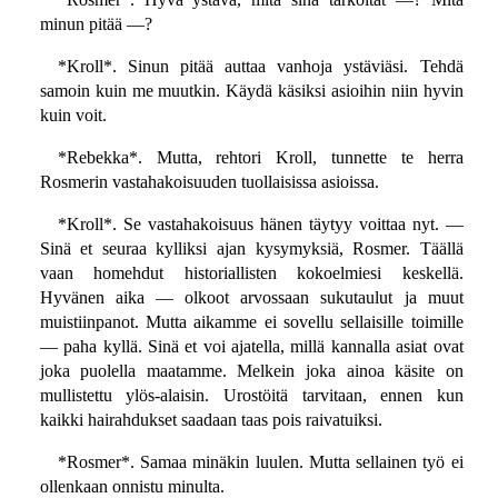
minun pitää —?
*Kroll*. Sinun pitää auttaa vanhoja ystäviäsi. Tehdä
samoin kuin me muutkin. Käydä käsiksi asioihin niin hyvin
kuin voit.
*Rebekka*. Mutta, rehtori Kroll, tunnette te herra
Rosmerin vastahakoisuuden tuollaisissa asioissa.
*Kroll*. Se vastahakoisuus hänen täytyy voittaa nyt. —
Sinä et seuraa kylliksi ajan kysymyksiä, Rosmer. Täällä
vaan homehdut historiallisten kokoelmiesi keskellä.
Hyvänen aika — olkoot arvossaan sukutaulut ja muut
muistiinpanot. Mutta aikamme ei sovellu sellaisille toimille
— paha kyllä. Sinä et voi ajatella, millä kannalla asiat ovat
joka puolella maatamme. Melkein joka ainoa käsite on
mullistettu ylös-alaisin. Urostöitä tarvitaan, ennen kun
kaikki hairahdukset saadaan taas pois raivatuiksi.
*Rosmer*. Samaa minäkin luulen. Mutta sellainen työ ei
ollenkaan onnistu minulta.