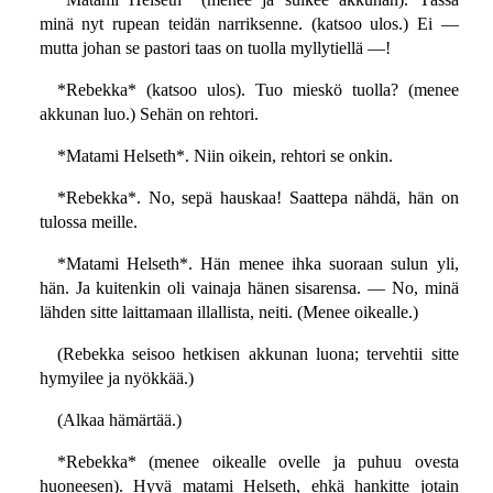
minä nyt rupean teidän narriksenne. (katsoo ulos.) Ei —
mutta johan se pastori taas on tuolla myllytiellä —!
*Rebekka* (katsoo ulos). Tuo mieskö tuolla? (menee
akkunan luo.) Sehän on rehtori.
*Matami Helseth*. Niin oikein, rehtori se onkin.
*Rebekka*. No, sepä hauskaa! Saattepa nähdä, hän on
tulossa meille.
*Matami Helseth*. Hän menee ihka suoraan sulun yli,
hän. Ja kuitenkin oli vainaja hänen sisarensa. — No, minä
lähden sitte laittamaan illallista, neiti. (Menee oikealle.)
(Rebekka seisoo hetkisen akkunan luona; tervehtii sitte
hymyilee ja nyökkää.)
(Alkaa hämärtää.)
*Rebekka* (menee oikealle ovelle ja puhuu ovesta
huoneesen). Hyvä matami Helseth, ehkä hankitte jotain