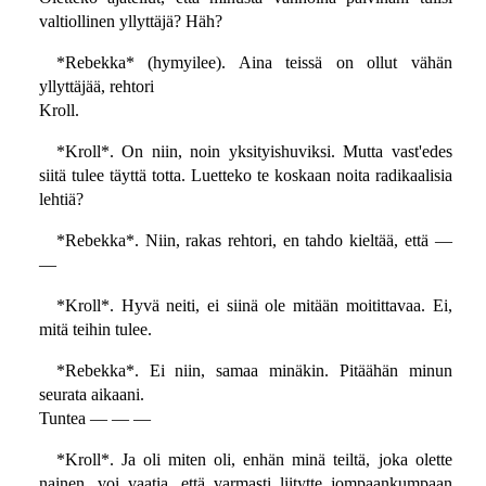
valtiollinen yllyttäjä? Häh?
*Rebekka* (hymyilee). Aina teissä on ollut vähän
yllyttäjää, rehtori
Kroll.
*Kroll*. On niin, noin yksityishuviksi. Mutta vast'edes
siitä tulee täyttä totta. Luetteko te koskaan noita radikaalisia
lehtiä?
*Rebekka*. Niin, rakas rehtori, en tahdo kieltää, että —
—
*Kroll*. Hyvä neiti, ei siinä ole mitään moitittavaa. Ei,
mitä teihin tulee.
*Rebekka*. Ei niin, samaa minäkin. Pitäähän minun
seurata aikaani.
Tuntea — — —
*Kroll*. Ja oli miten oli, enhän minä teiltä, joka olette
nainen, voi vaatia, että varmasti liitytte jompaankumpaan