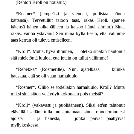
(Rehtori Kroll on noussut.)
*Rosmer* (lempeästi ja vienosti, pudistaa hänen
kättänsä). Tervetullut taloon taas, rakas Kroll. (panee
kätensä hänen olkapäilleen ja katsoo häntä silmiin.) Sinä,
rakas, vanha ystäväni! Sen minä kyllä tiesin, että välimme
taas kerran oli tuleva entiselleen.
*Kroll*. Mutta, hyvä ihminen, — oletko sinäkin hautonut
sitä mieletöntä luuloa, että jotain on tullut väliimme!
*Rebekka* (Rosmerille). Niin, ajatelkaas; — kuinka
hauskaa, että se oli vaan harhaluulo.
*Rosmer*. Oliko se todellakin harhaluulo, Kroll? Mutta
miksi sinä sitten vetäydyit kokonaan pois meistä?
*Kroll* (vakavasti ja puoliääneen). Siksi ett'en tahtonut
elävällä itselläni tulla muistuttamaan sinua onnettomuutesi
ajoista — ja hänestä, — jonka päivät päättyivät
myllykoskessa.