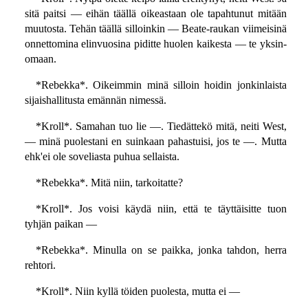
sitä paitsi — eihän täällä oikeastaan ole tapahtunut mitään
muutosta. Tehän täällä silloinkin — Beate-raukan viimeisinä
onnettomina elinvuosina piditte huolen kaikesta — te yksin-
omaan.
*Rebekka*. Oikeimmin minä silloin hoidin jonkinlaista
sijaishallitusta emännän nimessä.
*Kroll*. Samahan tuo lie —. Tiedättekö mitä, neiti West,
— minä puolestani en suinkaan pahastuisi, jos te —. Mutta
ehk'ei ole soveliasta puhua sellaista.
*Rebekka*. Mitä niin, tarkoitatte?
*Kroll*. Jos voisi käydä niin, että te täyttäisitte tuon
tyhjän paikan —
*Rebekka*. Minulla on se paikka, jonka tahdon, herra
rehtori.
*Kroll*. Niin kyllä töiden puolesta, mutta ei —