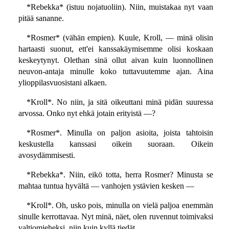
*Rebekka* (istuu nojatuoliin). Niin, muistakaa nyt vaan
pitää sananne.
*Rosmer* (vähän empien). Kuule, Kroll, — minä olisin
hartaasti suonut, ett'ei kanssakäymisemme olisi koskaan
keskeytynyt. Olethan sinä ollut aivan kuin luonnollinen
neuvon-antaja minulle koko tuttavuutemme ajan. Aina
ylioppilasvuosistani alkaen.
*Kroll*. No niin, ja sitä oikeuttani minä pidän suuressa
arvossa. Onko nyt ehkä jotain erityistä —?
*Rosmer*. Minulla on paljon asioita, joista tahtoisin
keskustella kanssasi oikein suoraan. Oikein
avosydämmisesti.
*Rebekka*. Niin, eikö totta, herra Rosmer? Minusta se
mahtaa tuntua hyvältä — vanhojen ystävien kesken —
*Kroll*. Oh, usko pois, minulla on vielä paljoa enemmän
sinulle kerrottavaa. Nyt minä, näet, olen ruvennut toimivaksi
valtiomieheksi, niin kuin kyllä tiedät.