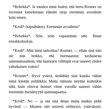
*Rebekka*. Ja muuten minä luulen, että herra Rosmer on
ruvennut katselemaan elämän oloja enemmän avosilmin
kuin ennen.
*Kroll* (säpsähtäen). Enemmän avosilmin?
*Rebekka*. Niin, noin vapaammin sitte. Ilman
ennakkoluuloja.
*Kroll*. Mitä tämä tarkoittaa? Rosmer, — ethän sinä toki
ole niin heikko, että hurmaannut tuollaisesta
satunnaisuudesta, että laumojen villitsijät ovat saaneet yhden
väliaikaisen voiton?
*Rosmer*. Hyvä ystävä, tiedäthän sinä kuinka vähän
minä käsitän politiikkia Mutta minusta näyttää kuitenkin
siltä, kuin olisivat ihmiset viime vuosilla saaneet vähän
enemmän itsenäisyyttä ajatustapaansa.
*Kroll*. No — ja sitä sinä ilman muita mutkia pidät
hyvänä! — Muuten olet suuresti erehtynyt, ystäväiseni.