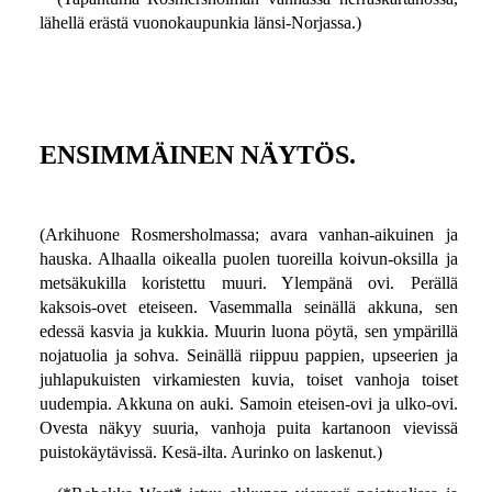
lähellä erästä vuonokaupunkia länsi-Norjassa.)
ENSIMMÄINEN NÄYTÖS.
(Arkihuone Rosmersholmassa; avara vanhan-aikuinen ja
hauska. Alhaalla oikealla puolen tuoreilla koivun-oksilla ja
metsäkukilla koristettu muuri. Ylempänä ovi. Perällä
kaksois-ovet eteiseen. Vasemmalla seinällä akkuna, sen
edessä kasvia ja kukkia. Muurin luona pöytä, sen ympärillä
nojatuolia ja sohva. Seinällä riippuu pappien, upseerien ja
juhlapukuisten virkamiesten kuvia, toiset vanhoja toiset
uudempia. Akkuna on auki. Samoin eteisen-ovi ja ulko-ovi.
Ovesta näkyy suuria, vanhoja puita kartanoon vievissä
puistokäytävissä. Kesä-ilta. Aurinko on laskenut.)