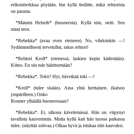
erikoisherkkua pöytään. Itse kyllä tiedätte, mikä rehtorista
on parasta.
*Matami Helseth* (huoneesta). Kyllä niin, neiti. Sen
minä teen.
*Rebekka* (avaa oven eteiseen). No, vihdoinkin —!
Sydämmellisesti tervetullut, rakas rehtori!
*Rehtori Kroll* (eteisessä, laskien kepin kädestään).
Kiitos. En siis tule häiritsemään?
*Rebekka*. Tekö? Hyi, hävetkää toki —!
*Kroll* (tulee sisään). Aina yhtä herttainen. (katsoo
ympärilleen.) Onko
Rosmer ylhäällä huoneessaan?
*Rebekka*. Ei, ulkona kävelemässä. Hän on viipynyt
tavallista kauvemmin. Mutta kyllä kait hän tuossa paikassa
tulee. (näyttää sohvaa.) Olkaa hyvä ja istukaa niin kauvaksi.