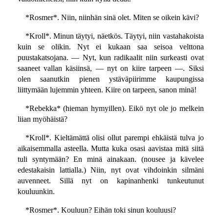
*Rosmer*. Niin, niinhän sinä olet. Miten se oikein kävi?
*Kroll*. Minun täytyi, näetkös. Täytyi, niin vastahakoista
kuin se olikin. Nyt ei kukaan saa seisoa velttona
puustakatsojana. — Nyt, kun radikaalit niin surkeasti ovat
saaneet vallan käsiinsä, — nyt on kiire tarpeen —. Siksi
olen saanutkin pienen ystäväpiirimme kaupungissa
liittymään lujemmin yhteen. Kiire on tarpeen, sanon minä!
*Rebekka* (hieman hymyillen). Eikö nyt ole jo melkein
liian myöhäistä?
*Kroll*. Kieltämättä olisi ollut parempi ehkäistä tulva jo
aikaisemmalla asteella. Mutta kuka osasi aavistaa mitä siitä
tuli syntymään? En minä ainakaan. (nousee ja kävelee
edestakaisin lattialla.) Niin, nyt ovat vihdoinkin silmäni
auvenneet. Sillä nyt on kapinanhenki tunkeutunut
kouluunkin.
*Rosmer*. Kouluun? Eihän toki sinun kouluusi?