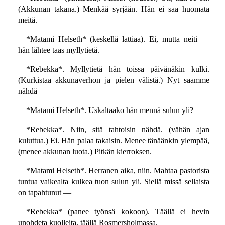
(Akkunan takana.) Menkää syrjään. Hän ei saa huomata
meitä.
*Matami Helseth* (keskellä lattiaa). Ei, mutta neiti —
hän lähtee taas myllytietä.
*Rebekka*. Myllytietä hän toissa päivänäkin kulki.
(Kurkistaa akkunaverhon ja pielen välistä.) Nyt saamme
nähdä —
*Matami Helseth*. Uskaltaako hän mennä sulun yli?
*Rebekka*. Niin, sitä tahtoisin nähdä. (vähän ajan
kuluttua.) Ei. Hän palaa takaisin. Menee tänäänkin ylempää,
(menee akkunan luota.) Pitkän kierroksen.
*Matami Helseth*. Herranen aika, niin. Mahtaa pastorista
tuntua vaikealta kulkea tuon sulun yli. Siellä missä sellaista
on tapahtunut —
*Rebekka* (panee työnsä kokoon). Täällä ei hevin
unohdeta kuolleita, täällä Rosmersholmassa.