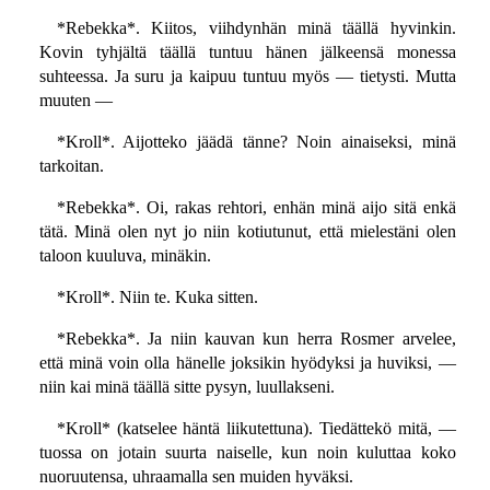
*Rebekka*. Kiitos, viihdynhän minä täällä hyvinkin.
Kovin tyhjältä täällä tuntuu hänen jälkeensä monessa
suhteessa. Ja suru ja kaipuu tuntuu myös — tietysti. Mutta
muuten —
*Kroll*. Aijotteko jäädä tänne? Noin ainaiseksi, minä
tarkoitan.
*Rebekka*. Oi, rakas rehtori, enhän minä aijo sitä enkä
tätä. Minä olen nyt jo niin kotiutunut, että mielestäni olen
taloon kuuluva, minäkin.
*Kroll*. Niin te. Kuka sitten.
*Rebekka*. Ja niin kauvan kun herra Rosmer arvelee,
että minä voin olla hänelle joksikin hyödyksi ja huviksi, —
niin kai minä täällä sitte pysyn, luullakseni.
*Kroll* (katselee häntä liikutettuna). Tiedättekö mitä, —
tuossa on jotain suurta naiselle, kun noin kuluttaa koko
nuoruutensa, uhraamalla sen muiden hyväksi.