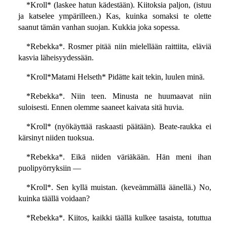
*Kroll* (laskee hatun kädestään). Kiitoksia paljon, (istuu
ja katselee ympärilleen.) Kas, kuinka somaksi te olette
saanut tämän vanhan suojan. Kukkia joka sopessa.
*Rebekka*. Rosmer pitää niin mielellään raittiita, eläviä
kasvia läheisyydessään.
*Kroll*Matami Helseth* Pidätte kait tekin, luulen minä.
*Rebekka*. Niin teen. Minusta ne huumaavat niin
suloisesti. Ennen olemme saaneet kaivata sitä huvia.
*Kroll* (nyökäyttää raskaasti päätään). Beate-raukka ei
kärsinyt niiden tuoksua.
*Rebekka*. Eikä niiden väriäkään. Hän meni ihan
puolipyörryksiin —
*Kroll*. Sen kyllä muistan. (keveämmällä äänellä.) No,
kuinka täällä voidaan?
*Rebekka*. Kiitos, kaikki täällä kulkee tasaista, totuttua