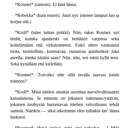
*Rosmer* (samoin). Ei tänä iltana.
*Rebekka* (kuin ennen). Juuri nyt. (menee lampun luo ja
korjaa sitä.)
*Kroll* (tulee lattian poikki). Niin, rakas Rosmer, nyt
tiedät, kuinka ajanhenki on heittänyt varjonsa sekä
kotielämääni että virkatoimeeni. Enkö sitten vastustaisi
tuota, turmiollista, kumoavaa, raastavaa ajanhenkeä joka
aseella, minkä käsiini saan? Niin, niin, sen minä kyllä teen.
Sekä kynälläni että kielelläni.
*Rosmer*. Toivotko sitte sillä tavalla saavasi jotain
toimeen?
*Kroll*. Minä tahdon ainakin suorittaa asevelvollisuuteni
kansalaisena. Ja minusta on jokaisen isänmaan-ystävän,
jokaisen tosihyvää harrastavan miehen velvollisuus tehdä
samoin. Näetkös — siksi oikeimmin olen tullutkin tän' iltana
luoksesi.
*Rosmer*. Hyvä ystävä, mitä sinä tarkoitat —? Mitä