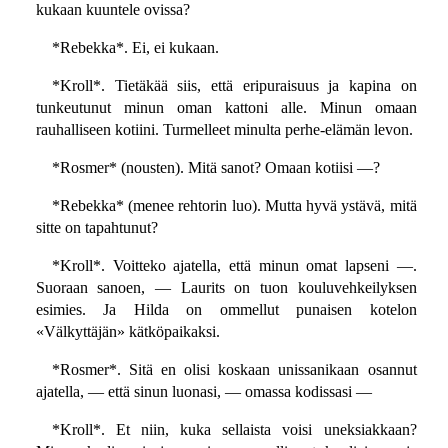
kukaan kuuntele ovissa?
*Rebekka*. Ei, ei kukaan.
*Kroll*. Tietäkää siis, että eripuraisuus ja kapina on
tunkeutunut minun oman kattoni alle. Minun omaan
rauhalliseen kotiini. Turmelleet minulta perhe-elämän levon.
*Rosmer* (nousten). Mitä sanot? Omaan kotiisi —?
*Rebekka* (menee rehtorin luo). Mutta hyvä ystävä, mitä
sitte on tapahtunut?
*Kroll*. Voitteko ajatella, että minun omat lapseni —.
Suoraan sanoen, — Laurits on tuon kouluvehkeilyksen
esimies. Ja Hilda on ommellut punaisen kotelon
«Välkyttäjän» kätköpaikaksi.
*Rosmer*. Sitä en olisi koskaan unissanikaan osannut
ajatella, — että sinun luonasi, — omassa kodissasi —
*Kroll*. Et niin, kuka sellaista voisi uneksiakkaan?