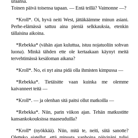
uraansa.
Toinen päivä toisensa tapaan. — Entä teillä? Vaimonne —?
*Kroll*. Oi, hyvä neiti West, jättäkäämme minun asiani.
Perhe-elämässä sattuu aina pieniä selkkauksia, etenkin
tällaisina aikoina.
*Rebekka* (vähän ajan kuluttua, istuu nojatuoliin sohvan
luona). Minkä tähden ette ole kertaakaan käynyt meitä
tervehtimässä kesäloman aikana?
*Kroll*. No, ei nyt aina pidä olla ihmisten kimpussa —
*Rebekka*. Tietäisitte vaan kuinka me olemme
kaivanneet teitä —
*Kroll*. — ja olenhan sitä paitsi ollut matkoilla —
*Rebekka*. Niin, parin viikon ajan. Tehän matkustitte
kansankokouksissa maaseuduilla?
*Kroll* (nyökkää). Niin, mitä te, neiti, siitä sanotte?
Oletteko ajatellut, että minusta vanhoina päivinäni tulisi