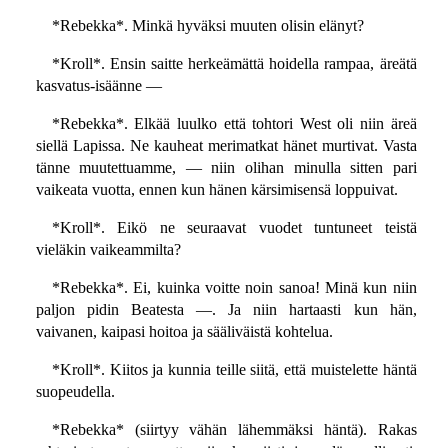
*Rebekka*. Minkä hyväksi muuten olisin elänyt?
*Kroll*. Ensin saitte herkeämättä hoidella rampaa, äreätä
kasvatus-isäänne —
*Rebekka*. Elkää luulko että tohtori West oli niin äreä
siellä Lapissa. Ne kauheat merimatkat hänet murtivat. Vasta
tänne muutettuamme, — niin olihan minulla sitten pari
vaikeata vuotta, ennen kun hänen kärsimisensä loppuivat.
*Kroll*. Eikö ne seuraavat vuodet tuntuneet teistä
vieläkin vaikeammilta?
*Rebekka*. Ei, kuinka voitte noin sanoa! Minä kun niin
paljon pidin Beatesta —. Ja niin hartaasti kun hän,
vaivanen, kaipasi hoitoa ja sääliväistä kohtelua.
*Kroll*. Kiitos ja kunnia teille siitä, että muistelette häntä
suopeudella.
*Rebekka* (siirtyy vähän lähemmäksi häntä). Rakas