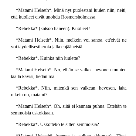
*Matami Helseth*. Minä nyt puolestani luulen niin, neiti,
että kuolleet eivät unohda Rosmersholmassa.
*Rebekka* (katsoo häneen). Kuolleet?
*Matami Helseth*. Niin, melkein voi sanoa, ett'eivät ne
voi täydellisesti erota jälkeenjääneistä.
*Rebekka*. Kuinka niin luulette?
*Matami Helseth*. No, eihän se valkea hevonen muuten
täällä kävisi, tiedän mä.
*Rebekka*. Niin, mitenkä sen valkean, hevosen, laita
oikein on, matami?
*Matami Helseth*. Oh, siitä ei kannata puhua. Ettehän te
semmoisia uskokkaan.
*Rebekka*. Uskotteko te sitten semmoisia?
*Matami Helseth* (menee ja sulkee akkunan). Tässä