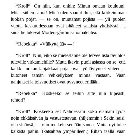
*Kroll*. On niin, kun onkin: Minun omaan kouluuni.
Mitäs siihen sanot! Minä olen saanut ilmi, että korkeimman
luokan pojat, — se on, muutamat pojista — yli puolen
vuotta keskuudessaan ovat pitäneet salaista yhdistystä, ja
siinä he lukevat Mortensgårdin sanomalehteä.
*Rebekka*. «Välkyttäjää» —!
*Kroll*. Niin, eikö se mielestänne ole terveellistä ravintoa
tuleville virkamiehille? Mutta ikävin puoli asiassa on se, että
kaikki luokan lahjakkaat pojat ovat lyöttäytyneet yhteen ja
kutoneet tämän vehkeilyksen minua vastaan. Vaan
nahjukset ja toisvuotiset ovat pysyneet erillään.
*Rebekka*. Koskeeko se teihin sitte niin kipeästi,
rehtori?
*Kroll*. Koskeeko se! Nähdessäni koko elämäni työtä
noin ehkäistävän ja vastustettavan. (hiljemmin.) Sekin saisi,
olla sinänsä, — olin melkein sentään sanoa. Mutta nyt tulee
kaikista pahin. (katsahtaa ympärilleen.) Eihän täällä vaan