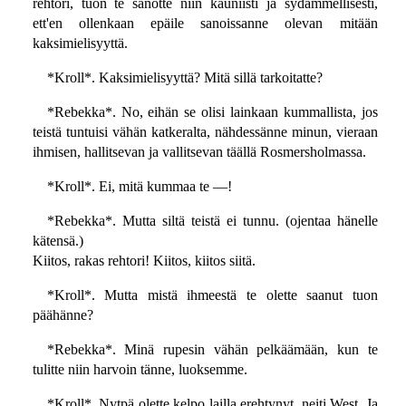
rehtori, tuon te sanotte niin kauniisti ja sydämmellisesti,
ett'en ollenkaan epäile sanoissanne olevan mitään
kaksimielisyyttä.
*Kroll*. Kaksimielisyyttä? Mitä sillä tarkoitatte?
*Rebekka*. No, eihän se olisi lainkaan kummallista, jos
teistä tuntuisi vähän katkeralta, nähdessänne minun, vieraan
ihmisen, hallitsevan ja vallitsevan täällä Rosmersholmassa.
*Kroll*. Ei, mitä kummaa te —!
*Rebekka*. Mutta siltä teistä ei tunnu. (ojentaa hänelle
kätensä.)
Kiitos, rakas rehtori! Kiitos, kiitos siitä.
*Kroll*. Mutta mistä ihmeestä te olette saanut tuon
päähänne?
*Rebekka*. Minä rupesin vähän pelkäämään, kun te
tulitte niin harvoin tänne, luoksemme.
*Kroll*. Nytpä olette kelpo lailla erehtynyt, neiti West. Ja