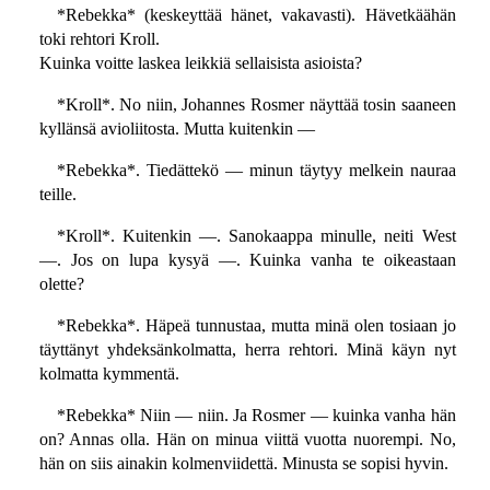
*Rebekka* (keskeyttää hänet, vakavasti). Hävetkäähän
toki rehtori Kroll.
Kuinka voitte laskea leikkiä sellaisista asioista?
*Kroll*. No niin, Johannes Rosmer näyttää tosin saaneen
kyllänsä avioliitosta. Mutta kuitenkin —
*Rebekka*. Tiedättekö — minun täytyy melkein nauraa
teille.
*Kroll*. Kuitenkin —. Sanokaappa minulle, neiti West
—. Jos on lupa kysyä —. Kuinka vanha te oikeastaan
olette?
*Rebekka*. Häpeä tunnustaa, mutta minä olen tosiaan jo
täyttänyt yhdeksänkolmatta, herra rehtori. Minä käyn nyt
kolmatta kymmentä.
*Rebekka* Niin — niin. Ja Rosmer — kuinka vanha hän
on? Annas olla. Hän on minua viittä vuotta nuorempi. No,
hän on siis ainakin kolmenviidettä. Minusta se sopisi hyvin.