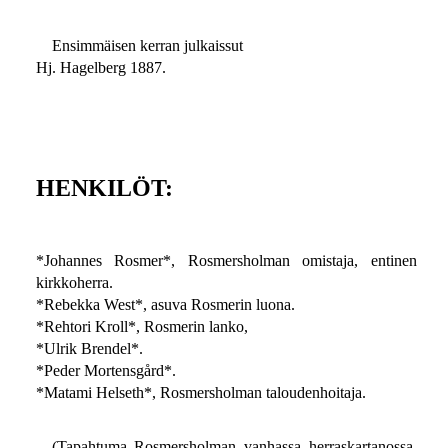
Ensimmäisen kerran julkaissut
Hj. Hagelberg 1887.
HENKILÖT:
*Johannes Rosmer*, Rosmersholman omistaja, entinen
kirkkoherra.
*Rebekka West*, asuva Rosmerin luona.
*Rehtori Kroll*, Rosmerin lanko,
*Ulrik Brendel*.
*Peder Mortensgård*.
*Matami Helseth*, Rosmersholman taloudenhoitaja.
(Tapahtuma Rosmersholman vanhassa herraskartanossa,