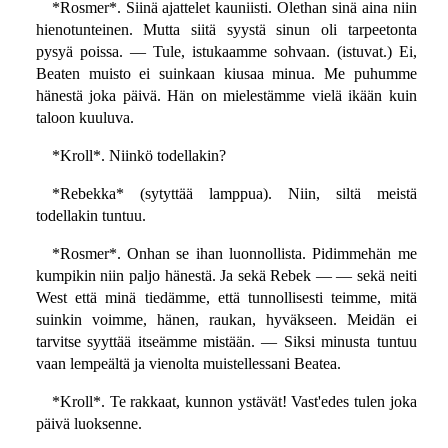
*Rosmer*. Siinä ajattelet kauniisti. Olethan sinä aina niin
hienotunteinen. Mutta siitä syystä sinun oli tarpeetonta
pysyä poissa. — Tule, istukaamme sohvaan. (istuvat.) Ei,
Beaten muisto ei suinkaan kiusaa minua. Me puhumme
hänestä joka päivä. Hän on mielestämme vielä ikään kuin
taloon kuuluva.
*Kroll*. Niinkö todellakin?
*Rebekka* (sytyttää lamppua). Niin, siltä meistä
todellakin tuntuu.
*Rosmer*. Onhan se ihan luonnollista. Pidimmehän me
kumpikin niin paljo hänestä. Ja sekä Rebek — — sekä neiti
West että minä tiedämme, että tunnollisesti teimme, mitä
suinkin voimme, hänen, raukan, hyväkseen. Meidän ei
tarvitse syyttää itseämme mistään. — Siksi minusta tuntuu
vaan lempeältä ja vienolta muistellessani Beatea.
*Kroll*. Te rakkaat, kunnon ystävät! Vast'edes tulen joka
päivä luoksenne.