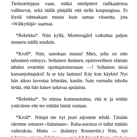
Tiedusteleppas vaan, mitkä mielipiteet radikaaleissa
vallitsevat, sekä täällä pitäjällä että siellä kaupungissa. Et
löydä rahtuakaan muuta kuin samaa viisautta, jota
«Wälkyttäjä» saarnaa.
*Rebekka*. Niin kyllä, Mortensgård vaikuttaa paljon
moneen näillä seuduin.
*Kroll*. Niin, sanokaas muuta! Mies, jolla on niin
tahrainen entisyys. Sellainen ihminen, epäsiveellisen elämän
tähden erotettiin opettajatoimestaan —! Sellainen tässä
kansanjohtajaksi! Ja se käy laatuun! Käy kun käykin! Nyt
hän aikoo laventaa lehteään, kuulin. Sain varmalta taholta
tietää, että hän hakee taitavaa apulaista.
*Rebekka*. Se minua kummastuttaa, että te ja teidän
ystävänne ette tee mitään häntä vastaan.
*Kroll*. Niinpä me nyt juuri aijomme tehdä. Tänään
olemme ostaneet «Isänmaan». Raha-asioissa ei tullut mitään
vaikeuksia. Mutta — (kääntyy Rosmeriin.) Niin, nyt