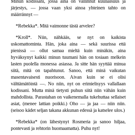
Minun kodissani, jossa aina on vallinnut kuuliaisuus ja
järjestys, — jossa vaan yksi ainoa yhteinen tahto on
määrrännyt —
*Rebekka*. Mitä vaimonne tästä arvelee?
*Kroll*. Niin, nähkääs, se nyt on kaikista
uskomattominta. Hän, joka aina — sekä suurissa että
pienissä — ollut samaa mieltä kuin minäkin, aina
hyväksynyt kaikki minun tuumani hän on tosiaan melkein
lasten puolella monessa asiassa. Ja sitte hän syyttää minua
siitä, mitä on tapahtunut. Sanoo, että minä vaikutan
masentavaisesti nuorisoon. Aivan kuin se ei olisi
välttämätöintä —. No niin, nyt on erimielisyys vallallaan
kodissani. Mutta minä tietysti puhun siitä niin vähän kuin
mahdollista. Parastahan on vaikenemalla tukehuttaa sellaiset
asiat, (menee lattian poikki.) Oho — ja jaa — niin niin.
(seisoo kädet seljan takana akkunan edessä ja katselee ulos.)
*Rebekka* (on lähestynyt Rosmeria ja sanoo hiljaa,
pontevasti ja rehtorin huomaamatta). Puhu nyt!