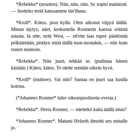
*Rebekka* (nousten). Niin, niin, niin. Se sopisi mainiosti.
— Juotteko teetä kanssamme tän'iltana.
*Kroll*. Kiitos, juon kyllä. Olen aikonut viipyä täällä.
Minun täytyy, näet, keskustella Rosmerin kanssa eräästä
asiasta. Ja sitte, neiti West, — ett'ette taas rupee päättömiä
pelkäämään, pistäyn minä täällä tuon tuostakin, — niin kuin
ennen muinoin.
*Rebekka*. Niin juuri, tehkää se. (pudistaa hänen
käsiään.) Kiitos, kiitos. Te olette sentään oikein hyvä.
*Kroll* (mutisee). Vai niin? Samaa en juuri saa kuulla
kotona.
(*Johannes Rosmer* tulee oikeanpuolisesta ovesta.)
*Rebekka*. Herra Rosmer, — näettekö kuka täällä istuu?
*Johannes Rosmer*. Matami Helseth ilmoitti sen minulle
jo.