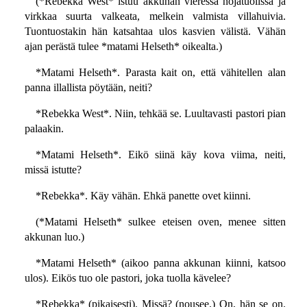
(*Rebekka West* istuu akkunan vieressä nojatuolissa ja
virkkaa suurta valkeata, melkein valmista villahuivia.
Tuontuostakin hän katsahtaa ulos kasvien välistä. Vähän
ajan perästä tulee *matami Helseth* oikealta.)
*Matami Helseth*. Parasta kait on, että vähitellen alan
panna illallista pöytään, neiti?
*Rebekka West*. Niin, tehkää se. Luultavasti pastori pian
palaakin.
*Matami Helseth*. Eikö siinä käy kova viima, neiti,
missä istutte?
*Rebekka*. Käy vähän. Ehkä panette ovet kiinni.
(*Matami Helseth* sulkee eteisen oven, menee sitten
akkunan luo.)
*Matami Helseth* (aikoo panna akkunan kiinni, katsoo
ulos). Eikös tuo ole pastori, joka tuolla kävelee?
*Rebekka* (pikaisesti). Missä? (nousee.) On, hän se on.