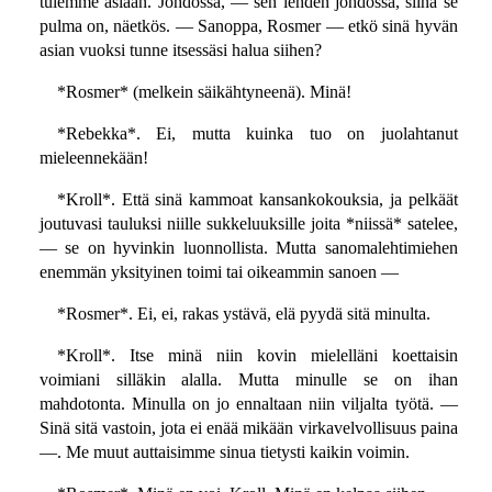
tulemme asiaan. Johdossa, — sen lehden johdossa, siinä se
pulma on, näetkös. — Sanoppa, Rosmer — etkö sinä hyvän
asian vuoksi tunne itsessäsi halua siihen?
*Rosmer* (melkein säikähtyneenä). Minä!
*Rebekka*. Ei, mutta kuinka tuo on juolahtanut
mieleennekään!
*Kroll*. Että sinä kammoat kansankokouksia, ja pelkäät
joutuvasi tauluksi niille sukkeluuksille joita *niissä* satelee,
— se on hyvinkin luonnollista. Mutta sanomalehtimiehen
enemmän yksityinen toimi tai oikeammin sanoen —
*Rosmer*. Ei, ei, rakas ystävä, elä pyydä sitä minulta.
*Kroll*. Itse minä niin kovin mielelläni koettaisin
voimiani silläkin alalla. Mutta minulle se on ihan
mahdotonta. Minulla on jo ennaltaan niin viljalta työtä. —
Sinä sitä vastoin, jota ei enää mikään virkavelvollisuus paina
—. Me muut auttaisimme sinua tietysti kaikin voimin.