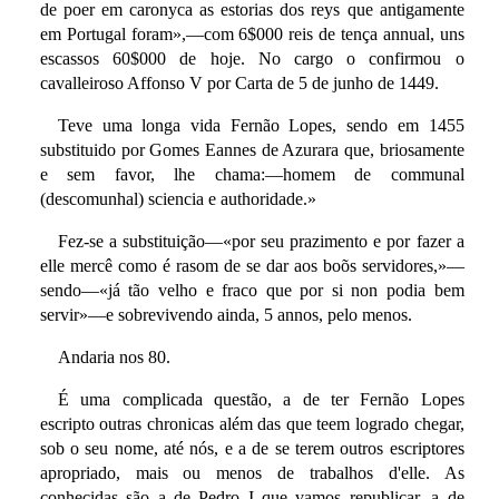
de poer em caronyca as estorias dos reys que antigamente
em Portugal foram»,—com 6$000 reis de tença annual, uns
escassos 60$000 de hoje. No cargo o confirmou o
cavalleiroso Affonso V por Carta de 5 de junho de 1449.
Teve uma longa vida Fernão Lopes, sendo em 1455
substituido por Gomes Eannes de Azurara que, briosamente
e sem favor, lhe chama:—homem de communal
(descomunhal) sciencia e authoridade.»
Fez-se a substituição—«por seu prazimento e por fazer a
elle mercê como é rasom de se dar aos boõs servidores,»—
sendo—«já tão velho e fraco que por si non podia bem
servir»—e sobrevivendo ainda, 5 annos, pelo menos.
Andaria nos 80.
É uma complicada questão, a de ter Fernão Lopes
escripto outras chronicas além das que teem logrado chegar,
sob o seu nome, até nós, e a de se terem outros escriptores
apropriado, mais ou menos de trabalhos d'elle. As
conhecidas são a de Pedro I que vamos republicar, a de