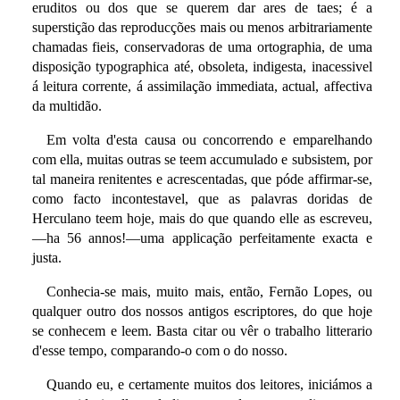
eruditos ou dos que se querem dar ares de taes; é a
superstição das reproducções mais ou menos arbitrariamente
chamadas fieis, conservadoras de uma ortographia, de uma
disposição typographica até, obsoleta, indigesta, inacessivel
á leitura corrente, á assimilação immediata, actual, affectiva
da multidão.
Em volta d'esta causa ou concorrendo e emparelhando
com ella, muitas outras se teem accumulado e subsistem, por
tal maneira renitentes e acrescentadas, que póde affirmar-se,
como facto incontestavel, que as palavras doridas de
Herculano teem hoje, mais do que quando elle as escreveu,
—ha 56 annos!—uma applicação perfeitamente exacta e
justa.
Conhecia-se mais, muito mais, então, Fernão Lopes, ou
qualquer outro dos nossos antigos escriptores, do que hoje
se conhecem e leem. Basta citar ou vêr o trabalho litterario
d'esse tempo, comparando-o com o do nosso.
Quando eu, e certamente muitos dos leitores, iniciámos a