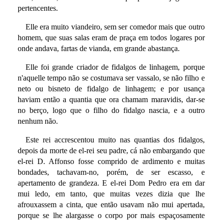
pertencentes.
Elle era muito viandeiro, sem ser comedor mais que outro
homem, que suas salas eram de praça em todos logares por
onde andava, fartas de vianda, em grande abastança.
Elle foi grande criador de fidalgos de linhagem, porque
n'aquelle tempo não se costumava ser vassalo, se não filho e
neto ou bisneto de fidalgo de linhagem; e por usança
haviam então a quantia que ora chamam maravidis, dar-se
no berço, logo que o filho do fidalgo nascia, e a outro
nenhum não.
Este rei accrescentou muito nas quantias dos fidalgos,
depois da morte de el-rei seu padre, cá não embargando que
el-rei D. Affonso fosse comprido de ardimento e muitas
bondades, tachavam-no, porém, de ser escasso, e
apertamento de grandeza. E el-rei Dom Pedro era em dar
mui ledo, em tanto, que muitas vezes dizia que lhe
afrouxassem a cinta, que então usavam não mui apertada,
porque se lhe alargasse o corpo por mais espaçosamente