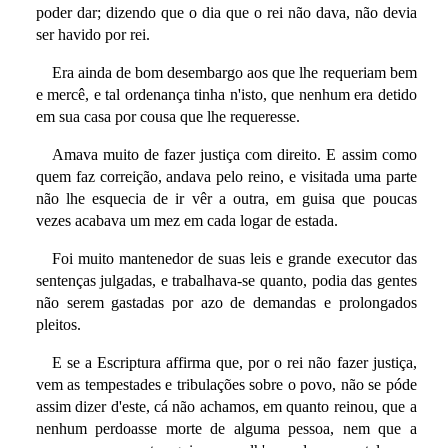
poder dar; dizendo que o dia que o rei não dava, não devia
ser havido por rei.
Era ainda de bom desembargo aos que lhe requeriam bem
e mercê, e tal ordenança tinha n'isto, que nenhum era detido
em sua casa por cousa que lhe requeresse.
Amava muito de fazer justiça com direito. E assim como
quem faz correição, andava pelo reino, e visitada uma parte
não lhe esquecia de ir vêr a outra, em guisa que poucas
vezes acabava um mez em cada logar de estada.
Foi muito mantenedor de suas leis e grande executor das
sentenças julgadas, e trabalhava-se quanto, podia das gentes
não serem gastadas por azo de demandas e prolongados
pleitos.
E se a Escriptura affirma que, por o rei não fazer justiça,
vem as tempestades e tribulações sobre o povo, não se póde
assim dizer d'este, cá não achamos, em quanto reinou, que a
nenhum perdoasse morte de alguma pessoa, nem que a