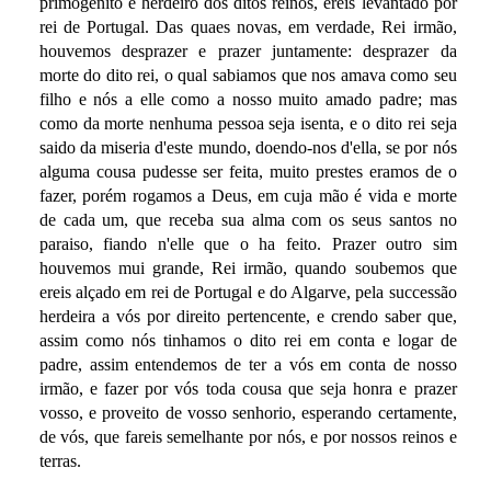
primogenito e herdeiro dos ditos reinos, ereis levantado por
rei de Portugal. Das quaes novas, em verdade, Rei irmão,
houvemos desprazer e prazer juntamente: desprazer da
morte do dito rei, o qual sabiamos que nos amava como seu
filho e nós a elle como a nosso muito amado padre; mas
como da morte nenhuma pessoa seja isenta, e o dito rei seja
saido da miseria d'este mundo, doendo-nos d'ella, se por nós
alguma cousa pudesse ser feita, muito prestes eramos de o
fazer, porém rogamos a Deus, em cuja mão é vida e morte
de cada um, que receba sua alma com os seus santos no
paraiso, fiando n'elle que o ha feito. Prazer outro sim
houvemos mui grande, Rei irmão, quando soubemos que
ereis alçado em rei de Portugal e do Algarve, pela successão
herdeira a vós por direito pertencente, e crendo saber que,
assim como nós tinhamos o dito rei em conta e logar de
padre, assim entendemos de ter a vós em conta de nosso
irmão, e fazer por vós toda cousa que seja honra e prazer
vosso, e proveito de vosso senhorio, esperando certamente,
de vós, que fareis semelhante por nós, e por nossos reinos e
terras.