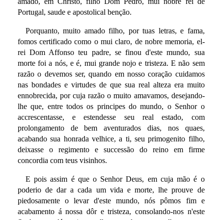
amado, em Christo, filho Dom Pedro, mui nobre rei de
Portugal, saude e apostolical benção.
Porquanto, muito amado filho, por tuas letras, e fama,
fomos certificado como o mui claro, de nobre memoria, el-
rei Dom Affonso teu padre, se finou d'este mundo, sua
morte foi a nós, e é, mui grande nojo e tristeza. E não sem
razão o devemos ser, quando em nosso coração cuidamos
nas bondades e virtudes de que sua real alteza era muito
ennobrecida, por cuja razão o muito amavamos, desejando-
lhe que, entre todos os principes do mundo, o Senhor o
accrescentasse, e estendesse seu real estado, com
prolongamento de bem aventurados dias, nos quaes,
acabando sua honrada velhice, a ti, seu primogenito filho,
deixasse o regimento e successão do reino em firme
concordia com teus visinhos.
E pois assim é que o Senhor Deus, em cuja mão é o
poderio de dar a cada um vida e morte, lhe prouve de
piedosamente o levar d'este mundo, nós pômos fim e
acabamento á nossa dôr e tristeza, consolando-nos n'este