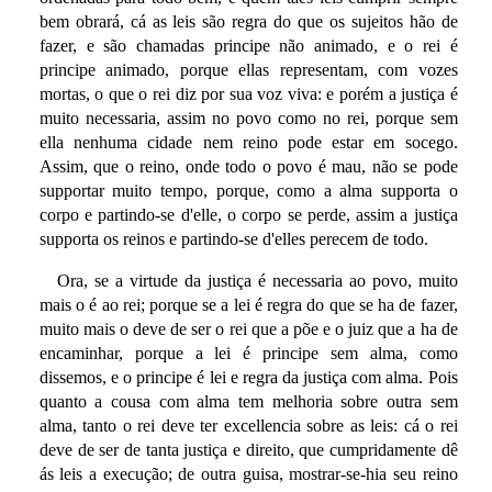
bem obrará, cá as leis são regra do que os sujeitos hão de
fazer, e são chamadas principe não animado, e o rei é
principe animado, porque ellas representam, com vozes
mortas, o que o rei diz por sua voz viva: e porém a justiça é
muito necessaria, assim no povo como no rei, porque sem
ella nenhuma cidade nem reino pode estar em socego.
Assim, que o reino, onde todo o povo é mau, não se pode
supportar muito tempo, porque, como a alma supporta o
corpo e partindo-se d'elle, o corpo se perde, assim a justiça
supporta os reinos e partindo-se d'elles perecem de todo.
Ora, se a virtude da justiça é necessaria ao povo, muito
mais o é ao rei; porque se a lei é regra do que se ha de fazer,
muito mais o deve de ser o rei que a põe e o juiz que a ha de
encaminhar, porque a lei é principe sem alma, como
dissemos, e o principe é lei e regra da justiça com alma. Pois
quanto a cousa com alma tem melhoria sobre outra sem
alma, tanto o rei deve ter excellencia sobre as leis: cá o rei
deve de ser de tanta justiça e direito, que cumpridamente dê
ás leis a execução; de outra guisa, mostrar-se-hia seu reino