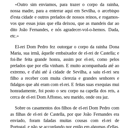
«Outro sim enviamos, para trazer o corpo da rainha,
nossa madre, para a enterrar aqui em Sevilha, o arcebispo
d'esta cidade e outros prelados de nossos reinos, e rogamos-
vos que essas joias que ella deixou, que as mandeis dar ao
dito João Fernandes, e nós agradecer-vol-o-hemos. Dada,
etc.»
El-rei Dom Pedro fez outorgar o corpo da rainha Dona
Maria, sua irmã, áquelle embaixador de el-rei de Castella; e
foi-lhe feita grande honra, assim por el-rei, como pelos
prelados que por ella vinham. E muito acompanhada até ao
extremo, e d'ahi até á cidade de Sevilha, a saiu el-rei seu
filho a receber com muita clerezia e grandes senhores e
fidalgos que ahi eram com el-rei. E feitas suas exequias mui
honradamente, foi posto o seu corpo na capella dos reis, a
cerca de el-rei Dom Affonso, seu marido, onde ora jaz.
Sobre os casamentos dos filhos de el-rei Dom Pedro com
as filhas de el-rei de Castella, por que João Fernandes era
enviado, foram faladas muitas cousas com el-rei de
Portugal, e não se accordando por então em algumas d'ellas,