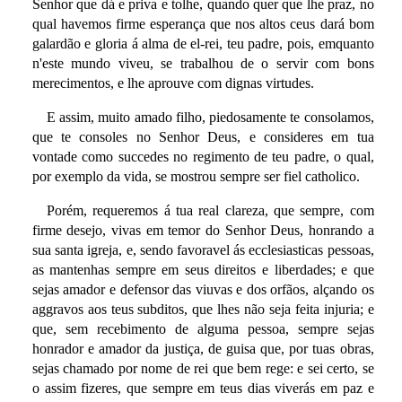
Senhor que dá e priva e tolhe, quando quer que lhe praz, no
qual havemos firme esperança que nos altos ceus dará bom
galardão e gloria á alma de el-rei, teu padre, pois, emquanto
n'este mundo viveu, se trabalhou de o servir com bons
merecimentos, e lhe aprouve com dignas virtudes.
E assim, muito amado filho, piedosamente te consolamos,
que te consoles no Senhor Deus, e consideres em tua
vontade como succedes no regimento de teu padre, o qual,
por exemplo da vida, se mostrou sempre ser fiel catholico.
Porém, requeremos á tua real clareza, que sempre, com
firme desejo, vivas em temor do Senhor Deus, honrando a
sua santa igreja, e, sendo favoravel ás ecclesiasticas pessoas,
as mantenhas sempre em seus direitos e liberdades; e que
sejas amador e defensor das viuvas e dos orfãos, alçando os
aggravos aos teus subditos, que lhes não seja feita injuria; e
que, sem recebimento de alguma pessoa, sempre sejas
honrador e amador da justiça, de guisa que, por tuas obras,
sejas chamado por nome de rei que bem rege: e sei certo, se
o assim fizeres, que sempre em teus dias viverás em paz e