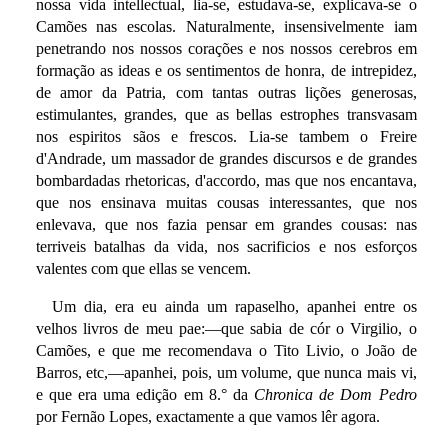
nossa vida intellectual, lia-se, estudava-se, explicava-se o
Camões nas escolas. Naturalmente, insensivelmente iam
penetrando nos nossos corações e nos nossos cerebros em
formação as ideas e os sentimentos de honra, de intrepidez,
de amor da Patria, com tantas outras lições generosas,
estimulantes, grandes, que as bellas estrophes transvasam
nos espiritos sãos e frescos. Lia-se tambem o Freire
d'Andrade, um massador de grandes discursos e de grandes
bombardadas rhetoricas, d'accordo, mas que nos encantava,
que nos ensinava muitas cousas interessantes, que nos
enlevava, que nos fazia pensar em grandes cousas: nas
terriveis batalhas da vida, nos sacrificios e nos esforços
valentes com que ellas se vencem.
Um dia, era eu ainda um rapaselho, apanhei entre os
velhos livros de meu pae:—que sabia de cór o Virgilio, o
Camões, e que me recomendava o Tito Livio, o João de
Barros, etc,—apanhei, pois, um volume, que nunca mais vi,
e que era uma edição em 8.° da
Chronica de Dom Pedro
por Fernão Lopes, exactamente a que vamos lêr agora.