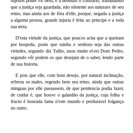
sujeitos poder vir bem, e a nenhum o contrario, trabalhando
que a justiça seja guardada, não sómente aos naturaes de seu
reino, mas ainda aos de fóra d'elle, porque, negada a justiça
a alguma pessoa, grande injuria é feita ao principe e a toda
sua terra.
D'esta virtude da justiça, que poucos acha que a queiram
por hospeda, posto que rainha e senhora seja das outras
virtudes, segundo diz Tullio, usou muito el-rei Dom Pedro,
segundo vêr podem os que desejam de o saber, lendo parte
de sua historia.
E pois que elle, com bom desejo, por natural inclinação,
refreou os males, regendo bem seu reino, ainda que outras
minguas por elle passassem, de que penitencia podia fazer,
de cuidar é, que houve o galardão da justiça, cuja folha e
fructo é honrada fama n'este mundo e perduravel folgança
no outro.