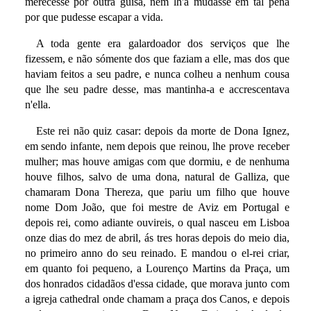
merecesse por outra guisa, nem lh'a mudasse em tal pena
por que pudesse escapar a vida.
A toda gente era galardoador dos serviços que lhe
fizessem, e não sómente dos que faziam a elle, mas dos que
haviam feitos a seu padre, e nunca colheu a nenhum cousa
que lhe seu padre desse, mas mantinha-a e accrescentava
n'ella.
Este rei não quiz casar: depois da morte de Dona Ignez,
em sendo infante, nem depois que reinou, lhe prove receber
mulher; mas houve amigas com que dormiu, e de nenhuma
houve filhos, salvo de uma dona, natural de Galliza, que
chamaram Dona Thereza, que pariu um filho que houve
nome Dom João, que foi mestre de Aviz em Portugal e
depois rei, como adiante ouvireis, o qual nasceu em Lisboa
onze dias do mez de abril, ás tres horas depois do meio dia,
no primeiro anno do seu reinado. E mandou o el-rei criar,
em quanto foi pequeno, a Lourenço Martins da Praça, um
dos honrados cidadãos d'essa cidade, que morava junto com
a igreja cathedral onde chamam a praça dos Canos, e depois