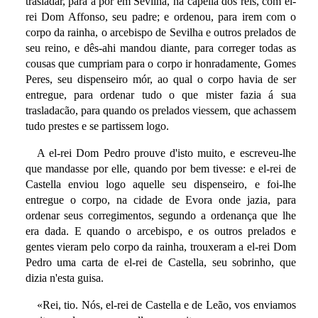
trasladar, para a pôr em Sevilha, na capella dos reis, com el-
rei Dom Affonso, seu padre; e ordenou, para irem com o
corpo da rainha, o arcebispo de Sevilha e outros prelados de
seu reino, e dês-ahi mandou diante, para correger todas as
cousas que cumpriam para o corpo ir honradamente, Gomes
Peres, seu dispenseiro mór, ao qual o corpo havia de ser
entregue, para ordenar tudo o que mister fazia á sua
trasladacão, para quando os prelados viessem, que achassem
tudo prestes e se partissem logo.
A el-rei Dom Pedro prouve d'isto muito, e escreveu-lhe
que mandasse por elle, quando por bem tivesse: e el-rei de
Castella enviou logo aquelle seu dispenseiro, e foi-lhe
entregue o corpo, na cidade de Evora onde jazia, para
ordenar seus corregimentos, segundo a ordenança que lhe
era dada. E quando o arcebispo, e os outros prelados e
gentes vieram pelo corpo da rainha, trouxeram a el-rei Dom
Pedro uma carta de el-rei de Castella, seu sobrinho, que
dizia n'esta guisa.
«Rei, tio. Nós, el-rei de Castella e de Leão, vos enviamos