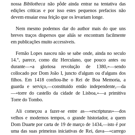
nossa
Bibliotheca
não pôde ainda entrar na tentativa das
edições criticas e por isso estes pequenos prefacios não
devem ensaiar essa feição que os levariam longe.
Nem mesmo podemos dar do author mais do que uns
breves traços dispersos que aliás se encontram facilmente
em publicações muito accessiveis.
Fernão Lopes nasceu não se sabe onde, ainda no seculo
14.°, parece, como diz Herculano, que pouco antes ou
durante—«a gloriosa revolução de 1380,»—sendo
collocado por Dom João I, juncto d'algum ou d'alguns dos
filhos. Em 1418 confiou-lhe o Rei de Boa Memoria, a
guarda e serviço,—constituido então independente,—da
—«torre do castello da cidade de Lisboa,»—a primitiva
Torre do Tombo.
Ali começou a fazer-se entre as—«escripturas»—dos
velhos e modernos tempos, o grande historiador, a quem
Dom Duarte por carta de 19 de março de 1434,—isto é por
uma das suas primeiras iniciativas de Rei, dava—«carrego