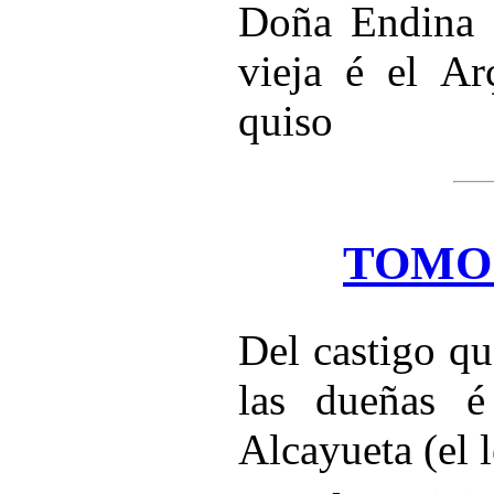
Doña Endina f
vieja é el Ar
quiso
TOMO
Del castigo qu
las dueñas é
Alcayueta (el l