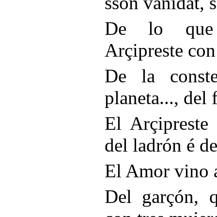
sson vanidat, 
De lo que 
Arçipreste con
De la const
planeta..., del 
El Arçipreste
del ladrón é d
El Amor vino a
Del garçón, q