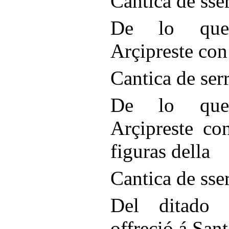
Cantica de sse
De lo que 
Arçipreste con
Cantica de ser
De lo que 
Arçipreste co
figuras della
Cantica de sse
Del ditado q
offreçió á San