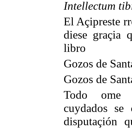
Intellectum ti
El Açipreste r
diese graçia 
libro
Gozos de Sant
Gozos de Sant
Todo ome e
cuydados se 
disputaçión q