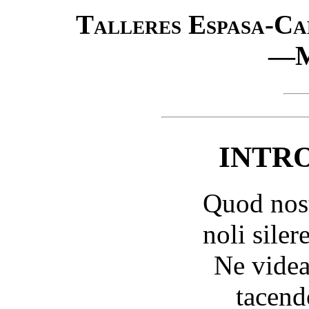
Talleres Espasa-Calp
—M
INTR
Quod nost
noli silere
Ne videa
tacend