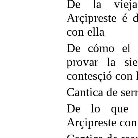
De la viej
Arçipreste é 
con ella
De cómo el A
provar la si
contesçió con 
Cantica de ser
De lo que l
Arçipreste con