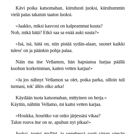
Kävi poika katsomahan, kiiruhusti juoksi, kiiruhummin
vielä palas takaisin taaton luoksi.
»Jaakko, miksi kasvosi on kalpeammat kuuta?
Noh, mikä hätä? Etkö saa sa enää auki suuta?»
»Isä, isä, hätä on, niin pistää sydän-alaan, suonet kaikki
tuless' on ja päänkin pohja palaa.
Näin ma itse Vellamon, hän hapsiansa harjaa päällä
kuohun korkeimman, kaiten vetten karjaa!»
»Ja jos nähnyt Vellamon sa olet, poika parka, silloin tuli
turmasi, tok' ällös olko arka!
Käydään tuota katsomahan, mittyinen on herja.»
Käytiin, nähtiin Vellamo, mi kaitsi vetten karjaa.
»Houkka, houritko vai onko järjessäsi vikaa?
Talon rouva itse on se, apuhun nyt pikaa!»
Juoksi, joutui mylläri, jo venehessä souti virran vievän