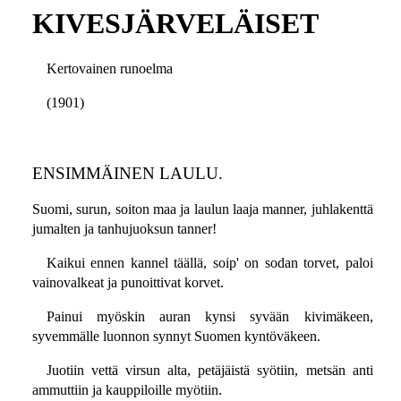
KIVESJÄRVELÄISET
Kertovainen runoelma
(1901)
ENSIMMÄINEN LAULU.
Suomi, surun, soiton maa ja laulun laaja manner, juhlakenttä
jumalten ja tanhujuoksun tanner!
Kaikui ennen kannel täällä, soip' on sodan torvet, paloi
vainovalkeat ja punoittivat korvet.
Painui myöskin auran kynsi syvään kivimäkeen,
syvemmälle luonnon synnyt Suomen kyntöväkeen.
Juotiin vettä virsun alta, petäjäistä syötiin, metsän anti
ammuttiin ja kauppiloille myötiin.