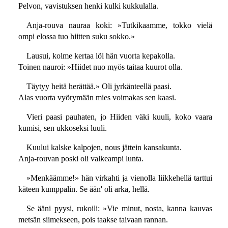
Pelvon, vavistuksen henki kulki kukkulalla.
Anja-rouva nauraa koki: »Tutkikaamme, tokko vielä
ompi elossa tuo hiitten suku sokko.»
Lausui, kolme kertaa löi hän vuorta kepakolla.
Toinen nauroi: »Hiidet nuo myös taitaa kuurot olla.
Täytyy heitä herättää.» Oli jyrkänteellä paasi.
Alas vuorta vyörymään mies voimakas sen kaasi.
Vieri paasi pauhaten, jo Hiiden väki kuuli, koko vaara
kumisi, sen ukkoseksi luuli.
Kuului kalske kalpojen, nous jättein kansakunta.
Anja-rouvan poski oli valkeampi lunta.
»Menkäämme!» hän virkahti ja vienolla liikkehellä tarttui
käteen kumppalin. Se ään' oli arka, hellä.
Se ääni pyysi, rukoili: »Vie minut, nosta, kanna kauvas
metsän siimekseen, pois taakse taivaan rannan.