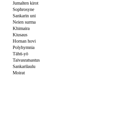
Jumalten kirot
Sophrosyne
Sankarin uni
Neien surma
Khimaira
Kiusaus
Hornan hovi
Polyhymnia
Tähti-yö
Taivasratsastus
Sankarilaulu
Moirat