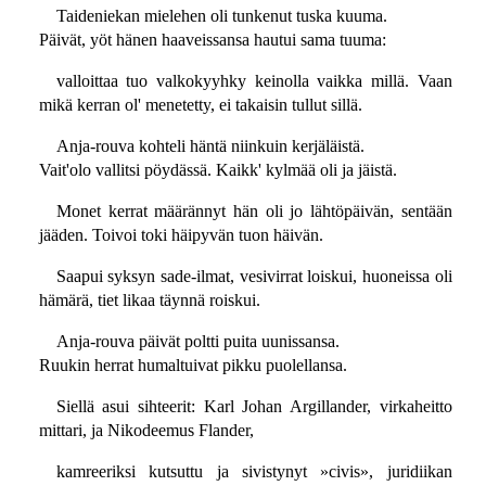
Taideniekan mielehen oli tunkenut tuska kuuma.
Päivät, yöt hänen haaveissansa hautui sama tuuma:
valloittaa tuo valkokyyhky keinolla vaikka millä. Vaan
mikä kerran ol' menetetty, ei takaisin tullut sillä.
Anja-rouva kohteli häntä niinkuin kerjäläistä.
Vait'olo vallitsi pöydässä. Kaikk' kylmää oli ja jäistä.
Monet kerrat määrännyt hän oli jo lähtöpäivän, sentään
jääden. Toivoi toki häipyvän tuon häivän.
Saapui syksyn sade-ilmat, vesivirrat loiskui, huoneissa oli
hämärä, tiet likaa täynnä roiskui.
Anja-rouva päivät poltti puita uunissansa.
Ruukin herrat humaltuivat pikku puolellansa.
Siellä asui sihteerit: Karl Johan Argillander, virkaheitto
mittari, ja Nikodeemus Flander,
kamreeriksi kutsuttu ja sivistynyt »civis», juridiikan