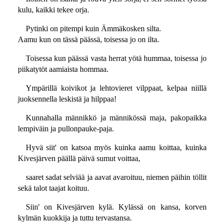
kulu, kaikki tekee orja.
Pytinki on pitempi kuin Ämmäkosken silta.
Aamu kun on tässä päässä, toisessa jo on ilta.
Toisessa kun päässä vasta herrat yötä hummaa, toisessa jo
piikatytöt aamiaista hommaa.
Ympärillä koivikot ja lehtovieret vilppaat, kelpaa niillä
juoksennella leskistä ja hilppaa!
Kunnahalla männikkö ja männikössä maja, pakopaikka
lempiväin ja pullonpauke-paja.
Hyvä siit' on katsoa myös kuinka aamu koittaa, kuinka
Kivesjärven päällä päivä sumut voittaa,
saaret sadat selviää ja aavat avaroituu, niemen päihin töllit
sekä talot taajat koituu.
Siin' on Kivesjärven kylä. Kylässä on kansa, korven
kylmän kuokkija ja tuttu tervastansa.