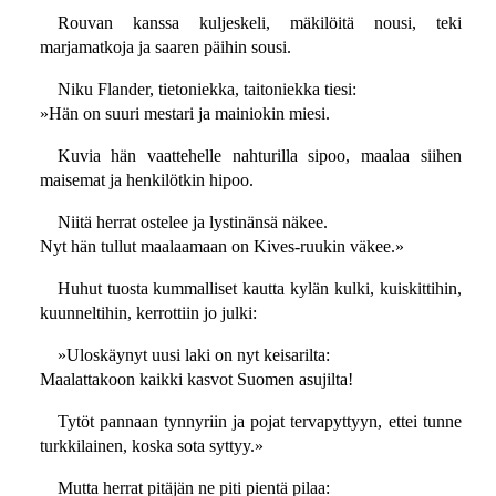
Rouvan kanssa kuljeskeli, mäkilöitä nousi, teki
marjamatkoja ja saaren päihin sousi.
Niku Flander, tietoniekka, taitoniekka tiesi:
»Hän on suuri mestari ja mainiokin miesi.
Kuvia hän vaattehelle nahturilla sipoo, maalaa siihen
maisemat ja henkilötkin hipoo.
Niitä herrat ostelee ja lystinänsä näkee.
Nyt hän tullut maalaamaan on Kives-ruukin väkee.»
Huhut tuosta kummalliset kautta kylän kulki, kuiskittihin,
kuunneltihin, kerrottiin jo julki:
»Uloskäynyt uusi laki on nyt keisarilta:
Maalattakoon kaikki kasvot Suomen asujilta!
Tytöt pannaan tynnyriin ja pojat tervapyttyyn, ettei tunne
turkkilainen, koska sota syttyy.»
Mutta herrat pitäjän ne piti pientä pilaa: