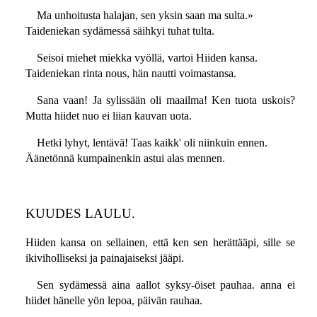
Ma unhoitusta halajan, sen yksin saan ma sulta.»
Taideniekan sydämessä säihkyi tuhat tulta.
Seisoi miehet miekka vyöllä, vartoi Hiiden kansa.
Taideniekan rinta nous, hän nautti voimastansa.
Sana vaan! Ja sylissään oli maailma! Ken tuota uskois?
Mutta hiidet nuo ei liian kauvan uota.
Hetki lyhyt, lentävä! Taas kaikk' oli niinkuin ennen.
Äänetönnä kumpainenkin astui alas mennen.
KUUDES LAULU.
Hiiden kansa on sellainen, että ken sen herättääpi, sille se
ikiviholliseksi ja painajaiseksi jääpi.
Sen sydämessä aina aallot syksy-öiset pauhaa. anna ei
hiidet hänelle yön lepoa, päivän rauhaa.