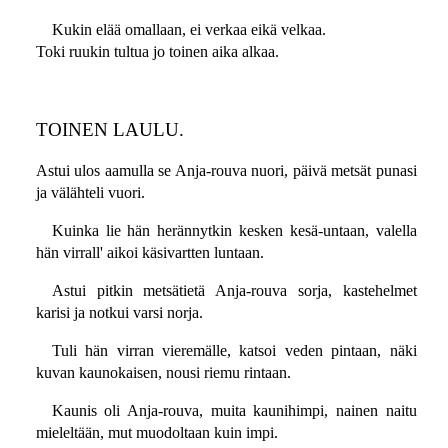
Kukin elää omallaan, ei verkaa eikä velkaa.
Toki ruukin tultua jo toinen aika alkaa.
TOINEN LAULU.
Astui ulos aamulla se Anja-rouva nuori, päivä metsät punasi
ja välähteli vuori.
Kuinka lie hän herännytkin kesken kesä-untaan, valella
hän virrall' aikoi käsivartten luntaan.
Astui pitkin metsätietä Anja-rouva sorja, kastehelmet
karisi ja notkui varsi norja.
Tuli hän virran vieremälle, katsoi veden pintaan, näki
kuvan kaunokaisen, nousi riemu rintaan.
Kaunis oli Anja-rouva, muita kaunihimpi, nainen naitu
mieleltään, mut muodoltaan kuin impi.