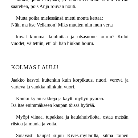
saarehen, pois Anja-rouvan nouti.
Mutta poika mielessänsä mietti monta kertaa:
Näin ma itse Vellamon! Miks muuten niin mun verta
kuvat kummat kuohuttaa ja otsasuonet ouruu? Kului
vuodet, väitettiin, ett' oli hän hiukan houru.
KOLMAS LAULU.
Jaakko kasvoi kuitenkin kuin korpikuusi nuori, verevä ja
varteva ja vankka niinkuin vuori.
Kantoi kylän säkkejä ja käytti myllyn pyörää.
Isä itse enimmäkseen kaupan töissä hyörää.
Myöpi viinaa, tupakkaa ja kaulahuiviloita, ostaa metsän
riistoa ja munia ja voita.
Sulavasti kaupat sujuu Kives-mylläriltä, silmä toinen