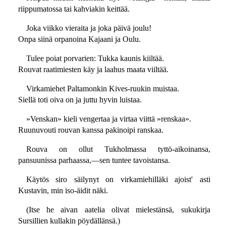
riippumatossa tai kahviakin keittää.
Joka viikko vieraita ja joka päivä joulu!
Onpa siinä orpanoina Kajaani ja Oulu.
Tulee poiat porvarien: Tukka kaunis kiiltää.
Rouvat raatimiesten käy ja laahus maata viiltää.
Virkamiehet Paltamonkin Kives-ruukin muistaa.
Siellä toti oiva on ja juttu hyvin luistaa.
»Venskan» kieli vengertaa ja virtaa viittä »renskaa».
Ruunuvouti rouvan kanssa pakinoipi ranskaa.
Rouva on ollut Tukholmassa tyttö-aikoinansa,
pansuunissa parhaassa,—sen tuntee tavoistansa.
Käytös siro säilynyt on virkamiehilläki ajoist' asti
Kustavin, min iso-äidit näki.
(Itse he aivan aatelia olivat mielestänsä, sukukirja
Sursillien kullakin pöydällänsä.)