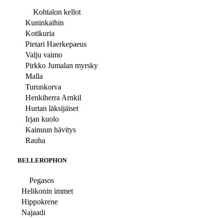
Kohtalon kellot
Kuninkaihin
Kotikuria
Pietari Haerkepaeus
Valju vaimo
Pirkko Jumalan myrsky
Malla
Turunkorva
Henkiherra Arnkil
Hurtan läksijäiset
Irjan kuolo
Kainuun hävitys
Rauha
BELLEROPHON
Pegasos
Helikonin immet
Hippokrene
Najaadi