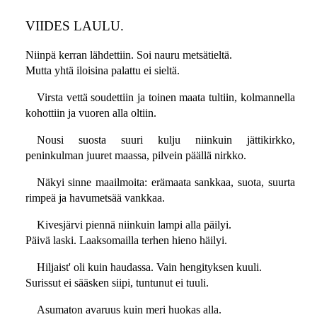
VIIDES LAULU.
Niinpä kerran lähdettiin. Soi nauru metsätieltä.
Mutta yhtä iloisina palattu ei sieltä.
Virsta vettä soudettiin ja toinen maata tultiin, kolmannella
kohottiin ja vuoren alla oltiin.
Nousi suosta suuri kulju niinkuin jättikirkko,
peninkulman juuret maassa, pilvein päällä nirkko.
Näkyi sinne maailmoita: erämaata sankkaa, suota, suurta
rimpeä ja havumetsää vankkaa.
Kivesjärvi piennä niinkuin lampi alla päilyi.
Päivä laski. Laaksomailla terhen hieno häilyi.
Hiljaist' oli kuin haudassa. Vain hengityksen kuuli.
Surissut ei sääsken siipi, tuntunut ei tuuli.
Asumaton avaruus kuin meri huokas alla.