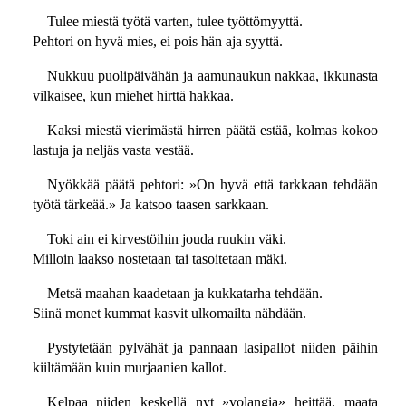
Tulee miestä työtä varten, tulee työttömyyttä.
Pehtori on hyvä mies, ei pois hän aja syyttä.
Nukkuu puolipäivähän ja aamunaukun nakkaa, ikkunasta
vilkaisee, kun miehet hirttä hakkaa.
Kaksi miestä vierimästä hirren päätä estää, kolmas kokoo
lastuja ja neljäs vasta vestää.
Nyökkää päätä pehtori: »On hyvä että tarkkaan tehdään
työtä tärkeää.» Ja katsoo taasen sarkkaan.
Toki ain ei kirvestöihin jouda ruukin väki.
Milloin laakso nostetaan tai tasoitetaan mäki.
Metsä maahan kaadetaan ja kukkatarha tehdään.
Siinä monet kummat kasvit ulkomailta nähdään.
Pystytetään pylvähät ja pannaan lasipallot niiden päihin
kiiltämään kuin murjaanien kallot.
Kelpaa niiden keskellä nyt »volangia» heittää, maata