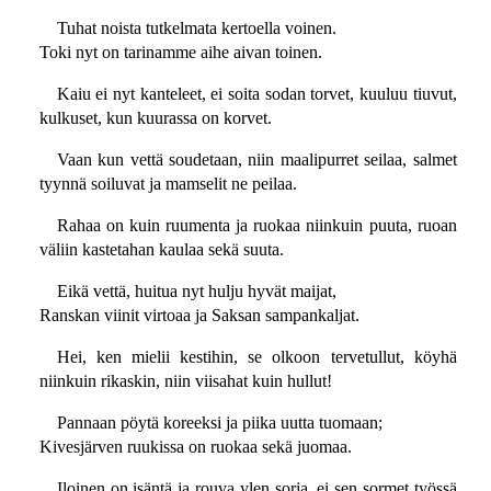
Tuhat noista tutkelmata kertoella voinen.
Toki nyt on tarinamme aihe aivan toinen.
Kaiu ei nyt kanteleet, ei soita sodan torvet, kuuluu tiuvut,
kulkuset, kun kuurassa on korvet.
Vaan kun vettä soudetaan, niin maalipurret seilaa, salmet
tyynnä soiluvat ja mamselit ne peilaa.
Rahaa on kuin ruumenta ja ruokaa niinkuin puuta, ruoan
väliin kastetahan kaulaa sekä suuta.
Eikä vettä, huitua nyt hulju hyvät maijat,
Ranskan viinit virtoaa ja Saksan sampankaljat.
Hei, ken mielii kestihin, se olkoon tervetullut, köyhä
niinkuin rikaskin, niin viisahat kuin hullut!
Pannaan pöytä koreeksi ja piika uutta tuomaan;
Kivesjärven ruukissa on ruokaa sekä juomaa.
Iloinen on isäntä ja rouva ylen sorja, ei sen sormet työssä