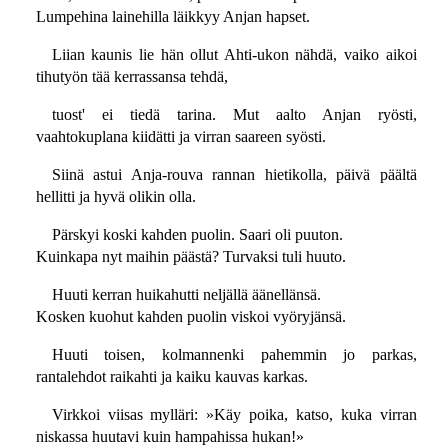
Lumpehina lainehilla läikkyy Anjan hapset.
Liian kaunis lie hän ollut Ahti-ukon nähdä, vaiko aikoi
tihutyön tää kerrassansa tehdä,
tuost' ei tiedä tarina. Mut aalto Anjan ryösti,
vaahtokuplana kiidätti ja virran saareen syösti.
Siinä astui Anja-rouva rannan hietikolla, päivä päältä
hellitti ja hyvä olikin olla.
Pärskyi koski kahden puolin. Saari oli puuton.
Kuinkapa nyt maihin päästä? Turvaksi tuli huuto.
Huuti kerran huikahutti neljällä äänellänsä.
Kosken kuohut kahden puolin viskoi vyöryjänsä.
Huuti toisen, kolmannenki pahemmin jo parkas,
rantalehdot raikahti ja kaiku kauvas karkas.
Virkkoi viisas mylläri: »Käy poika, katso, kuka virran
niskassa huutavi kuin hampahissa hukan!»