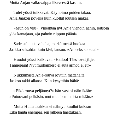
Mutta Anjan valkovaippa likaveessä kastuu.
Tulet yössä tuikkavat. Käy loimo puiden takaa.
Anja Jaakon povella kuin kuollut joutsen makaa.
»Mun on vilu», virkahtaa nyt Anja vienoin äänin, katsoin
ylös kantajaan, »ja pahoin riippuu pääni».
Sade suhuu taivahalta, märkä metsä huokaa
Jaakko seisahtaa kuin kivi, lausuu: »Anteeks suokaa!»
Huudot yössä kaikuvat: »Halloo! Täss' ovat jäljet.
Tännepäin! Nyt murhamiest' ei auta armot, eljet!»
Nukkumasta Anja-rouva löyttiin mättähältä,
Jaakon takki allansa. Kun kysyttihin hältä:
»Eikö rouva peljännyt?» hän vastasi näin ikään:
»Putoovani pelkäsin, mut muut' en muista mitään.»
Mutta Hullu-Jaakkoa ei nähnyt, kuullut kukaan
Eikä häntä enempää sen jälkeen haettukaan.