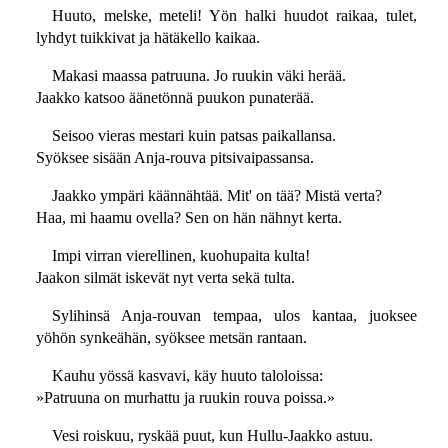
Huuto, melske, meteli! Yön halki huudot raikaa, tulet,
lyhdyt tuikkivat ja hätäkello kaikaa.
Makasi maassa patruuna. Jo ruukin väki herää.
Jaakko katsoo äänetönnä puukon punaterää.
Seisoo vieras mestari kuin patsas paikallansa.
Syöksee sisään Anja-rouva pitsivaipassansa.
Jaakko ympäri käännähtää. Mit' on tää? Mistä verta?
Haa, mi haamu ovella? Sen on hän nähnyt kerta.
Impi virran vierellinen, kuohupaita kulta!
Jaakon silmät iskevät nyt verta sekä tulta.
Sylihinsä Anja-rouvan tempaa, ulos kantaa, juoksee
yöhön synkeähän, syöksee metsän rantaan.
Kauhu yössä kasvavi, käy huuto taloloissa:
»Patruuna on murhattu ja ruukin rouva poissa.»
Vesi roiskuu, ryskää puut, kun Hullu-Jaakko astuu.