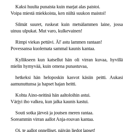
Kaksi huulta punaista kuin marjat alas paistoi.
Voipa miestä miekkoista, ken niiltä suukon maistoi!
Silmät suuret, ruskeat kuin metsälammen laine, jossa
uinuu ulpukat. Mut varo, kulkevainen!
Rimpi viekas pettävi. Äl' astu lammen rantaan!
Povessansa kuolemata sammal kaunis kantaa.
Kyllikseen kun katsellut hän oli virran kuvaa, hyvillä
mielin hymyvää, kuin omena punastuvaa,
hetkeksi hän heloposkin kasvot käsiin peitti. Aukasi
aamunuttunsa ja hapset hajan heitti.
Kohta Aino-neitinä hän aaltoloihin astui.
Värjyi iho valkea, kun jalka kaunis kastui.
Souti sotka järveä ja joutsen meren rantaa.
Soreammin virran aallot Anja-rouvan kantaa.
Oi, te aallot onnelliset, päivän liedot lapset!