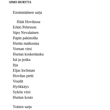
SIMO HURTTA
Ensimmäinen sarja
Häät Hovilassa
Erkki Pehrsson
Sipo Nevalainen
Papin pakinoilta
Hurtta matkustaa
Vornan virsi
Hurtan koskenlasku
Isä ja poika
Irja
Eljas Iochman
Hovilan pirtti
Voudit
Hyökkäys
Sykön virsi
Hurtan kosto
Toinen sarja