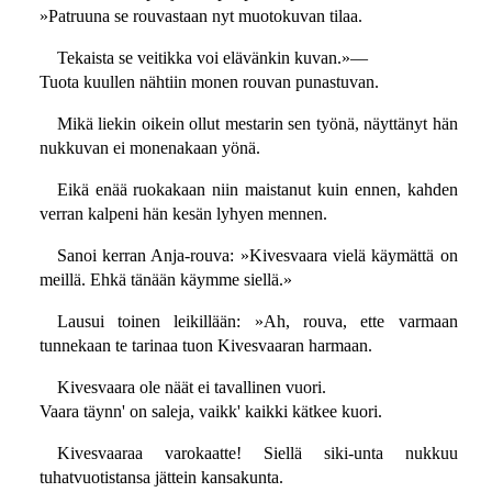
»Patruuna se rouvastaan nyt muotokuvan tilaa.
Tekaista se veitikka voi elävänkin kuvan.»—
Tuota kuullen nähtiin monen rouvan punastuvan.
Mikä liekin oikein ollut mestarin sen työnä, näyttänyt hän
nukkuvan ei monenakaan yönä.
Eikä enää ruokakaan niin maistanut kuin ennen, kahden
verran kalpeni hän kesän lyhyen mennen.
Sanoi kerran Anja-rouva: »Kivesvaara vielä käymättä on
meillä. Ehkä tänään käymme siellä.»
Lausui toinen leikillään: »Ah, rouva, ette varmaan
tunnekaan te tarinaa tuon Kivesvaaran harmaan.
Kivesvaara ole näät ei tavallinen vuori.
Vaara täynn' on saleja, vaikk' kaikki kätkee kuori.
Kivesvaaraa varokaatte! Siellä siki-unta nukkuu
tuhatvuotistansa jättein kansakunta.