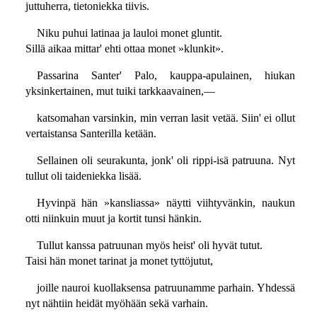
juttuherra, tietoniekka tiivis.
Niku puhui latinaa ja lauloi monet gluntit.
Sillä aikaa mittar' ehti ottaa monet »klunkit».
Passarina Santer' Palo, kauppa-apulainen, hiukan
yksinkertainen, mut tuiki tarkkaavainen,—
katsomahan varsinkin, min verran lasit vetää. Siin' ei ollut
vertaistansa Santerilla ketään.
Sellainen oli seurakunta, jonk' oli rippi-isä patruuna. Nyt
tullut oli taideniekka lisää.
Hyvinpä hän »kansliassa» näytti viihtyvänkin, naukun
otti niinkuin muut ja kortit tunsi hänkin.
Tullut kanssa patruunan myös heist' oli hyvät tutut.
Taisi hän monet tarinat ja monet tyttöjutut,
joille nauroi kuollaksensa patruunamme parhain. Yhdessä
nyt nähtiin heidät myöhään sekä varhain.