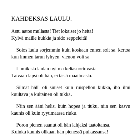
KAHDEKSAS LAULU.
Astu aatos mullasta! Tiet lokaiset jo heitä!
Kylvä maille kukkia ja sido seppeleitä!
Soios laulu sorjemmin kuin koskaan ennen soit sa, kertoa
kun immen tarun lyhyen, vienon voit sa.
Lumikista laulan nyt ma keltasuortuvasta.
Taivaan lapsi oli hän, ei tästä maailmasta.
Silmät häll' oli siniset kuin ruispellon kukka, iho ilmi
kuultava ja kultainen oli tukka.
Niin sen ääni helisi kuin hopea ja tiuku, niin sen kasvu
kaunis oli kuin ryytimaassa riuku.
Poron pienen saanut oli hän lahjaksi taatoltansa.
Kuinka kaunis olikaan hän pienessä pulkassansa!