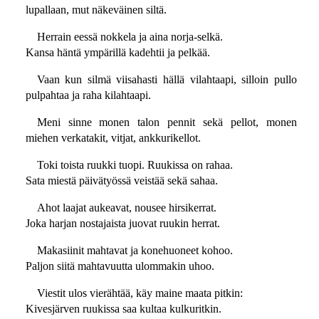
lupallaan, mut näkeväinen siltä.
Herrain eessä nokkela ja aina norja-selkä.
Kansa häntä ympärillä kadehtii ja pelkää.
Vaan kun silmä viisahasti hällä vilahtaapi, silloin pullo
pulpahtaa ja raha kilahtaapi.
Meni sinne monen talon pennit sekä pellot, monen
miehen verkatakit, vitjat, ankkurikellot.
Toki toista ruukki tuopi. Ruukissa on rahaa.
Sata miestä päivätyössä veistää sekä sahaa.
Ahot laajat aukeavat, nousee hirsikerrat.
Joka harjan nostajaista juovat ruukin herrat.
Makasiinit mahtavat ja konehuoneet kohoo.
Paljon siitä mahtavuutta ulommakin uhoo.
Viestit ulos vierähtää, käy maine maata pitkin:
Kivesjärven ruukissa saa kultaa kulkuritkin.