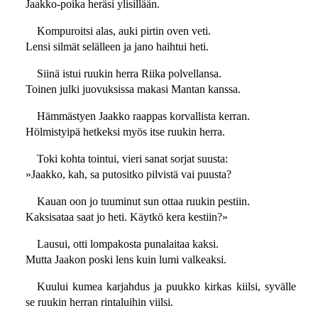
Jaakko-poika heräsi ylisillään.
Kompuroitsi alas, auki pirtin oven veti.
Lensi silmät selälleen ja jano haihtui heti.
Siinä istui ruukin herra Riika polvellansa.
Toinen julki juovuksissa makasi Mantan kanssa.
Hämmästyen Jaakko raappas korvallista kerran.
Hölmistyipä hetkeksi myös itse ruukin herra.
Toki kohta tointui, vieri sanat sorjat suusta:
»Jaakko, kah, sa putositko pilvistä vai puusta?
Kauan oon jo tuuminut sun ottaa ruukin pestiin.
Kaksisataa saat jo heti. Käytkö kera kestiin?»
Lausui, otti lompakosta punalaitaa kaksi.
Mutta Jaakon poski lens kuin lumi valkeaksi.
Kuului kumea karjahdus ja puukko kirkas kiilsi, syvälle
se ruukin herran rintaluihin viilsi.