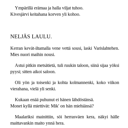
Ympärillä erämaa ja halla viljat tuhoo.
Kivesjärvi keitahana korven yli kohoo.
NELJÄS LAULU.
Kerran kevät-iltamalla vene vettä sousi, laski Varislahtehen.
Mies nuori maihin nousi.
Astui pitkin metsätietä, tuli ruukin taloon, siinä sijaa yöksi
pyysi; sitten aikoi saloon.
Oli yön ja toisenki ja kohta kolmannenki, koko viikon
vierahana, vielä yli senki.
Kukaan enää puhunut ei hänen lähdöstänsä.
Monet kyllä miettivät: Mik' on hän miehiänsä?
Maalariksi mainittiin, söi herrasväen kera, näkyi hälle
maittavankin maito ynnä hera.