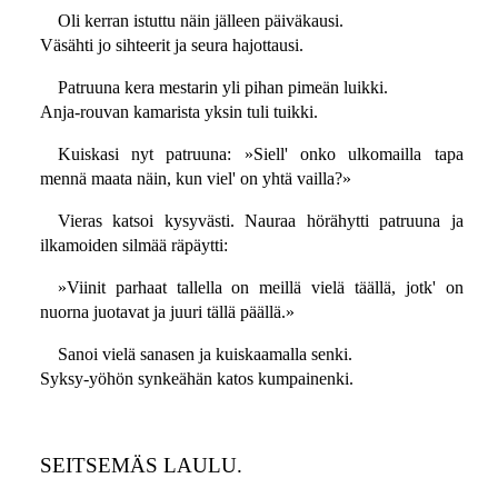
Oli kerran istuttu näin jälleen päiväkausi.
Väsähti jo sihteerit ja seura hajottausi.
Patruuna kera mestarin yli pihan pimeän luikki.
Anja-rouvan kamarista yksin tuli tuikki.
Kuiskasi nyt patruuna: »Siell' onko ulkomailla tapa
mennä maata näin, kun viel' on yhtä vailla?»
Vieras katsoi kysyvästi. Nauraa hörähytti patruuna ja
ilkamoiden silmää räpäytti:
»Viinit parhaat tallella on meillä vielä täällä, jotk' on
nuorna juotavat ja juuri tällä päällä.»
Sanoi vielä sanasen ja kuiskaamalla senki.
Syksy-yöhön synkeähän katos kumpainenki.
SEITSEMÄS LAULU.