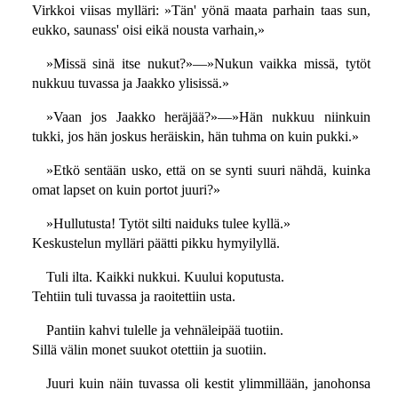
Virkkoi viisas mylläri: »Tän' yönä maata parhain taas sun,
eukko, saunass' oisi eikä nousta varhain,»
»Missä sinä itse nukut?»—»Nukun vaikka missä, tytöt
nukkuu tuvassa ja Jaakko ylisissä.»
»Vaan jos Jaakko heräjää?»—»Hän nukkuu niinkuin
tukki, jos hän joskus heräiskin, hän tuhma on kuin pukki.»
»Etkö sentään usko, että on se synti suuri nähdä, kuinka
omat lapset on kuin portot juuri?»
»Hullutusta! Tytöt silti naiduks tulee kyllä.»
Keskustelun mylläri päätti pikku hymyilyllä.
Tuli ilta. Kaikki nukkui. Kuului koputusta.
Tehtiin tuli tuvassa ja raoitettiin usta.
Pantiin kahvi tulelle ja vehnäleipää tuotiin.
Sillä välin monet suukot otettiin ja suotiin.
Juuri kuin näin tuvassa oli kestit ylimmillään, janohonsa