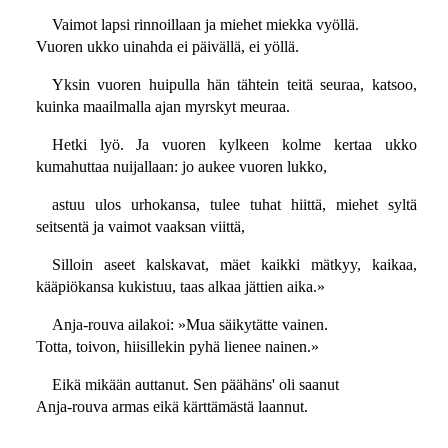
Vaimot lapsi rinnoillaan ja miehet miekka vyöllä.
Vuoren ukko uinahda ei päivällä, ei yöllä.
Yksin vuoren huipulla hän tähtein teitä seuraa, katsoo,
kuinka maailmalla ajan myrskyt meuraa.
Hetki lyö. Ja vuoren kylkeen kolme kertaa ukko
kumahuttaa nuijallaan: jo aukee vuoren lukko,
astuu ulos urhokansa, tulee tuhat hiittä, miehet syltä
seitsentä ja vaimot vaaksan viittä,
Silloin aseet kalskavat, mäet kaikki mätkyy, kaikaa,
kääpiökansa kukistuu, taas alkaa jättien aika.»
Anja-rouva ailakoi: »Mua säikytätte vainen.
Totta, toivon, hiisillekin pyhä lienee nainen.»
Eikä mikään auttanut. Sen päähäns' oli saanut
Anja-rouva armas eikä kärttämästä laannut.