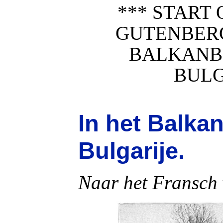
*** START 
GUTENBERG
BALKANB
BULG
In het Balka
Bulgarije.
Naar het Fransch