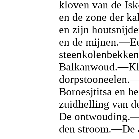
kloven van de I
en de zone der k
en zijn houtsnij
en de mijnen.—Ee
steenkolenbekke
Balkanwoud.—Kle
dorpstooneelen.
Boroesjtitsa en 
zuidhelling van 
De ontwouding.—
den stroom.—De a