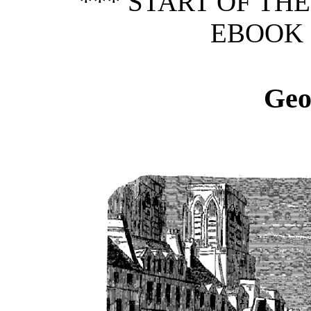
*** START OF TH
EBOOK 
Geo