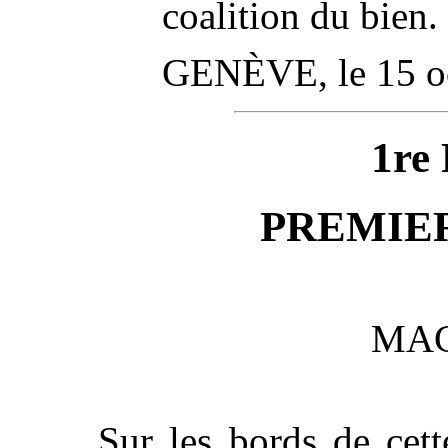
coalition du bien.
GENÈVE, le 15 oc
1re
PREMIE
MAC
Sur les bords de cett