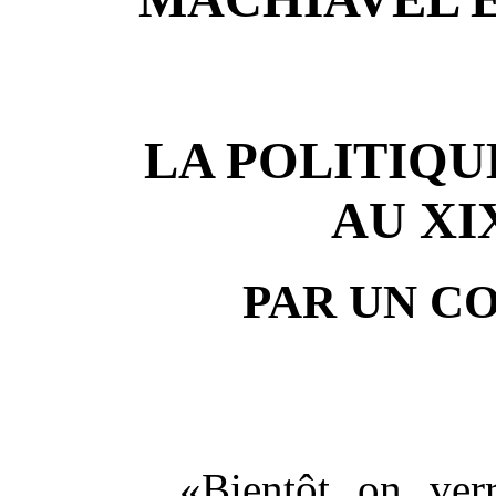
LA POLITIQU
AU XI
PAR UN C
«Bientôt on verr