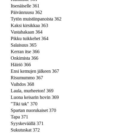
Itsenäiselle 361
Päivänruusu 362
Tytön muistiinpanoista 362
Kaksi kirsikkaa 363
Vastahakaan 364
Pikku tuikkehet 364
Salaisuus 365
Kerran itse 366
Onkimista 366
Häiriö 366
Ensi kemujen jälkeen 367
Risumummo 367
Vaihdos 368
Laula, murheeton! 369
Luona keisarin hovin 369
"Tiki tak" 370
Spartan nuorukaiset 370
Tapa 371
Syyskeväällä 371
Sukutuskat 372