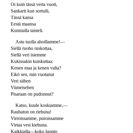
Oi kuin tässä verta vuoti,
Sankarit kun sortuili,
Tässä kansa
Eestä maansa
Kunnialla taisteli.
Astu tuolla ahoillamme!—
Siellä ruoho ruskottaa,
Siellä veri isiemme
Kukissakin kuiskuttaa:
Kenen maa ja kenen valta?
Eikö sen, min vuotanut
Veri siihen
Viimeisehen
Pisaraan on pudonnut?
Katso, kuule koskiamme,—
Rauhaton on riehuna!
Virroissamme, puroissamme
Virtaa vesi kiehuna.
Kaikkialla—koko luonto