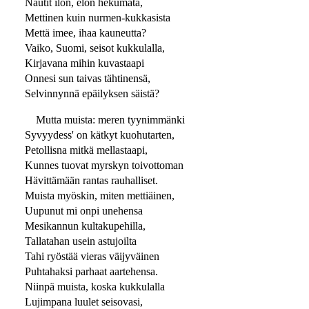
Nautit ilon, elon hekumata,
Mettinen kuin nurmen-kukkasista
Mettä imee, ihaa kauneutta?
Vaiko, Suomi, seisot kukkulalla,
Kirjavana mihin kuvastaapi
Onnesi sun taivas tähtinensä,
Selvinnynnä epäilyksen säistä?
Mutta muista: meren tyynimmänki
Syvyydess' on kätkyt kuohutarten,
Petollisna mitkä mellastaapi,
Kunnes tuovat myrskyn toivottoman
Hävittämään rantas rauhalliset.
Muista myöskin, miten mettiäinen,
Uupunut mi onpi unehensa
Mesikannun kultakupehilla,
Tallatahan usein astujoilta
Tahi ryöstää vieras väijyväinen
Puhtahaksi parhaat aartehensa.
Niinpä muista, koska kukkulalla
Lujimpana luulet seisovasi,