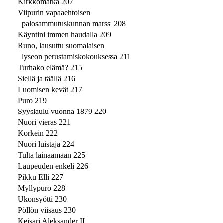
Kirkkomatka 207
Viipurin vapaaehtoisen
palosammutuskunnan marssi 208
Käyntini immen haudalla 209
Runo, lausuttu suomalaisen
lyseon perustamiskokouksessa 211
Turhako elämä? 215
Siellä ja täällä 216
Luomisen kevät 217
Puro 219
Syyslaulu vuonna 1879 220
Nuori vieras 221
Korkein 222
Nuori luistaja 224
Tulta lainaamaan 225
Laupeuden enkeli 226
Pikku Elli 227
Myllypuro 228
Ukonsyötti 230
Pöllön viisaus 230
Keisari Aleksander II