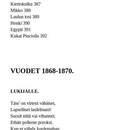
Kiertokulku 387
Mikko 388
Laulun tosi 389
Henki 390
Egypti 391
Kukat Pinciolla 392
VUODET 1868-1870.
LUKIJALLE.
Täss' on virteni vähäiset,
Lapselliset laulelmani!
Suosit niitä vai vihannet,
Ethän polkene poroksi.
Kun et viihdy kuulemahan,