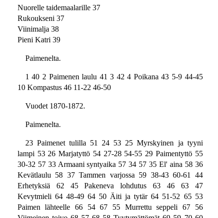
Nuorelle taidemaalarille 37
Rukoukseni 37
Viinimalja 38
Pieni Katri 39
Paimenelta.
1 40 2 Paimenen laulu 41 3 42 4 Poikana 43 5-9 44-45
10 Kompastus 46 11-22 46-50
Vuodet 1870-1872.
Paimenelta.
23 Paimenet tulilla 51 24 53 25 Myrskyinen ja tyyni
lampi 53 26 Marjatyttö 54 27-28 54-55 29 Paimentyttö 55
30-32 57 33 Armaani syntyaika 57 34 57 35 El' aina 58 36
Kevätlaulu 58 37 Tammen varjossa 59 38-43 60-61 44
Erhetyksiä 62 45 Pakeneva lohdutus 63 46 63 47
Kevytmieli 64 48-49 64 50 Äiti ja tytär 64 51-52 65 53
Paimen lähteelle 66 54 67 55 Murrettu seppeli 67 56
Viimeinen toivo 68 57 68 58 Tyytymättömät 69 59 70 60