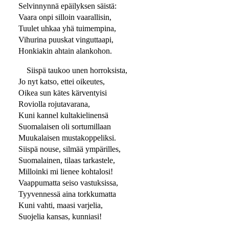
Selvinnynnä epäilyksen säistä:
Vaara onpi silloin vaarallisin,
Tuulet uhkaa yhä tuimempina,
Vihurina puuskat vinguttaapi,
Honkiakin ahtain alankohon.
Siispä taukoo unen horroksista,
Jo nyt katso, ettei oikeutes,
Oikea sun kätes kärventyisi
Roviolla rojutavarana,
Kuni kannel kultakielinensä
Suomalaisen oli sortumillaan
Muukalaisen mustakoppeliksi.
Siispä nouse, silmää ympärilles,
Suomalainen, tilaas tarkastele,
Milloinki mi lienee kohtalosi!
Vaappumatta seiso vastuksissa,
Tyyvennessä aina torkkumatta
Kuni vahti, maasi varjelia,
Suojelia kansas, kunniasi!