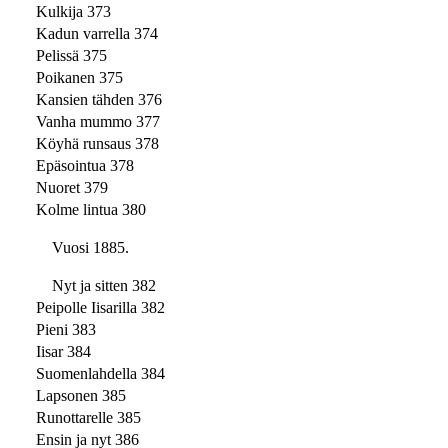
Kulkija 373
Kadun varrella 374
Pelissä 375
Poikanen 375
Kansien tähden 376
Vanha mummo 377
Köyhä runsaus 378
Epäsointua 378
Nuoret 379
Kolme lintua 380
Vuosi 1885.
Nyt ja sitten 382
Peipolle Iisarilla 382
Pieni 383
Iisar 384
Suomenlahdella 384
Lapsonen 385
Runottarelle 385
Ensin ja nyt 386