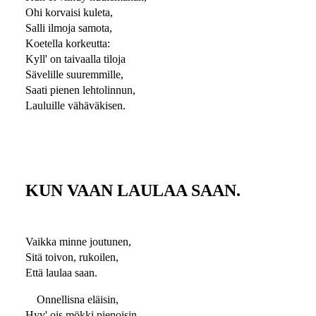
Ohi korvaisi kuleta,
Salli ilmoja samota,
Koetella korkeutta:
Kyll' on taivaalla tiloja
Sävelille suuremmille,
Saati pienen lehtolinnun,
Lauluille vähäväkisen.
KUN VAAN LAULAA SAAN.
Vaikka minne joutunen,
Sitä toivon, rukoilen,
Että laulaa saan.
Onnellisna eläisin,
Hyv' ois mökki pienoisin,