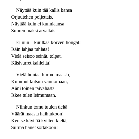
Näyttää kuin tää kallis kansa
Orjuutehen poljettais,
Näyttää kuin ei kunniaansa
Suuremmaksi arvattais.
Ei niin—kuulkaa korven hongat!—
Isäin lahjaa tuhlata!
Vielä seisoo seinät, tolpat,
Käsivarret kahleitta!
Vielä huutaa hurme maasta,
Kummut kutsuu vannomaan,
Ääni toinen taivahasta
Iskee tulen leimumaan.
Niinkun tomu tuulen tieltä,
Väärät maasta haihtukoon!
Ken se käyttää kyitten kieltä,
Surma hänet sortakoon!