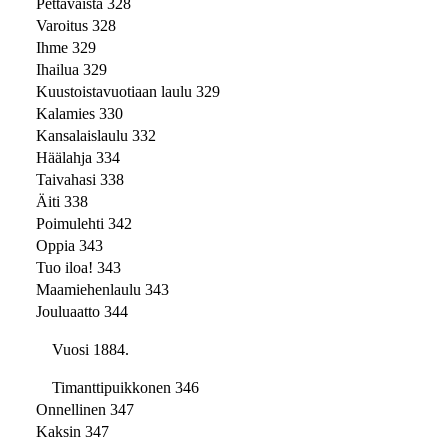
Pettäväistä 328
Varoitus 328
Ihme 329
Ihailua 329
Kuustoistavuotiaan laulu 329
Kalamies 330
Kansalaislaulu 332
Häälahja 334
Taivahasi 338
Äiti 338
Poimulehti 342
Oppia 343
Tuo iloa! 343
Maamiehenlaulu 343
Jouluaatto 344
Vuosi 1884.
Timanttipuikkonen 346
Onnellinen 347
Kaksin 347