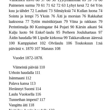
Paimenen surma 70 61 71 62 72 63 Lyhyt kesä 72 64 Yön
kuu ja tähdet 72 Lauluni 73 Silmäyksiä 74 Kullan luona 74
Sointu ja lempi 75 Yksin 76 Äiti ja morsian 76 Rakkahat
laaksossa 77 Tytön muistikirjaan 79 Viina ja rakkaus 79
Perintömalja 80 Kuningatar 84 Pojari 90 Kärsin aikani 94
Kalju luoto 94 Enkel'-laulu 95 Perheen Jouluhartaus 97
Äidin haudalla 98 Lipulle kirkossa 99 Takkavalkean ääressä
100 Kamppiaiset 102 Olvilaulu 106 Toukokuun 1:nä
päivänä v. 1870 107 Manaus 108
Vuodet 1872-1878.
Viimeistä päivää 110
Urhoin haudalla 111
Isänmaani 112
Palava kansa 113
Herännyt Suomi 114
Laulu Vuoksella 116
Tunnethan impeni? 117
Vangittu äiti 118