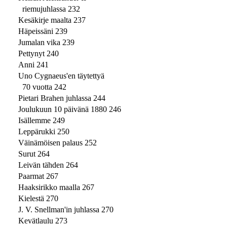
riemujuhlassa 232
Kesäkirje maalta 237
Häpeissäni 239
Jumalan vika 239
Pettynyt 240
Anni 241
Uno Cygnaeus'en täytettyä
70 vuotta 242
Pietari Brahen juhlassa 244
Joulukuun 10 päivänä 1880 246
Isällemme 249
Leppärukki 250
Väinämöisen palaus 252
Surut 264
Leivän tähden 264
Paarmat 267
Haaksirikko maalla 267
Kielestä 270
J. V. Snellman'in juhlassa 270
Kevätlaulu 273