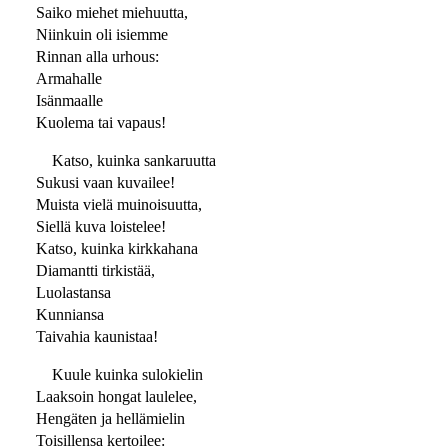
Saiko miehet miehuutta,
Niinkuin oli isiemme
Rinnan alla urhous:
Armahalle
Isänmaalle
Kuolema tai vapaus!
Katso, kuinka sankaruutta
Sukusi vaan kuvailee!
Muista vielä muinoisuutta,
Siellä kuva loistelee!
Katso, kuinka kirkkahana
Diamantti tirkistää,
Luolastansa
Kunniansa
Taivahia kaunistaa!
Kuule kuinka sulokielin
Laaksoin hongat laulelee,
Hengäten ja hellämielin
Toisillensa kertoilee: