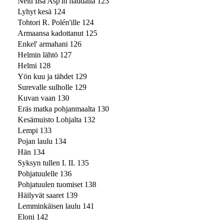
Neiti Iisa Asp'in haudalla 123
Lyhyt kesä 124
Tohtori R. Polén'ille 124
Armaansa kadottanut 125
Enkel' armahani 126
Helmin lähtö 127
Helmi 128
Yön kuu ja tähdet 129
Surevalle sulholle 129
Kuvan vaan 130
Eräs matka pohjanmaalta 130
Kesämuisto Lohjalta 132
Lempi 133
Pojan laulu 134
Hän 134
Syksyn tullen I. II. 135
Pohjatuulelle 136
Pohjatuulen tuomiset 138
Häilyvät saaret 139
Lemminkäisen laulu 141
Eloni 142