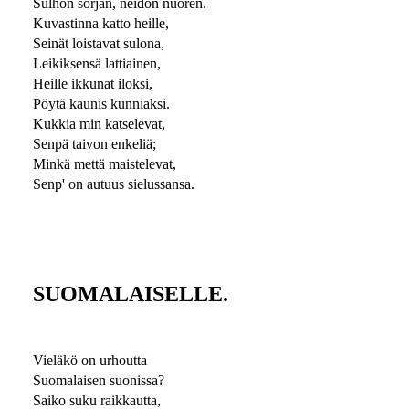
Sulhon sorjan, neidon nuoren.
Kuvastinna katto heille,
Seinät loistavat sulona,
Leikiksensä lattiainen,
Heille ikkunat iloksi,
Pöytä kaunis kunniaksi.
Kukkia min katselevat,
Senpä taivon enkeliä;
Minkä mettä maistelevat,
Senp' on autuus sielussansa.
SUOMALAISELLE.
Vieläkö on urhoutta
Suomalaisen suonissa?
Saiko suku raikkautta,