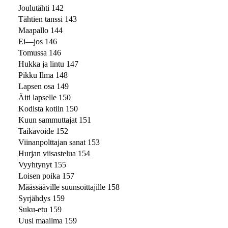
Joulutähti 142
Tähtien tanssi 143
Maapallo 144
Ei—jos 146
Tomussa 146
Hukka ja lintu 147
Pikku Ilma 148
Lapsen osa 149
Äiti lapselle 150
Kodista kotiin 150
Kuun sammuttajat 151
Taikavoide 152
Viinanpolttajan sanat 153
Hurjan viisastelua 154
Vyyhtynyt 155
Loisen poika 157
Määssääville suunsoittajille 158
Syrjähdys 159
Suku-etu 159
Uusi maailma 159