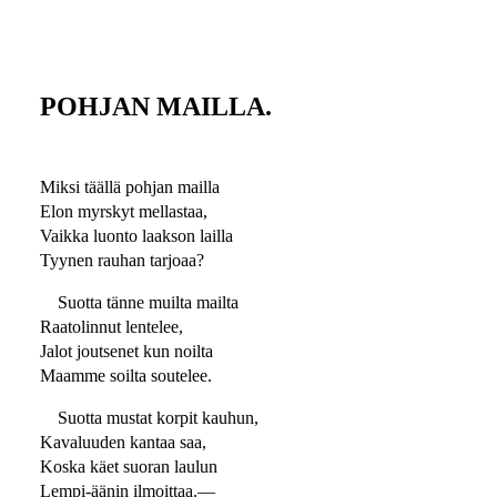
POHJAN MAILLA.
Miksi täällä pohjan mailla
Elon myrskyt mellastaa,
Vaikka luonto laakson lailla
Tyynen rauhan tarjoaa?
Suotta tänne muilta mailta
Raatolinnut lentelee,
Jalot joutsenet kun noilta
Maamme soilta soutelee.
Suotta mustat korpit kauhun,
Kavaluuden kantaa saa,
Koska käet suoran laulun
Lempi-äänin ilmoittaa.—