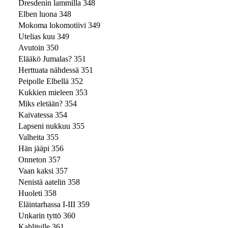
Dresdenin lammilla 348
Elben luona 348
Mokoma lokomotiivi 349
Utelias kuu 349
Avutoin 350
Elääkö Jumalas? 351
Herttuata nähdessä 351
Peipolle Elbellä 352
Kukkien mieleen 353
Miks eletään? 354
Kaivatessa 354
Lapseni nukkuu 355
Valheita 355
Hän jääpi 356
Onneton 357
Vaan kaksi 357
Nenistä aatelin 358
Huoleti 358
Eläintarhassa I-III 359
Unkarin tyttö 360
Kahlitulle 361