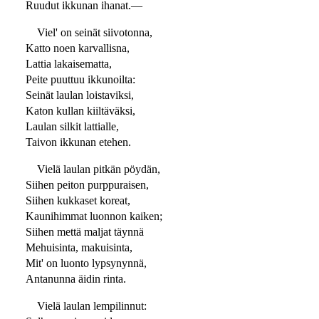
Ruudut ikkunan ihanat.—
Viel' on seinät siivotonna,
Katto noen karvallisna,
Lattia lakaisematta,
Peite puuttuu ikkunoilta:
Seinät laulan loistaviksi,
Katon kullan kiiltäväksi,
Laulan silkit lattialle,
Taivon ikkunan etehen.
Vielä laulan pitkän pöydän,
Siihen peiton purppuraisen,
Siihen kukkaset koreat,
Kaunihimmat luonnon kaiken;
Siihen mettä maljat täynnä
Mehuisinta, makuisinta,
Mit' on luonto lypsynynnä,
Antanunna äidin rinta.
Vielä laulan lempilinnut: