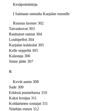
Kesäpoimintoja
I Saimaan rannalta Karjalan ruusulle
Ruusun luonne 302
Taivaskuvat 303
Rauhaiset rannat 304
Louhipellot 304
Karjalan kukkulat 305
Kelle seppeltä 305
Kalastaja 306
Sinne jäitte 307
II.
Kevät aamu 308
Sade 309
Eräässä puutarhassa 310
Kaksi kosijaa 311
Kotilammen soutajat 311
Niinhän ennen 312