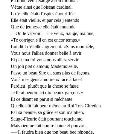
Fit donc venir Sauge à son tribunal.
Vêtue ainsi que l'oiseau cardinal,
La Vieille était d'aspics ébouriffée:
Elle était vieille, et par cela j'entends
Que de jeunesse elle était ennemie.
—On le va voir:—«Je veux, Sauge, ma mie,
«Te corriger, s'il en est encor temps,»
Lui dit la Vieille aigrement. «Sans mon zèle,
Vous nous l'alliez donner belle à ravir
Et par ma foi vous nous alliez servir
Un joli plat d'amour, Mademoiselle.
Passe un beau Sire et, sans plus de façons,
Voilà mes gens amoureux face à face!
Pardieu! plutôt que la chose se fasse
Je ferai pendre ici dix beaux garçons.»
Et ce disant en parut si méchante
Qu'elle eût fait peur même au Roi Très Chrétien
Par sa beauté, sa grâce et son maintien,
Sauge-Fleurie était pourtant touchante.
Mais rien ne fait contre haine et pouvoir.
—«Il faudra bien que ton beau bec réponde,