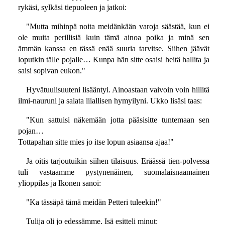
rykäsi, sylkäsi tiepuoleen ja jatkoi:
"Mutta mihinpä noita meidänkään varoja säästää, kun ei
ole muita perillisiä kuin tämä ainoa poika ja minä sen
ämmän kanssa en tässä enää suuria tarvitse. Siihen jäävät
loputkin tälle pojalle… Kunpa hän sitte osaisi heitä hallita ja
saisi sopivan eukon."
Hyvätuulisuuteni lisääntyi. Ainoastaan vaivoin voin hillitä
ilmi-nauruni ja salata liiallisen hymyilyni. Ukko lisäsi taas:
"Kun sattuisi näkemään jotta pääsisitte tuntemaan sen
pojan…
Tottapahan sitte mies jo itse lopun asiaansa ajaa!"
Ja oitis tarjoutuikin siihen tilaisuus. Eräässä tien-polvessa
tuli vastaamme pystynenäinen, suomalaisnaamainen
ylioppilas ja Ikonen sanoi:
"Ka tässäpä tämä meidän Petteri tuleekin!"
Tulija oli jo edessämme. Isä esitteli minut: