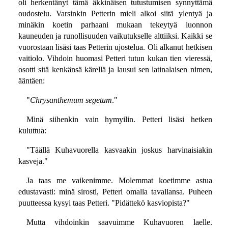
oli herkentänyt tämä äkkinäisen tutustumisen synnyttämä
oudostelu. Varsinkin Petterin mieli alkoi siitä ylentyä ja
minäkin koetin parhaani mukaan tekeytyä luonnon
kauneuden ja runollisuuden vaikutukselle alttiiksi. Kaikki se
vuorostaan lisäsi taas Petterin ujostelua. Oli alkanut hetkisen
vaitiolo. Vihdoin huomasi Petteri tutun kukan tien vieressä,
osotti sitä kenkänsä kärellä ja lausui sen latinalaisen nimen,
ääntäen:
"
Chrysanthemum segetum
."
Minä siihenkin vain hymyilin. Petteri lisäsi hetken
kuluttua:
"Täällä Kuhavuorella kasvaakin joskus harvinaisiakin
kasveja."
Ja taas me vaikenimme. Molemmat koetimme astua
edustavasti: minä sirosti, Petteri omalla tavallansa. Puheen
puutteessa kysyi taas Petteri. "Pidättekö kasviopista?"
Mutta vihdoinkin saavuimme Kuhavuoren laelle.