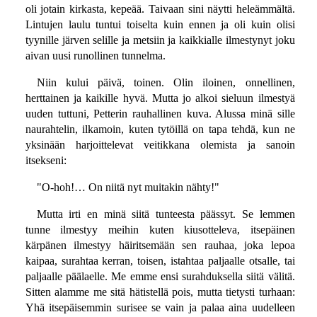
oli jotain kirkasta, kepeää. Taivaan sini näytti heleämmältä.
Lintujen laulu tuntui toiselta kuin ennen ja oli kuin olisi
tyynille järven selille ja metsiin ja kaikkialle ilmestynyt joku
aivan uusi runollinen tunnelma.
Niin kului päivä, toinen. Olin iloinen, onnellinen,
herttainen ja kaikille hyvä. Mutta jo alkoi sieluun ilmestyä
uuden tuttuni, Petterin rauhallinen kuva. Alussa minä sille
naurahtelin, ilkamoin, kuten tytöillä on tapa tehdä, kun ne
yksinään harjoittelevat veitikkana olemista ja sanoin
itsekseni:
"O-hoh!… On niitä nyt muitakin nähty!"
Mutta irti en minä siitä tunteesta päässyt. Se lemmen
tunne ilmestyy meihin kuten kiusotteleva, itsepäinen
kärpänen ilmestyy häiritsemään sen rauhaa, joka lepoa
kaipaa, surahtaa kerran, toisen, istahtaa paljaalle otsalle, tai
paljaalle päälaelle. Me emme ensi surahduksella siitä välitä.
Sitten alamme me sitä hätistellä pois, mutta tietysti turhaan:
Yhä itsepäisemmin surisee se vain ja palaa aina uudelleen