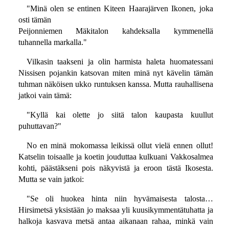
"Minä olen se entinen Kiteen Haarajärven Ikonen, joka
osti tämän
Peijonniemen Mäkitalon kahdeksalla kymmenellä
tuhannella markalla."
Vilkasin taakseni ja olin harmista haleta huomatessani
Nissisen pojankin katsovan miten minä nyt kävelin tämän
tuhman näköisen ukko runtuksen kanssa. Mutta rauhallisena
jatkoi vain tämä:
"Kyllä kai olette jo siitä talon kaupasta kuullut
puhuttavan?"
No en minä mokomassa leikissä ollut vielä ennen ollut!
Katselin toisaalle ja koetin jouduttaa kulkuani Vakkosalmea
kohti, päästäkseni pois näkyvistä ja eroon tästä Ikosesta.
Mutta se vain jatkoi:
"Se oli huokea hinta niin hyvämaisesta talosta…
Hirsimetsä yksistään jo maksaa yli kuusikymmentätuhatta ja
halkoja kasvava metsä antaa aikanaan rahaa, minkä vain