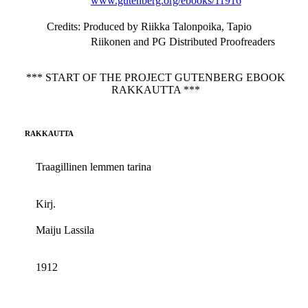
www.gutenberg.org/ebooks/11916
Credits
: Produced by Riikka Talonpoika, Tapio
Riikonen and PG Distributed Proofreaders
*** START OF THE PROJECT GUTENBERG EBOOK
RAKKAUTTA ***
RAKKAUTTA
Traagillinen lemmen tarina
Kirj.
Maiju Lassila
1912