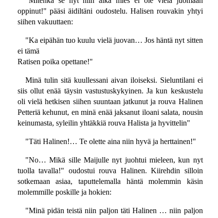
"Mitenkä se nyt niin aika mies ei ole vielä juomaan
oppinut!" pääsi äidiltäni oudostelu. Halisen rouvakin yhtyi
siihen vakuuttaen:
"Ka eipähän tuo kuulu vielä juovan… Jos häntä nyt sitten
ei tämä
Ratisen poika opettane!"
Minä tulin sitä kuullessani aivan iloiseksi. Sieluntilani ei
siis ollut enää täysin vastustuskykyinen. Ja kun keskustelu
oli vielä hetkisen siihen suuntaan jatkunut ja rouva Halinen
Petteriä kehunut, en minä enää jaksanut iloani salata, nousin
keinumasta, syleilin yhtäkkiä rouva Halista ja hyvittelin"
"Täti Halinen!… Te olette aina niin hyvä ja herttainen!"
"No… Mikä sille Maijulle nyt juohtui mieleen, kun nyt
tuolla tavalla!" oudostui rouva Halinen. Kiirehdin silloin
sotkemaan asiaa, taputtelemalla häntä molemmin käsin
molemmille poskille ja hokien:
"Minä pidän teistä niin paljon täti Halinen … niin paljon