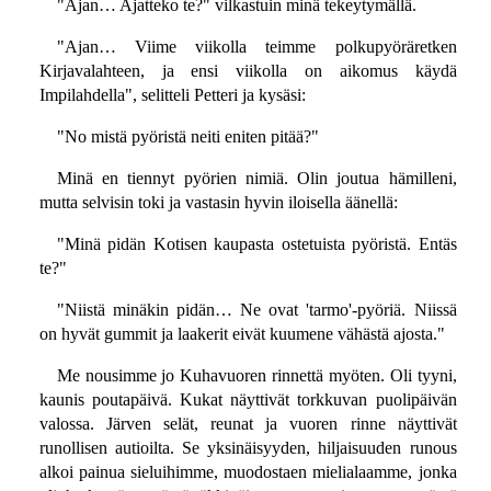
"Ajan… Ajatteko te?" vilkastuin minä tekeytymällä.
"Ajan… Viime viikolla teimme polkupyöräretken
Kirjavalahteen, ja ensi viikolla on aikomus käydä
Impilahdella", selitteli Petteri ja kysäsi:
"No mistä pyöristä neiti eniten pitää?"
Minä en tiennyt pyörien nimiä. Olin joutua hämilleni,
mutta selvisin toki ja vastasin hyvin iloisella äänellä:
"Minä pidän Kotisen kaupasta ostetuista pyöristä. Entäs
te?"
"Niistä minäkin pidän… Ne ovat 'tarmo'-pyöriä. Niissä
on hyvät gummit ja laakerit eivät kuumene vähästä ajosta."
Me nousimme jo Kuhavuoren rinnettä myöten. Oli tyyni,
kaunis poutapäivä. Kukat näyttivät torkkuvan puolipäivän
valossa. Järven selät, reunat ja vuoren rinne näyttivät
runollisen autioilta. Se yksinäisyyden, hiljaisuuden runous
alkoi painua sieluihimme, muodostaen mielialaamme, jonka