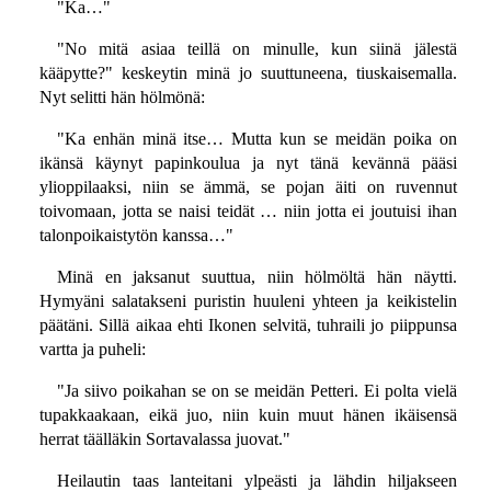
"Ka…"
"No mitä asiaa teillä on minulle, kun siinä jälestä
kääpytte?" keskeytin minä jo suuttuneena, tiuskaisemalla.
Nyt selitti hän hölmönä:
"Ka enhän minä itse… Mutta kun se meidän poika on
ikänsä käynyt papinkoulua ja nyt tänä kevännä pääsi
ylioppilaaksi, niin se ämmä, se pojan äiti on ruvennut
toivomaan, jotta se naisi teidät … niin jotta ei joutuisi ihan
talonpoikaistytön kanssa…"
Minä en jaksanut suuttua, niin hölmöltä hän näytti.
Hymyäni salatakseni puristin huuleni yhteen ja keikistelin
päätäni. Sillä aikaa ehti Ikonen selvitä, tuhraili jo piippunsa
vartta ja puheli:
"Ja siivo poikahan se on se meidän Petteri. Ei polta vielä
tupakkaakaan, eikä juo, niin kuin muut hänen ikäisensä
herrat täälläkin Sortavalassa juovat."
Heilautin taas lanteitani ylpeästi ja lähdin hiljakseen