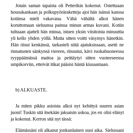
Jotain saman tapaista oli Petterikin kokenut. Ostettuaan
housukankaan ja polkupyöräraketteja ajoi hän isänsä kanssa
kotiinsa mieli vakavana. Vähä vähältä alkoi hänen
koruttomaan sieluunsa painua minun armas kuvani. Kotiin
tultuaan ajatteli hän minua, istuen yksin viisitoista minuuttia
yli kello yhden yöllä. Mutta sitten voitti väsymys hänetkin.
Hän riisui kenkänsä, tarkasteli niitä ajatuksissaan, asetti ne
rinnatusten sänkynsä viereen, riisuutui, kävi ruokahuoneessa
ryyppäämässä maitoa ja peittäytyi sitten vuoteeseensa
umpikorviin, etteivät itikat pääsisi häntä kiusaamaan.
b) ALKUASTE.
Ja miten pikku asioista alkoi nyt kehittyä suuren asian
juoni! Tuskin sitä itsekään jaksaisin uskoa, jos en olisi elänyt
ja kokenut. Kerron sitä nyt tässä:
Elämässäni oli alkanut jonkunlainen uusi aika. Sielussani