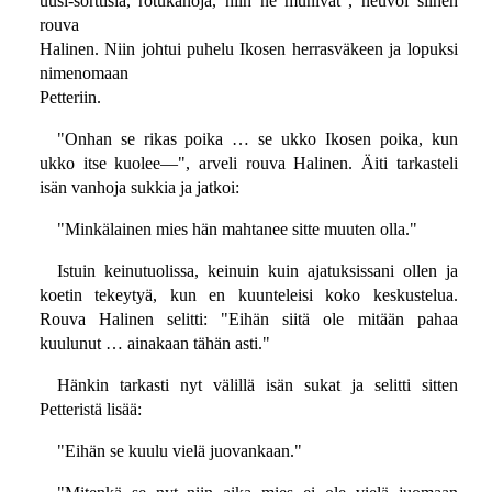
uusi-sorttisia, rotukanoja, niin ne munivat", neuvoi siihen
rouva
Halinen. Niin johtui puhelu Ikosen herrasväkeen ja lopuksi
nimenomaan
Petteriin.
"Onhan se rikas poika … se ukko Ikosen poika, kun
ukko itse kuolee—", arveli rouva Halinen. Äiti tarkasteli
isän vanhoja sukkia ja jatkoi:
"Minkälainen mies hän mahtanee sitte muuten olla."
Istuin keinutuolissa, keinuin kuin ajatuksissani ollen ja
koetin tekeytyä, kun en kuunteleisi koko keskustelua.
Rouva Halinen selitti: "Eihän siitä ole mitään pahaa
kuulunut … ainakaan tähän asti."
Hänkin tarkasti nyt välillä isän sukat ja selitti sitten
Petteristä lisää:
"Eihän se kuulu vielä juovankaan."