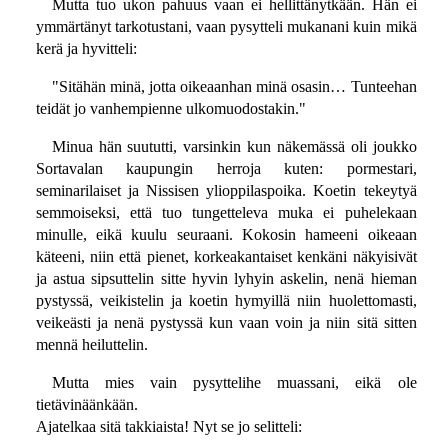
Mutta tuo ukon pahuus vaan ei hellittänytkään. Hän ei
ymmärtänyt tarkotustani, vaan pysytteli mukanani kuin mikä
kerä ja hyvitteli:
"Sitähän minä, jotta oikeaanhan minä osasin… Tunteehan
teidät jo vanhempienne ulkomuodostakin."
Minua hän suututti, varsinkin kun näkemässä oli joukko
Sortavalan kaupungin herroja kuten: pormestari,
seminarilaiset ja Nissisen ylioppilaspoika. Koetin tekeytyä
semmoiseksi, että tuo tungetteleva muka ei puhelekaan
minulle, eikä kuulu seuraani. Kokosin hameeni oikeaan
käteeni, niin että pienet, korkeakantaiset kenkäni näkyisivät
ja astua sipsuttelin sitte hyvin lyhyin askelin, nenä hieman
pystyssä, veikistelin ja koetin hymyillä niin huolettomasti,
veikeästi ja nenä pystyssä kun vaan voin ja niin sitä sitten
mennä heiluttelin.
Mutta mies vain pysyttelihe muassani, eikä ole
tietävinäänkään.
Ajatelkaa sitä takkiaista! Nyt se jo selitteli: