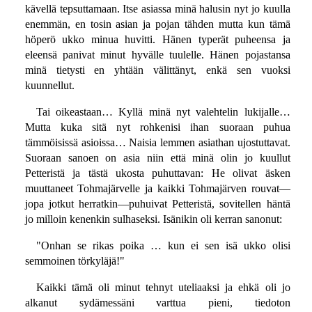
kävellä tepsuttamaan. Itse asiassa minä halusin nyt jo kuulla
enemmän, en tosin asian ja pojan tähden mutta kun tämä
höperö ukko minua huvitti. Hänen typerät puheensa ja
eleensä panivat minut hyvälle tuulelle. Hänen pojastansa
minä tietysti en yhtään välittänyt, enkä sen vuoksi
kuunnellut.
Tai oikeastaan… Kyllä minä nyt valehtelin lukijalle…
Mutta kuka sitä nyt rohkenisi ihan suoraan puhua
tämmöisissä asioissa… Naisia lemmen asiathan ujostuttavat.
Suoraan sanoen on asia niin että minä olin jo kuullut
Petteristä ja tästä ukosta puhuttavan: He olivat äsken
muuttaneet Tohmajärvelle ja kaikki Tohmajärven rouvat—
jopa jotkut herratkin—puhuivat Petteristä, sovitellen häntä
jo milloin kenenkin sulhaseksi. Isänikin oli kerran sanonut:
"Onhan se rikas poika … kun ei sen isä ukko olisi
semmoinen törkyläjä!"
Kaikki tämä oli minut tehnyt uteliaaksi ja ehkä oli jo
alkanut sydämessäni varttua pieni, tiedoton