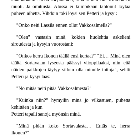
muoti. Ja omituista: Alussa ei kumpikaan tahtonut löytää
puheen aihetta. Vihdoin toki löysi sen Petteri ja kysyi:
"Onko neiti Lassila ennen ollut Vakkosalmella?"
"Olen" vastasin minä, kokien huolehtia askelieni
siroudesta ja kysyin vuorostani:
"Onkos herra Ikonen täällä ensi kertaa?" "Ei… Minä olen
täältä Sortavalan lyseosta päässyt ylioppilaaksi, niin että
näiden paikkojen täytyy silloin olla minulle tuttuja", selitti
Petteri ja kysyi taas:
"No mitäs neiti pitää Vakkosalmesta?"
"Kuinka niin?" hymyilin minä jo vilkastuen, puhetta
kehittäen ja kun
Petteri tapaili sanoja myönsin minä.
"Minä pidän koko Sortavalasta… Entäs te, herra
Ikonen?"