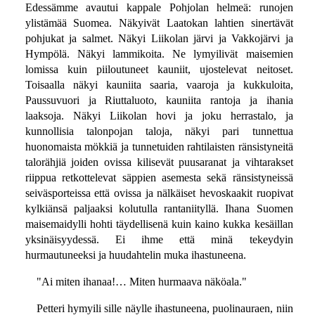
Edessämme avautui kappale Pohjolan helmeä: runojen
ylistämää Suomea. Näkyivät Laatokan lahtien sinertävät
pohjukat ja salmet. Näkyi Liikolan järvi ja Vakkojärvi ja
Hympölä. Näkyi lammikoita. Ne lymyilivät maisemien
lomissa kuin piiloutuneet kauniit, ujostelevat neitoset.
Toisaalla näkyi kauniita saaria, vaaroja ja kukkuloita,
Paussuvuori ja Riuttaluoto, kauniita rantoja ja ihania
laaksoja. Näkyi Liikolan hovi ja joku herrastalo, ja
kunnollisia talonpojan taloja, näkyi pari tunnettua
huonomaista mökkiä ja tunnetuiden rahtilaisten ränsistyneitä
talorähjiä joiden ovissa kilisevät puusaranat ja vihtarakset
riippua retkottelevat säppien asemesta sekä ränsistyneissä
seiväsporteissa että ovissa ja nälkäiset hevoskaakit ruopivat
kylkiänsä paljaaksi kolutulla rantaniityllä. Ihana Suomen
maisemaidylli hohti täydellisenä kuin kaino kukka kesäillan
yksinäisyydessä. Ei ihme että minä tekeydyin
hurmautuneeksi ja huudahtelin muka ihastuneena.
"Ai miten ihanaa!… Miten hurmaava näköala."
Petteri hymyili sille näylle ihastuneena, puolinauraen, niin