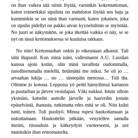
on ihan vaikea sitä niistä löytää, varsinkin kokemattoman,
kuten esimerkiksi sipulista on mahdoton löytää sen haju ja
kumminkin se on siinä ihan varmasti, kuten jokaisen, joka
on sipulia pidellyt on pakko aivan kyynelsilmin se myöntää.
No juuri se näkymätön, se joka itkettää vaikka ei näy, se se
nyt on tässä kertomuksessa se kuuluisa rakkaus.
No niin! Kertomushan onkin jo oikeastaan alkanut. Tuli
siitä iltapuoli. Kun minä isäni, vallesmanni A.U. Lassilan
kanssa ajoin kotiin, olin minä tavallista oudommalla,
runollisemmalla mielellä, tietämättä itse miksi. Se oli jo …
arvaahan lukija … no … sinnepäin menossa… Tuli ilta.
Olimme jo kotona. Leppoisa yö peitti hämyihinsä kartanon
ja puutarhan ja järven vesiulapan. Väki nukkui. Istuin silloin
yksinäni, katselin autiolle järvelle ja haaveilin jostain
epäselvästä, ihanasta, tutkimatta edes mitä se oli. Niin kului
tunti, toinen. Tuli puoliyö. Minua rupesi haukottamaan ja
nukuttamaan. Haukottelin pitkään, venytellen samalla
itseäni, riisuuduin ja kätkeydyin vuoteeseeni, ja uni
maistuikin ihan erinomaiselta.