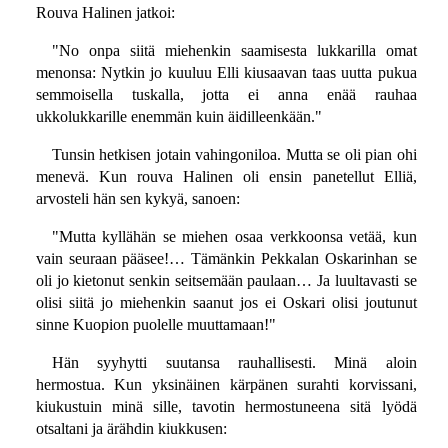
Rouva Halinen jatkoi:
"No onpa siitä miehenkin saamisesta lukkarilla omat
menonsa: Nytkin jo kuuluu Elli kiusaavan taas uutta pukua
semmoisella tuskalla, jotta ei anna enää rauhaa
ukkolukkarille enemmän kuin äidilleenkään."
Tunsin hetkisen jotain vahingoniloa. Mutta se oli pian ohi
menevä. Kun rouva Halinen oli ensin panetellut Elliä,
arvosteli hän sen kykyä, sanoen:
"Mutta kyllähän se miehen osaa verkkoonsa vetää, kun
vain seuraan pääsee!… Tämänkin Pekkalan Oskarinhan se
oli jo kietonut senkin seitsemään paulaan… Ja luultavasti se
olisi siitä jo miehenkin saanut jos ei Oskari olisi joutunut
sinne Kuopion puolelle muuttamaan!"
Hän syyhytti suutansa rauhallisesti. Minä aloin
hermostua. Kun yksinäinen kärpänen surahti korvissani,
kiukustuin minä sille, tavotin hermostuneena sitä lyödä
otsaltani ja ärähdin kiukkusen: