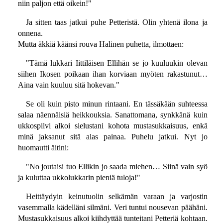
niin paljon että oikein!"
Ja sitten taas jatkui puhe Petteristä. Olin yhtenä ilona ja
onnena.
Mutta äkkiä käänsi rouva Halinen puhetta, ilmottaen:
"Tämä lukkari Iittiläisen Ellihän se jo kuuluukin olevan
siihen Ikosen poikaan ihan korviaan myöten rakastunut…
Aina vain kuuluu sitä hokevan."
Se oli kuin pisto minun rintaani. En tässäkään suhteessa
salaa näennäisiä heikkouksia. Sanattomana, synkkänä kuin
ukkospilvi alkoi sielustani kohota mustasukkaisuus, enkä
minä jaksanut sitä alas painaa. Puhelu jatkui. Nyt jo
huomautti äitini:
"No joutaisi tuo Ellikin jo saada miehen… Siinä vain syö
ja kuluttaa ukkolukkarin pieniä tuloja!"
Heittäydyin keinutuolin selkämän varaan ja varjostin
vasemmalla kädelläni silmäni. Veri tuntui nousevan päähäni.
Mustasukkaisuus alkoi kiihdyttää tunteitani Petteriä kohtaan.