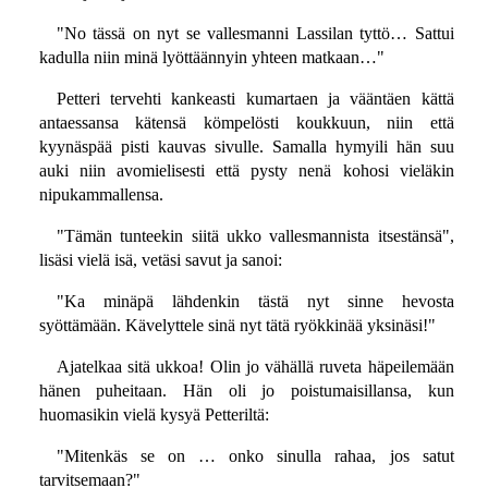
"No tässä on nyt se vallesmanni Lassilan tyttö… Sattui
kadulla niin minä lyöttäännyin yhteen matkaan…"
Petteri tervehti kankeasti kumartaen ja vääntäen kättä
antaessansa kätensä kömpelösti koukkuun, niin että
kyynäspää pisti kauvas sivulle. Samalla hymyili hän suu
auki niin avomielisesti että pysty nenä kohosi vieläkin
nipukammallensa.
"Tämän tunteekin siitä ukko vallesmannista itsestänsä",
lisäsi vielä isä, vetäsi savut ja sanoi:
"Ka minäpä lähdenkin tästä nyt sinne hevosta
syöttämään. Kävelyttele sinä nyt tätä ryökkinää yksinäsi!"
Ajatelkaa sitä ukkoa! Olin jo vähällä ruveta häpeilemään
hänen puheitaan. Hän oli jo poistumaisillansa, kun
huomasikin vielä kysyä Petteriltä:
"Mitenkäs se on … onko sinulla rahaa, jos satut
tarvitsemaan?"