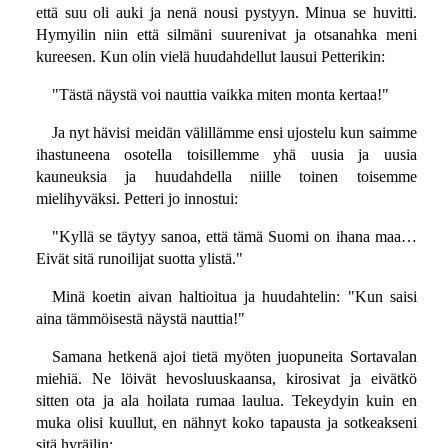
että suu oli auki ja nenä nousi pystyyn. Minua se huvitti.
Hymyilin niin että silmäni suurenivat ja otsanahka meni
kureesen. Kun olin vielä huudahdellut lausui Petterikin:
"Tästä näystä voi nauttia vaikka miten monta kertaa!"
Ja nyt hävisi meidän välillämme ensi ujostelu kun saimme
ihastuneena osotella toisillemme yhä uusia ja uusia
kauneuksia ja huudahdella niille toinen toisemme
mielihyväksi. Petteri jo innostui:
"Kyllä se täytyy sanoa, että tämä Suomi on ihana maa…
Eivät sitä runoilijat suotta ylistä."
Minä koetin aivan haltioitua ja huudahtelin: "Kun saisi
aina tämmöisestä näystä nauttia!"
Samana hetkenä ajoi tietä myöten juopuneita Sortavalan
miehiä. Ne löivät hevosluuskaansa, kirosivat ja eivätkö
sitten ota ja ala hoilata rumaa laulua. Tekeydyin kuin en
muka olisi kuullut, en nähnyt koko tapausta ja sotkeakseni
sitä hyräilin: