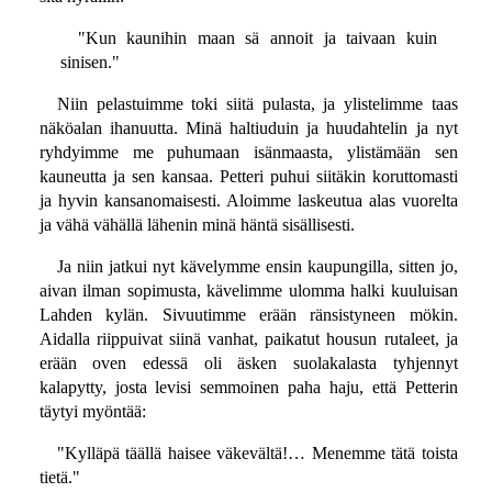
"Kun kaunihin maan sä annoit ja taivaan kuin
sinisen."
Niin pelastuimme toki siitä pulasta, ja ylistelimme taas
näköalan ihanuutta. Minä haltiuduin ja huudahtelin ja nyt
ryhdyimme me puhumaan isänmaasta, ylistämään sen
kauneutta ja sen kansaa. Petteri puhui siitäkin koruttomasti
ja hyvin kansanomaisesti. Aloimme laskeutua alas vuorelta
ja vähä vähällä lähenin minä häntä sisällisesti.
Ja niin jatkui nyt kävelymme ensin kaupungilla, sitten jo,
aivan ilman sopimusta, kävelimme ulomma halki kuuluisan
Lahden kylän. Sivuutimme erään ränsistyneen mökin.
Aidalla riippuivat siinä vanhat, paikatut housun rutaleet, ja
erään oven edessä oli äsken suolakalasta tyhjennyt
kalapytty, josta levisi semmoinen paha haju, että Petterin
täytyi myöntää:
"Kylläpä täällä haisee väkevältä!… Menemme tätä toista
tietä."