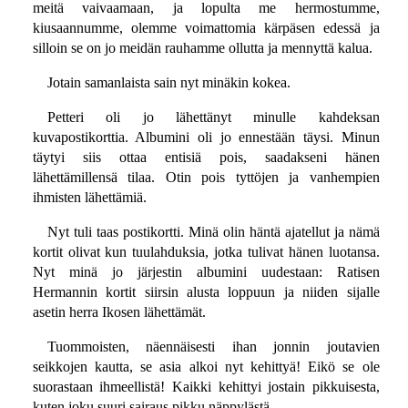
meitä vaivaamaan, ja lopulta me hermostumme,
kiusaannumme, olemme voimattomia kärpäsen edessä ja
silloin se on jo meidän rauhamme ollutta ja mennyttä kalua.
Jotain samanlaista sain nyt minäkin kokea.
Petteri oli jo lähettänyt minulle kahdeksan
kuvapostikorttia. Albumini oli jo ennestään täysi. Minun
täytyi siis ottaa entisiä pois, saadakseni hänen
lähettämillensä tilaa. Otin pois tyttöjen ja vanhempien
ihmisten lähettämiä.
Nyt tuli taas postikortti. Minä olin häntä ajatellut ja nämä
kortit olivat kun tuulahduksia, jotka tulivat hänen luotansa.
Nyt minä jo järjestin albumini uudestaan: Ratisen
Hermannin kortit siirsin alusta loppuun ja niiden sijalle
asetin herra Ikosen lähettämät.
Tuommoisten, näennäisesti ihan jonnin joutavien
seikkojen kautta, se asia alkoi nyt kehittyä! Eikö se ole
suorastaan ihmeellistä! Kaikki kehittyi jostain pikkuisesta,
kuten joku suuri sairaus pikku näppylästä.