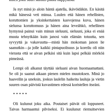
Ja nyt minä jo aloin häntä ajatella, ikävöidäkin. En käsitä
mikä hänessä veti minua. Luulen että hänen rehellisten,
koruttomien ja yksinkertaisten kasvojensa kuva, hänen
sielunsa koruttomuus ja hänen aina leveähkö, rehellinen
hymynsä painui vain minun sieluuni, sieluuni, joka ei enää
muuta tehnytkään kuin janosi vain elämän totuutta, sen
syvyyttä ja vakavuutta—mistä hän mokoman janon lie
saanutkin—ja jolle kaikki pintapuolisuus ja koreilu oli niin
vierasta että se aivan pelkäsi sitä kuin lapsi pelkää mörköä
pimeässä.
Lempi oli alkanut täyttää sieluani aivan huomaamattani.
Se oli jo saanut aikaan pienen mielen muutoksen. Minä jo
haaveilin ja uneksin, joskus laulelin haikeita lauluja ja vietin
suuren osan päivistä kuvastimen edessä koristellen itseäni.
* * * * *
Oli kulunut joku aika. Poutaiset päivät oli loppuneet.
Taivas harmaantui pilviseksi. Ei kuulunut riemuitsevien