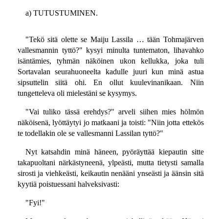
a) TUTUSTUMINEN.
"Tekö sitä olette se Maiju Lassila … tään Tohmajärven
vallesmannin tyttö?" kysyi minulta tuntematon, lihavahko
isäntämies, tyhmän näköinen ukon kellukka, joka tuli
Sortavalan seurahuoneelta kadulle juuri kun minä astua
sipsuttelin siitä ohi. En ollut kuulevinanikaan. Niin
tungetteleva oli mielestäni se kysymys.
"Vai tuliko tässä erehdys?" arveli siihen mies hölmön
näköisenä, lyöttäytyi jo matkaani ja toisti: "Niin jotta ettekös
te todellakin ole se vallesmanni Lassilan tyttö?"
Nyt katsahdin minä häneen, pyöräyttää kiepautin sitte
takapuoltani närkästyneenä, ylpeästi, mutta tietysti samalla
sirosti ja viehkeästi, keikautin nenääni ynseästi ja äänsin sitä
kyytiä poistuessani halveksivasti:
"Fyi!"