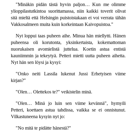
"Minäkin pidän tästä hyvin paljon… Kun me olimme
ylioppilastutkintoa suorittamassa, niin kaikki toverit olivat
sitä mieltä että Helsingin puistoistakaan ei voi verrata tähän
Vakkosalmeen muita kuin korkeintaan Kaivopuistoa."
Nyt loppui taas puheen aihe. Minua hän miellytti. Hänen
puheensa oli korutonta, yksinkertaista, kokemattoman
nuorukaisen avomielistä juttelua. Koetin astua entistä
kauniimmin ja tekeytyä. Petteri mietti uutta puheen aihetta.
Nyt hän sen löysi ja kysyi:
"Onko neiti Lassila lukenut Jussi Erhetyisen viime
kirjan?"
"Olen… Olettekos te?" veikistelin minä.
"Olen… Minä jo luin sen viime kevännä", hymyili
Petteri, koettaen astua tahdissa, vaikka se ei onnistunut.
Vilkastuneena kysyin nyt jo:
"No mitä te pidätte hänestä?"