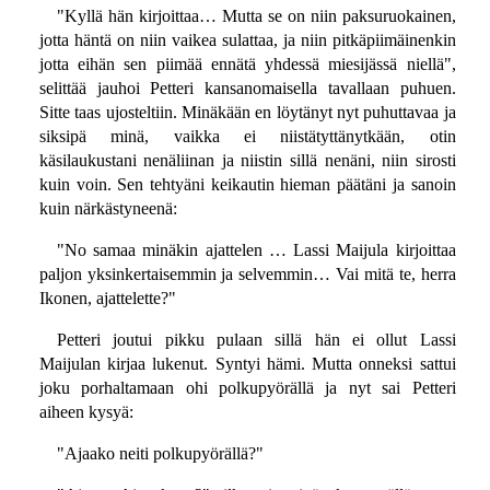
"Kyllä hän kirjoittaa… Mutta se on niin paksuruokainen,
jotta häntä on niin vaikea sulattaa, ja niin pitkäpiimäinenkin
jotta eihän sen piimää ennätä yhdessä miesijässä niellä",
selittää jauhoi Petteri kansanomaisella tavallaan puhuen.
Sitte taas ujosteltiin. Minäkään en löytänyt nyt puhuttavaa ja
siksipä minä, vaikka ei niistätyttänytkään, otin
käsilaukustani nenäliinan ja niistin sillä nenäni, niin sirosti
kuin voin. Sen tehtyäni keikautin hieman päätäni ja sanoin
kuin närkästyneenä:
"No samaa minäkin ajattelen … Lassi Maijula kirjoittaa
paljon yksinkertaisemmin ja selvemmin… Vai mitä te, herra
Ikonen, ajattelette?"
Petteri joutui pikku pulaan sillä hän ei ollut Lassi
Maijulan kirjaa lukenut. Syntyi hämi. Mutta onneksi sattui
joku porhaltamaan ohi polkupyörällä ja nyt sai Petteri
aiheen kysyä:
"Ajaako neiti polkupyörällä?"