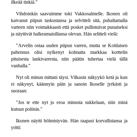
ilkeää tinkiä."
Vihdoinkin saavuimme toki Vakkosalmelle. Ikonen oli
kaivanut piipun taskustansa ja selvitteli sitä, puhaltamalla
varteen niin voimakkaasti että posket pullistuivat punaiseksi
ja näyttivät halkeamaisillansa olevan. Hän selitteli vielä:
"Arvelin ostaa uuden piipun varren, mutta se Kotilaisen
pahennus olisi nylkenyt kolmatta markkaa korttelin
pituisesta lankivarresta, niin päätin tuhertaa vielä tällä
vanhalla."
Nyt oli minun mittani täysi. Vilkasin näkyykö ketä ja kun
ei näkynyt, käännyin päin ja sanoin Ikoselle jyrkästi ja
suoraan:
"Jos te ette nyt jo eroa minusta sukkelaan, niin minä
kutsun poliisin."
Ikonen näytti hölmistyvän. Hän raapasi korvallistansa ja
yritti: