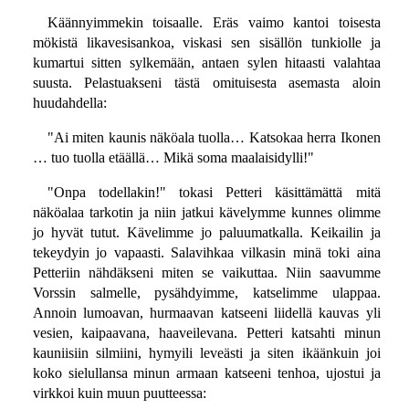
Käännyimmekin toisaalle. Eräs vaimo kantoi toisesta
mökistä likavesisankoa, viskasi sen sisällön tunkiolle ja
kumartui sitten sylkemään, antaen sylen hitaasti valahtaa
suusta. Pelastuakseni tästä omituisesta asemasta aloin
huudahdella:
"Ai miten kaunis näköala tuolla… Katsokaa herra Ikonen
… tuo tuolla etäällä… Mikä soma maalaisidylli!"
"Onpa todellakin!" tokasi Petteri käsittämättä mitä
näköalaa tarkotin ja niin jatkui kävelymme kunnes olimme
jo hyvät tutut. Kävelimme jo paluumatkalla. Keikailin ja
tekeydyin jo vapaasti. Salavihkaa vilkasin minä toki aina
Petteriin nähdäkseni miten se vaikuttaa. Niin saavumme
Vorssin salmelle, pysähdyimme, katselimme ulappaa.
Annoin lumoavan, hurmaavan katseeni liidellä kauvas yli
vesien, kaipaavana, haaveilevana. Petteri katsahti minun
kauniisiin silmiini, hymyili leveästi ja siten ikäänkuin joi
koko sielullansa minun armaan katseeni tenhoa, ujostui ja
virkkoi kuin muun puutteessa: