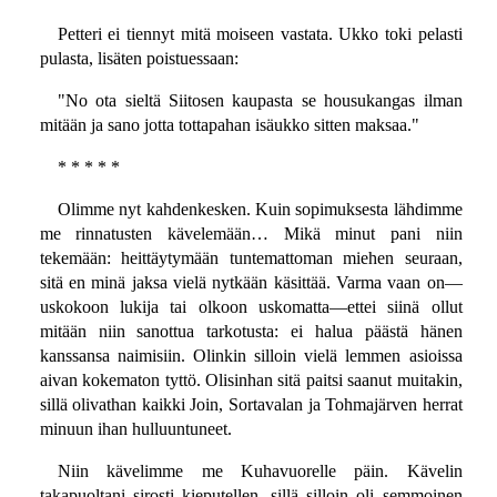
Petteri ei tiennyt mitä moiseen vastata. Ukko toki pelasti
pulasta, lisäten poistuessaan:
"No ota sieltä Siitosen kaupasta se housukangas ilman
mitään ja sano jotta tottapahan isäukko sitten maksaa."
* * * * *
Olimme nyt kahdenkesken. Kuin sopimuksesta lähdimme
me rinnatusten kävelemään… Mikä minut pani niin
tekemään: heittäytymään tuntemattoman miehen seuraan,
sitä en minä jaksa vielä nytkään käsittää. Varma vaan on—
uskokoon lukija tai olkoon uskomatta—ettei siinä ollut
mitään niin sanottua tarkotusta: ei halua päästä hänen
kanssansa naimisiin. Olinkin silloin vielä lemmen asioissa
aivan kokematon tyttö. Olisinhan sitä paitsi saanut muitakin,
sillä olivathan kaikki Join, Sortavalan ja Tohmajärven herrat
minuun ihan hulluuntuneet.
Niin kävelimme me Kuhavuorelle päin. Kävelin
takapuoltani sirosti kieputellen, sillä silloin oli semmoinen