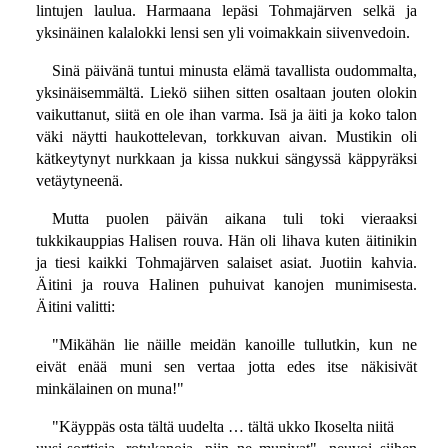
lintujen laulua. Harmaana lepäsi Tohmajärven selkä ja
yksinäinen kalalokki lensi sen yli voimakkain siivenvedoin.
Sinä päivänä tuntui minusta elämä tavallista oudommalta,
yksinäisemmältä. Liekö siihen sitten osaltaan jouten olokin
vaikuttanut, siitä en ole ihan varma. Isä ja äiti ja koko talon
väki näytti haukottelevan, torkkuvan aivan. Mustikin oli
kätkeytynyt nurkkaan ja kissa nukkui sängyssä käppyräksi
vetäytyneenä.
Mutta puolen päivän aikana tuli toki vieraaksi
tukkikauppias Halisen rouva. Hän oli lihava kuten äitinikin
ja tiesi kaikki Tohmajärven salaiset asiat. Juotiin kahvia.
Äitini ja rouva Halinen puhuivat kanojen munimisesta.
Äitini valitti:
"Mikähän lie näille meidän kanoille tullutkin, kun ne
eivät enää muni sen vertaa jotta edes itse näkisivät
minkälainen on muna!"
"Käyppäs osta tältä uudelta … tältä ukko Ikoselta niitä