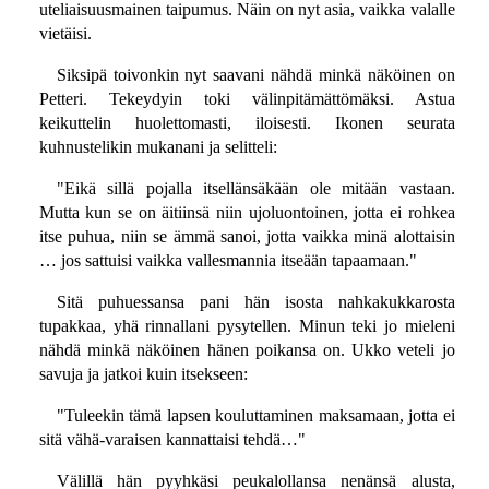
uteliaisuusmainen taipumus. Näin on nyt asia, vaikka valalle
vietäisi.
Siksipä toivonkin nyt saavani nähdä minkä näköinen on
Petteri. Tekeydyin toki välinpitämättömäksi. Astua
keikuttelin huolettomasti, iloisesti. Ikonen seurata
kuhnustelikin mukanani ja selitteli:
"Eikä sillä pojalla itsellänsäkään ole mitään vastaan.
Mutta kun se on äitiinsä niin ujoluontoinen, jotta ei rohkea
itse puhua, niin se ämmä sanoi, jotta vaikka minä alottaisin
… jos sattuisi vaikka vallesmannia itseään tapaamaan."
Sitä puhuessansa pani hän isosta nahkakukkarosta
tupakkaa, yhä rinnallani pysytellen. Minun teki jo mieleni
nähdä minkä näköinen hänen poikansa on. Ukko veteli jo
savuja ja jatkoi kuin itsekseen:
"Tuleekin tämä lapsen kouluttaminen maksamaan, jotta ei
sitä vähä-varaisen kannattaisi tehdä…"
Välillä hän pyyhkäsi peukalollansa nenänsä alusta,