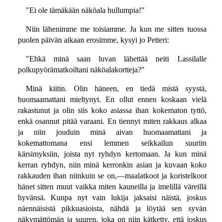
"Ei ole tämäkään näköala hullumpia!"
Niin lähenimme me toisiamme. Ja kun me sitten tuossa
puolen päivän aikaan erosimme, kysyi jo Petteri:
"Ehkä minä saan luvan lähettää neiti Lassilalle
polkupyörämatkoiltani näköalakortteja?"
Minä kiitin. Olin häneen, en tiedä mistä syystä,
huomaamattani mieltynyt. En ollut ennen koskaan vielä
rakastunut ja olin siis koko asiassa ihan kokematon tyttö,
enkä osannut pitää varaani. En tiennyt miten rakkaus alkaa
ja niin jouduin minä aivan huomaamattani ja
kokemattomana ensi lemmen seikkailun suuriin
kärsimyksiin, joista nyt ryhdyn kertomaan. Ja kun minä
kerran ryhdyn, niin minä kerronkin asian ja kuvaan koko
rakkauden ihan niinkuin se on,—maalatkoot ja koristelkoot
hänet sitten muut vaikka miten kauneilla ja imelillä väreillä
hyvänsä. Kunpa nyt vain lukija jaksaisi näistä, joskus
näennäisistä pikkuasioista, nähdä ja löytää sen syvän
näkymättömän ja suuren, joka on niin kätketty, että joskus