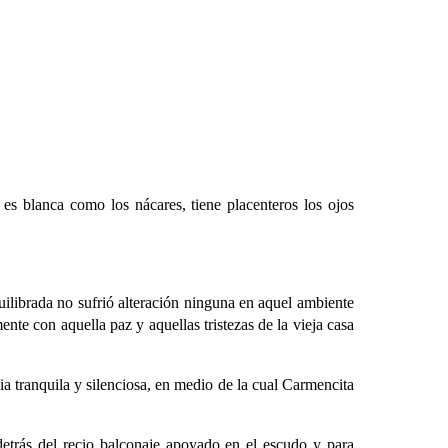
es blanca como los nácares, tiene placenteros los ojos
ilibrada no sufrió alteración ninguna en aquel ambiente
ente con aquella paz y aquellas tristezas de la vieja casa
ia tranquila y silenciosa, en medio de la cual Carmencita
 detrás del recio balconaje apoyado en el escudo y para