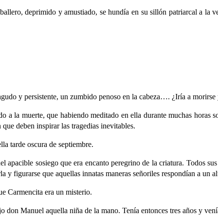
ballero, deprimido y amustiado, se hundía en su sillón patriarcal a la 
agudo y persistente, un zumbido penoso en la cabeza…. ¿Iría a morirse
o a la muerte, que habiendo meditado en ella durante muchas horas so
que deben inspirar las tragedias inevitables.
la tarde oscura de septiembre.
l apacible sosiego que era encanto peregrino de la criatura. Todos sus
 y figurarse que aquellas innatas maneras señoriles respondían a un alt
ue Carmencita era un misterio.
jo don Manuel aquella niña de la mano. Tenía entonces tres años y venía