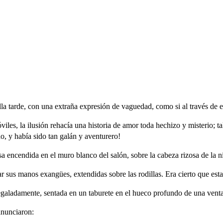
la tarde, con una extraña expresión de vaguedad, como si al través de el
iles, la ilusión rehacía una historia de amor toda hechizo y misterio; ta
 y había sido tan galán y aventurero!
sa encendida en el muro blanco del salón, sobre la cabeza rizosa de la n
ar sus manos exangües, extendidas sobre las rodillas. Era cierto que es
aladamente, sentada en un taburete en el hueco profundo de una vent
anunciaron: