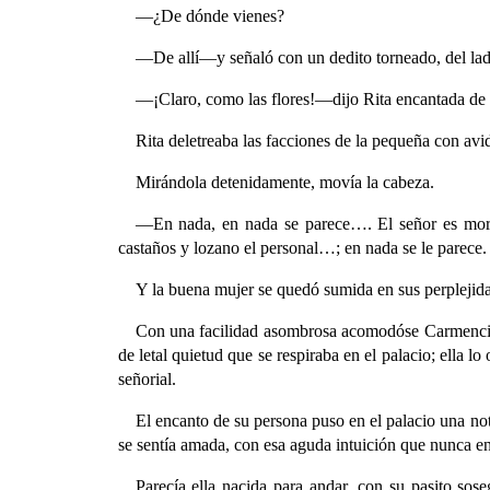
—¿De dónde vienes?
—De allí—y señaló con un dedito torneado, del lado
—¡Claro, como las flores!—dijo Rita encantada de l
Rita deletreaba las facciones de la pequeña con av
Mirándola detenidamente, movía la cabeza.
—En nada, en nada se parece…. El señor es moreno
castaños y lozano el personal…; en nada se le parece.
Y la buena mujer se quedó sumida en sus perplejid
Con una facilidad asombrosa acomodóse Carmencita 
de letal quietud que se respiraba en el palacio; ella l
señorial.
El encanto de su persona puso en el palacio una nota
se sentía amada, con esa aguda intuición que nunca en
Parecía ella nacida para andar, con su pasito sos