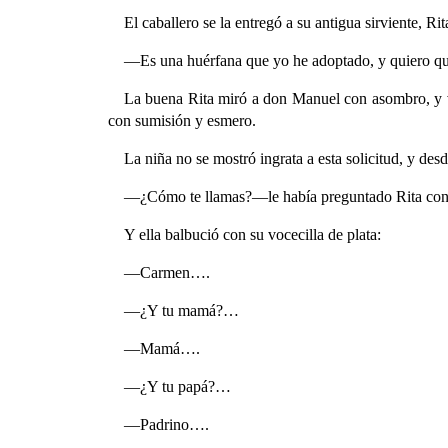
El caballero se la entregó a su antigua sirviente, R
—Es una huérfana que yo he adoptado, y quiero que 
La buena Rita miró a don Manuel con asombro, y vi
con sumisión y esmero.
La niña no se mostró ingrata a esta solicitud, y des
—¿Cómo te llamas?—le había preguntado Rita con
Y ella balbució con su vocecilla de plata:
—Carmen….
—¿Y tu mamá?…
—Mamá….
—¿Y tu papá?…
—Padrino….