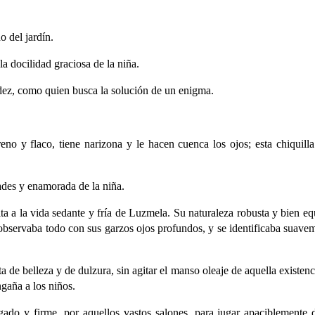
 del jardín.
a docilidad graciosa de la niña.
idez, como quien busca la solución de un enigma.
 y flaco, tiene narizona y le hacen cuenca los ojos; esta chiquilla 
ades y enamorada de la niña.
a la vida sedante y fría de Luzmela. Su naturaleza robusta y bien equ
o observaba todo con sus garzos ojos profundos, y se identificaba suavem
 de belleza y de dulzura, sin agitar el manso oleaje de aquella existenc
gaña a los niños.
egado y firme, por aquellos vastos salones, para jugar apaciblemente