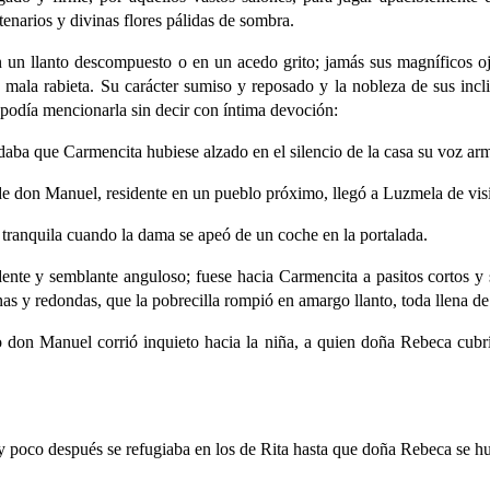
enarios y divinas flores pálidas de sombra.
n un llanto descompuesto o en un acedo grito; jamás sus magníficos o
mala rabieta. Su carácter sumiso y reposado y la nobleza de sus incli
 podía mencionarla sin decir con íntima devoción:
aba que Carmencita hubiese alzado en el silencio de la casa su voz ar
e don Manuel, residente en un pueblo próximo, llegó a Luzmela de visi
d tranquila cuando la dama se apeó de un coche en la portalada.
nte y semblante anguloso; fuese hacia Carmencita a pasitos cortos y 
nas y redondas, que la pobrecilla rompió en amargo llanto, toda llena d
 don Manuel corrió inquieto hacia la niña, a quien doña Rebeca cubrí
 y poco después se refugiaba en los de Rita hasta que doña Rebeca se h