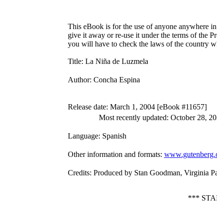
This eBook is for the use of anyone anywhere in 
give it away or re-use it under the terms of the 
you will have to check the laws of the country w
Title
: La Niña de Luzmela
Author
: Concha Espina
Release date
: March 1, 2004 [eBook #11657]
Most recently updated: October 28, 2
Language
: Spanish
Other information and formats
:
www.gutenberg.
Credits
: Produced by Stan Goodman, Virginia Pa
*** ST