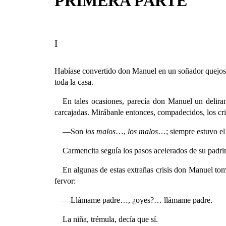
PRIMERA PARTE
I
Habíase convertido don Manuel en un soñador quejoso. 
toda la casa.
En tales ocasiones, parecía don Manuel un deliran
carcajadas. Mirábanle entonces, compadecidos, los cri
—Son
los malos
…,
los malos
…; siempre estuvo e
Carmencita seguía los pasos acelerados de su padrin
En algunas de estas extrañas crisis don Manuel tom
fervor:
—Llámame padre…, ¿oyes?… llámame padre.
La niña, trémula, decía que sí.