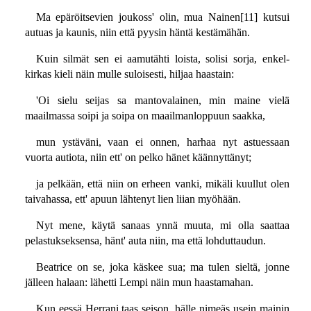
Ma epäröitsevien joukoss' olin, mua Nainen[11] kutsui
autuas ja kaunis, niin että pyysin häntä kestämähän.
Kuin silmät sen ei aamutähti loista, solisi sorja, enkel-
kirkas kieli näin mulle suloisesti, hiljaa haastain:
'Oi sielu seijas sa mantovalainen, min maine vielä
maailmassa soipi ja soipa on maailmanloppuun saakka,
mun ystäväni, vaan ei onnen, harhaa nyt astuessaan
vuorta autiota, niin ett' on pelko hänet käännyttänyt;
ja pelkään, että niin on erheen vanki, mikäli kuullut olen
taivahassa, ett' apuun lähtenyt lien liian myöhään.
Nyt mene, käytä sanaas ynnä muuta, mi olla saattaa
pelastukseksensa, hänt' auta niin, ma että lohduttaudun.
Beatrice on se, joka käskee sua; ma tulen sieltä, jonne
jälleen halaan: lähetti Lempi näin mun haastamahan.
Kun eessä Herrani taas seison, hälle nimeäs usein mainin