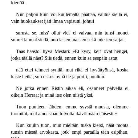
kiertää.
Niin paljon kuin voi kuulemalta päättää, valitus siellä ei,
vain huokaukset ijäti ilmaa vapisutti; johtui
surusta se, miss' ollut viel' ei vaivaa, min tunsi monet
suuret laumat siellä, nuo lasten, naisten sekä miesten sarjat.
Taas haastoi hyvä Mestari: »Et kysy, keit' ovat henget,
jotka täällä näet? Siis tiedä, ennen kuin sa eespäin astut,
nää ettei tehneet syntiä, mut riitä ei hyvättyönsä, koska
kaste heiltä, sun uskos pyhä tie ja portti, puuttuu.
Ne jotka ennen Ristin aikaa eli, osanneet palvella ei
oikein Herraa; ja minä itse olen niistä yksi.
Tuon puutteen tähden, emme syystä muusta, olemme
tuomitut, mut ainoastaan toivotta ikävöimään ijäisesti.»
Kun kuulin tuon, mun mieltäin tuska kiersi, näät monta
tunsin miestä arvokasta, jotk' empi partailla tään esipihan.