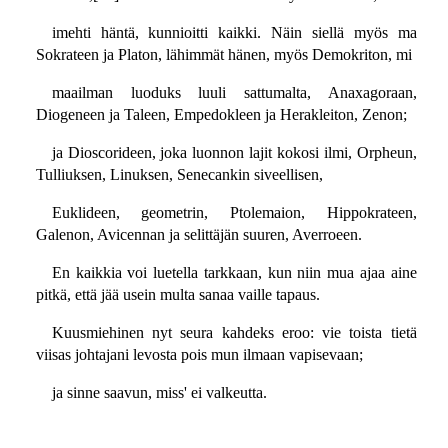
imehti häntä, kunnioitti kaikki. Näin siellä myös ma
Sokrateen ja Platon, lähimmät hänen, myös Demokriton, mi
maailman luoduks luuli sattumalta, Anaxagoraan,
Diogeneen ja Taleen, Empedokleen ja Herakleiton, Zenon;
ja Dioscorideen, joka luonnon lajit kokosi ilmi, Orpheun,
Tulliuksen, Linuksen, Senecankin siveellisen,
Euklideen, geometrin, Ptolemaion, Hippokrateen,
Galenon, Avicennan ja selittäjän suuren, Averroeen.
En kaikkia voi luetella tarkkaan, kun niin mua ajaa aine
pitkä, että jää usein multa sanaa vaille tapaus.
Kuusmiehinen nyt seura kahdeks eroo: vie toista tietä
viisas johtajani levosta pois mun ilmaan vapisevaan;
ja sinne saavun, miss' ei valkeutta.