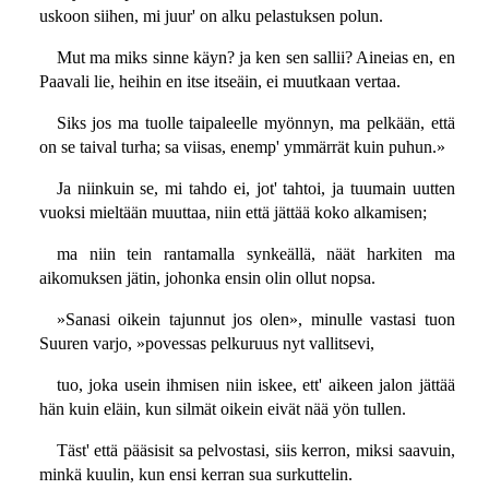
uskoon siihen, mi juur' on alku pelastuksen polun.
Mut ma miks sinne käyn? ja ken sen sallii? Aineias en, en
Paavali lie, heihin en itse itseäin, ei muutkaan vertaa.
Siks jos ma tuolle taipaleelle myönnyn, ma pelkään, että
on se taival turha; sa viisas, enemp' ymmärrät kuin puhun.»
Ja niinkuin se, mi tahdo ei, jot' tahtoi, ja tuumain uutten
vuoksi mieltään muuttaa, niin että jättää koko alkamisen;
ma niin tein rantamalla synkeällä, näät harkiten ma
aikomuksen jätin, johonka ensin olin ollut nopsa.
»Sanasi oikein tajunnut jos olen», minulle vastasi tuon
Suuren varjo, »povessas pelkuruus nyt vallitsevi,
tuo, joka usein ihmisen niin iskee, ett' aikeen jalon jättää
hän kuin eläin, kun silmät oikein eivät nää yön tullen.
Täst' että pääsisit sa pelvostasi, siis kerron, miksi saavuin,
minkä kuulin, kun ensi kerran sua surkuttelin.