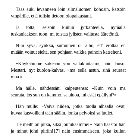
Taas auki levänneen loin silmäluomen kohosin, katsoin
ympärille, että tulisin tietoon olopaikastani.
Ja totta, seisoin kuilun jyrkänteellä, äyräällä
tuskanlaakson tuon, mi toistaa jylisten valitusta ääretöntä.
Niin syvä, synkkä, sumuinen ol' alho, ett' erottaa en
mitään voinut sieltä, sen pohjaan vaikka painoin katseheni.
»Käykäämme sokeaan yön valtakuntaan», näin lausui
Mestari, nyt kuolon-kalvas, »ma eellä astun, sinä seuraat
mua.»
Ma hälle, nähdessäni kalpeutensa: »Kuin voin ma
seurata, jos sun on kammo, sa ainoa, mi estät epäilyni?»
Hän mulle: »Vaiva niiden, jotka tuolla alhaalla ovat,
kuvaa kasvoilleni tään säälin, jonka pelvoksi sa luulet.
Tie meill' on pitkä, siksi joutukaamme!» Näin haastoi hän
ja minut johti piiriin[17] näin ensimmäiseen, joka kuilun