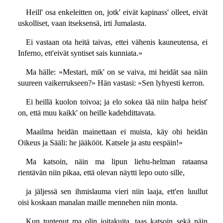
Heill' osa enkeleitten on, jotk' eivät kapinass' olleet, eivät
uskolliset, vaan itseksensä, irti Jumalasta.
Ei vastaan ota heitä taivas, ettei vähenis kauneutensa, ei
Inferno, ett'eivät syntiset sais kunniata.»
Ma hälle: »Mestari, mik' on se vaiva, mi heidät saa näin
suureen vaikerrukseen?» Hän vastasi: »Sen lyhyesti kerron.
Ei heillä kuolon toivoa; ja elo sokea tää niin halpa heist'
on, että muu kaikk' on heille kadehdittavata.
Maailma heidän mainettaan ei muista, käy ohi heidän
Oikeus ja Sääli: he jääkööt. Katsele ja astu eespäin!»
Ma katsoin, näin ma lipun liehu-helman rataansa
rientävän niin pikaa, että olevan näytti lepo outo sille,
ja jäljessä sen ihmislauma vieri niin laaja, ett'en luullut
oisi koskaan manalan maille mennehen niin monta.
Kun tuntenut ma olin joitakuita, taas katsoin sekä näin