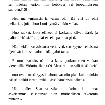
sen miehen varjon, min heikkous vei luopumukseen
suureen.[16]
Heti ma ymmärsin ja varma olin, tää että oli piiri
pelkurien, joit' inhoo Luoja ynnä yönkin vallat.
Nuo raukat, jotka eläneet ei koskaan, olivat alasti, ja
paljon heitä siell' ampiaiset sekä paarmat pisti.
Nää heidän kasvoistansa verta veti, sen kyynel-sekaisena
iljettävät kokosi madot heidän jaloistansa.
Etemmä katsoin, näin ma kansanjoukon veen vankan
vieremällä. Virkoin siksi: »Oi, Mestari, mun salli tietää, keitä
nuo ovat, mistä syystä tahtonevat niin pian kuin suinkin
päästä poikki virran, mikäli tässä hämärässä näkee.»
Hän mulle: »Saat sa salat ilmi kohta, kun omat
askeleemme seisahtuvat tuon murheellisen Akeronin
rantaan.»