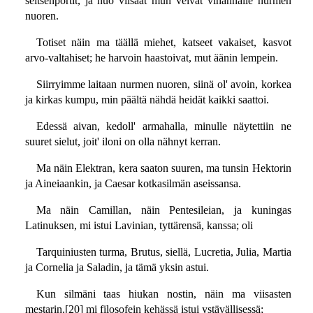
seitsenportit, ja nuo viisaat mun veivät vihannalle nurmen
nuoren.
Totiset näin ma täällä miehet, katseet vakaiset, kasvot
arvo-valtahiset; he harvoin haastoivat, mut äänin lempein.
Siirryimme laitaan nurmen nuoren, siinä ol' avoin, korkea
ja kirkas kumpu, min päältä nähdä heidät kaikki saattoi.
Edessä aivan, kedoll' armahalla, minulle näytettiin ne
suuret sielut, joit' iloni on olla nähnyt kerran.
Ma näin Elektran, kera saaton suuren, ma tunsin Hektorin
ja Aineiaankin, ja Caesar kotkasilmän aseissansa.
Ma näin Camillan, näin Pentesileian, ja kuningas
Latinuksen, mi istui Lavinian, tyttärensä, kanssa; oli
Tarquiniusten turma, Brutus, siellä, Lucretia, Julia, Martia
ja Cornelia ja Saladin, ja tämä yksin astui.
Kun silmäni taas hiukan nostin, näin ma viisasten
mestarin,[20] mi filosofein kehässä istui ystävällisessä;