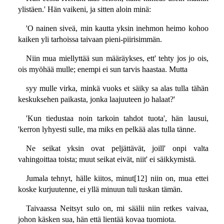
ylistäen.' Hän vaikeni, ja sitten aloin minä:
'O nainen siveä, min kautta yksin inehmon heimo kohoo
kaiken yli tarhoissa taivaan pieni-piirisimmän.
Niin mua miellyttää sun määräykses, ett' tehty jos jo ois,
ois myöhää mulle; enempi ei sun tarvis haastaa. Mutta
syy mulle virka, minkä vuoks et säiky sa alas tulla tähän
keskuksehen paikasta, jonka laajuuteen jo halaat?'
'Kun tiedustaa noin tarkoin tahdot tuota', hän lausui,
'kerron lyhyesti sulle, ma miks en pelkää alas tulla tänne.
Ne seikat yksin ovat peljättävät, joill' onpi valta
vahingoittaa toista; muut seikat eivät, niit' ei säikkymistä.
Jumala tehnyt, hälle kiitos, minut[12] niin on, mua ettei
koske kurjuutenne, ei yllä minuun tuli tuskan tämän.
Taivaassa Neitsyt sulo on, mi säälii niin retkes vaivaa,
johon käsken sua, hän että lientää kovaa tuomiota.