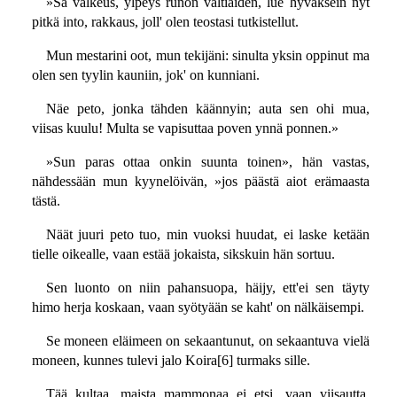
»Sa valkeus, ylpeys runon valtiaiden, lue hyväksein nyt
pitkä into, rakkaus, joll' olen teostasi tutkistellut.
Mun mestarini oot, mun tekijäni: sinulta yksin oppinut ma
olen sen tyylin kauniin, jok' on kunniani.
Näe peto, jonka tähden käännyin; auta sen ohi mua,
viisas kuulu! Multa se vapisuttaa poven ynnä ponnen.»
»Sun paras ottaa onkin suunta toinen», hän vastas,
nähdessään mun kyynelöivän, »jos päästä aiot erämaasta
tästä.
Näät juuri peto tuo, min vuoksi huudat, ei laske ketään
tielle oikealle, vaan estää jokaista, sikskuin hän sortuu.
Sen luonto on niin pahansuopa, häijy, ett'ei sen täyty
himo herja koskaan, vaan syötyään se kaht' on nälkäisempi.
Se moneen eläimeen on sekaantunut, on sekaantuva vielä
moneen, kunnes tulevi jalo Koira[6] turmaks sille.
Tää kultaa, maista mammonaa ei etsi, vaan viisautta,