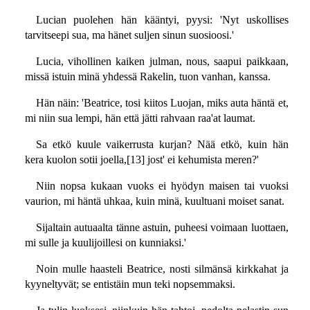
Lucian puolehen hän kääntyi, pyysi: 'Nyt uskollises
tarvitseepi sua, ma hänet suljen sinun suosioosi.'
Lucia, vihollinen kaiken julman, nous, saapui paikkaan,
missä istuin minä yhdessä Rakelin, tuon vanhan, kanssa.
Hän näin: 'Beatrice, tosi kiitos Luojan, miks auta häntä et,
mi niin sua lempi, hän että jätti rahvaan raa'at laumat.
Sa etkö kuule vaikerrusta kurjan? Nää etkö, kuin hän
kera kuolon sotii joella,[13] jost' ei kehumista meren?'
Niin nopsa kukaan vuoks ei hyödyn maisen tai vuoksi
vaurion, mi häntä uhkaa, kuin minä, kuultuani moiset sanat.
Sijaltain autuaalta tänne astuin, puheesi voimaan luottaen,
mi sulle ja kuulijoillesi on kunniaksi.'
Noin mulle haasteli Beatrice, nosti silmänsä kirkkahat ja
kyyneltyvät; se entistäin mun teki nopsemmaksi.