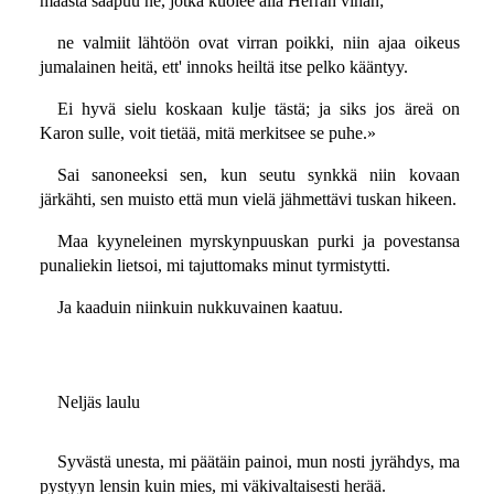
maasta saapuu ne, jotka kuolee alla Herran vihan;
ne valmiit lähtöön ovat virran poikki, niin ajaa oikeus
jumalainen heitä, ett' innoks heiltä itse pelko kääntyy.
Ei hyvä sielu koskaan kulje tästä; ja siks jos äreä on
Karon sulle, voit tietää, mitä merkitsee se puhe.»
Sai sanoneeksi sen, kun seutu synkkä niin kovaan
järkähti, sen muisto että mun vielä jähmettävi tuskan hikeen.
Maa kyyneleinen myrskynpuuskan purki ja povestansa
punaliekin lietsoi, mi tajuttomaks minut tyrmistytti.
Ja kaaduin niinkuin nukkuvainen kaatuu.
Neljäs laulu
Syvästä unesta, mi päätäin painoi, mun nosti jyrähdys, ma
pystyyn lensin kuin mies, mi väkivaltaisesti herää.