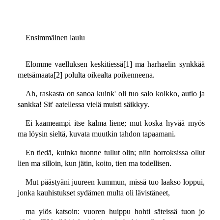
Ensimmäinen laulu
Elomme vaelluksen keskitiessä[1] ma harhaelin synkkää
metsämaata[2] polulta oikealta poikenneena.
Ah, raskasta on sanoa kuink' oli tuo salo kolkko, autio ja
sankka! Sit' aatellessa vielä muisti säikkyy.
Ei kaameampi itse kalma liene; mut koska hyvää myös
ma löysin sieltä, kuvata muutkin tahdon tapaamani.
En tiedä, kuinka tuonne tullut olin; niin horroksissa ollut
lien ma silloin, kun jätin, koito, tien ma todellisen.
Mut päästyäni juureen kummun, missä tuo laakso loppui,
jonka kauhistukset sydämen multa oli lävistäneet,
ma ylös katsoin: vuoren huippu hohti säteissä tuon jo