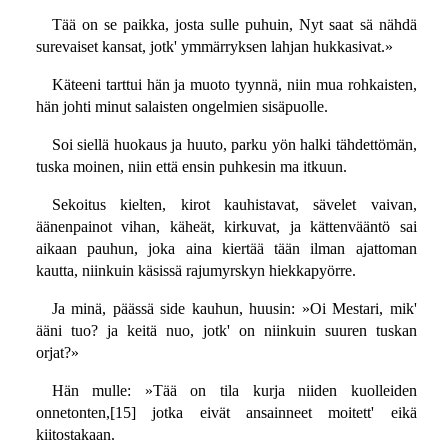
Tää on se paikka, josta sulle puhuin, Nyt saat sä nähdä
surevaiset kansat, jotk' ymmärryksen lahjan hukkasivat.»
Käteeni tarttui hän ja muoto tyynnä, niin mua rohkaisten,
hän johti minut salaisten ongelmien sisäpuolle.
Soi siellä huokaus ja huuto, parku yön halki tähdettömän,
tuska moinen, niin että ensin puhkesin ma itkuun.
Sekoitus kielten, kirot kauhistavat, sävelet vaivan,
äänenpainot vihan, käheät, kirkuvat, ja kättenvääntö sai
aikaan pauhun, joka aina kiertää tään ilman ajattoman
kautta, niinkuin käsissä rajumyrskyn hiekkapyörre.
Ja minä, päässä side kauhun, huusin: »Oi Mestari, mik'
ääni tuo? ja keitä nuo, jotk' on niinkuin suuren tuskan
orjat?»
Hän mulle: »Tää on tila kurja niiden kuolleiden
onnetonten,[15] jotka eivät ansainneet moitett' eikä
kiitostakaan.