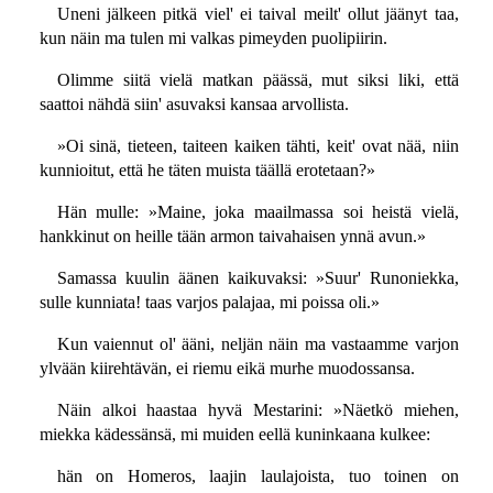
Uneni jälkeen pitkä viel' ei taival meilt' ollut jäänyt taa,
kun näin ma tulen mi valkas pimeyden puolipiirin.
Olimme siitä vielä matkan päässä, mut siksi liki, että
saattoi nähdä siin' asuvaksi kansaa arvollista.
»Oi sinä, tieteen, taiteen kaiken tähti, keit' ovat nää, niin
kunnioitut, että he täten muista täällä erotetaan?»
Hän mulle: »Maine, joka maailmassa soi heistä vielä,
hankkinut on heille tään armon taivahaisen ynnä avun.»
Samassa kuulin äänen kaikuvaksi: »Suur' Runoniekka,
sulle kunniata! taas varjos palajaa, mi poissa oli.»
Kun vaiennut ol' ääni, neljän näin ma vastaamme varjon
ylvään kiirehtävän, ei riemu eikä murhe muodossansa.
Näin alkoi haastaa hyvä Mestarini: »Näetkö miehen,
miekka kädessänsä, mi muiden eellä kuninkaana kulkee:
hän on Homeros, laajin laulajoista, tuo toinen on