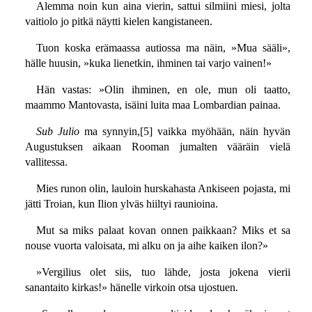
Alemma noin kun aina vierin, sattui silmiini miesi, jolta
vaitiolo jo pitkä näytti kielen kangistaneen.
Tuon koska erämaassa autiossa ma näin, »Mua sääli»,
hälle huusin, »kuka lienetkin, ihminen tai varjo vainen!»
Hän vastas: »Olin ihminen, en ole, mun oli taatto,
maammo Mantovasta, isäini luita maa Lombardian painaa.
Sub Julio
ma synnyin,[5] vaikka myöhään, näin hyvän
Augustuksen aikaan Rooman jumalten vääräin vielä
vallitessa.
Mies runon olin, lauloin hurskahasta Ankiseen pojasta, mi
jätti Troian, kun Ilion ylväs hiiltyi raunioina.
Mut sa miks palaat kovan onnen paikkaan? Miks et sa
nouse vuorta valoisata, mi alku on ja aihe kaiken ilon?»
»Vergilius olet siis, tuo lähde, josta jokena vierii
sanantaito kirkas!» hänelle virkoin otsa ujostuen.