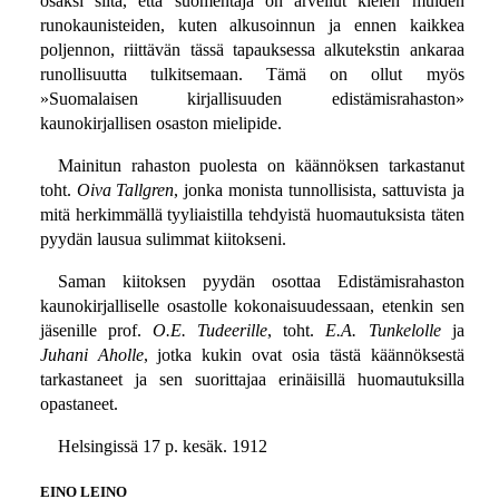
osaksi siitä, että suomentaja on arvellut kielen muiden
runokaunisteiden, kuten alkusoinnun ja ennen kaikkea
poljennon, riittävän tässä tapauksessa alkutekstin ankaraa
runollisuutta tulkitsemaan. Tämä on ollut myös
»Suomalaisen kirjallisuuden edistämisrahaston»
kaunokirjallisen osaston mielipide.
Mainitun rahaston puolesta on käännöksen tarkastanut
toht.
Oiva Tallgren
, jonka monista tunnollisista, sattuvista ja
mitä herkimmällä tyyliaistilla tehdyistä huomautuksista täten
pyydän lausua sulimmat kiitokseni.
Saman kiitoksen pyydän osottaa Edistämisrahaston
kaunokirjalliselle osastolle kokonaisuudessaan, etenkin sen
jäsenille prof.
O.E. Tudeerille
, toht.
E.A. Tunkelolle
ja
Juhani Aholle
, jotka kukin ovat osia tästä käännöksestä
tarkastaneet ja sen suorittajaa erinäisillä huomautuksilla
opastaneet.
Helsingissä 17 p. kesäk. 1912
EINO LEINO