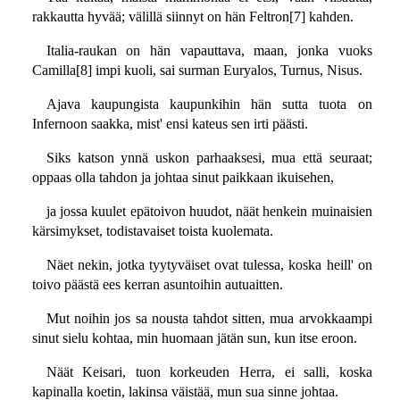
rakkautta hyvää; välillä siinnyt on hän Feltron[7] kahden.
Italia-raukan on hän vapauttava, maan, jonka vuoks
Camilla[8] impi kuoli, sai surman Euryalos, Turnus, Nisus.
Ajava kaupungista kaupunkihin hän sutta tuota on
Infernoon saakka, mist' ensi kateus sen irti päästi.
Siks katson ynnä uskon parhaaksesi, mua että seuraat;
oppaas olla tahdon ja johtaa sinut paikkaan ikuisehen,
ja jossa kuulet epätoivon huudot, näät henkein muinaisien
kärsimykset, todistavaiset toista kuolemata.
Näet nekin, jotka tyytyväiset ovat tulessa, koska heill' on
toivo päästä ees kerran asuntoihin autuaitten.
Mut noihin jos sa nousta tahdot sitten, mua arvokkaampi
sinut sielu kohtaa, min huomaan jätän sun, kun itse eroon.
Näät Keisari, tuon korkeuden Herra, ei salli, koska
kapinalla koetin, lakinsa väistää, mun sua sinne johtaa.