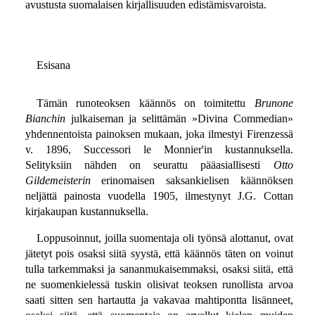
avustusta suomalaisen kirjallisuuden edistämisvaroista.
Esisana
Tämän runoteoksen käännös on toimitettu
Brunone
Bianchin
julkaiseman ja selittämän »Divina Commedian»
yhdennentoista painoksen mukaan, joka ilmestyi Firenzessä
v. 1896, Successori le Monnier'in kustannuksella.
Selityksiin nähden on seurattu pääasiallisesti
Otto
Gildemeisterin
erinomaisen saksankielisen käännöksen
neljättä painosta vuodella 1905, ilmestynyt J.G. Cottan
kirjakaupan kustannuksella.
Loppusoinnut, joilla suomentaja oli työnsä alottanut, ovat
jätetyt pois osaksi siitä syystä, että käännös täten on voinut
tulla tarkemmaksi ja sananmukaisemmaksi, osaksi siitä, että
ne suomenkielessä tuskin olisivat teoksen runollista arvoa
saati sitten sen hartautta ja vakavaa mahtipontta lisänneet,