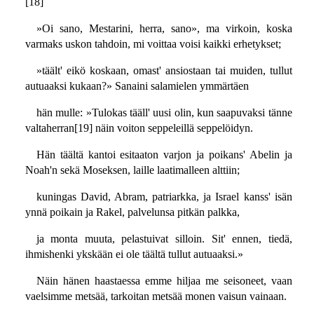
[18]
»Oi sano, Mestarini, herra, sano», ma virkoin, koska
varmaks uskon tahdoin, mi voittaa voisi kaikki erhetykset;
»täält' eikö koskaan, omast' ansiostaan tai muiden, tullut
autuaaksi kukaan?» Sanaini salamielen ymmärtäen
hän mulle: »Tulokas tääll' uusi olin, kun saapuvaksi tänne
valtaherran[19] näin voiton seppeleillä seppelöidyn.
Hän täältä kantoi esitaaton varjon ja poikans' Abelin ja
Noah'n sekä Moseksen, laille laatimalleen alttiin;
kuningas David, Abram, patriarkka, ja Israel kanss' isän
ynnä poikain ja Rakel, palvelunsa pitkän palkka,
ja monta muuta, pelastuivat silloin. Sit' ennen, tiedä,
ihmishenki ykskään ei ole täältä tullut autuaaksi.»
Näin hänen haastaessa emme hiljaa me seisoneet, vaan
vaelsimme metsää, tarkoitan metsää monen vaisun vainaan.