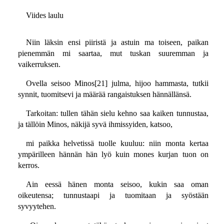
Viides laulu
Niin läksin ensi piiristä ja astuin ma toiseen, paikan
pienemmän mi saartaa, mut tuskan suuremman ja
vaikerruksen.
Ovella seisoo Minos[21] julma, hijoo hammasta, tutkii
synnit, tuomitsevi ja määrää rangaistuksen hännällänsä.
Tarkoitan: tullen tähän sielu kehno saa kaiken tunnustaa,
ja tällöin Minos, näkijä syvä ihmissyiden, katsoo,
mi paikka helvetissä tuolle kuuluu: niin monta kertaa
ympärilleen hännän hän lyö kuin mones kurjan tuon on
kerros.
Ain eessä hänen monta seisoo, kukin saa oman
oikeutensa; tunnustaapi ja tuomitaan ja syöstään
syvyytehen.