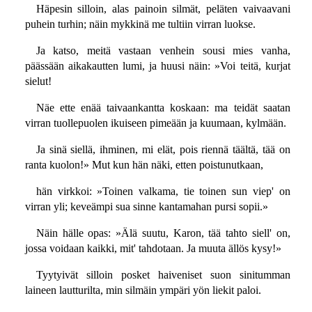
Häpesin silloin, alas painoin silmät, peläten vaivaavani
puhein turhin; näin mykkinä me tultiin virran luokse.
Ja katso, meitä vastaan venhein sousi mies vanha,
päässään aikakautten lumi, ja huusi näin: »Voi teitä, kurjat
sielut!
Näe ette enää taivaankantta koskaan: ma teidät saatan
virran tuollepuolen ikuiseen pimeään ja kuumaan, kylmään.
Ja sinä siellä, ihminen, mi elät, pois riennä täältä, tää on
ranta kuolon!» Mut kun hän näki, etten poistunutkaan,
hän virkkoi: »Toinen valkama, tie toinen sun viep' on
virran yli; keveämpi sua sinne kantamahan pursi sopii.»
Näin hälle opas: »Älä suutu, Karon, tää tahto siell' on,
jossa voidaan kaikki, mit' tahdotaan. Ja muuta ällös kysy!»
Tyytyivät silloin posket haiveniset suon sinitumman
laineen lautturilta, min silmäin ympäri yön liekit paloi.