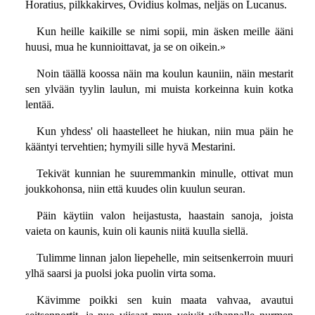
Horatius, pilkkakirves, Ovidius kolmas, neljäs on Lucanus.
Kun heille kaikille se nimi sopii, min äsken meille ääni
huusi, mua he kunnioittavat, ja se on oikein.»
Noin täällä koossa näin ma koulun kauniin, näin mestarit
sen ylvään tyylin laulun, mi muista korkeinna kuin kotka
lentää.
Kun yhdess' oli haastelleet he hiukan, niin mua päin he
kääntyi tervehtien; hymyili sille hyvä Mestarini.
Tekivät kunnian he suuremmankin minulle, ottivat mun
joukkohonsa, niin että kuudes olin kuulun seuran.
Päin käytiin valon heijastusta, haastain sanoja, joista
vaieta on kaunis, kuin oli kaunis niitä kuulla siellä.
Tulimme linnan jalon liepehelle, min seitsenkerroin muuri
ylhä saarsi ja puolsi joka puolin virta soma.
Kävimme poikki sen kuin maata vahvaa, avautui