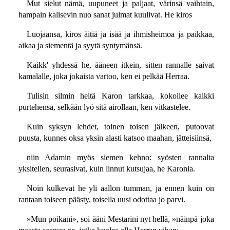
Mut sielut nämä, uupuneet ja paljaat, värinsä vaihtain,
hampain kalisevin nuo sanat julmat kuulivat. He kiros
Luojaansa, kiros äitiä ja isää ja ihmisheimoa ja paikkaa,
aikaa ja siementä ja syytä syntymänsä.
Kaikk' yhdessä he, ääneen itkein, sitten rannalle saivat
kamalalle, joka jokaista vartoo, ken ei pelkää Herraa.
Tulisin silmin heitä Karon tarkkaa, kokoilee kaikki
purtehensa, selkään lyö sitä airollaan, ken vitkastelee.
Kuin syksyn lehdet, toinen toisen jälkeen, putoovat
puusta, kunnes oksa yksin alasti katsoo maahan, jätteisiinsä,
niin Adamin myös siemen kehno: syösten rannalta
yksitellen, seurasivat, kuin linnut kutsujaa, he Karonia.
Noin kulkevat he yli aallon tumman, ja ennen kuin on
rantaan toiseen päästy, toisella uusi odottaa jo parvi.
»Mun poikani», soi ääni Mestarini nyt hellä, »näinpä joka