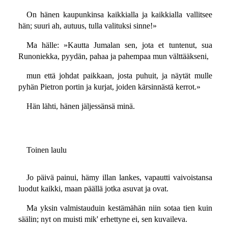
On hänen kaupunkinsa kaikkialla ja kaikkialla vallitsee
hän; suuri ah, autuus, tulla valituksi sinne!»
Ma hälle: »Kautta Jumalan sen, jota et tuntenut, sua
Runoniekka, pyydän, pahaa ja pahempaa mun välttääkseni,
mun että johdat paikkaan, josta puhuit, ja näytät mulle
pyhän Pietron portin ja kurjat, joiden kärsinnästä kerrot.»
Hän lähti, hänen jäljessänsä minä.
Toinen laulu
Jo päivä painui, hämy illan lankes, vapautti vaivoistansa
luodut kaikki, maan päällä jotka asuvat ja ovat.
Ma yksin valmistauduin kestämähän niin sotaa tien kuin
säälin; nyt on muisti mik' erhettyne ei, sen kuvaileva.