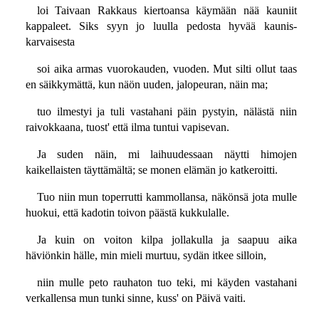
loi Taivaan Rakkaus kiertoansa käymään nää kauniit
kappaleet. Siks syyn jo luulla pedosta hyvää kaunis-
karvaisesta
soi aika armas vuorokauden, vuoden. Mut silti ollut taas
en säikkymättä, kun näön uuden, jalopeuran, näin ma;
tuo ilmestyi ja tuli vastahani päin pystyin, nälästä niin
raivokkaana, tuost' että ilma tuntui vapisevan.
Ja suden näin, mi laihuudessaan näytti himojen
kaikellaisten täyttämältä; se monen elämän jo katkeroitti.
Tuo niin mun toperrutti kammollansa, näkönsä jota mulle
huokui, että kadotin toivon päästä kukkulalle.
Ja kuin on voiton kilpa jollakulla ja saapuu aika
häviönkin hälle, min mieli murtuu, sydän itkee silloin,
niin mulle peto rauhaton tuo teki, mi käyden vastahani
verkallensa mun tunki sinne, kuss' on Päivä vaiti.