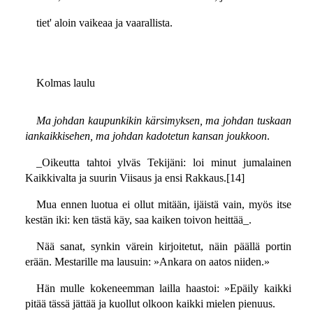
tiet' aloin vaikeaa ja vaarallista.
Kolmas laulu
Ma johdan kaupunkikin kärsimyksen, ma johdan tuskaan
iankaikkisehen, ma johdan kadotetun kansan joukkoon
.
_Oikeutta tahtoi ylväs Tekijäni: loi minut jumalainen
Kaikkivalta ja suurin Viisaus ja ensi Rakkaus.[14]
Mua ennen luotua ei ollut mitään, ijäistä vain, myös itse
kestän iki: ken tästä käy, saa kaiken toivon heittää_.
Nää sanat, synkin värein kirjoitetut, näin päällä portin
erään. Mestarille ma lausuin: »Ankara on aatos niiden.»
Hän mulle kokeneemman lailla haastoi: »Epäily kaikki
pitää tässä jättää ja kuollut olkoon kaikki mielen pienuus.