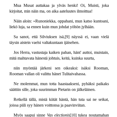
Mua Musat auttakaa ja ylväs henki! Oi, Muisti, joka
kirjoitat, min näin ma, on aika aateluutes ilmoittua!
Näin aloin: »Runoniekka, oppahani, mun katso kuntoani,
liekö luja, sa ennen kuin mun johdat yöhön jylhään.
Sa sanot, että Silviuksen isä,[9] näyssä ei, vaan vielä
täysin aistein vaelsi valtakuntaan ijäisehen.
Jos Herra, vastustaja kaiken pahan, hänt' auttoi, muistain,
mitä mahtavata hänestä johtuis, keitä, kuinka suurta,
niin myöntää järkeni sen oikeaksi: isäksi Rooman,
Rooman vallan oli valittu hänet Tulitaivahassa.
Ne molemmat, mun totta haastaakseni, pyhäksi paikaks
säättiin sille, joka suurimman Pietarin on jälkeläinen.
Retkellä tällä, mistä kiität häntä, hän tuta sai ne seikat,
joissa piili syy hänen voittonsa ja paavinviitan.
Myös saapui sinne
Vas electionis
[10] tukea noutamahan