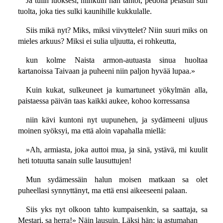
Ja tulin luoksesi, niinkuin hän tahtoi, pedolta pelastin sun
tuolta, joka ties sulki kaunihille kukkulalle.
Siis mikä nyt? Miks, miksi viivyttelet? Niin suuri miks on
mieles arkuus? Miksi ei sulia uljuutta, ei rohkeutta,
kun kolme Naista armon-autuasta sinua huoltaa
kartanoissa Taivaan ja puheeni niin paljon hyvää lupaa.»
Kuin kukat, sulkeuneet ja kumartuneet yökylmän alla,
paistaessa päivän taas kaikki aukee, kohoo korressansa
niin kävi kuntoni nyt uupunehen, ja sydämeeni uljuus
moinen syöksyi, ma että aloin vapahalla miellä:
»Ah, armiasta, joka auttoi mua, ja sinä, ystävä, mi kuulit
heti totuutta sanain sulle lausuttujen!
Mun sydämessäin halun moisen matkaan sa olet
puheellasi synnyttänyt, ma että ensi aikeeseeni palaan.
Siis yks nyt olkoon tahto kumpaisenkin, sa saattaja, sa
Mestari, sa herra!» Näin lausuin. Läksi hän; ja astumahan