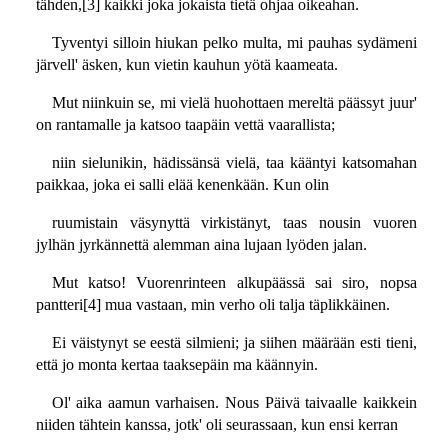
tähden,[3] kaikki joka jokaista tietä ohjaa oikeahan.
Tyventyi silloin hiukan pelko multa, mi pauhas sydämeni
järvell' äsken, kun vietin kauhun yötä kaameata.
Mut niinkuin se, mi vielä huohottaen mereltä päässyt juur'
on rantamalle ja katsoo taapäin vettä vaarallista;
niin sielunikin, hädissänsä vielä, taa kääntyi katsomahan
paikkaa, joka ei salli elää kenenkään. Kun olin
ruumistain väsynyttä virkistänyt, taas nousin vuoren
jylhän jyrkännettä alemman aina lujaan lyöden jalan.
Mut katso! Vuorenrinteen alkupäässä sai siro, nopsa
pantteri[4] mua vastaan, min verho oli talja täplikkäinen.
Ei väistynyt se eestä silmieni; ja siihen määrään esti tieni,
että jo monta kertaa taaksepäin ma käännyin.
Ol' aika aamun varhaisen. Nous Päivä taivaalle kaikkein
niiden tähtein kanssa, jotk' oli seurassaan, kun ensi kerran