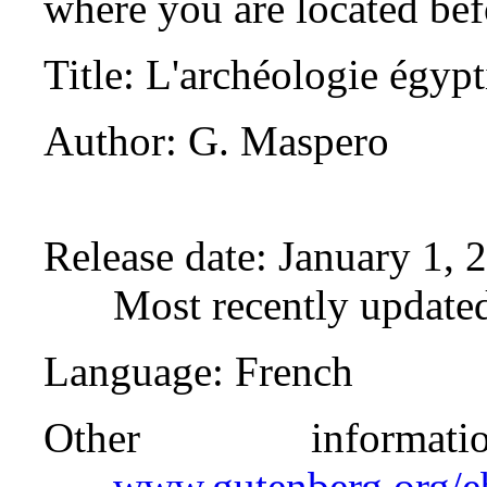
where you are located bef
Title
: L'archéologie égyp
Author
: G. Maspero
Release date
: January 1,
Most recently update
Language
: French
Other inform
www.gutenberg.org/