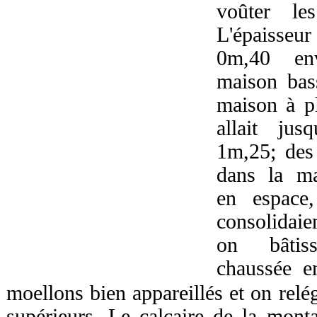
voûter les
L'épaisseur
0m,40 en
maison bas
maison à pl
allait ju
1m,25; des
dans la ma
en espace,
consolidai
on bâtis
chaussée e
moellons bien appareillés et on relé
supérieurs. Le calcaire de la monta