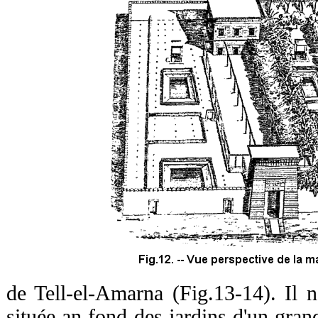
de Tell-el-Amarna (Fig.13-14). Il
située an fond des jardins d'un gran